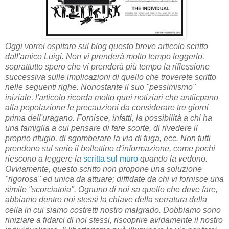
Oggi vorrei ospitare sul blog questo breve articolo scritto
dall'amico Luigi. Non vi prenderà molto tempo leggerlo,
soprattutto spero che vi prenderà più tempo la riflessione
successiva sulle implicazioni di quello che troverete scritto
nelle seguenti righe. Nonostante il suo "pessimismo"
iniziale, l'articolo ricorda molto quei notiziari che antiicpano
alla popolazione le precauzioni da considerare tre giorni
prima dell'uragano. Fornisce, infatti, la possibilità a chi ha
una famiglia a cui pensare di fare scorte, di rivedere il
proprio rifugio, di sgomberare la via di fuga, ecc. Non tutti
prendono sul serio il bollettino d'informazione, come pochi
riescono a leggere la
scritta sul muro
quando la vedono.
Ovviamente, questo scritto non propone una soluzione
"rigorosa" ed unica da attuare; diffidate da chi vi fornisce una
simile "scorciatoia". Ognuno di noi sa quello che deve fare,
abbiamo dentro noi stessi la chiave della serratura della
cella in cui siamo costretti nostro malgrado. Dobbiamo sono
riniziare a fidarci di noi stessi, riscoprire avidamente il nostro