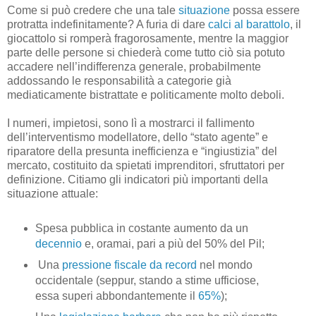
Come si può credere che una tale
situazione
possa essere
protratta indefinitamente? A furia di dare
calci al barattolo
, il
giocattolo si romperà fragorosamente, mentre la maggior
parte delle persone si chiederà come tutto ciò sia potuto
accadere nell’indifferenza generale, probabilmente
addossando le responsabilità a categorie già
mediaticamente bistrattate e politicamente molto deboli.
I numeri, impietosi, sono lì a mostrarci il fallimento
dell’interventismo modellatore, dello “stato agente” e
riparatore della presunta inefficienza e “ingiustizia” del
mercato, costituito da spietati imprenditori, sfruttatori per
definizione. Citiamo gli indicatori più importanti della
situazione attuale:
Spesa pubblica in costante aumento da un
decennio
e, oramai, pari a più del 50% del Pil;
Una
pressione fiscale da record
nel mondo
occidentale (seppur, stando a stime ufficiose,
essa superi abbondantemente il
65%
);