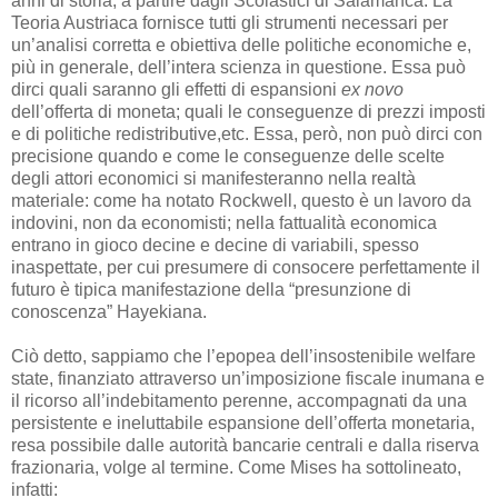
anni di storia, a partire dagli Scolastici di Salamanca. La
Teoria Austriaca fornisce tutti gli strumenti necessari per
un’analisi corretta e obiettiva delle politiche economiche e,
più in generale, dell’intera scienza in questione. Essa può
dirci quali saranno gli effetti di espansioni
ex novo
dell’offerta di moneta; quali le conseguenze di prezzi imposti
e di politiche redistributive,etc. Essa, però, non può dirci con
precisione quando e come le conseguenze delle scelte
degli attori economici si manifesteranno nella realtà
materiale: come ha notato Rockwell, questo è un lavoro da
indovini, non da economisti; nella fattualità economica
entrano in gioco decine e decine di variabili, spesso
inaspettate, per cui presumere di consocere perfettamente il
futuro è tipica manifestazione della “presunzione di
conoscenza” Hayekiana.
Ciò detto, sappiamo che l’epopea dell’insostenibile welfare
state, finanziato attraverso un’imposizione fiscale inumana e
il ricorso all’indebitamento perenne, accompagnati da una
persistente e ineluttabile espansione dell’offerta monetaria,
resa possibile dalle autorità bancarie centrali e dalla riserva
frazionaria, volge al termine. Come Mises ha sottolineato,
infatti: