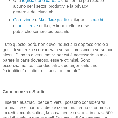
Una
legislazione barbara
che non ha più rispetto
alcuno per i settori produttivi e la privacy
generale dei cittadini;
Corruzione
e
Malaffare politico
dilaganti,
sprechi
e
inefficienze
nella gestione delle risorse
pubbliche sempre più pesanti.
Tutto questo, però, non deve indurci alla depressione o a
gesti di violenza sconsiderata verso il prossimo o verso noi
stessi. Ci sono diversi motivi per cui è necessario, a mio
parere in parte doveroso, essere ottimisti. Sono,
essenzialmente, riconducibili a due argomenti: uno
“scientifico” e l’altro “utilitaristico - morale”.
Conoscenza e Studio
I libertari austriaci, per certi versi, possono considerarsi
fortunati; essi hanno a disposizione una teoria economica
incredibilmente solida, faticosamente costruita in quasi 500