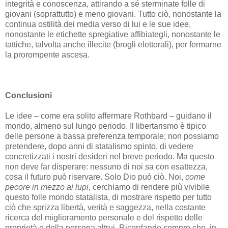
integrità e conoscenza, attirando a sé sterminate folle di
giovani (soprattutto) e meno giovani. Tutto ciò, nonostante la
continua ostilità dei media verso di lui e le sue idee,
nonostante le etichette spregiative affibiategli, nonostante le
tattiche, talvolta anche illecite (brogli elettorali), per fermarne
la prorompente ascesa.
Conclusioni
Le idee – come era solito affermare Rothbard – guidano il
mondo, almeno sul lungo periodo. Il libertarismo è tipico
delle persone a bassa preferenza temporale; non possiamo
pretendere, dopo anni di statalismo spinto, di vedere
concretizzati i nostri desideri nel breve periodo. Ma questo
non deve far disperare: nessuno di noi sa con esattezza,
cosa il futuro può riservare. Solo Dio può ciò. Noi,
come
pecore in mezzo ai lupi
, cerchiamo di rendere più vivibile
questo folle mondo statalista, di mostrare rispetto per tutto
ciò che sprizza libertà, verità e saggezza, nella costante
ricerca del miglioramento personale e del rispetto delle
proprietà e della persona altrui. Ricordando sempre che, in