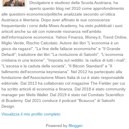
Divulgatore e studioso della Scuola Austriaca, ha
aperto questo blog nel 2010 come approfondimento
alle questioni economico/politiche analizzate secondo un'ottica
Austriaca e libertaria. Dopo aver affinato le sue conoscenze
frequentando i corsi della Mises Academy, ha visto pubblicati i suoi
articoli anche su siti con notevole risonanza nell'ambito
dell'informazione economica: Yahoo Finanza, Money.it, Trend Online,
Miglio Verde, Rischio Calcolato. Autore dei libri "L'economia è un
gioco da ragazzi", "La fine delle fallacie economiche" e "Il Grande
Default"; traduttore dei libri "La rivoluzione di Satoshi", "L'economia
cristiana in una lezione", "Imposta sul reddito: la radice di tutti i mali",
"L'ascesa e la caduta della società", "Il Bitcoin Standard" e "Il
fallimento dell'economia keynesiana". Nel 2012 ha partecipato alla
fondazione dell'Associazione Mises Italia di cui è stato responsabile
editoriale. Dal 2013 ha collaborato col magazine The Fielder per cui
ha scritto articoli di economia e finanza. Dal 2018 è stato community
manager per Melis Wallet. Dal 2019 è stato nel Comitato Scientifico
di Bcademy. Dal 2021 conduce il podcast "Bcaucus" di Satoshi
Design.
Visualizza il mio profilo completo
Powered by
Blogger
.