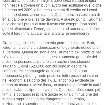
Così abbiamo questa famiglia, dove forse il capofamiglia
non riesce a trovare un buon lavoro per sostituire quello che
ha perso nel 2009, e ha preso la carta di credito ed i conti
medici si stanno accumulando. Ora, la benzina costa più di
$4 al gallone e lo si sente davvero. A questo punto, Krugman
dice che se i prezzi di tutto il resto che compra (non solo i
generi alimentari e l'energia) iniziano ad aumentare di due
volte il loro ritmo attuale, tale famiglia ne beneficerà?
Ora immagino che il chiarimento potrebbe essere: "Bob,
Krugman dice che un deprezzamento generale del dollaro li
aiuterebbe. Quindi no, non è che l'aumento dei prezzi di per
sé aiuta le famiglie, ma con questo aumento generale dei
prezzi, si possono aspettare che anche i loro stipendi
salgano. E così i $20,000 con cui sono in debito nei
confronti delle compagnie delle carte di credito non
rappresenta più un grande peso, se tutti i prezzi ed i salari
nell'economia salgono del 4%. E' ancor più evidente se
hanno un mutuo a tasso fisso, un aumento generale in tutti i
prezzi, salari e stipendi, li aiuterà. Così, quando sempre più
famiglie potranno respirare grazie ad una diminuzione del
fardello rappresentato dal ripagamento del debito,
inizieranno a spendere di più e ciò condurrà ad un circolo