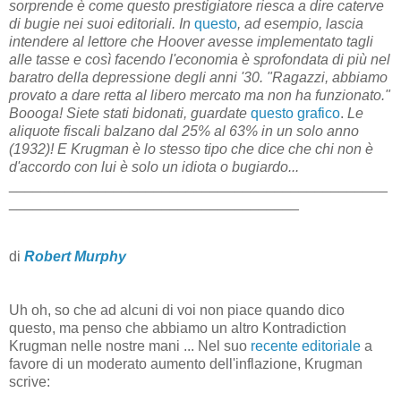
sorprende è come questo prestigiatore riesca a dire caterve
di bugie nei suoi editoriali. In
questo
, ad esempio, lascia
intendere al lettore che Hoover avesse implementato tagli
alle tasse e così facendo l'economia è sprofondata di più nel
baratro della depressione degli anni '30. "Ragazzi, abbiamo
provato a dare retta al libero mercato ma non ha funzionato."
Boooga! Siete stati bidonati, guardate
questo grafico
.
Le
aliquote fiscali balzano dal 25% al 63% in un solo anno
(1932)! E Krugman è lo stesso tipo che dice che chi non è
d'accordo con lui è solo un idiota o bugiardo...
_______________________________________________
____________________________________
di
Robert Murphy
Uh oh, so che ad alcuni di voi non piace quando dico
questo, ma penso che abbiamo un altro Kontradiction
Krugman nelle nostre mani ... Nel suo
recente editoriale
a
favore di un moderato aumento dell'inflazione, Krugman
scrive: