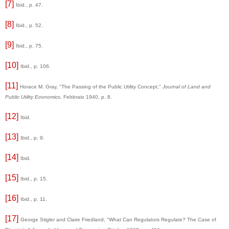
[7]
Ibid., p. 47.
[8]
Ibid., p. 52.
[9]
Ibid., p. 75.
[10]
Ibid., p. 106.
[11]
Horace M. Gray, "The Passing of the Public Utility Concept,"
Journal of Land and
Public Utility Economics
, Febbraio 1940, p. 8.
[12]
Ibid.
[13]
Ibid., p. 9.
[14]
Ibid.
[15]
Ibid., p. 15.
[16]
Ibid., p. 11.
[17]
George Stigler and Claire Friedland, "What Can Regulators Regulate? The Case of