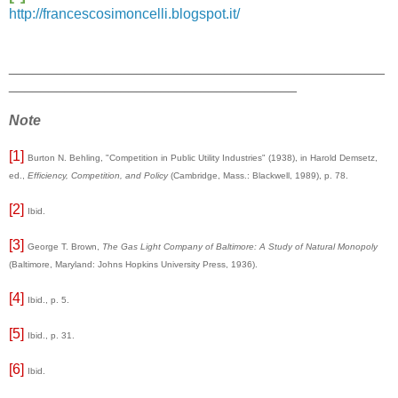
http://francescosimoncelli.blogspot.it/
_______________________________________________
____________________________________
Note
[1]
Burton N. Behling, "Competition in Public Utility Industries" (1938), in Harold Demsetz,
ed.,
Efficiency, Competition, and Policy
(Cambridge, Mass.: Blackwell, 1989), p. 78.
[2]
Ibid.
[3]
George T. Brown,
The Gas Light Company of Baltimore: A Study of Natural Monopoly
(Baltimore, Maryland: Johns Hopkins University Press, 1936).
[4]
Ibid., p. 5.
[5]
Ibid., p. 31.
[6]
Ibid.