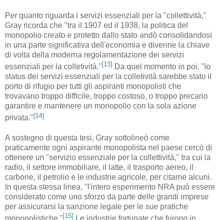
Per quanto riguarda i servizi essenziali per la "collettività,"
Gray ricorda che "tra il 1907 ed il 1938, la politica del
monopolio creato e protetto dallo stato andò consolidandosi
in una parte significativa dell'economia e divenne la chiave
di volta della moderna regolamentazione dei servizi
[13]
essenziali per la colletività."
Da quel momento in poi, "lo
status dei servizi essenziali per la colletività sarebbe stato il
porto di rifugio per tutti gli aspiranti monopolisti che
trovavano troppo difficile, troppo costoso, o troppo precario
garantire e mantenere un monopolio con la sola azione
[14]
privata."
A sostegno di questa tesi, Gray sottolineò come
praticamente ogni aspirante monopolista nel paese cercò di
ottenere un "servizio essenziale per la collettività," tra cui la
radio, il settore immobiliare, il latte, il trasporto aereo, il
carbone, il petrolio e le industrie agricole, per citarne alcuni.
In questa stessa linea, "l'intero esperimento NRA può essere
considerato come uno sforzo da parte delle grandi imprese
per assicurarsi la sanzione legale per le sue pratiche
[15]
monopolistiche."
Le industrie fortunate che furono in