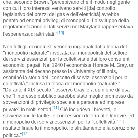
che, secondo Brown, "percepivano che il modo negligente
con cui i loro interessi venivano serviti [dal controllo
legislativo dei prezzi del gas e dell'elettricità] avrebbe
portato ad enormi privilegi di monopolio. Lo sviluppo della
regolamentazione di tali servizi nel Maryland rappresentava
[10]
l'esperienza di altri stati."
Non tutti gli economisti vennero ingannati dalla teoria del
"monopolio naturale" invocata dai monopolisti del settore
dei servizi essenziali per la collettività e dai loro consulenti
economici pagati. Nel 1940 l'economista Horace M. Gray, un
assistente del decano presso la University of Illinois,
esaminò la storia del "concetto di servizi essenziali per la
collettività," inclusa la teoria del monopolio "naturale."
"Durante il XIX secolo," osservò Gray, era opinione diffusa
che "l'interesse pubblico sarebbe stato meglio promosso da
sovvenzioni di privilegio speciale a persone ed imprese
[11]
private" in molti settori.
Ciò includeva i brevetti, le
sovvenzioni, le tariffe, le concessioni di terra alle ferrovie, ed
il monopolio dei servizi essenziali per la "collettività." "Il
risultato finale fu il monopolio, lo sfruttamento e la corruzione
[12]
politica."