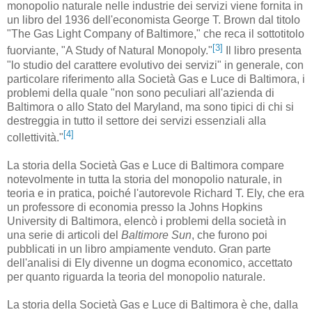
monopolio naturale nelle industrie dei servizi viene fornita in
un libro del 1936 dell'economista George T. Brown dal titolo
"The Gas Light Company of Baltimore," che reca il sottotitolo
[3]
fuorviante, "A Study of Natural Monopoly."
Il libro presenta
"lo studio del carattere evolutivo dei servizi" in generale, con
particolare riferimento alla Società Gas e Luce di Baltimora, i
problemi della quale "non sono peculiari all'azienda di
Baltimora o allo Stato del Maryland, ma sono tipici di chi si
destreggia in tutto il settore dei servizi essenziali alla
[4]
collettività."
La storia della Società Gas e Luce di Baltimora compare
notevolmente in tutta la storia del monopolio naturale, in
teoria e in pratica, poiché l'autorevole Richard T. Ely, che era
un professore di economia presso la Johns Hopkins
University di Baltimora, elencò i problemi della società in
una serie di articoli del
Baltimore Sun
, che furono poi
pubblicati in un libro ampiamente venduto. Gran parte
dell'analisi di Ely divenne un dogma economico, accettato
per quanto riguarda la teoria del monopolio naturale.
La storia della Società Gas e Luce di Baltimora è che, dalla