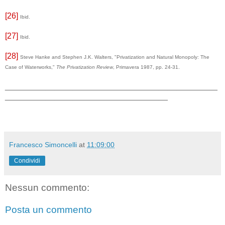
[26]
Ibid.
[27]
Ibid.
[28]
Steve Hanke and Stephen J.K. Walters, "Privatization and Natural Monopoly: The
Case of Waterworks,"
The Privatization Review
, Primavera 1987, pp. 24-31.
_______________________________________________
____________________________________
Francesco Simoncelli
at
11:09:00
Condividi
Nessun commento:
Posta un commento