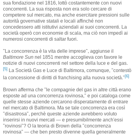
sua fondazione nel 1816, lottò costantemente con nuovi
concorrenti. La sua risposta non era solo cercare di
competere sul mercato, ma anche esercitare pressioni sulle
autorità governative statali e locali affinché non
concedessero atti istitutivi aziendali ai suoi concorrenti. La
società operò con economie di scala, ma ciò non impedì ai
numerosi concorrenti di saltar fuori.
"La concorrenza è la vita delle imprese", aggiunse il
Baltimore Sun
nel 1851 mentre accoglieva con favore le
notizie di nuovi concorrenti nel settore della luce e del gas.
[5]
La Società Gas e Luce di Baltimora, comunque, "contestò
[6]
la concessione di diritti di franchising alla nuova società."
Brown afferma che "le compagnie del gas in altre città erano
esposte ad una concorrenza rovinosa," e poi cataloga come
quelle stesse aziende cercarono disperatamente di entrare
nel mercato di Baltimora. Ma se tale concorrenza era così
"disastrosa", perchè queste aziende avrebbero voluto
inserirsi in nuovi mercati — e presumibilmente anch'essi
"rovinosi"? O la teoria di Brown della "concorrenza
rovinosa" — che ben presto divenne quella generalmente