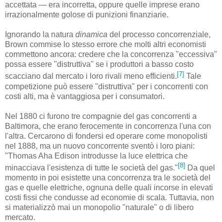
accettata — era incorretta, oppure quelle imprese erano
irrazionalmente golose di punizioni finanziarie.
Ignorando la natura
dinamica
del processo concorrenziale,
Brown commise lo stesso errore che molti altri economisti
commettono ancora: credere che la concorrenza "eccessiva"
possa essere "distruttiva" se i produttori a basso costo
[7]
scacciano dal mercato i loro rivali meno efficienti.
Tale
competizione può essere "distruttiva" per i concorrenti con
costi alti, ma è vantaggiosa per i consumatori.
Nel 1880 ci furono tre compagnie del gas concorrenti a
Baltimora, che erano ferocemente in concorrenza l'una con
l'altra. Cercarono di fondersi ed operare come monopolisti
nel 1888, ma un nuovo concorrente sventò i loro piani:
"Thomas Aha Edison introdusse la luce elettrica che
[8]
minacciava l'esistenza di tutte le società del gas."
Da quel
momento in poi esistette una concorrenza tra le società del
gas e quelle elettriche, ognuna delle quali incorse in elevati
costi fissi che condusse ad economie di scala. Tuttavia, non
si materializzò mai un monopolio "naturale" o di libero
mercato.