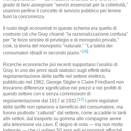
grado di farsi assegnare "servizi essenziali per la colletività,"
usarono perfino il concetto di servizio pubblico per tenere
fuori la concorrenza.
Il ruolo degli economisti in questo schema era quello di
costruire ciò che Gray chiamò "la razionalizzazione confusa"
per "le forze sinistre di privilegio e di monopolio privato,"
cioè, la teoria del monopolio "naturale." "La tutela dei
[16]
consumatori sbiadì in secondo piano."
Ricerche economiche più recenti supportano l'analisi di
Gray. In uno dei primi studi statistici sugli effetti della
regolamentazione delle tariffe nel settore elettrico,
pubblicato nel 1962, George Stigler e Claire Friedland non
trovarono differenze significative nei prezzi e nei profitti di
questo settore con e senza commissioni di
[17]
regolamentazione dal 1917 al 1932.
I primi regolatori
delle tariffe
non
optarono a beneficio del consumatore, ma
furono piuttosto "catturati" dal settore, come accadde in tanti
altri settori, dal trasporto su gomma alle compagnie aeree
alla televisione via cavo. È degno di nota — ma non molto
lodevole — che ci vollero 50 anni agli economisti affinché