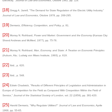
Electricity,"
Journal of Law and Economics
, Ottobre 1962, pp. 116.
[18]
Gregg A. Jarrell, "The Demand for State Regulation of the Electric Utility Industry,"
Journal of Law and Economics
, Ottobre 1978, pp. 269-295.
[19]
Demsetz,
Efficiency, Competition, and Policy
, p. 81.
[20]
Murray N. Rothbard,
Power and Market: Government and the Economy
(Kansas City:
Sheed Andrews and McMeel, 1977), pp. 75-76.
[21]
Murray N. Rothbard,
Man, Economy, and State: A Treatise on Economic Principles
(Auburn, Ala.: Ludwig von Mises Institute, 1993), p. 619.
[22]
Ibid., p. 620.
[23]
Ibid., p. 548.
[24]
Edwin Chadwick, "Results of Different Principles of Legislation and Administration in
Europe of Competition for the Field as Compared With Cmopetition Within the Field of
Service,"
Journal of the Statistical Society of London
, vol. 22 (1859), pp. 381-420.
[25]
Harold Demsetz, "Why Regulate Utilities?"
Journal of Law and Economics
, Aprile
1968, pp. 55-65.