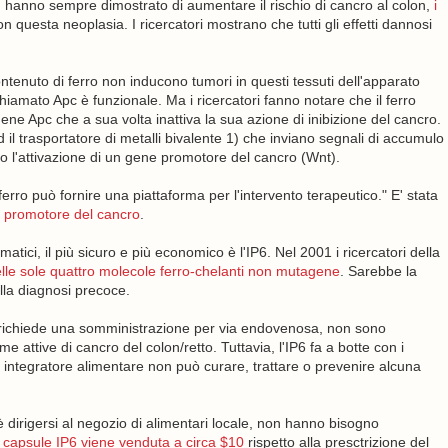
) hanno sempre dimostrato di aumentare il rischio di cancro al colon,
i
questa neoplasia. I ricercatori mostrano che tutti gli effetti dannosi
tenuto di ferro non inducono tumori in questi tessuti dell'apparato
amato Apc è funzionale. Ma i ricercatori fanno notare che il ferro
ne Apc che a sua volta inattiva la sua azione di inibizione del cancro.
ed il trasportatore di metalli bivalente 1) che inviano segnali di accumulo
ndo l'attivazione di un gene promotore del cancro (Wnt).
ferro può fornire una piattaforma per l'intervento terapeutico." E' stata
nt promotore del cancro
.
tici, il più sicuro e più economico è l'IP6. Nel 2001 i ricercatori della
elle sole quattro molecole ferro-chelanti non mutagene
. Sarebbe la
lla diagnosi precoce.
ali richiede una somministrazione per via endovenosa, non sono
e attive di cancro del colon/retto. Tuttavia, l'IP6 fa a botte con i
 integratore alimentare non può curare, trattare o prevenire alcuna
è dirigersi al negozio di alimentari locale, non hanno bisogno
i capsule IP6 viene venduta a circa $10
rispetto alla presctrizione del