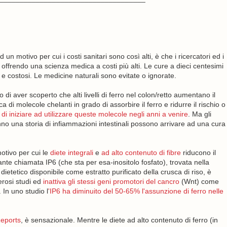
n motivo per cui i costi sanitari sono così alti, è che i ricercatori ed i
ffrendo una scienza medica a costi più alti. Le cure a dieci centesimi
 costosi. Le medicine naturali sono evitate o ignorate.
 di aver scoperto che alti livelli di ferro nel colon/retto aumentano il
 di molecole chelanti in grado di assorbire il ferro e ridurre il rischio o
di iniziare ad utilizzare queste molecole negli anni a venire
. Ma gli
anno una storia di infiammazioni intestinali possono arrivare ad una cura
motivo per cui le
diete integrali
e
ad alto contenuto di fibre
riducono il
ante chiamata IP6 (che sta per esa-inositolo fosfato), trovata nella
dietetico disponibile come estratto purificato della crusca di riso, è
merosi studi ed
inattiva gli stessi geni promotori del cancro
(Wnt) come
In uno studio l
'IP6 ha diminuito del 50-65% l'assunzione di ferro nelle
Reports
, è sensazionale. Mentre le diete ad alto contenuto di ferro (in