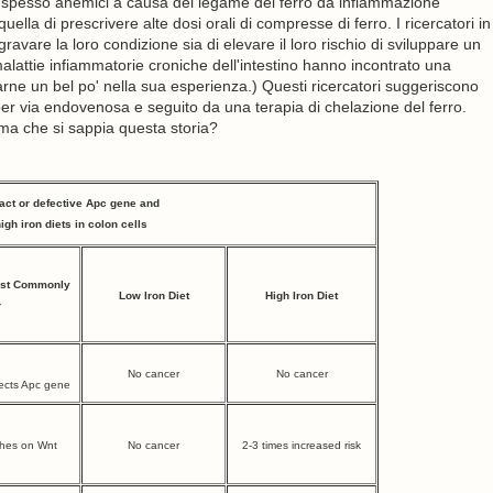
o spesso anemici a causa del legame del ferro da infiammazione
uella di prescrivere alte dosi orali di compresse di ferro. I ricercatori in
ravare la loro condizione sia di elevare il loro rischio di sviluppare un
alattie infiammatorie croniche dell'intestino hanno incontrato una
e un bel po' nella sua esperienza.) Questi ricercatori suggeriscono
r via endovenosa e seguito da una terapia di chelazione del ferro.
rima che si sappia questa storia?
ntact or defective Apc gene and
igh iron diets in colon cells
Most Commonly
Low Iron Diet
High Iron Diet
r
No cancer
No cancer
otects Apc gene
tches on Wnt
No cancer
2-3 times increased risk