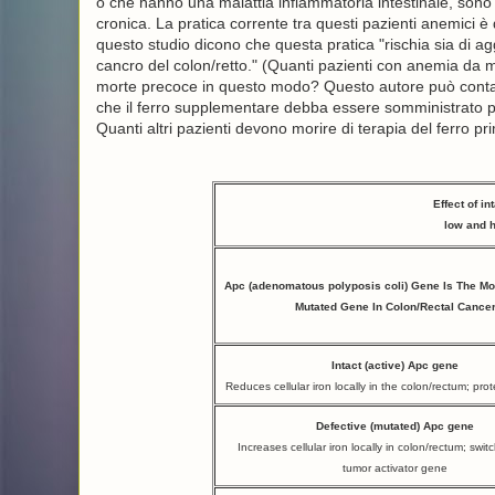
o che hanno una malattia infiammatoria intestinale, son
cronica. La pratica corrente tra questi pazienti anemici è q
questo studio dicono che questa pratica "rischia sia di agg
cancro del colon/retto." (Quanti pazienti con anemia da m
morte precoce in questo modo? Questo autore può contarn
che il ferro supplementare debba essere somministrato pe
Quanti altri pazienti devono morire di terapia del ferro p
Effect of i
low and h
Apc (adenomatous polyposis coli) Gene Is The 
Mutated Gene In Colon/Rectal Cance
Intact (active) Apc gene
Reduces cellular iron locally in the colon/rectum; pr
Defective (mutated) Apc gene
Increases cellular iron locally in colon/rectum; swi
tumor activator gene