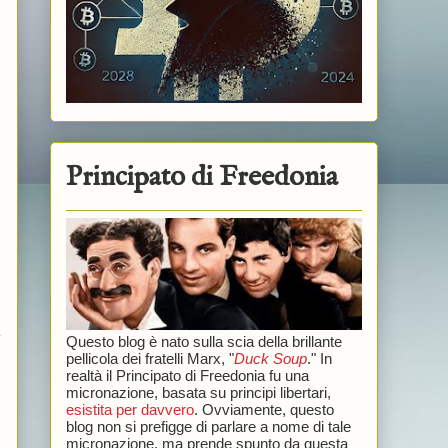
Principato di Freedonia
.
a
Questo blog è nato sulla scia della brillante
pellicola dei fratelli Marx, "
Duck Soup
." In
realtà il Principato di Freedonia fu una
micronazione, basata su principi libertari,
esistita per davvero
. Ovviamente, questo
blog non si prefigge di parlare a nome di tale
micronazione, ma prende spunto da questa