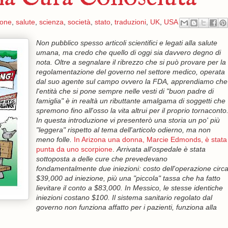
ione
,
salute
,
scienza
,
società
,
stato
,
traduzioni
,
UK
,
USA
Non pubblico spesso articoli scientifici e legati alla salute
umana, ma credo che quello di oggi sia davvero degno di
nota. Oltre a segnalare il ribrezzo che si può provare per la
regolamentazione del governo nel settore medico, operata
dal suo agente sul campo ovvero la FDA, apprendiamo che
l'entità che si pone sempre nelle vesti di "buon padre di
famiglia" è in realtà un ributtante amalgama di soggetti che
spremono fino all'osso la vita altrui per il proprio tornaconto
In questa introduzione vi presenterò una storia un po' più
"leggera" rispetto al tema dell'articolo odierno, ma non
meno folle.
In Arizona una donna, Marcie Edmonds, è stata
punta da uno scorpione
.
Arrivata all'ospedale è stata
sottoposta a delle cure che prevedevano
fondamentalmente due iniezioni: costo dell'operazione circ
$39,000 ad iniezione, più una "piccola" tassa che ha fatto
lievitare il conto a $83,000. In Messico, le stesse identiche
iniezioni costano $100. Il sistema sanitario regolato dal
governo non funziona affatto per i pazienti, funziona alla
____________________________________