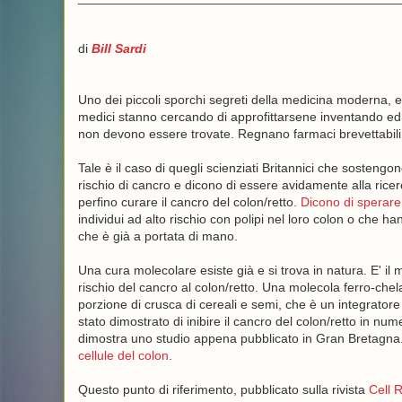
di
Bill Sardi
Uno dei piccoli sporchi segreti della medicina moderna, ed u
medici stanno cercando di approfittarsene inventando ed o
non devono essere trovate. Regnano farmaci brevettabili e
Tale è il caso di quegli scienziati Britannici che sostengono
rischio di cancro e dicono di essere avidamente alla ricerca
perfino curare il cancro del colon/retto.
Dicono di sperare 
individui ad alto rischio con polipi nel loro colon o che h
che è già a portata di mano.
Una cura molecolare esiste già e si trova in natura. E' il 
rischio del cancro al colon/retto. Una molecola ferro-chel
porzione di crusca di cereali e semi, che è un integratore 
stato dimostrato di inibire il cancro del colon/retto in nu
dimostra uno studio appena pubblicato in Gran Bretagna. 
cellule del colon
.
Questo punto di riferimento, pubblicato sulla rivista
Cell 