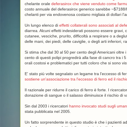
chelante orale
deferasirox che viene venduto come farm
costo annuale del deferasirox generico sarebbe ~$7188/l'an
chelanti per via endovenosa costano migliaia di dollari l'
Un lungo elenco di
effetti collaterali sono associati al def
diarrea. Alcuni effetti indesiderati possono essere gravi, 
cutanee, vesciche, prurito, difficoltà a respirare o a deglut
delle mani, dei piedi, delle caviglie, o degli arti inferiori, 
Si stima che dal 30 al 50 per cento degli Americani oltre i
cento di questi polipi progredirà alla fase di cancro tra i
orali costosi e problematici per tutti coloro che si sono vist
E' stato più volte segnalato un legame tra l'eccesso di fer
sostiene un'associazione tra l'eccesso di ferro ed il rischi
Il razionale per ridurre il carico di ferro è forte. I ricerca
donazione di sangue o il salasso diminuisce il rischio di va
Sin dal 2003 i ricercatori
hanno invocato studi sugli umani
stata pubblicata nel 2005.
Un fatto sorprendente in questo studio è che i pazienti ad a