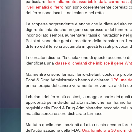
particolare,
ferro altamente assorbibile dalla carne rossa
livelli ematici di ferro
non sono coerentemente correlati con 
del ferro sono locali – nel colon e nel retto.
La scoperta sorprendente è anche che le diete ad alto con
digerente fintanto che un gene soppressore del tumore chi
incontrollato sembra aumentare i tassi di mutazione nel ge
Poi si attivano due geni (il recettore della transferrina 1 
di ferro ed il ferro si accumula in questi tessuti provoca
I ricercatori dicono: "la chelazione di questo accumulo di 
identificata una
classe di chelanti che inibisce il gene W
Ma mentre ci sono farmaci ferro-chelanti costosi e problema
Food & Drug Administration hanno dichiarato
l'IP6 una d
prima terapia del cancro veramente preventiva al di là de
I chelanti del ferro più costosi, la maggior parte dei qu
appropriati per individui ad alto rischio che non hanno form
requisiti della Food & Drug Administration secondo cui un
malattia senza essere dichiarato farmaco.
Ma tutto quello che i pazienti ad alto rischio devono fare 
dell'autorizzazione della FDA.
Una fornitura a 30 giorni d