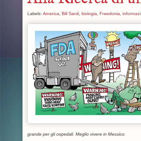
Labels:
America
,
Bill Sardi
,
biologia
,
Freedonia
,
informaz
grande per gli ospedali.
Meglio vivere in Messico.
_____________________________________________