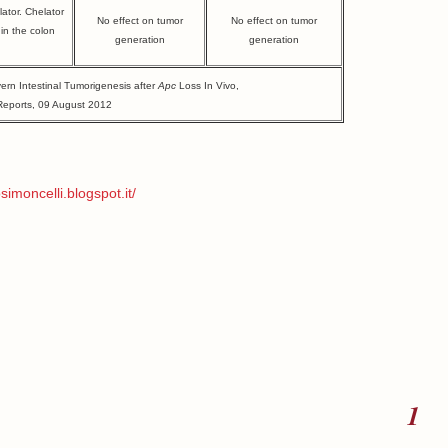
lator. Chelator
No effect on tumor
No effect on tumor
 in the colon
generation
generation
ern Intestinal Tumorigenesis after
Apc
Loss In Vivo,
 Reports, 09 August 2012
simoncelli.blogspot.it/