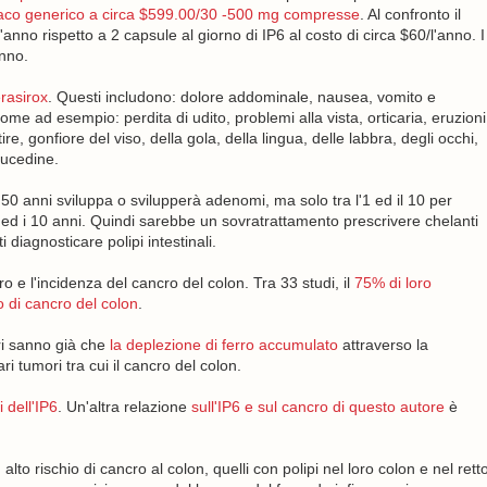
aco generico a circa $599.00/30 -500 mg compresse
. Al confronto il
no rispetto a 2 capsule al giorno di IP6 al costo di circa $60/l'anno. I
anno.
erasirox
. Questi includono: dolore addominale, nausea, vomito e
come ad esempio: perdita di udito, problemi alla vista, orticaria, eruzioni
ire, gonfiore del viso, della gola, della lingua, delle labbra, degli occhi,
raucedine.
 50 anni sviluppa o svilupperà adenomi, ma solo tra l'1 ed il 10 per
 5 ed i 10 anni. Quindi sarebbe un sovratrattamento prescrivere chelanti
i diagnosticare polipi intestinali.
ro e l'incidenza del cancro del colon. Tra 33 studi, il
75% di loro
o di cancro del colon
.
tori sanno già che
la deplezione di ferro accumulato
attraverso la
ri tumori tra cui il cancro del colon.
 dell'IP6
. Un'altra relazione
sull'IP6 e sul cancro di questo autore
è
lto rischio di cancro al colon, quelli con polipi nel loro colon e nel rett