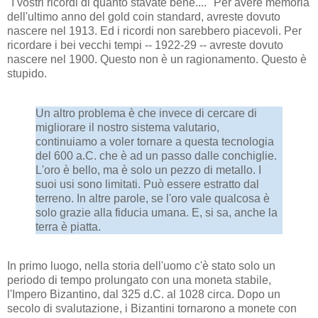
"I vostri ricordi di quanto stavate bene...." Per avere memoria
dell'ultimo anno del gold coin standard, avreste dovuto
nascere nel 1913. Ed i ricordi non sarebbero piacevoli. Per
ricordare i bei vecchi tempi -- 1922-29 -- avreste dovuto
nascere nel 1900. Questo non è un ragionamento. Questo è
stupido.
Un altro problema è che invece di cercare di
migliorare il nostro sistema valutario,
continuiamo a voler tornare a questa tecnologia
del 600 a.C. che è ad un passo dalle conchiglie.
L'oro è bello, ma è solo un pezzo di metallo. I
suoi usi sono limitati. Può essere estratto dal
terreno. In altre parole, se l'oro vale qualcosa è
solo grazie alla fiducia umana. E, si sa, anche la
terra è piatta.
In primo luogo, nella storia dell'uomo c'è stato solo un
periodo di tempo prolungato con una moneta stabile,
l'Impero Bizantino, dal 325 d.C. al 1028 circa. Dopo un
secolo di svalutazione, i Bizantini tornarono a monete con