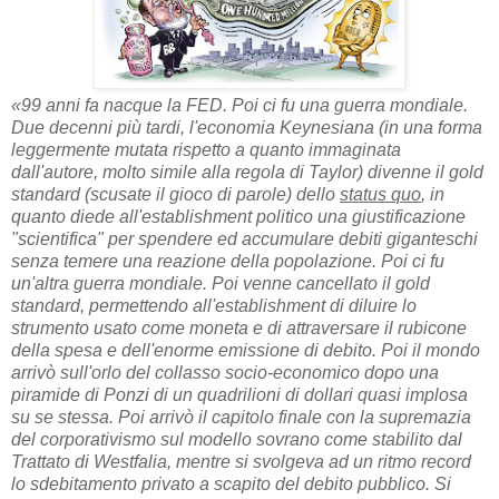
«99 anni fa nacque la FED. Poi ci fu una guerra mondiale.
Due decenni più tardi, l'economia Keynesiana (in una forma
leggermente mutata rispetto a quanto immaginata
dall'autore, molto simile alla regola di Taylor) divenne il gold
standard (scusate il gioco di parole) dello
status quo
, in
quanto diede all'establishment politico una giustificazione
"scientifica" per spendere ed accumulare debiti giganteschi
senza temere una reazione della popolazione. Poi ci fu
un'altra guerra mondiale. Poi venne cancellato il gold
standard, permettendo all'establishment di diluire lo
strumento usato come moneta e di attraversare il rubicone
della spesa e dell'enorme emissione di debito. Poi il mondo
arrivò sull'orlo del collasso socio-economico dopo una
piramide di Ponzi di un quadrilioni di dollari quasi implosa
su se stessa. Poi arrivò il capitolo finale con la supremazia
del corporativismo sul modello sovrano come stabilito dal
Trattato di Westfalia, mentre si svolgeva ad un ritmo record
lo sdebitamento privato a scapito del debito pubblico. Si