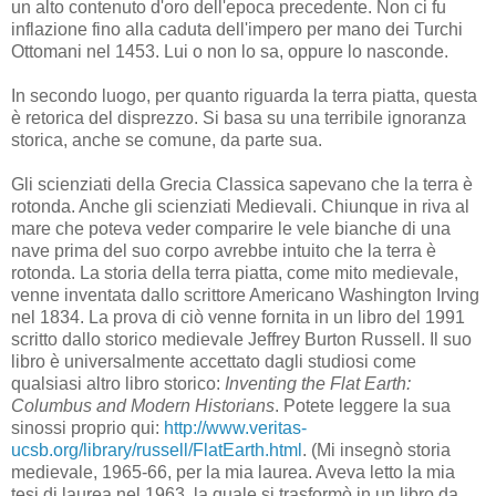
un alto contenuto d'oro dell'epoca precedente. Non ci fu
inflazione fino alla caduta dell'impero per mano dei Turchi
Ottomani nel 1453. Lui o non lo sa, oppure lo nasconde.
In secondo luogo, per quanto riguarda la terra piatta, questa
è retorica del disprezzo. Si basa su una terribile ignoranza
storica, anche se comune, da parte sua.
Gli scienziati della Grecia Classica sapevano che la terra è
rotonda. Anche gli scienziati Medievali. Chiunque in riva al
mare che poteva veder comparire le vele bianche di una
nave prima del suo corpo avrebbe intuito che la terra è
rotonda. La storia della terra piatta, come mito medievale,
venne inventata dallo scrittore Americano Washington Irving
nel 1834. La prova di ciò venne fornita in un libro del 1991
scritto dallo storico medievale Jeffrey Burton Russell. Il suo
libro è universalmente accettato dagli studiosi come
qualsiasi altro libro storico:
Inventing the Flat Earth:
Columbus and Modern Historians
. Potete leggere la sua
sinossi proprio qui:
http://www.veritas-
ucsb.org/library/russell/FlatEarth.html
. (Mi insegnò storia
medievale, 1965-66, per la mia laurea. Aveva letto la mia
tesi di laurea nel 1963, la quale si trasformò in un libro da