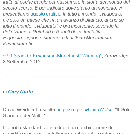
tratta di poche parole per riassumere la storia del mondo del
secolo scorso. E per indicare dove siamo al momento, vi
presentiamo
questo grafico
. In tutto il mondo "sviluppato,"
c'è solo un paese che ha un avanzo di bilancio, anche se
tutto il mondo "sviluppato" è ora insolvente, secondo la
definizione di Reinhart e Rogoff di sostenibilità.
E questa, signori e signore, è la vittoria Monetarista-
Keynesiana!»
~
99 Years Of Keynesian-Monetarist "Winning"
,
ZeroHedge
,
8 Settembre 2012.
_______________________________________________
___________________________________
di
Gary North
David Weidner ha scritto
un pezzo per
MarketWatch
: "Il Gold
Standard dei Mattii."
Era roba standard, vale a dire, una combinazione di
stupidità economica, intelligenza abbozzata, e retorica del