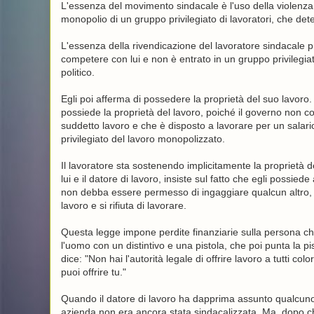
L'essenza del movimento sindacale è l'uso della violenza, o
monopolio di un gruppo privilegiato di lavoratori, che dete
L'essenza della rivendicazione del lavoratore sindacale pri
competere con lui e non è entrato in un gruppo privilegiato 
politico.
Egli poi afferma di possedere la proprietà del suo lavoro
possiede la proprietà del lavoro, poiché il governo non co
suddetto lavoro e che è disposto a lavorare per un salario 
privilegiato del lavoro monopolizzato.
Il lavoratore sta sostenendo implicitamente la proprietà d
lui e il datore di lavoro, insiste sul fatto che egli possiede
non debba essere permesso di ingaggiare qualcun altro, no
lavoro e si rifiuta di lavorare.
Questa legge impone perdite finanziarie sulla persona ch
l'uomo con un distintivo e una pistola, che poi punta la p
dice: "Non hai l'autorità legale di offrire lavoro a tutti co
puoi offrire tu."
Quando il datore di lavoro ha dapprima assunto qualcuno pe
azienda non era ancora stata sindacalizzata. Ma, dopo c