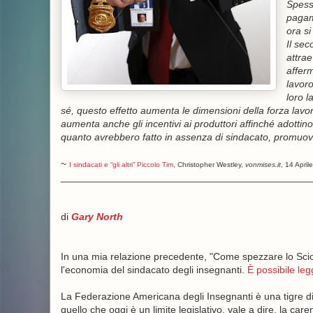
Spesso
pagame
ora si
Il sec
attrae
afferm
lavoro
loro l
sé, questo effetto aumenta le dimensioni della forza lavo
aumenta anche gli incentivi ai produttori affinché adottino
quanto avrebbero fatto in assenza di sindacato, promuov
~
I sindacati e “gli altri” Piccolo Tim
, Christopher Westley,
vonmises.it
, 14 April
_____________________________________________
di
Gary North
In una mia relazione precedente, "Come spezzare lo Sciop
l'economia del sindacato degli insegnanti.
È possibile leg
La Federazione Americana degli Insegnanti è una tigre di
quello che oggi è un limite legislativo, vale a dire, la car