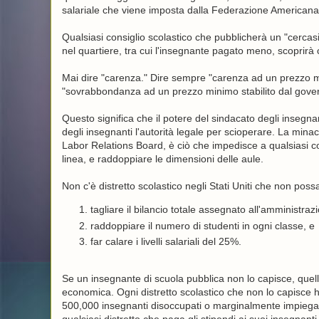
salariale che viene imposta dalla Federazione Americana de
Qualsiasi consiglio scolastico che pubblicherà un "cercas
nel quartiere, tra cui l'insegnante pagato meno, scopri
Mai dire "carenza." Dire sempre "carenza ad un prezzo m
"sovrabbondanza ad un prezzo minimo stabilito dal gove
Questo significa che il potere del sindacato degli insegna
degli insegnanti l'autorità legale per scioperare. La minac
Labor Relations Board, è ciò che impedisce a qualsiasi cons
linea, e raddoppiare le dimensioni delle aule.
Non c'è distretto scolastico negli Stati Uniti che non pos
tagliare il bilancio totale assegnato all'amministrazi
raddoppiare il numero di studenti in ogni classe, e
far calare i livelli salariali del 25%.
Se un insegnante di scuola pubblica non lo capisce, quel
economica. Ogni distretto scolastico che non lo capisce 
500,000 insegnanti disoccupati o marginalmente impiegati 