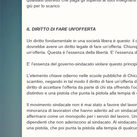
qualsiasi distretto che paga gli stipendi ai suoi insegnant
giù per lo scarico.
IL DIRITTO DI FARE UN'OFFERTA
Un diritto fondamentale in una società libera è questo: il di
dovrebbe avere un diritto legale di fare un'offerta. Chiunq
un'offerta. Questa è l'essenza della libertà. E' l'essenza d
E' l'essenza del governo-sindacato violare questo princip
L'elemento chiave odierno nelle scuole pubbliche di Chicag
scambio, negando in tal modo il diritto di fare un'offert
diritto di accettare l'offerta da parte di chi sta offrendo
distintivo e una pistola che punta la pistola alla tempia di 
Il movimento sindacale non è mai stato a favore del lavo
minoranza di lavoratori che hanno aderito ad un sindacato, 
affermarsi come un monopolio per i servizi del lavoro. Un v
dipendenti che non aderiscono al sindacato. Al sindacato, 
una pistola, che poi punta la pistola alla tempia di qualc