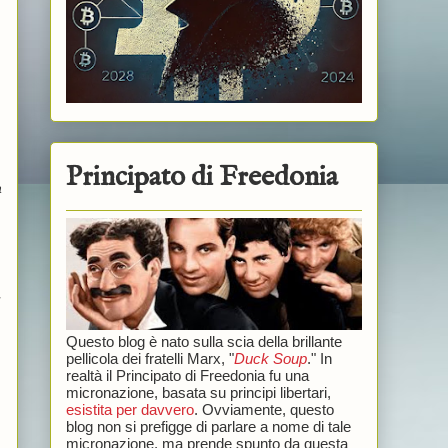
Principato di Freedonia
a
Questo blog è nato sulla scia della brillante
pellicola dei fratelli Marx, "
Duck Soup
." In
realtà il Principato di Freedonia fu una
micronazione, basata su principi libertari,
esistita per davvero
. Ovviamente, questo
blog non si prefigge di parlare a nome di tale
micronazione, ma prende spunto da questa