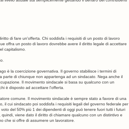
i al livello attuale sta semplicemente gettando il denaro dei contribuenti
ritto di fare un'offerta. Chi soddisfa i requisiti di un posto di lavoro
ue offra un posto di lavoro dovrebbe avere il diritto legale di accettare
el capitalismo.
io.
o è la coercizione governativa. Il governo stabilisce i termini di
a da parte di chiunque non appartenga ad un sindacato. Nega anche il
 l'occupazione. Il movimento sindacale si basa su qualcuno con un
chi è disposto ad accettare l'offerta.
ratore comune. Il movimento sindacale è sempre stato a favore di una
il cui sindacato poi soddisfa i requisiti legali del governo federale per
oto del 50% più 1 dei dipendenti di oggi può tenere fuori tutti i futuri
quindi, viene dato il diritto di chiamare qualcuno con un distintivo e
uno che si offre di assumere un lavoratore.