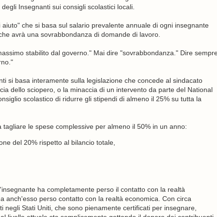
gli Insegnanti sui consigli scolastici locali.
i aiuto" che si basa sul salario prevalente annuale di ogni insegnante
rà che avrà una sovrabbondanza di domande di lavoro.
assimo stabilito dal governo." Mai dire "sovrabbondanza." Dire sempr
rno."
nti si basa interamente sulla legislazione che concede al sindacato
cia dello sciopero, o la minaccia di un intervento da parte del National
iglio scolastico di ridurre gli stipendi di almeno il 25% su tutta la
sa tagliare le spese complessive per almeno il 50% in un anno:
one del 20% rispetto al bilancio totale,
l'insegnante ha completamente perso il contatto con la realtà
ha anch'esso perso contatto con la realtà economica. Con circa
negli Stati Uniti, che sono pienamente certificati per insegnare,