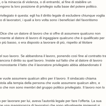
 la minaccia di violenza, o di entrambi, al fine di stabilire un
ngono la loro posizione di privilegio sulla base del potere politico.
vilegiato è questa: egli ha il diritto legale di escludere chiunque voglia
di lavoratori, i quali a loro volta sono i beneficiari del favoritismo
. Dice che un datore di lavoro che si offre di assumere qualcuno non
nsente al datore di lavoro di ingaggiare qualcuno che è qualificato per
più basso, o era disposto a lavorare di più, rispetto al titolare
el suo lavoro. Se abbandona il lavoro, ponendo così fine al contratto tr
 ancora il diritto su quel lavoro. Insiste sul fatto che al datore di lavoro
nostante il fatto che il lavoratore privilegiato abbia abbandonato il
e vuole assumere qualcun altro per il lavoro. Il sindacato chiama
istola alla tempia della persona che vuole assumere qualcun altro, e
loro che non sono membri del gruppo politico privilegiato. Il lavoro non lo
r lavorare per lui, aveva l'autorità legale per fare l'offerta. La sua
he una maggioranza di lavoratori che sono attualmente impiegati si