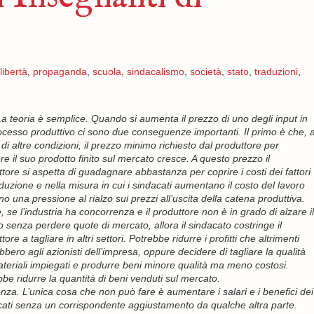
libertà
,
propaganda
,
scuola
,
sindacalismo
,
società
,
stato
,
traduzioni
,
 La teoria è semplice. Quando si aumenta il prezzo di uno degli input in
ocesso produttivo ci sono due conseguenze importanti. Il primo è che, 
 di altre condizioni, il prezzo minimo richiesto dal produttore per
e il suo prodotto finito sul mercato cresce. A questo prezzo il
tore si aspetta di guadagnare abbastanza per coprire i costi dei fattori
duzione e nella misura in cui i sindacati aumentano il costo del lavoro
o una pressione al rialzo sui prezzi all’uscita della catena produttiva.
e, se l’industria ha concorrenza e il produttore non è in grado di alzare il
 senza perdere quote di mercato, allora il sindacato costringe il
tore a tagliare in altri settori. Potrebbe ridurre i profitti che altrimenti
bero agli azionisti dell’impresa, oppure decidere di tagliare la qualità
teriali impiegati e produrre beni minore qualità ma meno costosi.
be ridurre la quantità di beni venduti sul mercato.
za. L’unica cosa che non può fare è aumentare i salari e i benefici dei
cati senza un corrispondente aggiustamento da qualche altra parte.