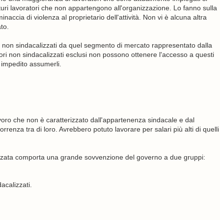
uturi lavoratori che non appartengono all'organizzazione. Lo fanno sulla
accia di violenza al proprietario dell'attività. Non vi è alcuna altra
to.
tori non sindacalizzati da quel segmento di mercato rappresentato dalla
ori non sindacalizzati esclusi non possono ottenere l'accesso a questi
e impedito assumerli.
voro che non è caratterizzato dall'appartenenza sindacale e dal
rrenza tra di loro. Avrebbero potuto lavorare per salari più alti di quelli
zzata comporta una grande sovvenzione del governo a due gruppi:
acalizzati.