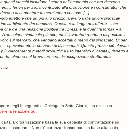
 questi ritocchi includono i settori dell’economia che ora ricevono
nti inferiori per il loro contributo alla produzione e i consumatori che
 devono accontentare di merci meno costose. [...]
ondo effetto è che un più alto prezzo ricevuto dalle unioni sindacali
 inevitabilmente dei rimpiazzi. Questa è la legge dell’offerta – che
a che c’è una relazione positiva tra i prezzi e la quantità fornita – al
. A un salario sindacale più alto, molti lavoratori rendono disponibile il
avoro sul mercato, che vengano accettati o meno dal sindacato. Di per
ro – specialmente la porzione di disoccupati. Questo prezzo più elevato
 più velocemente metodi produttivi a uso intensivo di capitali, rispetto a
endo, almeno nel breve termine, disoccupazione strutturale.»
e 2012.
_____________________________________
ero degli Insegnanti di Chicago in Sette Giorni," ho discusso
gere la relazione qui
.
 carta. L'organizzazione basa la sua capacità di contrattazione su
enza di insegnanti. Non c'è carenza di insegnanti in base alla scala