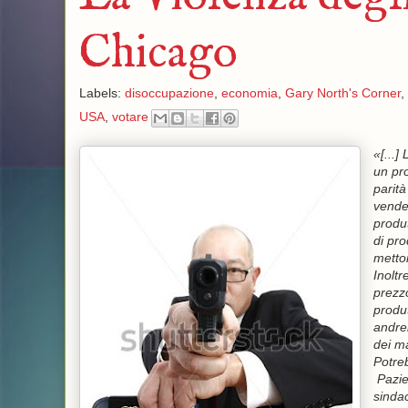
Chicago
Labels:
disoccupazione
,
economia
,
Gary North's Corner
,
USA
,
votare
«[...]
un pr
parità
vender
produt
di pro
metton
Inoltr
prezzo
produt
andreb
dei ma
Potreb
Pazien
sinda