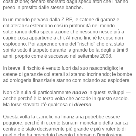
costruzione; denaro sborsato dagli speculatori che l'hanno
preso in prestito dalle stesse banche.
In un mondo pervaso dalla ZIRP, le catene di garanzie
collaterali si estendono così in profondità nel mondo
sotterraneo della speculazione che nessuno riesce più a
capire cosa appartiene a chi. Almeno finché le cose non
esplodono. Poi apprenderemo del "rischio" che era stato
spinto sotto il tappeto durante la grande bolla degli ultimi 6
anni, proprio come è successo nel settembre 2008.
In breve, il rischio è venuto fuori dal suo nascondiglio; le
catene di garanzie collaterali si stanno incrinando; le bombe
ad orologeria finanziarie stanno cominciando ad esplodere.
Non c'è nulla di particolarmente
nuovo
in questi sviluppi —
anche perché è la terza volta che accade in questo secolo.
Ma forse stavolta c'è qualcosa di
diverso
.
Questa volta la carneficina finanziaria potrebbe essere
peggiore, perché il recente tsunami monetario della banca
centrale è stato decisamente più grande e più virulento di
quello che ha preceduto l'evento Lehman o l'implosione