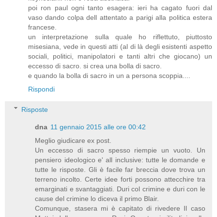
poi ron paul ogni tanto esagera: ieri ha cagato fuori dal
vaso dando colpa dell attentato a parigi alla politica estera
francese.
un interpretazione sulla quale ho riflettuto, piuttosto
misesiana, vede in questi atti (al di là degli esistenti aspetto
sociali, politici, manipolatori e tanti altri che giocano) un
eccesso di sacro. si crea una bolla di sacro.
e quando la bolla di sacro in un a persona scoppia....
Rispondi
Risposte
dna
11 gennaio 2015 alle ore 00:42
Meglio giudicare ex post.
Un eccesso di sacro spesso riempie un vuoto. Un
pensiero ideologico e' all inclusive: tutte le domande e
tutte le risposte. Gli è facile far breccia dove trova un
terreno incolto. Certe idee forti possono attecchire tra
emarginati e svantaggiati. Duri col crimine e duri con le
cause del crimine lo diceva il primo Blair.
Comunque, stasera mi è capitato di rivedere Il caso