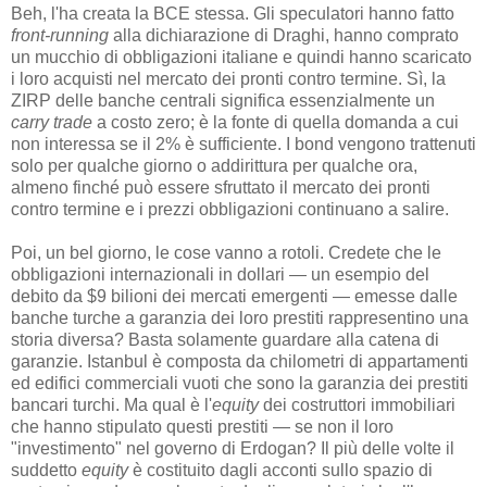
Beh, l'ha creata la BCE stessa. Gli speculatori hanno fatto
front-running
alla dichiarazione di Draghi, hanno comprato
un mucchio di obbligazioni italiane e quindi hanno scaricato
i loro acquisti nel mercato dei pronti contro termine. Sì, la
ZIRP delle banche centrali significa essenzialmente un
carry trade
a costo zero; è la fonte di quella domanda a cui
non interessa se il 2% è sufficiente. I bond vengono trattenuti
solo per qualche giorno o addirittura per qualche ora,
almeno finché può essere sfruttato il mercato dei pronti
contro termine e i prezzi obbligazioni continuano a salire.
Poi, un bel giorno, le cose vanno a rotoli. Credete che le
obbligazioni internazionali in dollari — un esempio del
debito da $9 bilioni dei mercati emergenti — emesse dalle
banche turche a garanzia dei loro prestiti rappresentino una
storia diversa? Basta solamente guardare alla catena di
garanzie. Istanbul è composta da chilometri di appartamenti
ed edifici commerciali vuoti che sono la garanzia dei prestiti
bancari turchi. Ma qual è l'
equity
dei costruttori immobiliari
che hanno stipulato questi prestiti — se non il loro
"investimento" nel governo di Erdogan? Il più delle volte il
suddetto
equity
è costituito dagli acconti sullo spazio di