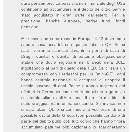
dura per sempre. Le passività non finanziate degli USa
continuano ad accumularsi e il debito dello zio Sam è
stato acquistato in gran parte dall'estero. Per la
precisione, banche europee, hedge fund, fondi
pensione.
E le cose non sono rosee in Europa. Il 22 dovremmo
sapere cosa accadrà con questo fatidico QE. Se ci
sarà, verranno scaricati davanti la porta di casa di
Draghi quintali e quintali di pattume obbligazionario
statale che dovrà inglobare nel bilancio della BCE,
ingolfandolo al pari di quello della FED. Se ci sarà un
compromesso con i tedeschi per un "mini-QE", ogni
banca centrale nazionale si occuperà di ricoprire il
rischio sovrano di ogni Paese europeo togliendo dai
riflettori la Germania come referente ultimo o garanzia
collaterale ultima dell'Eurozona. Il prezzo dei titoli di
stato si aggiusterà in un nanosecondo. Se, invece, non
ci sarà alcun QE e si continuerà a vociferare di una
possibile uscita della Grecia (con possibile condono di
parte del debito pubblico), tutti coloro che hanno finora
accumulato pattume obbligazionario lo scaricheranno