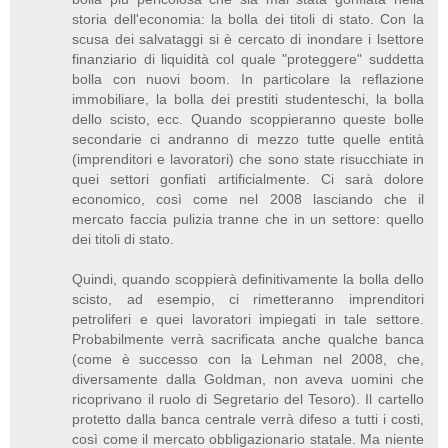
storia dell'economia: la bolla dei titoli di stato. Con la
scusa dei salvataggi si è cercato di inondare i lsettore
finanziario di liquidità col quale "proteggere" suddetta
bolla con nuovi boom. In particolare la reflazione
immobiliare, la bolla dei prestiti studenteschi, la bolla
dello scisto, ecc. Quando scoppieranno queste bolle
secondarie ci andranno di mezzo tutte quelle entità
(imprenditori e lavoratori) che sono state risucchiate in
quei settori gonfiati artificialmente. Ci sarà dolore
economico, così come nel 2008 lasciando che il
mercato faccia pulizia tranne che in un settore: quello
dei titoli di stato.
Quindi, quando scoppierà definitivamente la bolla dello
scisto, ad esempio, ci rimetteranno imprenditori
petroliferi e quei lavoratori impiegati in tale settore.
Probabilmente verrà sacrificata anche qualche banca
(come è successo con la Lehman nel 2008, che,
diversamente dalla Goldman, non aveva uomini che
ricoprivano il ruolo di Segretario del Tesoro). Il cartello
protetto dalla banca centrale verrà difeso a tutti i costi,
così come il mercato obbligazionario statale. Ma niente