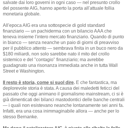
salvate dai loro governi in ogni caso — nel presunto crollo
del possente AIG, hanno aperto la porta all'attuale follia
monetaria globale.
All'epoca AIG era una sottospecie di gold standard
finanziario — un pachiderma con un bilancio AAA che
teneva insieme l'intero mercato finanziario. Quando di punto
in bianco — senza neanche un paio di giorni di preavviso
per il pubblico attento — sembrava finita in un buco nero da
$180 miliardi, non solo sarebbe nato il mito del crollo
sistemico e del "contagio" finanziario; ma avrebbe
guadagnato una risonanza immediata anche in tutta Wall
Street e Washington.
Il resto è storia, come si suol dire
.
E che fantastica, ma
deplorevole storia è stata. A causa dei maledetti feticci del
passato che oggi animano il giornalismo mainstream, ci si è
già dimenticati dei bilanci mastodontici delle banche centrali
— i quali non esistevano neanche lontanamente sei anni fa.
Infatti, era una cosa inimmaginabile allora — anche per lo
stesso Bernanke.