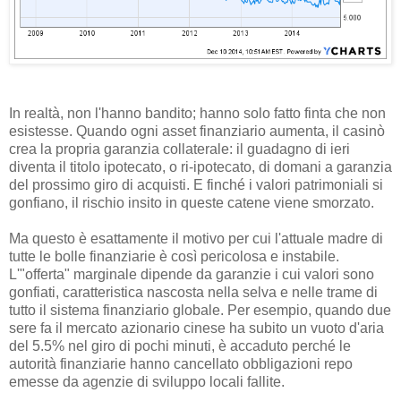
In realtà, non l'hanno bandito; hanno solo fatto finta che non
esistesse. Quando ogni asset finanziario aumenta, il casinò
crea la propria garanzia collaterale: il guadagno di ieri
diventa il titolo ipotecato, o ri-ipotecato, di domani a garanzia
del prossimo giro di acquisti. E finché i valori patrimoniali si
gonfiano, il rischio insito in queste catene viene smorzato.
Ma questo è esattamente il motivo per cui l'attuale madre di
tutte le bolle finanziarie è così pericolosa e instabile.
L'"offerta" marginale dipende da garanzie i cui valori sono
gonfiati, caratteristica nascosta nella selva e nelle trame di
tutto il sistema finanziario globale. Per esempio, quando due
sere fa il mercato azionario cinese ha subito un vuoto d'aria
del 5.5% nel giro di pochi minuti, è accaduto perché le
autorità finanziarie hanno cancellato obbligazioni repo
emesse da agenzie di sviluppo locali fallite.