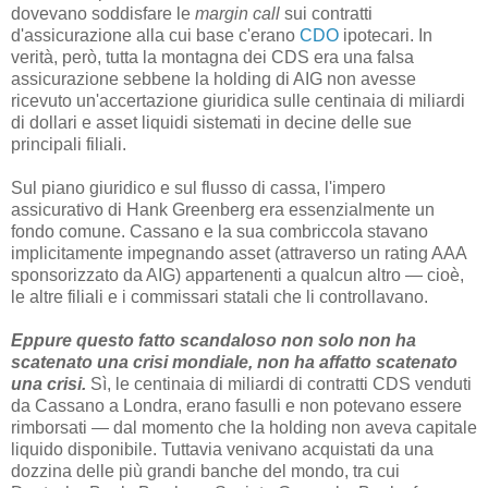
dovevano soddisfare le
margin call
sui contratti
d'assicurazione alla cui base c'erano
CDO
ipotecari. In
verità, però, tutta la montagna dei CDS era una falsa
assicurazione sebbene la holding di AIG non avesse
ricevuto un'accertazione giuridica sulle centinaia di miliardi
di dollari e asset liquidi sistemati in decine delle sue
principali filiali.
Sul piano giuridico e sul flusso di cassa, l'impero
assicurativo di Hank Greenberg era essenzialmente un
fondo comune. Cassano e la sua combriccola stavano
implicitamente impegnando asset (attraverso un rating AAA
sponsorizzato da AIG) appartenenti a qualcun altro — cioè,
le altre filiali e i commissari statali che li controllavano.
Eppure questo fatto scandaloso non solo non ha
scatenato una crisi mondiale, non ha affatto scatenato
una crisi.
Sì, le centinaia di miliardi di contratti CDS venduti
da Cassano a Londra, erano fasulli e non potevano essere
rimborsati — dal momento che la holding non aveva capitale
liquido disponibile. Tuttavia venivano acquistati da una
dozzina delle più grandi banche del mondo, tra cui