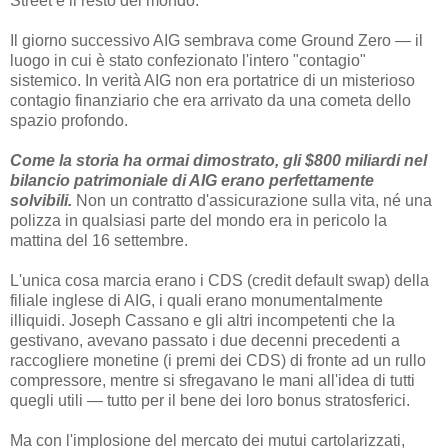
Street e il resto del mondo.
Il giorno successivo AIG sembrava come Ground Zero — il
luogo in cui è stato confezionato l'intero "contagio"
sistemico. In verità AIG non era portatrice di un misterioso
contagio finanziario che era arrivato da una cometa dello
spazio profondo.
Come la storia ha ormai dimostrato, gli $800 miliardi nel
bilancio patrimoniale di AIG erano perfettamente
solvibili.
Non un contratto d'assicurazione sulla vita, né una
polizza in qualsiasi parte del mondo era in pericolo la
mattina del 16 settembre.
L'unica cosa marcia erano i CDS (credit default swap) della
filiale inglese di AIG, i quali erano monumentalmente
illiquidi. Joseph Cassano e gli altri incompetenti che la
gestivano, avevano passato i due decenni precedenti a
raccogliere monetine (i premi dei CDS) di fronte ad un rullo
compressore, mentre si sfregavano le mani all'idea di tutti
quegli utili — tutto per il bene dei loro bonus stratosferici.
Ma con l'implosione del mercato dei mutui cartolarizzati,