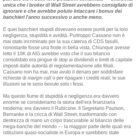
unica che i broker di Wall Street avrebbero consigliato di
ignorare e che avrebbe potuto intaccare i bonus dei
banchieri l'anno successivo o anche meno.
E quei banchieri stupidi dovevano essere puniti per la loro
negligenza, stupidità e avidità. Purtroppo Cassano non è
mai stato incriminato per la sua caterva di CDS fasulli,
nonostante fosse una frode in bella vista. Chiunque avesse
letto il 10K di AIG avrebbe visto che il suo bilancio
consolidato era pingue di stop ai dividendi e limiti di capitale
imposti dalle autorità di regolamentazione alle filiali.
Cassano non ha mai, mai avuto il denaro per soddisfare
richieste di
margin call
o per ripagare i crediti reali; le sue
illusioni se le sono bevute solo i fessi.
Ma questo fiume di stupidità e negligenza era davvero
enorme se consideriamo la storia dell'era finanziaria
moderna; era davvero il Rubicone. Il Segretario Paulson,
Bernanke e la cricca di Wall Street, trasformando con
destrezza di mano un colpo trascurabile al bilancio delle
mega-banche del mondo — la maggior parte delle quali era
istituzioni quasi-socialiste in Europa e sarebbero state