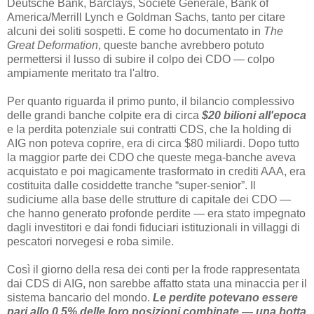
Deutsche Bank, Barclays, Societe Generale, Bank of
America/Merrill Lynch e Goldman Sachs, tanto per citare
alcuni dei soliti sospetti. E come ho documentato in
The
Great Deformation
, queste banche avrebbero potuto
permettersi il lusso di subire il colpo dei CDO — colpo
ampiamente meritato tra l'altro.
Per quanto riguarda il primo punto, il bilancio complessivo
delle grandi banche colpite era di circa
$20 bilioni all'epoca
e la perdita potenziale sui contratti CDS, che la holding di
AIG non poteva coprire, era di circa $80 miliardi. Dopo tutto
la maggior parte dei CDO che queste mega-banche aveva
acquistato e poi magicamente trasformato in crediti AAA, era
costituita dalle cosiddette tranche “super-senior”. Il
sudiciume alla base delle strutture di capitale dei CDO —
che hanno generato profonde perdite — era stato impegnato
dagli investitori e dai fondi fiduciari istituzionali in villaggi di
pescatori norvegesi e roba simile.
Così il giorno della resa dei conti per la frode rappresentata
dai CDS di AIG, non sarebbe affatto stata una minaccia per il
sistema bancario del mondo.
Le perdite potevano essere
pari allo 0.5% delle loro posizioni combinate — una botta