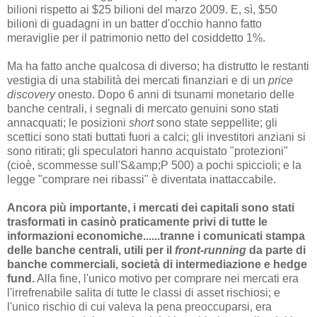
bilioni rispetto ai $25 bilioni del marzo 2009. E, sì, $50
bilioni di guadagni in un batter d'occhio hanno fatto
meraviglie per il patrimonio netto del cosiddetto 1%.
Ma ha fatto anche qualcosa di diverso; ha distrutto le restanti
vestigia di una stabilità dei mercati finanziari e di un
price
discovery
onesto. Dopo 6 anni di tsunami monetario delle
banche centrali, i segnali di mercato genuini sono stati
annacquati; le posizioni
short
sono state seppellite; gli
scettici sono stati buttati fuori a calci; gli investitori anziani si
sono ritirati; gli speculatori hanno acquistato "protezioni"
(cioè, scommesse sull'S&amp;P 500) a pochi spiccioli; e la
legge "comprare nei ribassi" è diventata inattaccabile.
Ancora più importante, i mercati dei capitali sono stati
trasformati in casinò praticamente privi di tutte le
informazioni economiche......tranne i comunicati stampa
delle banche centrali, utili per il
front-running
da parte di
banche commerciali, società di intermediazione e hedge
fund.
Alla fine, l'unico motivo per comprare nei mercati era
l'irrefrenabile salita di tutte le classi di asset rischiosi; e
l'unico rischio di cui valeva la pena preoccuparsi, era