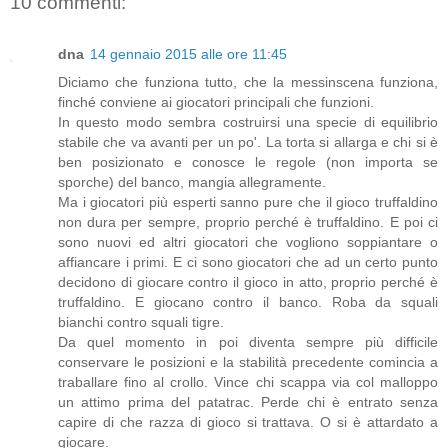
10 commenti:
dna
14 gennaio 2015 alle ore 11:45
Diciamo che funziona tutto, che la messinscena funziona,
finché conviene ai giocatori principali che funzioni.
In questo modo sembra costruirsi una specie di equilibrio
stabile che va avanti per un po'. La torta si allarga e chi si è
ben posizionato e conosce le regole (non importa se
sporche) del banco, mangia allegramente.
Ma i giocatori più esperti sanno pure che il gioco truffaldino
non dura per sempre, proprio perché è truffaldino. E poi ci
sono nuovi ed altri giocatori che vogliono soppiantare o
affiancare i primi. E ci sono giocatori che ad un certo punto
decidono di giocare contro il gioco in atto, proprio perché è
truffaldino. E giocano contro il banco. Roba da squali
bianchi contro squali tigre.
Da quel momento in poi diventa sempre più difficile
conservare le posizioni e la stabilità precedente comincia a
traballare fino al crollo. Vince chi scappa via col malloppo
un attimo prima del patatrac. Perde chi è entrato senza
capire di che razza di gioco si trattava. O si è attardato a
giocare.