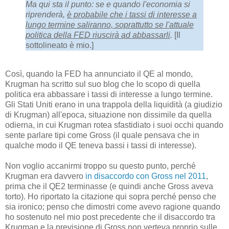
Ma qui sta il punto: se e quando l'economia si
riprenderà,
è probabile che i tassi di interesse a
lungo termine saliranno, soprattutto se l'attuale
politica della FED riuscirà ad abbassarli
.
[Il
sottolineato è mio.]
Così, quando la FED ha annunciato il QE al mondo,
Krugman ha scritto sul suo blog che lo scopo di quella
politica era abbassare i tassi di interesse a lungo termine.
Gli Stati Uniti erano in una trappola della liquidità (a giudizio
di Krugman) all'epoca, situazione non dissimile da quella
odierna, in cui Krugman rotea sfastidiato i suoi occhi quando
sente parlare tipi come Gross (il quale pensava che in
qualche modo il QE teneva bassi i tassi di interesse).
Non voglio accanirmi troppo su questo punto, perché
Krugman era davvero
in disaccordo con Gross nel 2011
,
prima che il QE2 terminasse (e quindi anche Gross aveva
torto). Ho riportato la citazione qui sopra perché penso che
sia ironico; penso che dimostri come avevo ragione quando
ho sostenuto nel mio post precedente che il disaccordo tra
Krugman e la previsione di Gross non verteva proprio sulle