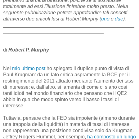
prendano una certa direzione, poiché se si sostituisse
totalmente ad essi l'illusione finirebbe molto presto. Nella
seguente pubblicazione potrete approfondire tali concetti
attraverso due articoli fusi di Robert Murphy (
uno
e
due
).
_______________________________________________
____________________________________
di
Robert P. Murphy
Nel
mio ultimo post
ho spiegato il duplice punto di vista di
Paul Krugman: da un lato critica aspramente la BCE per il
restringimento del 2011 attuato mediante l'aumento dei tassi
di interesse; e, dall'altro, si lamenta di come ci siano così
tanti idioti nel mondo finanziario che pensano che il QE2
abbia in qualche modo spinto verso il basso i tassi di
interesse.
Tuttavia, pensare che la FED sia impotente (almeno durante
una trappola della liquidità) in materia di tassi di interesse
non rappresenta una posizione condivisa solo da Krugman.
Jeffrey Rogers Hummel, per esempio,
ha composto un lungo