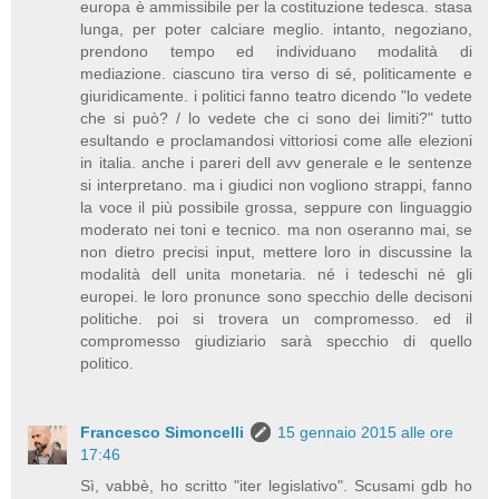
europa è ammissibile per la costituzione tedesca. stasa
lunga, per poter calciare meglio. intanto, negoziano,
prendono tempo ed individuano modalità di
mediazione. ciascuno tira verso di sé, politicamente e
giuridicamente. i politici fanno teatro dicendo "lo vedete
che si può? / lo vedete che ci sono dei limiti?" tutto
esultando e proclamandosi vittoriosi come alle elezioni
in italia. anche i pareri dell avv generale e le sentenze
si interpretano. ma i giudici non vogliono strappi, fanno
la voce il più possibile grossa, seppure con linguaggio
moderato nei toni e tecnico. ma non oseranno mai, se
non dietro precisi input, mettere loro in discussine la
modalità dell unita monetaria. né i tedeschi né gli
europei. le loro pronunce sono specchio delle decisoni
politiche. poi si trovera un compromesso. ed il
compromesso giudiziario sarà specchio di quello
politico.
Francesco Simoncelli
15 gennaio 2015 alle ore
17:46
Sì, vabbè, ho scritto "iter legislativo". Scusami gdb ho