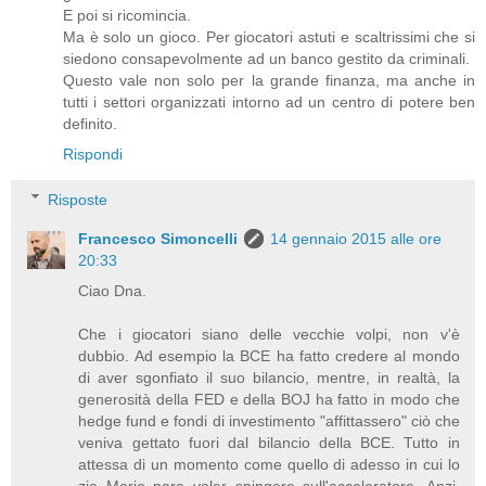
E poi si ricomincia.
Ma è solo un gioco. Per giocatori astuti e scaltrissimi che si
siedono consapevolmente ad un banco gestito da criminali.
Questo vale non solo per la grande finanza, ma anche in
tutti i settori organizzati intorno ad un centro di potere ben
definito.
Rispondi
Risposte
Francesco Simoncelli
14 gennaio 2015 alle ore
20:33
Ciao Dna.
Che i giocatori siano delle vecchie volpi, non v'è
dubbio. Ad esempio la BCE ha fatto credere al mondo
di aver sgonfiato il suo bilancio, mentre, in realtà, la
generosità della FED e della BOJ ha fatto in modo che
hedge fund e fondi di investimento "affittassero" ciò che
veniva gettato fuori dal bilancio della BCE. Tutto in
attessa di un momento come quello di adesso in cui lo
zio Mario pare voler spingere sull'acceleratore. Anzi,