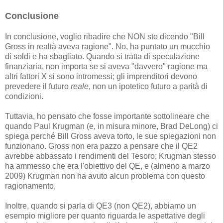
Conclusione
In conclusione, voglio ribadire che NON sto dicendo "Bill
Gross in realtà aveva ragione". No, ha puntato un mucchio
di soldi e ha sbagliato. Quando si tratta di speculazione
finanziaria, non importa se si aveva "davvero" ragione ma
altri fattori X si sono intromessi; gli imprenditori devono
prevedere il futuro
reale
, non un ipotetico futuro a parità di
condizioni.
Tuttavia, ho pensato che fosse importante sottolineare che
quando Paul Krugman (e, in misura minore, Brad DeLong) ci
spiega perché Bill Gross aveva torto, le sue spiegazioni non
funzionano. Gross non era pazzo a pensare che il QE2
avrebbe abbassato i rendimenti del Tesoro; Krugman stesso
ha ammesso che era l'obiettivo del QE, e (almeno a marzo
2009) Krugman non ha avuto alcun problema con questo
ragionamento.
Inoltre, quando si parla di QE3 (non QE2), abbiamo un
esempio migliore per quanto riguarda le aspettative degli