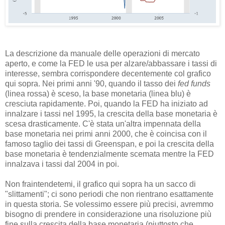
La descrizione da manuale delle operazioni di mercato
aperto, e come la FED le usa per alzare/abbassare i tassi di
interesse, sembra corrispondere decentemente col grafico
qui sopra. Nei primi anni '90, quando il tasso dei
fed funds
(linea rossa) è sceso, la base monetaria (linea blu) è
cresciuta rapidamente. Poi, quando la FED ha iniziato ad
innalzare i tassi nel 1995, la crescita della base monetaria è
scesa drasticamente. C'è stata un'altra impennata della
base monetaria nei primi anni 2000, che è coincisa con il
famoso taglio dei tassi di Greenspan, e poi la crescita della
base monetaria è tendenzialmente scemata mentre la FED
innalzava i tassi dal 2004 in poi.
Non fraintendetemi, il grafico qui sopra ha un sacco di
"slittamenti"; ci sono periodi che non rientrano esattamente
in questa storia. Se volessimo essere più precisi, avremmo
bisogno di prendere in considerazione una risoluzione più
fine sulla crescita della base monetaria (piuttosto che