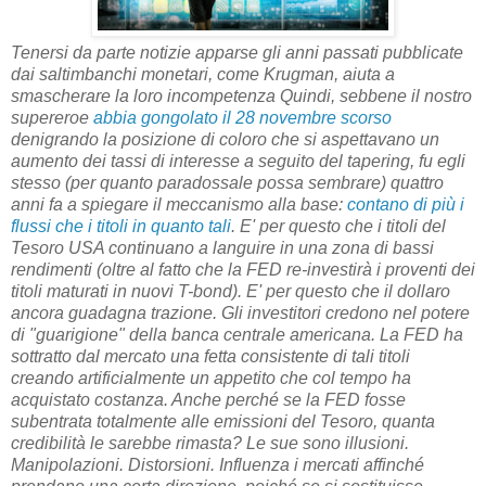
Tenersi da parte notizie apparse gli anni passati pubblicate
dai saltimbanchi monetari, come Krugman, aiuta a
smascherare la loro incompetenza Quindi, sebbene il nostro
supereroe
abbia gongolato il 28 novembre scorso
denigrando la posizione di coloro che si aspettavano un
aumento dei tassi di interesse a seguito del tapering, fu egli
stesso (per quanto paradossale possa sembrare) quattro
anni fa a spiegare il meccanismo alla base:
contano di più i
flussi che i titoli in quanto tali
. E' per questo che i titoli del
Tesoro USA continuano a languire in una zona di bassi
rendimenti (oltre al fatto che la FED re-investirà i proventi dei
titoli maturati in nuovi T-bond). E' per questo che il dollaro
ancora guadagna trazione. Gli investitori credono nel potere
di "guarigione" della banca centrale americana. La FED ha
sottratto dal mercato una fetta consistente di tali titoli
creando artificialmente un appetito che col tempo ha
acquistato costanza. Anche perché se la FED fosse
subentrata totalmente alle emissioni del Tesoro, quanta
credibilità le sarebbe rimasta? Le sue sono illusioni.
Manipolazioni. Distorsioni. Influenza i mercati affinché