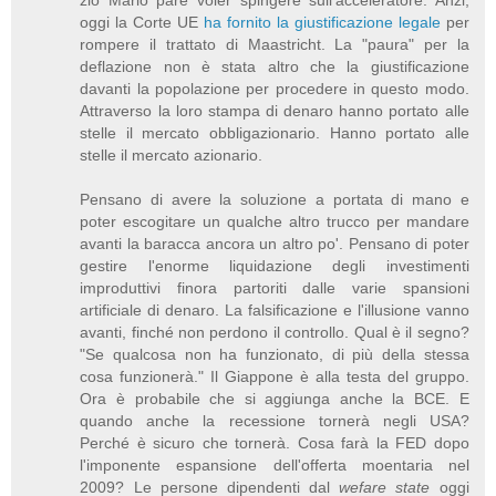
oggi la Corte UE
ha fornito la giustificazione legale
per
rompere il trattato di Maastricht. La "paura" per la
deflazione non è stata altro che la giustificazione
davanti la popolazione per procedere in questo modo.
Attraverso la loro stampa di denaro hanno portato alle
stelle il mercato obbligazionario. Hanno portato alle
stelle il mercato azionario.
Pensano di avere la soluzione a portata di mano e
poter escogitare un qualche altro trucco per mandare
avanti la baracca ancora un altro po'. Pensano di poter
gestire l'enorme liquidazione degli investimenti
improduttivi finora partoriti dalle varie spansioni
artificiale di denaro. La falsificazione e l'illusione vanno
avanti, finché non perdono il controllo. Qual è il segno?
"Se qualcosa non ha funzionato, di più della stessa
cosa funzionerà." Il Giappone è alla testa del gruppo.
Ora è probabile che si aggiunga anche la BCE. E
quando anche la recessione tornerà negli USA?
Perché è sicuro che tornerà. Cosa farà la FED dopo
l'imponente espansione dell'offerta moentaria nel
2009? Le persone dipendenti dal
wefare state
oggi