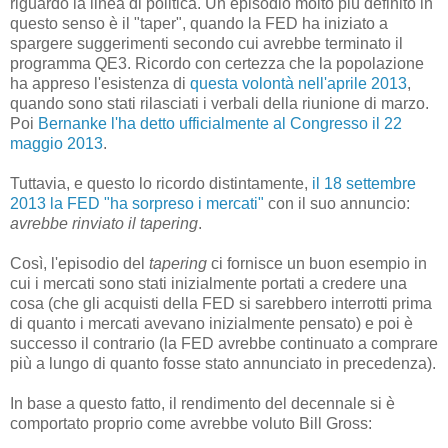
riguardo la linea di politica. Un episodio molto più definito in
questo senso è il "taper", quando la FED ha iniziato a
spargere suggerimenti secondo cui avrebbe terminato il
programma QE3. Ricordo con certezza che la popolazione
ha appreso l'esistenza di
questa volontà nell'aprile 2013
,
quando sono stati rilasciati i verbali della riunione di marzo.
Poi
Bernanke l'ha detto ufficialmente al Congresso il 22
maggio 2013
.
Tuttavia, e questo lo ricordo distintamente,
il 18 settembre
2013 la FED "ha sorpreso i mercati"
con il suo annuncio:
avrebbe rinviato il tapering
.
Così, l'episodio del
tapering
ci fornisce un buon esempio in
cui i mercati sono stati inizialmente portati a credere una
cosa (che gli acquisti della FED si sarebbero interrotti prima
di quanto i mercati avevano inizialmente pensato) e poi è
successo il contrario (la FED avrebbe continuato a comprare
più a lungo di quanto fosse stato annunciato in precedenza).
In base a questo fatto, il rendimento del decennale si è
comportato proprio come avrebbe voluto Bill Gross: