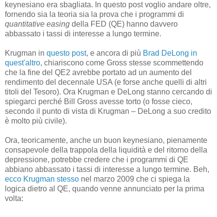
keynesiano era sbagliata. In questo post voglio andare oltre,
fornendo sia la teoria sia la prova che i programmi di
quantitative easing
della FED (QE) hanno davvero
abbassato i tassi di interesse a lungo termine.
Krugman in
questo post
, e ancora di più
Brad DeLong in
quest'altro
, chiariscono come Gross stesse scommettendo
che la fine del QE2 avrebbe portato ad un aumento del
rendimento del decennale USA (e forse anche quelli di altri
titoli del Tesoro). Ora Krugman e DeLong stanno cercando di
spiegarci perché Bill Gross avesse torto (o fosse cieco,
secondo il punto di vista di Krugman – DeLong a suo credito
è molto più civile).
Ora, teoricamente, anche un buon keynesiano, pienamente
consapevole della trappola della liquidità e del ritorno della
depressione, potrebbe credere che i programmi di QE
abbiano abbassato i tassi di interesse a lungo termine. Beh,
ecco Krugman stesso
nel marzo 2009 che ci spiega la
logica dietro al QE, quando venne annunciato per la prima
volta: