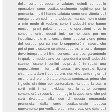
della corte europea. e valutare quindi se quelle
operazioni sono costituzionalmente legittime per la
germania. molti l hanno salutata come una vittoria dell
europa ed un cedimento tedesco. ma così non è stato
a mio modo di vedere: sono i tedeschi che hanno
messo i primi paletti e detto: le operazioni io ve le
consento entro questi limiti, se no sono per me
incostituzionale e la costituzione tedesca viene prima
dell europa, per cui non le sopporterò (minaccia che
poi si può discutere se attuerebbero). la corte dunque
deve interpretare i limiti concessi alla bce, garantendo
in qualche modo siano corrispondenti a quelli tedeschi.
stanno fissano i confini reciproci. è in realtà una
negoziazione in forma di causa. l avv genrale, figura
chiamata a dare il suo parere, non vincolante (i giornali
errano a dire che è stata emessa sentenza), prima che
i giudici si ritirino per sentenziare, ha detto la sua. e
certi limiti li ha individuati. ora la corte europea
sentenzierà circoscrivendo meglio la questione, che poi
sarà rivalutata, alla luce di questa emananda
pronuncia, dalla corte costituzionale tedesca
nuovamente per verificare se l interpretazione data dall