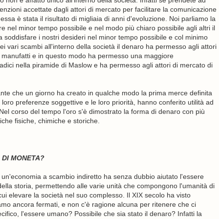
non è affatto unico all'interno della società. Infatti se prendete ad
nzioni accettate dagli attori di mercato per facilitare la comunicazione
ssa è stata il risultato di migliaia di anni d'evoluzione. Noi parliamo la
nel minor tempo possibile e nel modo più chiaro possibile agli altri il
 soddisfare i nostri desideri nel minor tempo possibile e col minimo
vari scambi all'interno della società il denaro ha permesso agli attori
ro manufatti e in questo modo ha permesso una maggiore
radici nella piramide di Maslow e ha permesso agli attori di mercato di
ante che un giorno ha creato in qualche modo la prima merce definita
 loro preferenze soggettive e le loro priorità, hanno conferito utilità ad
l corso del tempo l'oro s'è dimostrato la forma di denaro con più
tiche fisiche, chimiche e storiche.
 DI MONETA?
d un'economia a scambio indiretto ha senza dubbio aiutato l'essere
della storia, permettendo alle varie unità che compongono l'umanità di
cui elevare la società nel suo complesso. Il XIX secolo ha visto
mo ancora fermati, e non c'è ragione alcuna per ritenere che ci
fico, l'essere umano? Possibile che sia stato il denaro? Infatti la