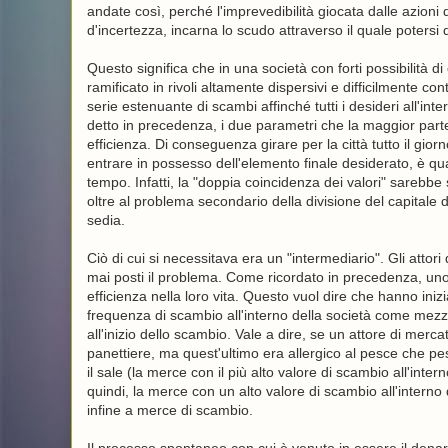
andate così, perché l'imprevedibilità giocata dalle azio
d'incertezza, incarna lo scudo attraverso il quale potersi
Questo significa che in una società con forti possibilità di
ramificato in rivoli altamente dispersivi e difficilmente co
serie estenuante di scambi affinché tutti i desideri all'
detto in precedenza, i due parametri che la maggior parte
efficienza. Di conseguenza girare per la città tutto il gi
entrare in possesso dell'elemento finale desiderato, è qu
tempo. Infatti, la "doppia coincidenza dei valori" sarebbe s
oltre al problema secondario della divisione del capital
sedia.
Ciò di cui si necessitava era un "intermediario". Gli att
mai posti il problema. Come ricordato in precedenza, uno 
efficienza nella loro vita. Questo vuol dire che hanno inizi
frequenza di scambio all'interno della società come mezzo
all'inizio dello scambio. Vale a dire, se un attore di mer
panettiere, ma quest'ultimo era allergico al pesce che pe
il sale (la merce con il più alto valore di scambio all'inte
quindi, la merce con un alto valore di scambio all'interno
infine a merce di scambio.