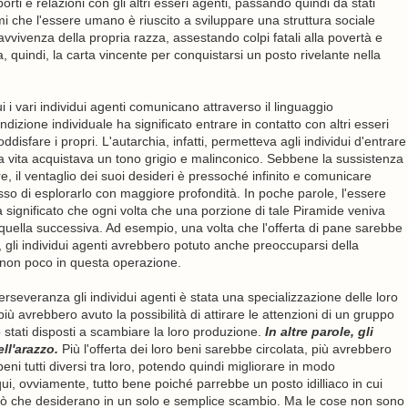
rti e relazioni con gli altri esseri agenti, passando quindi da stati
timi che l'essere umano è riuscito a sviluppare una struttura sociale
avvivenza della propria razza, assestando colpi fatali alla povertà e
a, quindi, la carta vincente per conquistarsi un posto rivelante nella
 i vari individui agenti comunicano attraverso il linguaggio
dizione individuale ha significato entrare in contatto con altri esseri
isfare i propri. L'autarchia, infatti, permetteva agli individui d'entrare
la vita acquistava un tono grigio e malinconico. Sebbene la sussistenza
, il ventaglio dei suoi desideri è pressoché infinito e comunicare
sso di esplorarlo con maggiore profondità. In poche parole, l'essere
 significato che ogni volta che una porzione di tale Piramide veniva
quella successiva. Ad esempio, una volta che l'offerta di pane sarebbe
, gli individui agenti avrebbero potuto anche preoccuparsi della
 non poco in questa operazione.
rseveranza gli individui agenti è stata una specializzazione delle loro
iù avrebbero avuto la possibilità di attirare le attenzioni di un gruppo
o stati disposti a scambiare la loro produzione.
In altre parole, gli
ll'arazzo.
Più l'offerta dei loro beni sarebbe circolata, più avrebbero
beni tutti diversi tra loro, potendo quindi migliorare in modo
ui, ovviamente, tutto bene poiché parrebbe un posto idilliaco in cui
 ciò che desiderano in un solo e semplice scambio. Ma le cose non sono