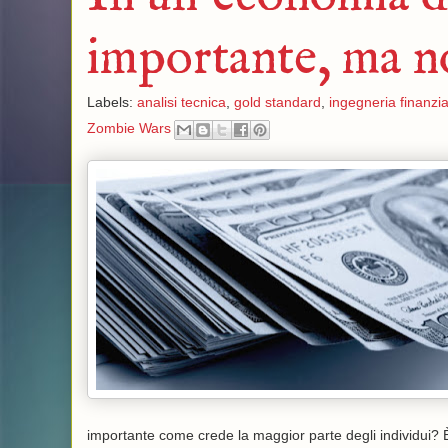
importante, ma n
Labels:
analisi tecnica
,
gold standard
,
ingegneria finanzia
Zombie Wars
importante come crede la maggior parte degli individui?