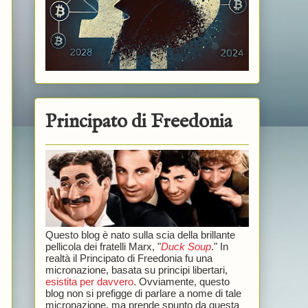
Principato di Freedonia
Questo blog è nato sulla scia della brillante
pellicola dei fratelli Marx, "
Duck Soup
." In
e
realtà il Principato di Freedonia fu una
micronazione, basata su principi libertari,
esistita per davvero
. Ovviamente, questo
blog non si prefigge di parlare a nome di tale
micronazione, ma prende spunto da questa