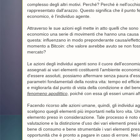
complesso degli altri motivi. Perché? Perché è nell'occhi
rappresentato dall'arazzo. Questo significa che il punto f
economico, è l'individuo agente.
Attraverso le sue azioni egli mette in atto quelli che sono 
economico una serie di movimenti che hanno una causa ed u
questa: influenzano in modo preponderante causa/effetto
momento a Bitcoin: che valore avrebbe avuto se non foss
mercato?
Le azioni degli individui agenti sono il cuore dell'economia
assegnati ai vari elementi costituenti l'ambiente economic
d'essere assoluti, possiamo affermare senza paura d'ess
parametri fondamentali della nostra vita: tempo ed efficie
e migliorarla dal punto di vista della condizione e del be
fenomeno apodittico
, poiché con essa gli esseri umani af
Facendo ricorso alle azioni umane, quindi, gli individui age
scelgono quegli elementi più importanti nella loro vita. U
elemento preso in considerazione. Tale processo è noto 
valutazione e la distinzione d'uso dei vari elementi presi
bene di consumo e bene strumentale i vari elementi pre
opportunità che è pronto a pagare in caso di errore. Nel 