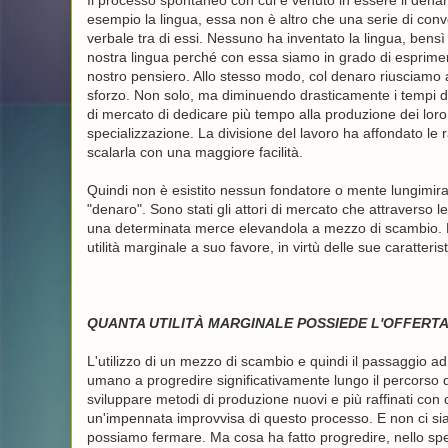
Il processo spontaneo con cui è venuto in essere il denaro 
esempio la lingua, essa non è altro che una serie di conve
verbale tra di essi. Nessuno ha inventato la lingua, bensì e
nostra lingua perché con essa siamo in grado di esprimere 
nostro pensiero. Allo stesso modo, col denaro riusciamo a
sforzo. Non solo, ma diminuendo drasticamente i tempi dei 
di mercato di dedicare più tempo alla produzione dei lo
specializzazione. La divisione del lavoro ha affondato le 
scalarla con una maggiore facilità.
Quindi non è esistito nessun fondatore o mente lungimir
"denaro". Sono stati gli attori di mercato che attraverso le
una determinata merce elevandola a mezzo di scambio. Ne
utilità marginale a suo favore, in virtù delle sue caratteris
QUANTA UTILITÀ MARGINALE POSSIEDE L'OFFERTA
L'utilizzo di un mezzo di scambio e quindi il passaggio a
umano a progredire significativamente lungo il percorso 
sviluppare metodi di produzione nuovi e più raffinati con 
un'impennata improvvisa di questo processo. E non ci sia
possiamo fermare. Ma cosa ha fatto progredire, nello speci