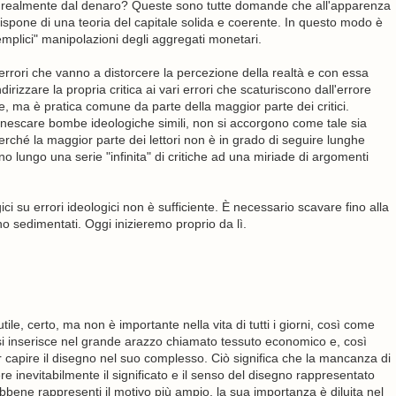
ta realmente dal denaro? Queste sono tutte domande che all'apparenza
pone di una teoria del capitale solida e coerente. In questo modo è
semplici" manipolazioni degli aggregati monetari.
errori che vanno a distorcere la percezione della realtà e con essa
rizzare la propria critica ai vari errori che scaturiscono dall'errore
 ma è pratica comune da parte della maggior parte dei critici.
nnescare bombe ideologiche simili, non si accorgono come tale sia
rché la maggior parte dei lettori non è in grado di seguire lunghe
 lungo una serie "infinita" di critiche ad una miriade di argomenti
ici su errori ideologici non è sufficiente. È necessario scavare fino alla
ono sedimentati. Oggi inizieremo proprio da lì.
ile, certo, ma non è importante nella vita di tutti i giorni, così come
o si inserisce nel grande arazzo chiamato tessuto economico e, così
er capire il disegno nel suo complesso. Ciò significa che la mancanza di
re inevitabilmente il significato e il senso del disegno rappresentato
ebbene rappresenti il motivo più ampio, la sua importanza è diluita nel