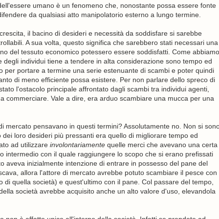
ni dell'essere umano è un fenomeno che, nonostante possa essere fonte
 difendere da qualsiasi atto manipolatorio esterno a lungo termine.
 crescita, il bacino di desideri e necessità da soddisfare si sarebbe
ntrollabili. A sua volta, questo significa che sarebbero stati necessari una
interno del tessuto economico potessero essere soddisfatti. Come abbiam
 degli individui tiene a tendere in alta considerazione sono tempo ed
orno per portare a termine una serie estenuante di scambi e poter quindi
anto di meno efficiente possa esistere. Per non parlare dello spreco di
tato l'ostacolo principale affrontato dagli scambi tra individui agenti,
e da commerciare. Vale a dire, era arduo scambiare una mucca per una
ori di mercato pensavano in questi termini? Assolutamente no. Non si son
dei loro desideri più pressanti era quello di migliorare tempo ed
ato ad utilizzare
involontariamente
quelle merci che avevano una certa
 intermedio con il quale raggiungere lo scopo che si erano prefissati
cato aveva inizialmente intenzione di entrare in possesso del pane del
scava, allora l'attore di mercato avrebbe potuto scambiare il pesce con
rno di quella società) e quest'ultimo con il pane. Col passare del tempo,
 della società avrebbe acquisito anche un alto valore d'uso, elevandola