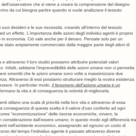
o dell'osservatore che si viene a creare la comprensione del disegno
ermo da cui bisogna partire quando si vuole analizzare il tessuto
i suoi desideri e le sue necessità, creando all'interno del tessuto
n effetto. L'importanza delle azioni degli individui agenti è proprio
 in economia. Ciò vale anche per il denaro. Pensate solo per un
e stato ampiamente commerciato dalla maggior parte degli attori di
 e attraverso il loro studio possiamo attribuire potenziali valori
o. Infatti, sebbene l'imprevedibilità delle azioni umane non ci permetta
ere smentiti che le azioni umane sono volte a massimizzare due
nza. Attraverso di essi possiamo strutturare meglio la nostra esistenza
nessere. In particolar modo,
il fenomeno dell'azione umana è un
fermano la vita e di conseguenza la volontà di migliorarla.
nti stilano una scala di priorità nella loro vita e attraverso di essa
na conseguenza di questa scelta è il valore d'uso conferito ad ogni
come "economizzazione" delle risorse economiche, ovvero, la
 in considerazione dall'essere umano; in questo modo egli differenzia tra
senti nell'ambiente economico, assegnando ad ognuno un costo di
corso del tempo l'individuo agente è passato attraverso diverse