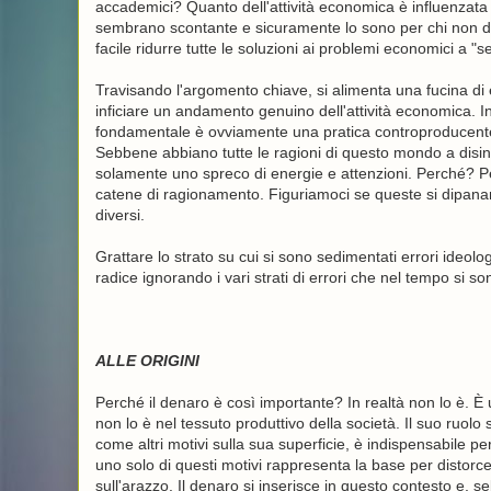
accademici? Quanto dell'attività economica è influenza
sembrano scontante e sicuramente lo sono per chi non dis
facile ridurre tutte le soluzioni ai problemi economici a "
Travisando l'argomento chiave, si alimenta una fucina di 
inficiare un andamento genuino dell'attività economica. Indi
fondamentale è ovviamente una pratica controproducente,
Sebbene abbiano tutte le ragioni di questo mondo a disi
solamente uno spreco di energie e attenzioni. Perché? Pe
catene di ragionamento. Figuriamoci se queste si dipanano
diversi.
Grattare lo strato su cui si sono sedimentati errori ideolog
radice ignorando i vari strati di errori che nel tempo si s
ALLE ORIGINI
Perché il denaro è così importante? In realtà non lo è. È ut
non lo è nel tessuto produttivo della società. Il suo ruol
come altri motivi sulla sua superficie, è indispensabile p
uno solo di questi motivi rappresenta la base per distorce
sull'arazzo. Il denaro si inserisce in questo contesto e, s