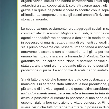
organizzazioni sociali che hanno caratterizzato i suoi rappo
autarchici a stati cooperativi. È solo attraverso questi ul
grazie alla quale ha potuto vincere lo scontro con la sopr
all'inedia. La cooperazione tra gli esseri umani s'è rivelat
storia del mondo.
La cooperazione, ovviamente, crea aggregati sociali in cui
commerciale: lo scambio. Migliorare, quindi, la propria con
agenti per soddisfarne necessità e desideri in modo da sodd
in possesso di una ristretta gamma di elementi coi quali 
sia il primo problema che l'essere umano tenda a risolvere
attraverso lo scambio con altri esseri umani gli ha perme
umano ha iniziato a scalare la Piramide di Maslow. Ciò ha
garantita da una solida produzione, si sarebbe passati a 
stata garantita ogni giorno a quante più persone possibili
produzione di pizza. Le economie di scala hanno aiutato
Sta di fatto che ciò che hanno ricercato con costanza e pe
mansioni. Più sarebbe stata raffinata la loro produzione, p
più ampio di individui agenti, e più questi ultimi sarebber
individui agenti avrebbero iniziato a tessere la tela de
avuto la possibilità di entrare in possesso di una serie di 
esponenziale la loro condizione di vita e benessere. Fin q
vivere, visto che tutti potrebbero entrare in possesso di