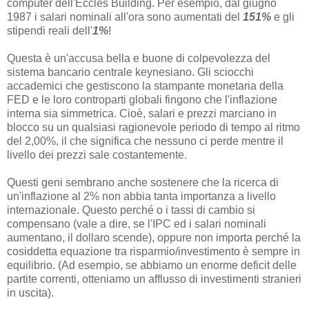
computer dell'Eccles Building. Per esempio, dal giugno
1987 i salari nominali all'ora sono aumentati del
151%
e gli
stipendi reali dell'
1%
!
Questa è un'accusa bella e buone di colpevolezza del
sistema bancario centrale keynesiano. Gli sciocchi
accademici che gestiscono la stampante monetaria della
FED e le loro controparti globali fingono che l'inflazione
interna sia simmetrica. Cioè, salari e prezzi marciano in
blocco su un qualsiasi ragionevole periodo di tempo al ritmo
del 2,00%, il che significa che nessuno ci perde mentre il
livello dei prezzi sale costantemente.
Questi geni sembrano anche sostenere che la ricerca di
un'inflazione al 2% non abbia tanta importanza a livello
internazionale. Questo perché o i tassi di cambio si
compensano (vale a dire, se l'IPC ed i salari nominali
aumentano, il dollaro scende), oppure non importa perché la
cosiddetta equazione tra risparmio/investimento è sempre in
equilibrio. (Ad esempio, se abbiamo un enorme deficit delle
partite correnti, otteniamo un afflusso di investimenti stranieri
in uscita).