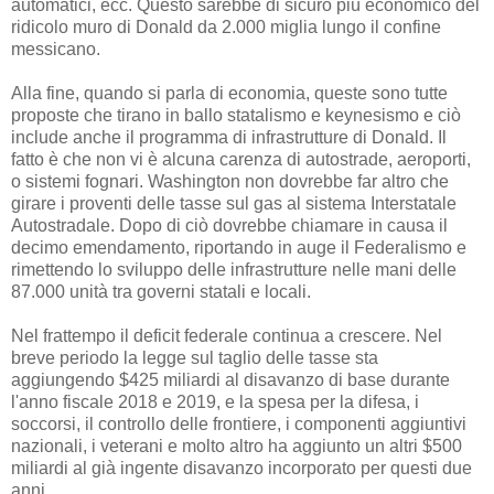
automatici, ecc. Questo sarebbe di sicuro più economico del
ridicolo muro di Donald da 2.000 miglia lungo il confine
messicano.
Alla fine, quando si parla di economia, queste sono tutte
proposte che tirano in ballo statalismo e keynesismo e ciò
include anche il programma di infrastrutture di Donald. Il
fatto è che non vi è alcuna carenza di autostrade, aeroporti,
o sistemi fognari. Washington non dovrebbe far altro che
girare i proventi delle tasse sul gas al sistema Interstatale
Autostradale. Dopo di ciò dovrebbe chiamare in causa il
decimo emendamento, riportando in auge il Federalismo e
rimettendo lo sviluppo delle infrastrutture nelle mani delle
87.000 unità tra governi statali e locali.
Nel frattempo il deficit federale continua a crescere. Nel
breve periodo la legge sul taglio delle tasse sta
aggiungendo $425 miliardi al disavanzo di base durante
l'anno fiscale 2018 e 2019, e la spesa per la difesa, i
soccorsi, il controllo delle frontiere, i componenti aggiuntivi
nazionali, i veterani e molto altro ha aggiunto un altri $500
miliardi al già ingente disavanzo incorporato per questi due
anni.