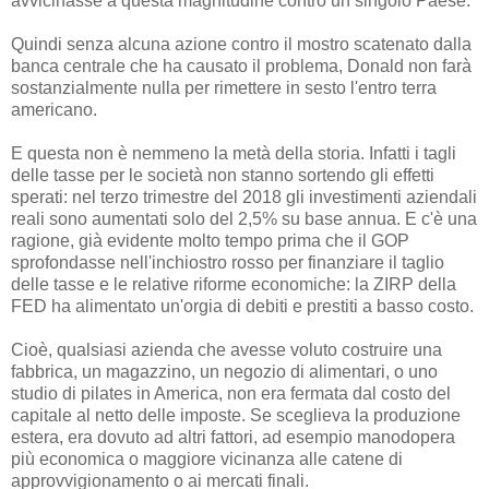
avvicinasse a questa magnitudine contro un singolo Paese.
Quindi senza alcuna azione contro il mostro scatenato dalla
banca centrale che ha causato il problema, Donald non farà
sostanzialmente nulla per rimettere in sesto l'entro terra
americano.
E questa non è nemmeno la metà della storia. Infatti i tagli
delle tasse per le società non stanno sortendo gli effetti
sperati: nel terzo trimestre del 2018 gli investimenti aziendali
reali sono aumentati solo del 2,5% su base annua. E c'è una
ragione, già evidente molto tempo prima che il GOP
sprofondasse nell'inchiostro rosso per finanziare il taglio
delle tasse e le relative riforme economiche: la ZIRP della
FED ha alimentato un'orgia di debiti e prestiti a basso costo.
Cioè, qualsiasi azienda che avesse voluto costruire una
fabbrica, un magazzino, un negozio di alimentari, o uno
studio di pilates in America, non era fermata dal costo del
capitale al netto delle imposte. Se sceglieva la produzione
estera, era dovuto ad altri fattori, ad esempio manodopera
più economica o maggiore vicinanza alle catene di
approvvigionamento o ai mercati finali.