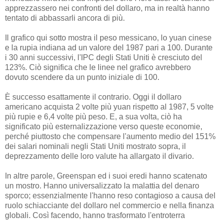
apprezzassero nei confronti del dollaro, ma in realtà hanno
tentato di abbassarli ancora di più.
Il grafico qui sotto mostra il peso messicano, lo yuan cinese
e la rupia indiana ad un valore del 1987 pari a 100. Durante
i 30 anni successivi, l'IPC degli Stati Uniti è cresciuto del
123%. Ciò significa che le linee nel grafico avrebbero
dovuto scendere da un punto iniziale di 100.
È successo esattamente il contrario. Oggi il dollaro
americano acquista 2 volte più yuan rispetto al 1987, 5 volte
più rupie e 6,4 volte più peso. E, a sua volta, ciò ha
significato più esternalizzazione verso queste economie,
perché piuttosto che compensare l'aumento medio del 151%
dei salari nominali negli Stati Uniti mostrato sopra, il
deprezzamento delle loro valute ha allargato il divario.
In altre parole, Greenspan ed i suoi eredi hanno scatenato
un mostro. Hanno universalizzato la malattia del denaro
sporco; essenzialmente l'hanno reso contagioso a causa del
ruolo schiacciante del dollaro nel commercio e nella finanza
globali. Così facendo, hanno trasformato l'entroterra