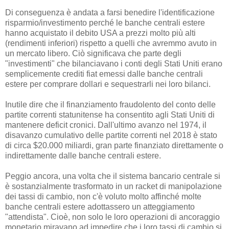
Di conseguenza è andata a farsi benedire l'identificazione
risparmio/investimento perché le banche centrali estere
hanno acquistato il debito USA a prezzi molto più alti
(rendimenti inferiori) rispetto a quelli che avremmo avuto in
un mercato libero. Ciò significava che parte degli
"investimenti" che bilanciavano i conti degli Stati Uniti erano
semplicemente crediti fiat emessi dalle banche centrali
estere per comprare dollari e sequestrarli nei loro bilanci.
Inutile dire che il finanziamento fraudolento del conto delle
partite correnti statunitense ha consentito agli Stati Uniti di
mantenere deficit cronici. Dall'ultimo avanzo nel 1974, il
disavanzo cumulativo delle partite correnti nel 2018 è stato
di circa $20.000 miliardi, gran parte finanziato direttamente o
indirettamente dalle banche centrali estere.
Peggio ancora, una volta che il sistema bancario centrale si
è sostanzialmente trasformato in un racket di manipolazione
dei tassi di cambio, non c'è voluto molto affinché molte
banche centrali estere adottassero un atteggiamento
"attendista". Cioè, non solo le loro operazioni di ancoraggio
monetario miravano ad impedire che i loro tassi di cambio si