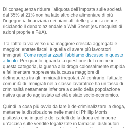
Di conseguenza ridurre l'aliquota dell'imposta sulle società
dal 35% al ​​21% non ha fatto altro che alimentare di più
l'ingegneria finanziaria nei piani alti delle grandi aziende,
riciclando il denaro aziendale a Wall Street (es. riacquisti di
azioni proprie e F&A).
Tra l'altro la via verso una maggiore crescita aggregata e
maggiori entrate fiscali è quella di avere più lavoratori
immigrati.
Come regolarizzarli l'abbiamo discusso in questo
articolo
. Per quanto riguarda la questione del crimine in
questa categoria, la guerra alla droga colossalmente stupida
e fallimentare rappresenta la causa maggiore di
delinquenza tra gli immigrati irregolari. Al contrario, l'attuale
comunità di immigrati nella classe lavoratrice ha un tasso di
criminalità nettamente inferiore a quello della popolazione
nativa quando aggiustato ad età e stato socio-economico.
Quindi la cosa più ovvia da fare è de-criminalizzare la droga,
metterne la distribuzione nelle mani di Phillip Morris
piuttosto che in quelle dei cartelli della droga ed imporre
un'accisa sulle vendite legalizzate in farmacie, distributori