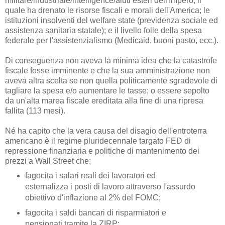
militare/industriale/intelligence/aiuti esteri dell'Impero, il
quale ha drenato le risorse fiscali e morali dell'America; le
istituzioni insolventi del welfare state (previdenza sociale ed
assistenza sanitaria statale); e il livello folle della spesa
federale per l'assistenzialismo (Medicaid, buoni pasto, ecc.).
Di conseguenza non aveva la minima idea che la catastrofe
fiscale fosse imminente e che la sua amministrazione non
aveva altra scelta se non quella politicamente sgradevole di
tagliare la spesa e/o aumentare le tasse; o essere sepolto
da un'alta marea fiscale ereditata alla fine di una ripresa
fallita (113 mesi).
Né ha capito che la vera causa del disagio dell'entroterra
americano è il regime pluridecennale targato FED di
repressione finanziaria e politiche di mantenimento dei
prezzi a Wall Street che:
fagocita i salari reali dei lavoratori ed
esternalizza i posti di lavoro attraverso l'assurdo
obiettivo d'inflazione al 2% del FOMC;
fagocita i saldi bancari di risparmiatori e
pensionati tramite la ZIRP;