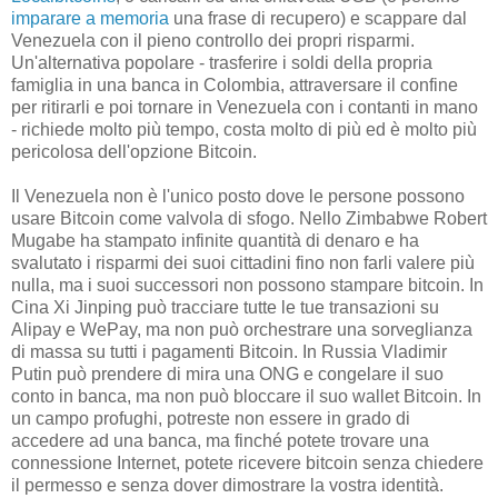
imparare a memoria
una frase di recupero) e scappare dal
Venezuela con il pieno controllo dei propri risparmi.
Un'alternativa popolare - trasferire i soldi della propria
famiglia in una banca in Colombia, attraversare il confine
per ritirarli e poi tornare in Venezuela con i contanti in mano
- richiede molto più tempo, costa molto di più ed è molto più
pericolosa dell'opzione Bitcoin.
Il Venezuela non è l'unico posto dove le persone possono
usare Bitcoin come valvola di sfogo. Nello Zimbabwe Robert
Mugabe ha stampato infinite quantità di denaro e ha
svalutato i risparmi dei suoi cittadini fino non farli valere più
nulla, ma i suoi successori non possono stampare bitcoin. In
Cina Xi Jinping può tracciare tutte le tue transazioni su
Alipay e WePay, ma non può orchestrare una sorveglianza
di massa su tutti i pagamenti Bitcoin. In Russia Vladimir
Putin può prendere di mira una ONG e congelare il suo
conto in banca, ma non può bloccare il suo wallet Bitcoin. In
un campo profughi, potreste non essere in grado di
accedere ad una banca, ma finché potete trovare una
connessione Internet, potete ricevere bitcoin senza chiedere
il permesso e senza dover dimostrare la vostra identità.