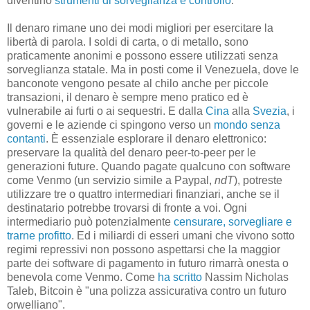
diventino
strumenti di sorveglianza e controllo
.
Il denaro rimane uno dei modi migliori per esercitare la
libertà di parola. I soldi di carta, o di metallo, sono
praticamente anonimi e possono essere utilizzati senza
sorveglianza statale. Ma in posti come il Venezuela, dove le
banconote vengono pesate al chilo anche per piccole
transazioni, il denaro è sempre meno pratico ed è
vulnerabile ai furti o ai sequestri. E dalla
Cina
alla
Svezia
, i
governi e le aziende ci spingono verso un
mondo senza
contanti
. È essenziale esplorare il denaro elettronico:
preservare la qualità del denaro peer-to-peer per le
generazioni future. Quando pagate qualcuno con software
come Venmo (un servizio simile a Paypal,
ndT
), potreste
utilizzare tre o quattro intermediari finanziari, anche se il
destinatario potrebbe trovarsi di fronte a voi. Ogni
intermediario può potenzialmente
censurare, sorvegliare e
trarne profitto
. Ed i miliardi di esseri umani che vivono sotto
regimi repressivi non possono aspettarsi che la maggior
parte dei software di pagamento in futuro rimarrà onesta o
benevola come Venmo. Come
ha scritto
Nassim Nicholas
Taleb, Bitcoin è "una polizza assicurativa contro un futuro
orwelliano".