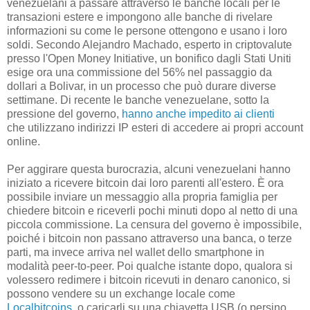
venezuelani a passare attraverso le banche locali per le
transazioni estere e impongono alle banche di rivelare
informazioni su come le persone ottengono e usano i loro
soldi. Secondo Alejandro Machado, esperto in criptovalute
presso l'Open Money Initiative, un bonifico dagli Stati Uniti
esige ora una commissione del 56% nel passaggio da
dollari a Bolivar, in un processo che può durare diverse
settimane. Di recente le banche venezuelane, sotto la
pressione del governo,
hanno anche impedito ai clienti
che utilizzano indirizzi IP esteri di accedere ai propri account
online.
Per aggirare questa burocrazia, alcuni venezuelani hanno
iniziato a ricevere bitcoin dai loro parenti all'estero. È ora
possibile inviare un messaggio alla propria famiglia per
chiedere bitcoin e riceverli pochi minuti dopo al netto di una
piccola commissione. La censura del governo è impossibile,
poiché i bitcoin non passano attraverso una banca, o terze
parti, ma invece arriva nel wallet dello smartphone in
modalità peer-to-peer. Poi qualche istante dopo, qualora si
volessero redimere i bitcoin ricevuti in denaro canonico, si
possono vendere su un exchange locale come
Localbitcoins
, o caricarli su una chiavetta USB (o persino