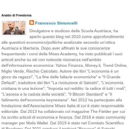
Araldo di Freedonia
Francesco Simoncelli
Divulgatore e studioso della Scuola Austriaca, ha
aperto questo blog nel 2010 come approfondimento
alle questioni economico/politiche analizzate secondo un'ottica
Austriaca e libertaria. Dopo aver affinato le sue conoscenze
frequentando i corsi della Mises Academy, ha visto pubblicati i suoi
articoli anche su siti con notevole risonanza nell'ambito
dell'informazione economica: Yahoo Finanza, Money.it, Trend Online,
Miglio Verde, Rischio Calcolato. Autore dei libri "L'economia è un
gioco da ragazzi", "La fine delle fallacie economiche" e "Il Grande
Default"; traduttore dei libri "La rivoluzione di Satoshi", "L'economia
cristiana in una lezione", "Imposta sul reddito: la radice di tutti i mali",
"L'ascesa e la caduta della società", "Il Bitcoin Standard" e "Il
fallimento dell'economia keynesiana". Nel 2012 ha partecipato alla
fondazione dell'Associazione Mises Italia di cui è stato responsabile
editoriale. Dal 2013 ha collaborato col magazine The Fielder per cui
ha scritto articoli di economia e finanza. Dal 2018 è stato community
manager per Melis Wallet. Dal 2019 è stato nel Comitato Scientifico
di Bcademy. Dal 2021 conduce il podcast "Bcaucus" di Satoshi