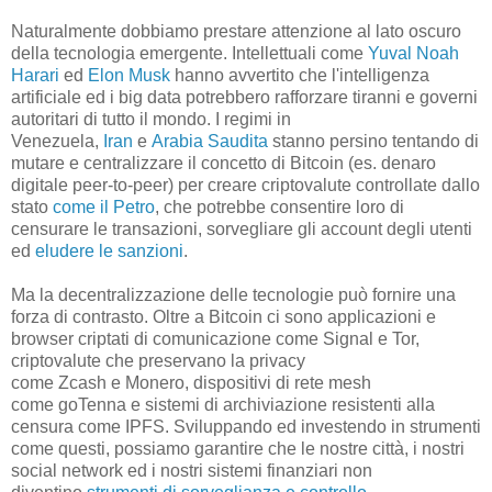
Naturalmente dobbiamo prestare attenzione al lato oscuro
della tecnologia emergente. Intellettuali come
Yuval Noah
Harari
ed
Elon Musk
hanno avvertito che l'intelligenza
artificiale ed i big data potrebbero rafforzare tiranni e governi
autoritari di tutto il mondo. I regimi in
Venezuela,
Iran
e
Arabia Saudita
stanno persino tentando di
mutare e centralizzare il concetto di Bitcoin (es. denaro
digitale peer-to-peer) per creare criptovalute controllate dallo
stato
come il Petro
, che potrebbe consentire loro di
censurare le transazioni, sorvegliare gli account degli utenti
ed
eludere le sanzioni
.
Ma la decentralizzazione delle tecnologie può fornire una
forza di contrasto. Oltre a Bitcoin ci sono applicazioni e
browser criptati di comunicazione come Signal e Tor,
criptovalute che preservano la privacy
come Zcash e Monero, dispositivi di rete mesh
come goTenna e sistemi di archiviazione resistenti alla
censura come IPFS. Sviluppando ed investendo in strumenti
come questi, possiamo garantire che le nostre città, i nostri
social network ed i nostri sistemi finanziari non