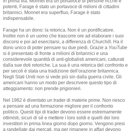
in prima fila. Monnet era un portavoce di persone ricche e
potenti, Farage è stato un portavoce di milioni di cittadini
britannici. Monnet era superfluo, Farage è stato
indispensabile.
Farage ha un dono: la retorica. Non è un pontificatore.
Inoltre non è un uomo che trascorre ore ad elaborare i suoi
discorsi e poi ad esercitarsi, a differenza di Churchill. Ha il
dono unico di poter pensare su due piedi. Grazie a
YouTube
si è presentato di fronte a milioni di britannici e una
considerevole quantità di anti-globalisti americani, catturati
dalla sue doti retoriche. La sua è una retorica del confronto e
per secoli è stata una tradizione dell'orazione britannica.
Negli Stati Uniti non si vede più sin dalla guerra civile. Gli
americani hanno un modo per descrivere questo tipo di
atteggiamento: non prende prigionieri.
Nel 1982 è diventato un trader di materie prime. Non riesco
a pensare ad una formazione migliore per il confronto
politico. Questi tipi di trader devono essere estremamente
ottimisti, sicuri di sé e mettere i loro soldi e quelli dei loro
investitori in prima linea giorno dopo giorno. Vengono presi
a randellate dai mercati, ma per rimanere in affari devono