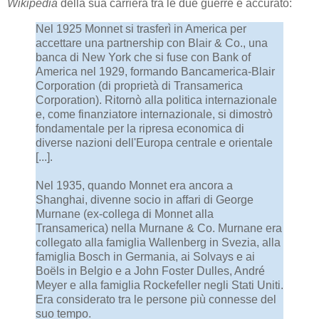
Wikipedia
della sua carriera tra le due guerre è accurato:
Nel 1925 Monnet si trasferì in America per
accettare una partnership con Blair & Co., una
banca di New York che si fuse con Bank of
America nel 1929, formando Bancamerica-Blair
Corporation (di proprietà di Transamerica
Corporation). Ritornò alla politica internazionale
e, come finanziatore internazionale, si dimostrò
fondamentale per la ripresa economica di
diverse nazioni dell'Europa centrale e orientale
[...].
Nel 1935, quando Monnet era ancora a
Shanghai, divenne socio in affari di George
Murnane (ex-collega di Monnet alla
Transamerica) nella Murnane & Co. Murnane era
collegato alla famiglia Wallenberg in Svezia, alla
famiglia Bosch in Germania, ai Solvays e ai
Boëls in Belgio e a John Foster Dulles, André
Meyer e alla famiglia Rockefeller negli Stati Uniti.
Era considerato tra le persone più connesse del
suo tempo.