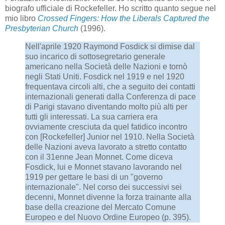
biografo ufficiale di Rockefeller. Ho scritto quanto segue nel
mio libro
Crossed Fingers: How the Liberals Captured the
Presbyterian Church
(1996).
Nell'aprile 1920 Raymond Fosdick si dimise dal
suo incarico di sottosegretario generale
americano nella Società delle Nazioni e tornò
negli Stati Uniti. Fosdick nel 1919 e nel 1920
frequentava circoli alti, che a seguito dei contatti
internazionali generati dalla Conferenza di pace
di Parigi stavano diventando molto più alti per
tutti gli interessati. La sua carriera era
ovviamente cresciuta da quel fatidico incontro
con [Rockefeller] Junior nel 1910. Nella Società
delle Nazioni aveva lavorato a stretto contatto
con il 31enne Jean Monnet. Come diceva
Fosdick, lui e Monnet stavano lavorando nel
1919 per gettare le basi di un "governo
internazionale". Nel corso dei successivi sei
decenni, Monnet divenne la forza trainante alla
base della creazione del Mercato Comune
Europeo e del Nuovo Ordine Europeo (p. 395).