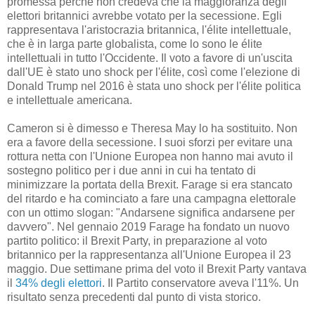
promessa perché non credeva che la maggioranza degli
elettori britannici avrebbe votato per la secessione. Egli
rappresentava l'aristocrazia britannica, l'élite intellettuale,
che è in larga parte globalista, come lo sono le élite
intellettuali in tutto l'Occidente. Il voto a favore di un'uscita
dall'UE è stato uno shock per l'élite, così come l'elezione di
Donald Trump nel 2016 è stata uno shock per l'élite politica
e intellettuale americana.
Cameron si è dimesso e Theresa May lo ha sostituito. Non
era a favore della secessione. I suoi sforzi per evitare una
rottura netta con l'Unione Europea non hanno mai avuto il
sostegno politico per i due anni in cui ha tentato di
minimizzare la portata della Brexit. Farage si era stancato
del ritardo e ha cominciato a fare una campagna elettorale
con un ottimo slogan: "Andarsene significa andarsene per
davvero". Nel gennaio 2019 Farage ha fondato un nuovo
partito politico: il Brexit Party, in preparazione al voto
britannico per la rappresentanza all'Unione Europea il 23
maggio. Due settimane prima del voto il Brexit Party vantava
il
34% degli elettori
. Il Partito conservatore aveva l'11%. Un
risultato senza precedenti dal punto di vista storico.