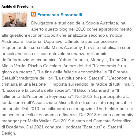
Araldo di Freedonia
Francesco Simoncelli
Divulgatore e studioso della Scuola Austriaca, ha
aperto questo blog nel 2010 come approfondimento
alle questioni economico/politiche analizzate secondo un'ottica
Austriaca e libertaria. Dopo aver affinato le sue conoscenze
frequentando i corsi della Mises Academy, ha visto pubblicati i suoi
articoli anche su siti con notevole risonanza nell'ambito
dell'informazione economica: Yahoo Finanza, Money.it, Trend Online,
Miglio Verde, Rischio Calcolato. Autore dei libri "L'economia è un
gioco da ragazzi", "La fine delle fallacie economiche" e "Il Grande
Default"; traduttore dei libri "La rivoluzione di Satoshi", "L'economia
cristiana in una lezione", "Imposta sul reddito: la radice di tutti i mali",
"L'ascesa e la caduta della società", "Il Bitcoin Standard" e "Il
fallimento dell'economia keynesiana". Nel 2012 ha partecipato alla
fondazione dell'Associazione Mises Italia di cui è stato responsabile
editoriale. Dal 2013 ha collaborato col magazine The Fielder per cui
ha scritto articoli di economia e finanza. Dal 2018 è stato community
manager per Melis Wallet. Dal 2019 è stato nel Comitato Scientifico
di Bcademy. Dal 2021 conduce il podcast "Bcaucus" di Satoshi
Design.