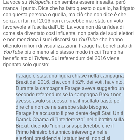
La voce su
Wikipedia
non sembra essere inesatta, però
manca il punto. Dice che ha fatto questo o quello, ha litigato
con questa persona o quella, ma ciò che non dice è che,
senza di lui, nel 2016 non ci sarebbe mai stato un voto
favorevole all'uscita dall'UE. La voce non dà un'idea di
come sia diventato così influente, non parla dei suoi elettori
e non menziona i suoi discorsi su
YouTube
che hanno
ottenuto milioni di visualizzazioni. Farage ha beneficiato di
YouTube
più o meno allo stesso modo in cui Trump ha
beneficiato di
Twitter
. Sul referendum del 2016 viene
riportato solo questo:
Farage è stata una figura chiave nella campagna
Brexit del 2016, che, con il 52% dei voti, ha vinto.
Durante la campagna Farage aveva suggerito un
secondo referendum se la campagna Brexit non
avesse avuto successo, ma il risultato bastò per
dire che non ce ne sarebbe stato bisogno.
Farage ha accusato il presidente degli Stati Uniti
Barack Obama di "interferenza" nel dibattito sulla
Brexit, dicendo "non ci si aspetterebbe che il
Primo Ministro britannico intervenga nelle
elezioni presidenziali statunitensi, non ci si