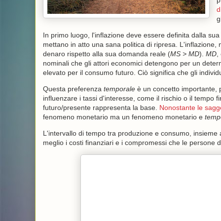
p
d
g
In primo luogo, l'inflazione deve essere definita dalla su
mettano in atto una sana politica di ripresa. L'inflazione,
denaro rispetto alla sua domanda reale (
MS > MD
).
MD
,
nominali che gli attori economici detengono per un determ
elevato per il consumo futuro. Ciò significa che gli indivi
Questa preferenza
temporale
è un concetto importante, po
influenzare i tassi d'interesse, come il rischio o il temp
futuro/presente rappresenta la base.
Nonostante le sagge
fenomeno monetario ma un fenomeno monetario e
temp
L'intervallo di tempo tra produzione e consumo, insieme 
meglio i costi finanziari e i compromessi che le persone 