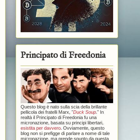
Principato di Freedonia
Questo blog è nato sulla scia della brillante
pellicola dei fratelli Marx, "
Duck Soup
." In
realtà il Principato di Freedonia fu una
micronazione, basata su principi libertari,
esistita per davvero
. Ovviamente, questo
blog non si prefigge di parlare a nome di tale
micronazione, ma prende spunto da questa