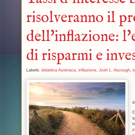
risolveranno il p
dell'inflazione: 
di risparmi e inve
Labels:
didattica Austriaca
,
inflazione
,
Josh L. Ascough
,
t
d
C
q
t
p