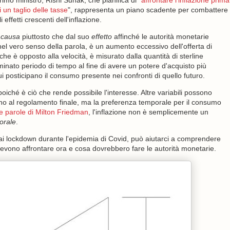
rimo ministro, Rishi Sunak, che pianifica di "
affrontare l'inflazione prima
i un taglio delle tasse
", rappresenta un piano scadente per combattere
li effetti crescenti dell'inflazione.
a
causa
piuttosto che dal suo
effetto
affinché le autorità monetarie
 nel vero senso della parola, è un aumento eccessivo dell'offerta di
 che è opposto alla velocità, è misurato dalla quantità di sterline
inato periodo di tempo al fine di avere un potere d'acquisto più
dui posticipano il consumo presente nei confronti di quello futuro.
iché è ciò che rende possibile l'interesse. Altre variabili possono
o fino al regolamento finale, ma la preferenza temporale per il consumo
 parole di Milton Friedman
, l'inflazione non è semplicemente un
orale
.
ai lockdown durante l'epidemia di Covid, può aiutarci a comprendere
devono affrontare ora e cosa dovrebbero fare le autorità monetarie.