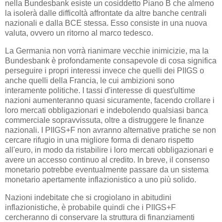
nella Bundesbank esiste un cosiddetto Piano B che almeno
la isolerà dalle difficoltà affrontate da altre banche centrali
nazionali e dalla BCE stessa. Esso consiste in una nuova
valuta, ovvero un ritorno al marco tedesco.
La Germania non vorrà rianimare vecchie inimicizie, ma la
Bundesbank è profondamente consapevole di cosa significa
perseguire i propri interessi invece che quelli dei PIIGS o
anche quelli della Francia, le cui ambizioni sono
interamente politiche. I tassi d'interesse di quest'ultime
nazioni aumenteranno quasi sicuramente, facendo crollare i
loro mercati obbligazionari e indebolendo qualsiasi banca
commerciale sopravvissuta, oltre a distruggere le finanze
nazionali. I PIIGS+F non avranno alternative pratiche se non
cercare rifugio in una migliore forma di denaro rispetto
all'euro, in modo da ristabilire i loro mercati obbligazionari e
avere un accesso continuo al credito. In breve, il consenso
monetario potrebbe eventualmente passare da un sistema
monetario apertamente inflazionistico a uno più solido.
Nazioni indebitate che si crogiolano in abitudini
inflazionistiche, è probabile quindi che i PIIGS+F
cercheranno di conservare la struttura di finanziamenti