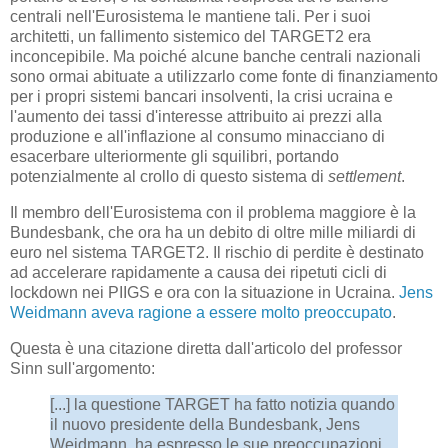
centrali nell'Eurosistema le mantiene tali. Per i suoi
architetti, un fallimento sistemico del TARGET2 era
inconcepibile. Ma poiché alcune banche centrali nazionali
sono ormai abituate a utilizzarlo come fonte di finanziamento
per i propri sistemi bancari insolventi, la crisi ucraina e
l'aumento dei tassi d'interesse attribuito ai prezzi alla
produzione e all'inflazione al consumo minacciano di
esacerbare ulteriormente gli squilibri, portando
potenzialmente al crollo di questo sistema di
settlement
.
Il membro dell'Eurosistema con il problema maggiore è la
Bundesbank, che ora ha un debito di oltre mille miliardi di
euro nel sistema TARGET2. Il rischio di perdite è destinato
ad accelerare rapidamente a causa dei ripetuti cicli di
lockdown nei PIIGS e ora con la situazione in Ucraina.
Jens
Weidmann aveva ragione a essere molto preoccupato
.
Questa è una citazione diretta dall'articolo del professor
Sinn sull'argomento:
[...] la questione TARGET ha fatto notizia quando
il nuovo presidente della Bundesbank, Jens
Weidmann, ha espresso le sue preoccupazioni