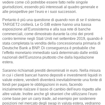
vedere come ciò potrebbe essere fatto nelle singole
giurisdizioni, essendo più interessati al quadro generale e
alle prospettive per l'euro e i suoi successori.
Pertanto è più una questione di
quando
non di
se
il sistema
TARGET2 crollerà. Le G-SIB estere hanno una bassa
esposizione all'Eurosistema e alla sua rete di banche
commerciali, come dimostrato durante la crisi dei pronti
contro termine negli Stati Uniti nel settembre 2019, quando è
stata completata la vendita della concessionaria primaria di
Deutsche Bank a BNP. Di conseguenza è probabile che
l'effetto monetario immediato sarà determinato dalle entità
nazionali dell'Eurozona piuttosto che dalla liquidazione
estera.
Saranno richiamati prestiti denominati in euro. Nella misura
in cui i clienti bancari hanno depositi e investimenti liquidi in
valute estere, venderli diventerà inevitabilmente una fonte di
fondi per pagare le obbligazioni in euro, facendo
inizialmente rialzare il tasso di cambio dell'euro rispetto alle
altre valute. Inoltre anche gli stranieri che utilizzano l'euro
come base per un
carry trade
, ad esempio per sostenere
posizioni nel mercato degli swap in valuta estera, vedranno