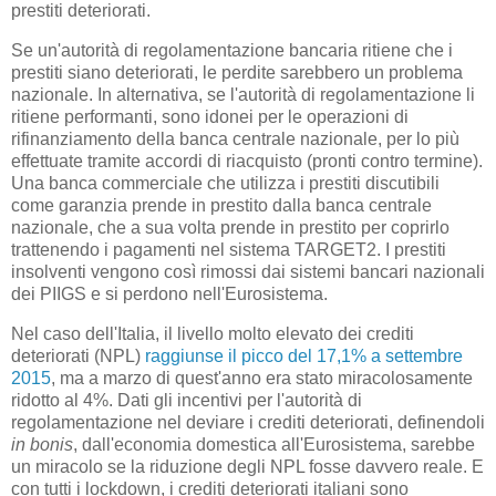
prestiti deteriorati.
Se un'autorità di regolamentazione bancaria ritiene che i
prestiti siano deteriorati, le perdite sarebbero un problema
nazionale. In alternativa, se l'autorità di regolamentazione li
ritiene performanti, sono idonei per le operazioni di
rifinanziamento della banca centrale nazionale, per lo più
effettuate tramite accordi di riacquisto (pronti contro termine).
Una banca commerciale che utilizza i prestiti discutibili
come garanzia prende in prestito dalla banca centrale
nazionale, che a sua volta prende in prestito per coprirlo
trattenendo i pagamenti nel sistema TARGET2. I prestiti
insolventi vengono così rimossi dai sistemi bancari nazionali
dei PIIGS e si perdono nell'Eurosistema.
Nel caso dell'Italia, il livello molto elevato dei crediti
deteriorati (NPL)
raggiunse il picco del 17,1% a settembre
2015
, ma a marzo di quest'anno era stato miracolosamente
ridotto al 4%. Dati gli incentivi per l'autorità di
regolamentazione nel deviare i crediti deteriorati, definendoli
in bonis
, dall'economia domestica all'Eurosistema, sarebbe
un miracolo se la riduzione degli NPL fosse davvero reale. E
con tutti i lockdown, i crediti deteriorati italiani sono