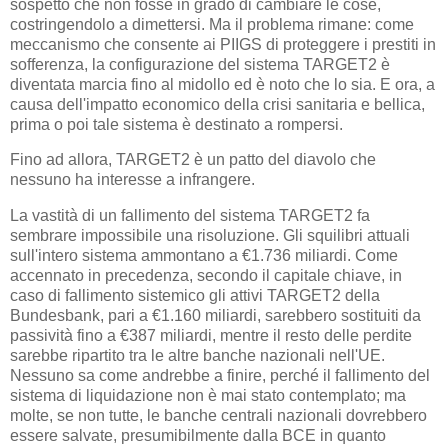
sospetto che non fosse in grado di cambiare le cose,
costringendolo a dimettersi. Ma il problema rimane: come
meccanismo che consente ai PIIGS di proteggere i prestiti in
sofferenza, la configurazione del sistema TARGET2 è
diventata marcia fino al midollo ed è noto che lo sia. E ora, a
causa dell'impatto economico della crisi sanitaria e bellica,
prima o poi tale sistema è destinato a rompersi.
Fino ad allora, TARGET2 è un patto del diavolo che
nessuno ha interesse a infrangere.
La vastità di un fallimento del sistema TARGET2 fa
sembrare impossibile una risoluzione. Gli squilibri attuali
sull'intero sistema ammontano a €1.736 miliardi. Come
accennato in precedenza, secondo il capitale chiave, in
caso di fallimento sistemico gli attivi TARGET2 della
Bundesbank, pari a €1.160 miliardi, sarebbero sostituiti da
passività fino a €387 miliardi, mentre il resto delle perdite
sarebbe ripartito tra le altre banche nazionali nell'UE.
Nessuno sa come andrebbe a finire, perché il fallimento del
sistema di liquidazione non è mai stato contemplato; ma
molte, se non tutte, le banche centrali nazionali dovrebbero
essere salvate, presumibilmente dalla BCE in quanto