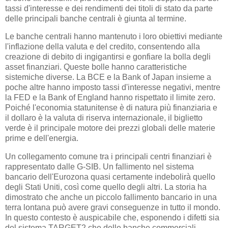
tassi d'interesse e dei rendimenti dei titoli di stato da parte
delle principali banche centrali è giunta al termine.
Le banche centrali hanno mantenuto i loro obiettivi mediante
l'inflazione della valuta e del credito, consentendo alla
creazione di debito di ingigantirsi e gonfiare la bolla degli
asset finanziari. Queste bolle hanno caratteristiche
sistemiche diverse. La BCE e la Bank of Japan insieme a
poche altre hanno imposto tassi d'interesse negativi, mentre
la FED e la Bank of England hanno rispettato il limite zero.
Poiché l'economia statunitense è di natura più finanziaria e
il dollaro è la valuta di riserva internazionale, il biglietto
verde è il principale motore dei prezzi globali delle materie
prime e dell'energia.
Un collegamento comune tra i principali centri finanziari è
rappresentato dalle G-SIB. Un fallimento nel sistema
bancario dell'Eurozona quasi certamente indebolirà quello
degli Stati Uniti, così come quello degli altri. La storia ha
dimostrato che anche un piccolo fallimento bancario in una
terra lontana può avere gravi conseguenze in tutto il mondo.
In questo contesto è auspicabile che, esponendo i difetti sia
del sistema TARGET2 che delle banche commerciali