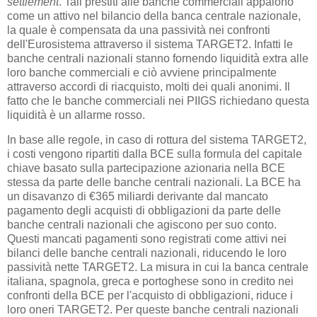
settlement
. Tali prestiti alle banche commerciali appaiono
come un attivo nel bilancio della banca centrale nazionale,
la quale è compensata da una passività nei confronti
dell'Eurosistema attraverso il sistema TARGET2. Infatti le
banche centrali nazionali stanno fornendo liquidità extra alle
loro banche commerciali e ciò avviene principalmente
attraverso accordi di riacquisto, molti dei quali anonimi. Il
fatto che le banche commerciali nei PIIGS richiedano questa
liquidità è un allarme rosso.
In base alle regole, in caso di rottura del sistema TARGET2,
i costi vengono ripartiti dalla BCE sulla formula del capitale
chiave basato sulla partecipazione azionaria nella BCE
stessa da parte delle banche centrali nazionali. La BCE ha
un disavanzo di €365 miliardi derivante dal mancato
pagamento degli acquisti di obbligazioni da parte delle
banche centrali nazionali che agiscono per suo conto.
Questi mancati pagamenti sono registrati come attivi nei
bilanci delle banche centrali nazionali, riducendo le loro
passività nette TARGET2. La misura in cui la banca centrale
italiana, spagnola, greca e portoghese sono in credito nei
confronti della BCE per l'acquisto di obbligazioni, riduce i
loro oneri TARGET2. Per queste banche centrali nazionali