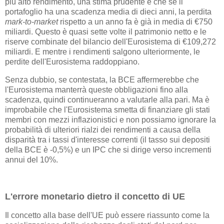
più alto rendimento, una stima prudente è che se il
portafoglio ha una scadenza media di dieci anni, la perdita
mark-to-market
rispetto a un anno fa è già in media di €750
miliardi. Questo è quasi sette volte il patrimonio netto e le
riserve combinate del bilancio dell'Eurosistema di €109,272
miliardi. E mentre i rendimenti salgono ulteriormente, le
perdite dell'Eurosistema raddoppiano.
Senza dubbio, se contestata, la BCE affermerebbe che
l'Eurosistema manterrà queste obbligazioni fino alla
scadenza, quindi continueranno a valutarle alla pari. Ma è
improbabile che l'Eurosistema smetta di finanziare gli stati
membri con mezzi inflazionistici e non possiamo ignorare la
probabilità di ulteriori rialzi dei rendimenti a causa della
disparità tra i tassi d'interesse correnti (il tasso sui depositi
della BCE è -0,5%) e un IPC che si dirige verso incrementi
annui del 10%.
L'errore monetario dietro il concetto di UE
Il concetto alla base dell'UE può essere riassunto come la