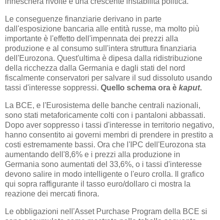
innescherà rivolte e una crescente instabilità politica.
Le conseguenze finanziarie derivano in parte
dall'esposizione bancaria alle entità russe, ma molto più
importante è l'effetto dell'impennata dei prezzi alla
produzione e al consumo sull'intera struttura finanziaria
dell'Eurozona. Quest'ultima è dipesa dalla ridistribuzione
della ricchezza dalla Germania e dagli stati del nord
fiscalmente conservatori per salvare il sud dissoluto usando
tassi d'interesse soppressi.
Quello schema ora è
kaput
.
La BCE, e l'Eurosistema delle banche centrali nazionali,
sono stati metaforicamente colti con i pantaloni abbassati.
Dopo aver soppresso i tassi d'interesse in territorio negativo,
hanno consentito ai governi membri di prendere in prestito a
costi estremamente bassi. Ora che l'IPC dell'Eurozona sta
aumentando dell'8,6% e i prezzi alla produzione in
Germania sono aumentati del 33,6%, o i tassi d'interesse
devono salire in modo intelligente o l'euro crolla. Il grafico
qui sopra raffigurante il tasso euro/dollaro ci mostra la
reazione dei mercati finora.
Le obbligazioni nell'Asset Purchase Program della BCE si