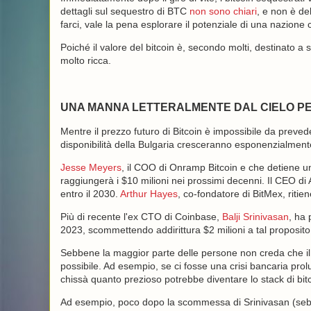
dettagli sul sequestro di BTC
non sono chiari
, e non è de
farci, vale la pena esplorare il potenziale di una nazione
Poiché il valore del bitcoin è, secondo molti, destinato a 
molto ricca.
UNA MANNA LETTERALMENTE DAL CIELO PE
Mentre il prezzo futuro di Bitcoin è impossibile da preved
disponibilità della Bulgaria cresceranno esponenzialmente
Jesse Meyers
, il COO di Onramp Bitcoin e che detiene u
raggiungerà i $10 milioni nei prossimi decenni. Il CEO di
entro il 2030.
Arthur Hayes
, co-fondatore di BitMex, ritie
Più di recente l'ex CTO di Coinbase,
Balji Srinivasan
, ha 
2023, scommettendo addirittura $2 milioni a tal proposito
Sebbene la maggior parte delle persone non creda che il p
possibile. Ad esempio, se ci fosse una crisi bancaria prol
chissà quanto prezioso potrebbe diventare lo stack di bitco
Ad esempio, poco dopo la scommessa di Srinivasan (sebbe