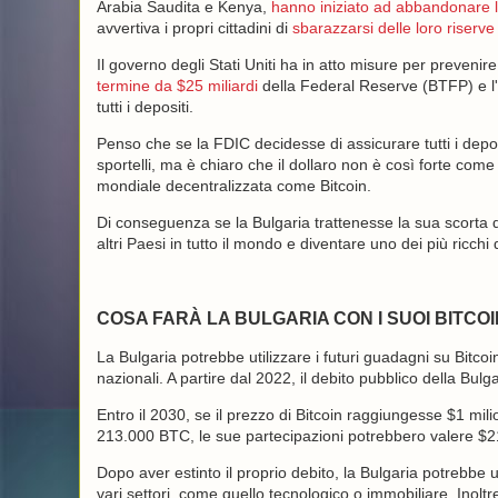
Arabia Saudita e Kenya,
hanno iniziato ad abbandonare l'
avvertiva i propri cittadini di
sbarazzarsi delle loro riserve 
Il governo degli Stati Uniti ha in atto misure per prevenire 
termine da $25 miliardi
della Federal Reserve (BTFP) e l'
tutti i depositi.
Penso che se la FDIC decidesse di assicurare tutti i depos
sportelli, ma è chiaro che il dollaro non è così forte come
mondiale decentralizzata come Bitcoin.
Di conseguenza se la Bulgaria trattenesse la sua scorta d
altri Paesi in tutto il mondo e diventare uno dei più ricch
COSA FARÀ LA BULGARIA CON I SUOI BITCOI
La Bulgaria potrebbe utilizzare i futuri guadagni su Bitco
nazionali. A partire dal 2022, il debito pubblico della Bulg
Entro il 2030, se il prezzo di Bitcoin raggiungesse $1 mil
213.000 BTC, le sue partecipazioni potrebbero valere $21
Dopo aver estinto il proprio debito, la Bulgaria potrebbe u
vari settori, come quello tecnologico o immobiliare. Inoltr