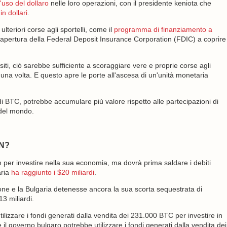
uso del dollaro
nelle loro operazioni, con il presidente keniota che
in dollari
.
ulteriori corse agli sportelli, come il
programma di finanziamento a
apertura della Federal Deposit Insurance Corporation (FDIC) a coprire
iti, ciò sarebbe sufficiente a scoraggiare vere e proprie corse agli
 una volta. E questo apre le porte all'ascesa di un'unità monetaria
i BTC, potrebbe accumulare più valore rispetto alle partecipazioni di
i del mondo.
N?
in per investire nella sua economia, ma dovrà prima saldare i debiti
aria
ha raggiunto i $20 miliardi
.
ione e la Bulgaria detenesse ancora la sua scorta sequestrata di
3 miliardi.
tilizzare i fondi generati dalla vendita dei 231.000 BTC per investire in
e il governo bulgaro potrebbe utilizzare i fondi generati dalla vendita dei