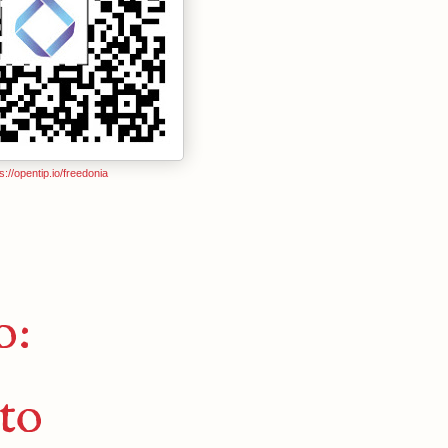
s://opentip.io/freedonia
o:
to