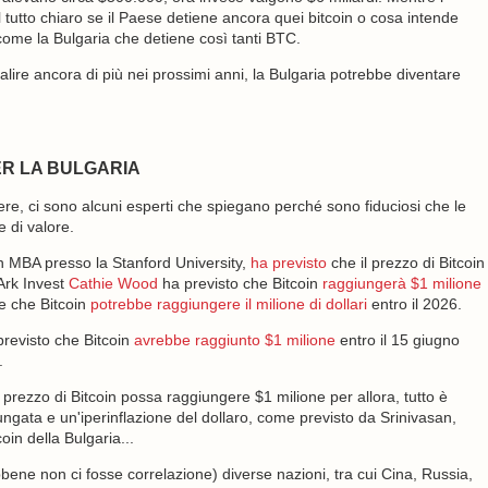
l tutto chiaro se il Paese detiene ancora quei bitcoin o cosa intende
 come la Bulgaria che detiene così tanti BTC.
salire ancora di più nei prossimi anni, la Bulgaria potrebbe diventare
R LA BULGARIA
ere, ci sono alcuni esperti che spiegano perché sono fiduciosi che le
 di valore.
n MBA presso la Stanford University,
ha previsto
che il prezzo di Bitcoin
 Ark Invest
Cathie Wood
ha previsto che Bitcoin
raggiungerà $1 milione
ne che Bitcoin
potrebbe raggiungere il milione di dollari
entro il 2026.
previsto che Bitcoin
avrebbe raggiunto $1 milione
entro il 15 giugno
.
rezzo di Bitcoin possa raggiungere $1 milione per allora, tutto è
ungata e un'iperinflazione del dollaro, come previsto da Srinivasan,
in della Bulgaria...
ne non ci fosse correlazione) diverse nazioni, tra cui Cina, Russia,