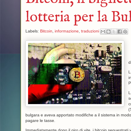
lotteria per la Bu
Labels:
Bitcoin
,
informazione
,
traduzioni
L
i
P
L
s
c
(
bulgara e aveva apportato modifiche a il sistema in modo
pagare le tasse.
Immediatamente dopo il giro di vite, i bitcoin sequestrati