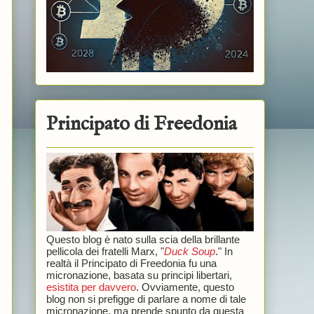
Principato di Freedonia
Questo blog è nato sulla scia della brillante
pellicola dei fratelli Marx, "
Duck Soup
." In
realtà il Principato di Freedonia fu una
micronazione, basata su principi libertari,
esistita per davvero
. Ovviamente, questo
blog non si prefigge di parlare a nome di tale
micronazione, ma prende spunto da questa