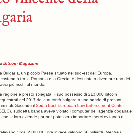
lgaria
da
Bitcoin Magazine
a Bulgaria, un piccolo Paese situato nel sud-est dell'Europa,
ncastonato tra la Romania e la Grecia, è destinato a diventare uno dei
aesi più ricchi al mondo.
a ragione è presto spiegata: il suo possesso di 213.000 bitcoin
equestrati nel 2017 dalle autorità bulgare a una banda di presunti
riminali. Secondo il
South East European Law Enforcement Center
SELC), suddetta banda aveva violato i computer dell'agenzia doganale
 che le loro aziende partner potessero importare merci evitando di
 valevano circa $500.000; ora invece valgono $6 miliardi. Mentre i