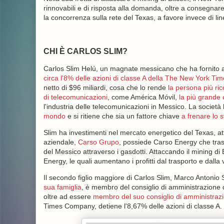
rinnovabili e di risposta alla domanda, oltre a consegnar
la concorrenza sulla rete del Texas, a favore invece di li
CHI È CARLOS SLIM?
Carlos Slim Helú, un magnate messicano che ha fornito al
circa l'8% delle azioni di classe A della The New York T
netto di $96 miliardi, cosa che lo rende
la persona più ric
di telecomunicazioni
, come América Móvil,
la più grande 
l'industria delle telecomunicazioni in Messico. La società
mondo
e si ritiene che sia un fattore chiave
a frenare lo 
Slim ha investimenti nel mercato energetico del Texas, a
aziendale,
Carso Grupo
, possiede Carso Energy che trasp
del Messico attraverso i gasdotti. Attaccando il mining di B
Energy, le quali aumentano i profitti dal trasporto e dalla
Il secondo figlio maggiore di Carlos Slim, Marco Antonio 
sua famiglia
, è membro del consiglio di amministrazione
oltre ad essere
membro del suo consiglio di amministraz
Times Company, detiene l'8,67% delle azioni di classe A.