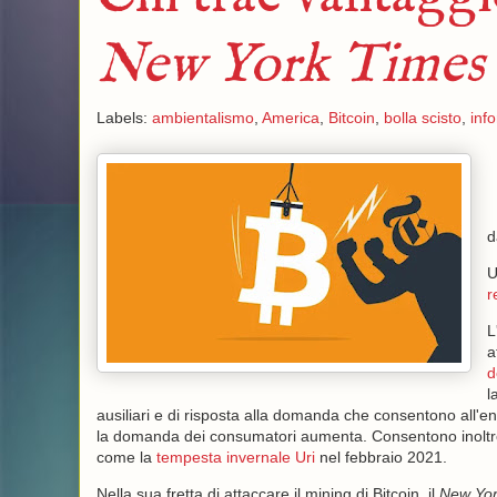
New York Times
Labels:
ambientalismo
,
America
,
Bitcoin
,
bolla scisto
,
inf
U
r
L
a
d
l
ausiliari e di risposta alla domanda che consentono all'e
la domanda dei consumatori aumenta. Consentono inoltre al
come la
tempesta invernale Uri
nel febbraio 2021.
Nella sua fretta di attaccare il mining di Bitcoin, il
New Yor