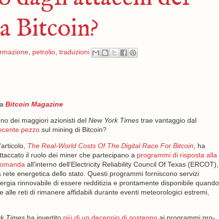
a Bitcoin?
ormazione
,
petrolio
,
traduzioni
da
Bitcoin Magazine
no dei maggiori azionisti del
New York Times
trae vantaggio dal
ecente pezzo
sul mining di Bitcoin?
'articolo,
The Real-World Costs Of The Digital Race For Bitcoin
, ha
ttaccato il ruolo dei miner che partecipano a
programmi di risposta alla
omanda
all'interno dell'Electricity Reliability Council Of Texas (ERCOT),
a rete energetica dello stato. Questi programmi forniscono servizi
nergia rinnovabile di essere redditizia e prontamente disponibile quando
le reti di rimanere affidabili durante eventi meteorologici estremi,
k Times
ha invertito
più di un decennio di sostegno
ai programmi pro-