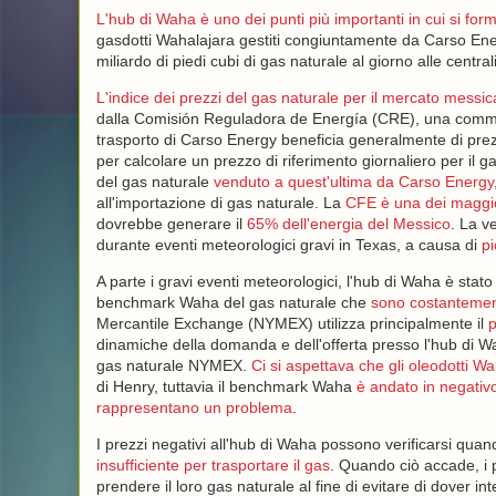
L'hub di Waha è uno dei punti più importanti in cui si form
gasdotti Wahalajara gestiti congiuntamente da Carso En
miliardo di piedi cubi di gas naturale al giorno alle centr
L'indice dei prezzi del gas naturale per il mercato messi
dalla Comisión Reguladora de Energía (CRE), una commiss
trasporto di Carso Energy beneficia generalmente di prez
per calcolare un prezzo di riferimento giornaliero per il g
del gas naturale
venduto a quest'ultima da Carso Energy
all'importazione di gas naturale. La
CFE è una dei maggior
dovrebbe generare il
65% dell'energia del Messico
. La v
durante eventi meteorologici gravi in ​​Texas, a causa di
pi
A parte i gravi eventi meteorologici, l'hub di Waha è stato 
benchmark Waha del gas naturale che
sono costantemente
Mercantile Exchange (NYMEX) utilizza principalmente il
p
dinamiche della domanda e dell'offerta presso l'hub di Wa
gas naturale NYMEX.
Ci si aspettava che gli oleodotti Wa
di Henry, tuttavia il benchmark Waha
è andato in negativo 
rappresentano un problema
.
I prezzi negativi all'hub di Waha possono verificarsi qua
insufficiente per trasportare il gas
. Quando ciò accade, i p
prendere il loro gas naturale al fine di evitare di dover