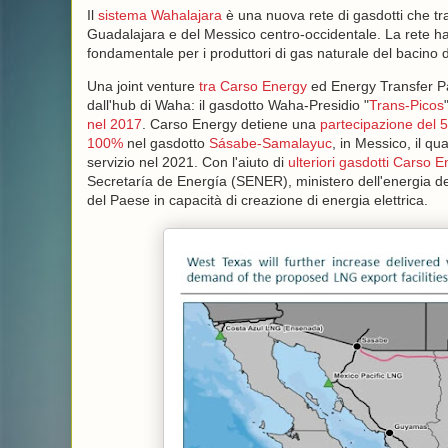
Il
sistema Wahalajara
è una nuova rete di gasdotti che tras
Guadalajara e del Messico centro-occidentale. La rete ha 
fondamentale per i produttori di gas naturale del bacino 
Una joint venture
tra Carso Energy
ed Energy Transfer P
dall'hub di Waha: il gasdotto Waha-Presidio "
Trans-Picos
nel 2017
. Carso Energy detiene una
partecipazione del 
100%
nel gasdotto
Sásabe-Samalayuc
, in Messico, il qu
servizio nel 2021. Con l'aiuto di
ulteriori gasdotti Carso 
Secretaría de Energía (SENER), ministero dell'energia d
del Paese in capacità di creazione di energia elettrica.