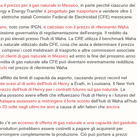
a il prezzo per il gas naturale in Messico
, in parte perché ciascuno dei
ergy e Energy Transfer
è progettato
per
trasportare
e vendere oltre 1
ali elettriche statali Comisión Federal de Electricidad (CFE) messicane.
cano
, noto come IPGN,
è calcolato con il prezzo di riferimento Waha
ione governativa di regolamentazione dell'energia. Il reddito da
zi più elevati presso l'hub di Waha. La CRE utilizza il benchmark Waha
as naturale utilizzato dalla CFE, cosa che aiuta a determinare il prezzo
, compresi i costi midstream di trasporto e altre commissioni associate
i clienti di gas naturale in Messico
ed entro la fine del prossimo anno
endita di gas naturale alla CFE può diventare estremamente redditizia
cchi
nel prezzo di riferimento Waha.
afflitto da limiti di capacità da asporto, causando prezzi record nel
 scesi al di sotto dell'hub di Henry
a Erath, in Louisiana. Il New York
rezzo dell'hub di Henry per i contratti futures sul gas naturale
. Le
ha possono avere effetti che influenzano l'hub di Henry e i futures del
halajara aiutassero a restringere il forte sconto
dell'hub di Waha all'hub
20 volte negli ultimi tre anni
a causa di altri fattori che
ancora
ndo c'è un
eccesso di offerta di gas naturale e una capacità del gasdotto
roduttori potrebbero essere costretti a pagare gli acquirenti per
 interrompere completamente la produzione. Ciò può portare a prezzi