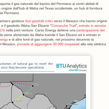
porta il gas naturale dal bacino del Permiano ai centri abitati di
origine dall'hub di Waha nel Texas occidentale, un hub di fornitura
del Permiano.
artners gestisce
due gasdotti critici
verso il Messico che hanno origine
" e il gasdotto Waha-San Elizario "
Comanche Trail
",
entrato in servizio
51%
nella joint venture. Carso Energy detiene una
partecipazione del
ale viene alimentato da Waha tramite il San Elizario ed è entrato in
Energy
e di altre fonti di gas naturale, nel prossimo decennio la
el Messico,
prevede di aggiungere 30.000 megawatt
alla rete elettrica