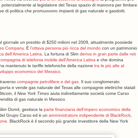
e potenzialmente al legislatore del Texas spazio di manovra per limitare
nee di politica che promuovono impianti di gas naturale e gasdotti.
 giornale un prestito di $250 milioni nel 2009, attualmente possiede
imes Company
. È
l'ottava persona più ricca del mondo
con un patrimonio
ca dell'America Latina
. La fortuna di Slim
deriva in gran parte dalle reti
compagnia di telefonia mobile dell'America Latina
e che domina
 ha mantenuto le tariffe telefoniche della nazione
tra le più alte al
sviluppo economico del Messico
.
ttraverso
compagnie petrolifere e del gas
. Il suo conglomerato
orta e vende gas naturale del Texas alle compagnie elettriche statali
itcoin, il
New York Times
aiuta indirettamente società come Carso
 vendita di gas naturale in Messico.
Slim Domit, gestisce la
parte finanziaria dell'impero economico della
 del Grupo Carso ed è un
amministratore indipendente di BlackRock
,
ione
. BlackRock è il secondo più grande investitore della New York