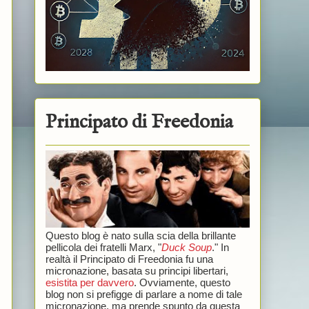
Principato di Freedonia
Questo blog è nato sulla scia della brillante
pellicola dei fratelli Marx, "
Duck Soup
." In
realtà il Principato di Freedonia fu una
micronazione, basata su principi libertari,
esistita per davvero
. Ovviamente, questo
blog non si prefigge di parlare a nome di tale
micronazione, ma prende spunto da questa