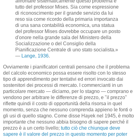
affrontare sistematicamente questo problema è
tutto del professor Mises. Sia come espressione
di riconoscimento per il grande servizio da lui
reso sia come ricordo della primaria importanza
di una sana contabilità economica, una statua
del professor Mises dovrebbe occupare un posto
d'onore nella grande sala del Ministero della
Socializzazione o del Consiglio della
Pianificazione Centrale di uno stato socialista.»
—
Lange, 1936
.
Ovviamente i pianificatori centrali pensano che il problema
del calcolo economico possa essere risolto con lo stesso
tipo di apprendimento per tentativi ed errori invocato dai
sostenitori dei processi di mercato. I commercianti in un
particolare mercato — diciamo, per lo stagno — comprano e
vendono per arbitrare le differenze di prezzo, e "il prezzo"
riflette quindi il costo di opportunità della risorsa in quel
momento, senza che nessuno comprenda appieno le fonti o
gli usi di quello stagno. Come disse Hayek nel 1945, è molto
importante che nessuno abbia bisogno di sapere perché il
prezzo è a un certo livello;
tutto ciò che chiunque deve
sapere è il valore del prezzo in questo momento per poter