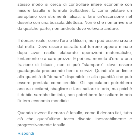
stesso modo si cerca di controllare intere economie con
misure fasulle e formule truffaldine. È come pilotare un
aeroplano con strumenti falsati, o fare un'escursione nel
deserto con una bussola difettosa. Non è che non arriverete
da qualche parte, non andrete dove volevate andare.
Il denaro reale, come l'oro o Bitcoin, non può essere creato
dal nulla. Deve essere estratto dal terreno oppure minato
dopo aver risolto elaborate operazioni matematiche,
lentamente e a caro prezzo. E poi una moneta d'oro, o una
frazione di bitcoin, non si può "stampare": deve essere
guadagnata producendo beni o servizi. Quindi c'è un limite
alla quantità di "denaro" disponibile e alla quantità che può
essere prestata come credito. Gli speculatori potrebbero
ancora eccitarsi, sbagliare e farsi saltare in aria, ma poiché
il debito sarebbe limitato, non potrebbero far saltare in aria
l'intera economia mondiale.
Quando invece il denaro è fasullo, come il denaro fiat, tutto
ciò che quest'ultimo tocca diventa inesorabilmente e
progressivamente fasullo.
Rispondi