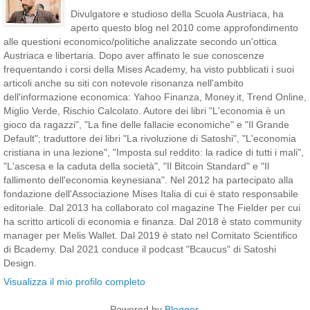
Divulgatore e studioso della Scuola Austriaca, ha
aperto questo blog nel 2010 come approfondimento
alle questioni economico/politiche analizzate secondo un'ottica
Austriaca e libertaria. Dopo aver affinato le sue conoscenze
frequentando i corsi della Mises Academy, ha visto pubblicati i suoi
articoli anche su siti con notevole risonanza nell'ambito
dell'informazione economica: Yahoo Finanza, Money.it, Trend Online,
Miglio Verde, Rischio Calcolato. Autore dei libri "L'economia è un
gioco da ragazzi", "La fine delle fallacie economiche" e "Il Grande
Default"; traduttore dei libri "La rivoluzione di Satoshi", "L'economia
cristiana in una lezione", "Imposta sul reddito: la radice di tutti i mali",
"L'ascesa e la caduta della società", "Il Bitcoin Standard" e "Il
fallimento dell'economia keynesiana". Nel 2012 ha partecipato alla
fondazione dell'Associazione Mises Italia di cui è stato responsabile
editoriale. Dal 2013 ha collaborato col magazine The Fielder per cui
ha scritto articoli di economia e finanza. Dal 2018 è stato community
manager per Melis Wallet. Dal 2019 è stato nel Comitato Scientifico
di Bcademy. Dal 2021 conduce il podcast "Bcaucus" di Satoshi
Design.
Visualizza il mio profilo completo
Powered by
Blogger
.