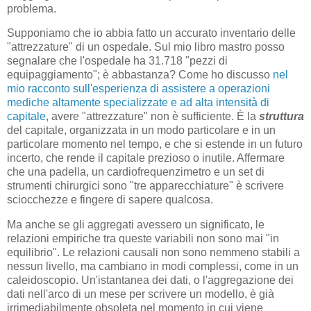
problema.
Supponiamo che io abbia fatto un accurato inventario delle
"attrezzature" di un ospedale. Sul mio libro mastro posso
segnalare che l'ospedale ha 31.718 "pezzi di
equipaggiamento"; è abbastanza? Come ho discusso
nel
mio racconto sull'esperienza di assistere a operazioni
mediche altamente specializzate e ad alta intensità di
capitale
, avere "attrezzature" non è sufficiente. È la
struttura
del capitale, organizzata in un modo particolare e in un
particolare momento nel tempo, e che si estende in un futuro
incerto, che rende il capitale prezioso o inutile. Affermare
che una padella, un cardiofrequenzimetro e un set di
strumenti chirurgici sono "tre apparecchiature" è scrivere
sciocchezze e fingere di sapere qualcosa.
Ma anche se gli aggregati avessero un significato, le
relazioni empiriche tra queste variabili non sono mai "in
equilibrio". Le relazioni causali non sono nemmeno stabili a
nessun livello, ma cambiano in modi complessi, come in un
caleidoscopio. Un'istantanea dei dati, o l'aggregazione dei
dati nell'arco di un mese per scrivere un modello, è già
irrimediabilmente obsoleta nel momento in cui viene