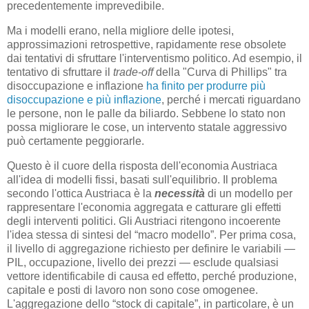
precedentemente imprevedibile.
Ma i modelli erano, nella migliore delle ipotesi,
approssimazioni retrospettive, rapidamente rese obsolete
dai tentativi di sfruttare l'interventismo politico. Ad esempio, il
tentativo di sfruttare il
trade-off
della "Curva di Phillips" tra
disoccupazione e inflazione
ha finito per produrre più
disoccupazione e più inflazione
, perché i mercati riguardano
le persone, non le palle da biliardo. Sebbene lo stato non
possa migliorare le cose, un intervento statale aggressivo
può certamente peggiorarle.
Questo è il cuore della risposta dell'economia Austriaca
all'idea di modelli fissi, basati sull'equilibrio. Il problema
secondo l'ottica Austriaca è la
necessità
di un modello per
rappresentare l'economia aggregata e catturare gli effetti
degli interventi politici. Gli Austriaci ritengono incoerente
l'idea stessa di sintesi del “macro modello”. Per prima cosa,
il livello di aggregazione richiesto per definire le variabili —
PIL, occupazione, livello dei prezzi — esclude qualsiasi
vettore identificabile di causa ed effetto, perché produzione,
capitale e posti di lavoro non sono cose omogenee.
L'aggregazione dello “stock di capitale”, in particolare, è un