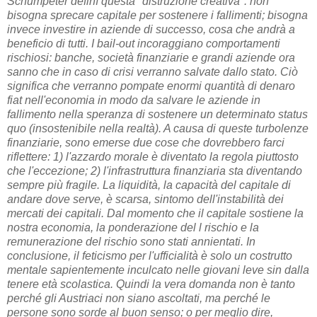
Schumpeter definì questa "distruzione creativa": non
bisogna sprecare capitale per sostenere i fallimenti; bisogna
invece investire in aziende di successo, cosa che andrà a
beneficio di tutti. I bail-out incoraggiano comportamenti
rischiosi: banche, società finanziarie e grandi aziende ora
sanno che in caso di crisi verranno salvate dallo stato. Ciò
significa che verranno pompate enormi quantità di denaro
fiat nell'economia in modo da salvare le aziende in
fallimento nella speranza di sostenere un determinato status
quo (insostenibile nella realtà). A causa di queste turbolenze
finanziarie, sono emerse due cose che dovrebbero farci
riflettere: 1) l'azzardo morale è diventato la regola piuttosto
che l'eccezione; 2) l'infrastruttura finanziaria sta diventando
sempre più fragile. La liquidità, la capacità del capitale di
andare dove serve, è scarsa, sintomo dell'instabilità dei
mercati dei capitali. Dal momento che il capitale sostiene la
nostra economia, la ponderazione del l rischio e la
remunerazione del rischio sono stati annientati. In
conclusione, il feticismo per l'ufficialità è solo un costrutto
mentale sapientemente inculcato nelle giovani leve sin dalla
tenere età scolastica. Quindi la vera domanda non è tanto
perché gli Austriaci non siano ascoltati, ma perché le
persone sono sorde al buon senso; o per meglio dire,