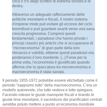
circa il 5% degli scrittori di estrema sinistra e di
destra.
Attraverso un adeguato rafforzamento delle
politiche monetarie e fiscali, il nostro sistema
d'imprese miste può evitare gli eccessi del ciclo
boom/bust e può guardare avanti verso una sana
crescita progressiva. Compresi questi
fondamentali, i paradossi che hanno privato i
principi classici più antichi che si occupavano di
"microeconomia" di gran parte della loro
rilevanza e validità, ebbene questi paradossi ora
perderanno il loro mordente. [...] Forse per la
prima volta, l'economista è giustificato quando
afferma che la spaccatura tra microeconomia e
macroeconomia è stata sanata.
Il periodo 1955-1972 potrebbe essere etichettato come il
periodo “sappiamo tutto” della macroeconomia. C'era un
modello autorevole, che tutto vedeva e tutto spiegava.
Facendo roteare le giuste manopole fiscali e tirando le
giuste leve monetarie, il sacerdozio dei pianificatori centrali
avrebbe potuto mettere a punto un'economia mondiale