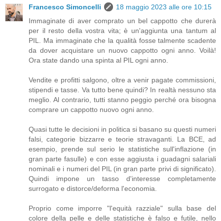
Francesco Simoncelli
18 maggio 2023 alle ore 10:15
Immaginate di aver comprato un bel cappotto che durerà
per il resto della vostra vita; è un'aggiunta una tantum al
PIL. Ma immaginate che la qualità fosse talmente scadente
da dover acquistare un nuovo cappotto ogni anno. Voilà!
Ora state dando una spinta al PIL ogni anno.
Vendite e profitti salgono, oltre a venir pagate commissioni,
stipendi e tasse. Va tutto bene quindi? In realtà nessuno sta
meglio. Al contrario, tutti stanno peggio perché ora bisogna
comprare un cappotto nuovo ogni anno.
Quasi tutte le decisioni in politica si basano su questi numeri
falsi, categorie bizzarre e teorie stravaganti. La BCE, ad
esempio, prende sul serio le statistiche sull'inflazione (in
gran parte fasulle) e con esse aggiusta i guadagni salariali
nominali e i numeri del PIL (in gran parte privi di significato).
Quindi impone un tasso d'interesse completamente
surrogato e distorce/deforma l'economia.
Proprio come imporre "l'equità razziale" sulla base del
colore della pelle e delle statistiche è falso e futile, nello