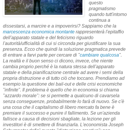
questo
pragmatismo
quando tutt'intorno
continua a
dissestarsi, a marcire e a impoverirsi? Sappiamo che la
marcescenza economica montante
rappresenterà l'epitaffio
dell'apparato statale e del feticismo riguardo
l'autorità/ufficialità di cui si circonda per giustificare la sua
presenza. Ecco che quindi la soluzione pragmatica prevede
di entrare a farvi parte per cercare di "
cambiare qualcosa
".
La realtà e il buon senso ci dicono, invece, che niente
cambia proprio perché è la natura stessa dell'apparato
statale e della pianificazione centrale ad avere i semi della
propria distruzione e di tutto ciò che toccano. Prendiamo ad
esempio la questione dei bail-out e delle crisi economiche
"infinite". Il problema è quello che in economia si chiama
"azzardo morale": se si permette a qualcuno di cavarsela
senza conseguenze, probabilmente lo farà di nuovo. Se c'è
una cosa che il capitalismo di libero mercato fa bene è
premiare il successo e punire il fallimento. Se un'azienda
fallisce a causa di decisioni sbagliate, la lezione per gli
investitori è di smettere di finanziarla. L'economista Joseph