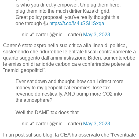
is who you directly empower. Unplug them here,
plug them into the much dirtier Kazakh grid.
Great policy proposal, you've really thought this
one through 👍
https://t.co/M4uSSHSxqa
— nic 🌠 carter (@nic__carter)
May 3, 2023
Carter è stato aspro nella sua critica alla linea di politica,
sostenendo che ridurrebbe le entrate fiscali contrariamente a
quanto suggerito dall'amministrazione Biden, aumenterebbe
le emissioni di anidride carbonica e conferirebbe potere ai
"nemici geopolitici".
Ever sat down and thought: how can I direct more
money to my geopolitical enemies, lose tax
revenue domestically, AND pump more CO2 into
the atmosphere?
Well the DAME tax does that
— nic 🌠 carter (@nic__carter)
May 3, 2023
In un post sul suo blog, la CEA ha osservato che “l'eventuale