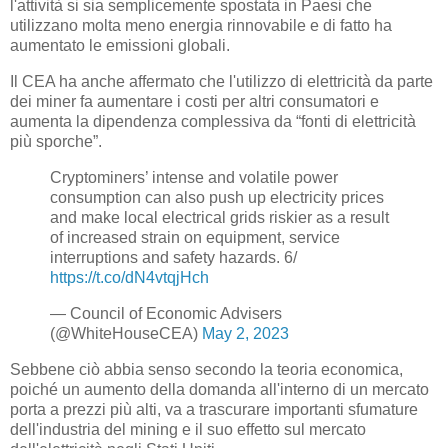
l'attività si sia semplicemente spostata in Paesi che
utilizzano molta meno energia rinnovabile e di fatto ha
aumentato le emissioni globali.
Il CEA ha anche affermato che l'utilizzo di elettricità da parte
dei miner fa aumentare i costi per altri consumatori e
aumenta la dipendenza complessiva da “fonti di elettricità
più sporche”.
Cryptominers’ intense and volatile power
consumption can also push up electricity prices
and make local electrical grids riskier as a result
of increased strain on equipment, service
interruptions and safety hazards. 6/
https://t.co/dN4vtqjHch
— Council of Economic Advisers
(@WhiteHouseCEA)
May 2, 2023
Sebbene ciò abbia senso secondo la teoria economica,
poiché un aumento della domanda all'interno di un mercato
porta a prezzi più alti, va a trascurare importanti sfumature
dell'industria del mining e il suo effetto sul mercato