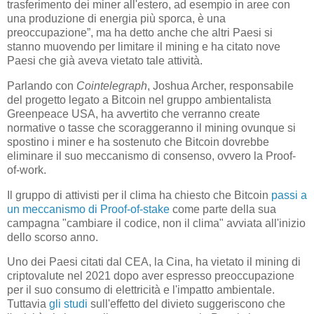
trasferimento dei miner all'estero, ad esempio in aree con
una produzione di energia più sporca, è una
preoccupazione”, ma ha detto anche che altri Paesi si
stanno muovendo per limitare il mining e ha citato nove
Paesi che già aveva vietato tale attività.
Parlando con
Cointelegraph
, Joshua Archer, responsabile
del progetto legato a Bitcoin nel gruppo ambientalista
Greenpeace USA, ha avvertito che verranno create
normative o tasse che scoraggeranno il mining ovunque si
spostino i miner e ha sostenuto che Bitcoin dovrebbe
eliminare il suo meccanismo di consenso, ovvero la Proof-
of-work.
Il gruppo di attivisti per il clima ha chiesto che Bitcoin
passi a
un meccanismo di Proof-of-stake
come parte della sua
campagna "cambiare il codice, non il clima" avviata all'inizio
dello scorso anno.
Uno dei Paesi citati dal CEA, la Cina, ha vietato il mining di
criptovalute nel 2021 dopo aver espresso preoccupazione
per il suo consumo di elettricità e l'impatto ambientale.
Tuttavia
gli studi
sull'effetto del divieto suggeriscono che