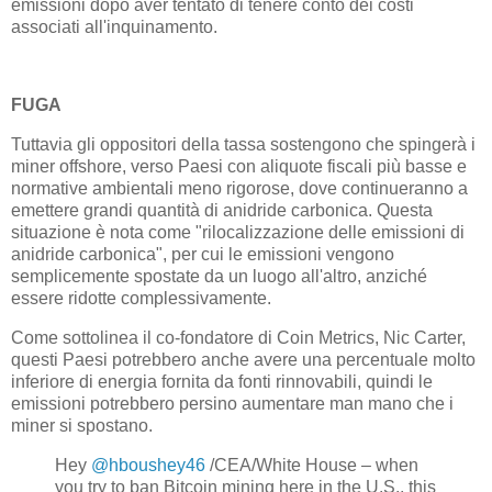
emissioni dopo aver tentato di tenere conto dei costi
associati all'inquinamento.
FUGA
Tuttavia gli oppositori della tassa sostengono che spingerà i
miner offshore, verso Paesi con aliquote fiscali più basse e
normative ambientali meno rigorose, dove continueranno a
emettere grandi quantità di anidride carbonica. Questa
situazione è nota come "rilocalizzazione delle emissioni di
anidride carbonica", per cui le emissioni vengono
semplicemente spostate da un luogo all'altro, anziché
essere ridotte complessivamente.
Come sottolinea il co-fondatore di Coin Metrics, Nic Carter,
questi Paesi potrebbero anche avere una percentuale molto
inferiore di energia fornita da fonti rinnovabili, quindi le
emissioni potrebbero persino aumentare man mano che i
miner si spostano.
Hey
@hboushey46
/CEA/White House – when
you try to ban Bitcoin mining here in the U.S., this