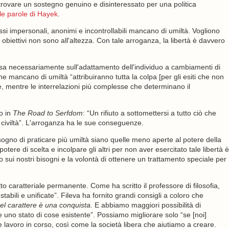
e trovare un sostegno genuino e disinteressato per una politica
le parole di Hayek
.
i impersonali, anonimi e incontrollabili mancano di umiltà. Vogliono
oro obiettivi non sono all'altezza. Con tale arroganza, la libertà è davvero
sa necessariamente sull'adattamento dell'individuo a cambiamenti di
 mancano di umiltà “attribuiranno tutta la colpa [per gli esiti che non
, mentre le interrelazioni più complesse che determinano il
o in
The Road to Serfdom
: “Un rifiuto a sottomettersi a tutto ciò che
 civiltà”. L'arroganza ha le sue conseguenze.
no di praticare più umiltà siano quelle meno aperte al potere della
otere di scelta e incolpare gli altri per non aver esercitato tale libertà è
o sui nostri bisogni e la volontà di ottenere un trattamento speciale per
o caratteriale permanente. Come ha scritto il professore di filosofia,
stabili e unificate”. Fileva ha fornito grandi consigli a coloro che
nel carattere è una conquista.
E abbiamo maggiori possibilità di
 uno stato di cose esistente”. Possiamo migliorare solo “se [noi]
 lavoro in corso, così come la società libera che aiutiamo a creare.