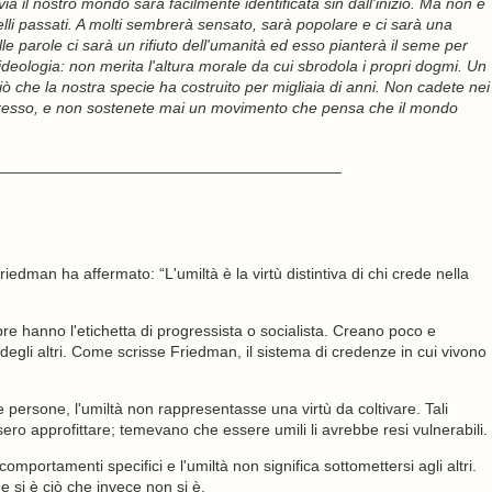
 il nostro mondo sarà facilmente identificata sin dall'inizio. Ma non è
elli passati. A molti sembrerà sensato, sarà popolare e ci sarà una
e parole ci sarà un rifiuto dell'umanità ed esso pianterà il seme per
le ideologia: non merita l'altura morale da cui sbrodola i propri dogmi. Un
ò che la nostra specie ha costruito per migliaia di anni. Non cadete nei
progresso, e non sostenete mai un movimento che pensa che il mondo
_______________________________________
riedman ha affermato: “L'umiltà è la virtù distintiva di chi crede nella
re hanno l'etichetta di progressista o socialista. Creano poco e
egli altri. Come scrisse Friedman, il sistema di credenze in cui vivono
persone, l'umiltà non rappresentasse una virtù da coltivare. Tali
sero approfittare; temevano che essere umili li avrebbe resi vulnerabili.
mportamenti specifici e l'umiltà non significa sottomettersi agli altri.
e si è ciò che invece non si è.