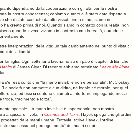
quanto dipendiamo dalla cooperazione con gli altri per la nostra
tata la nostra conoscenza; capiamo quanto ci è stato dato rispetto a
iò che è stato costruito da altri vissuti prima di noi, siamo in
o ha creato prima di noi. Quando siamo in contatto con la realtà, non
miseria quando invece viviamo in contrasto con la realtà; quando le
o orientamento.
tre interpretazioni della vita; un tale cambiamento nel punto di vista ci
oni della libertà.
 famiglie. Ogni settimana lavoriamo su un paio di capitoli di libri che
Habits
di James Clear. Di recente abbiamo terminato
Leave Me Alone
den.
figlia s'è resa conto che “la mano invisibile non è personale”. McCloskey
: “La società non ammette alcun diritto, né legale né morale, per quei
fferenza; ed essi si sentono chiamati a interferire impiegando mezzi
e frode, tradimento e forza”.
amento speciale. La mano invisibile è impersonale; non mostra
rà a spiccare il volo. In
Cosmos and Taxis
, Hayek spiega che gli ordini
rogettati dalle menti umane. Tuttavia, scrive Hayek, l'ordine
stro successo nel perseguimento” dei nostri scopi.