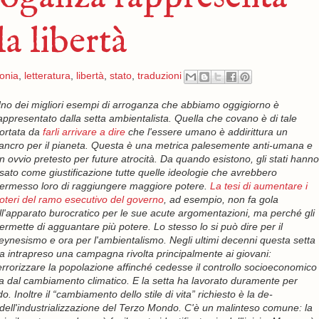
a libertà
onia
,
letteratura
,
libertà
,
stato
,
traduzioni
no dei migliori esempi di arroganza che abbiamo oggigiorno è
appresentato dalla setta ambientalista. Quella che covano è di tale
ortata da
farli arrivare a dire
che l'essere umano è addirittura un
ancro per il pianeta. Questa è una metrica palesemente anti-umana e
n ovvio pretesto per future atrocità. Da quando esistono, gli stati hanno
sato come giustificazione tutte quelle ideologie che avrebbero
ermesso loro di raggiungere maggiore potere.
La tesi di aumentare i
oteri del ramo esecutivo del governo
, ad esempio, non fa gola
ll'apparato burocratico per le sue acute argomentazioni, ma perché gli
ermette di agguantare più potere. Lo stesso lo si può dire per il
eynesismo e ora per l'ambientalismo. Negli ultimi decenni questa setta
a intrapreso una campagna rivolta principalmente ai giovani:
errorizzare la popolazione affinché cedesse il controllo socioeconomico
a dal cambiamento climatico. E la setta ha lavorato duramente per
. Inoltre il “cambiamento dello stile di vita” richiesto è la de-
o dell'industrializzazione del Terzo Mondo. C'è un malinteso comune: la