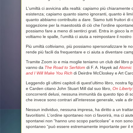
L'umiltà ci avvicina alla realtà: capiamo più chiaramente 
esistenza; capiamo quanto siamo ignoranti, quanto è limi
quanto abbiamo contribuito a dare. Siamo tutti fruitori di c
soggezione per la maestosità di ciò che l'ordine spontane
possiamo fare a meno di sentirci grati. Entra in gioco la 
voltiamo le spalle, l'umiltà ci aiuta a reimpostare il nostr
Più umiltà coltiviamo, più possiamo spersonalizzare le nos
rende più facili da frequentare e ci aiuta a diventare campi
Tramite Zoom io e mia moglie teniamo un club del libro per
vanno da
The Road to Serfdom
di F. A. Hayek ad
Atomic 
and I Will Make You Rich
di Deirdre McCloskey e Art Car
Leggendo gli ultimi capitoli di quest'ultimo libro, nostra 
e Carden citano John Stuart Mill dal suo libro,
On Liberty
concorrenti delusi, nessuna immunità da questo tipo di so
che invece sono contrari all'interesse generale, vale a dir
Nessun individuo, nessuna impresa, ha diritto a un tratt
favoritismi. L'ordine spontaneo non ci favorirà, ma ci aiute
spontanei non “hanno uno scopo particolare” e non sono p
spontaneo “può essere estremamente importante per il no