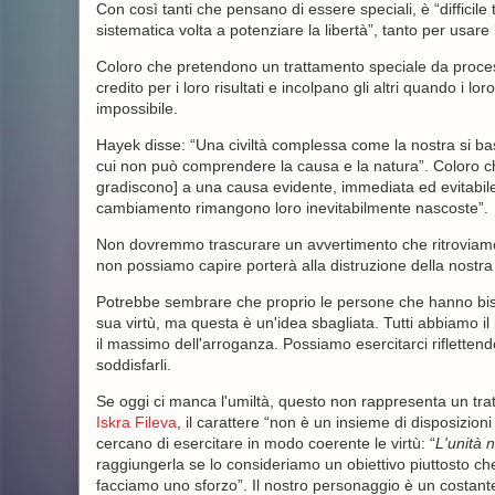
Con così tanti che pensano di essere speciali, è “difficil
sistematica volta a potenziare la libertà”, tanto per usare
Coloro che pretendono un trattamento speciale da process
credito per i loro risultati e incolpano gli altri quando i l
impossibile.
Hayek disse: “Una civiltà complessa come la nostra si ba
cui non può comprendere la causa e la natura”. Coloro che
gradiscono] a una causa evidente, immediata ed evitabile
cambiamento rimangono loro inevitabilmente nascoste”.
Non dovremmo trascurare un avvertimento che ritroviam
non possiamo capire porterà alla distruzione della nostra
Potrebbe sembrare che proprio le persone che hanno bisog
sua virtù, ma questa è un'idea sbagliata. Tutti abbiamo il p
il massimo dell'arroganza. Possiamo esercitarci riflettend
soddisfarli.
Se oggi ci manca l'umiltà, questo non rappresenta un tratt
Iskra Fileva
, il carattere “non è un insieme di disposizioni 
cercano di esercitare in modo coerente le virtù: “
L'unità 
raggiungerla se lo consideriamo un obiettivo piuttosto che
facciamo uno sforzo”. Il nostro personaggio è un costante