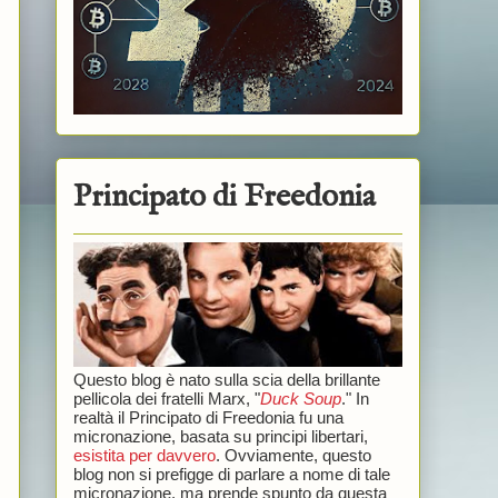
Principato di Freedonia
Questo blog è nato sulla scia della brillante
pellicola dei fratelli Marx, "
Duck Soup
." In
realtà il Principato di Freedonia fu una
micronazione, basata su principi libertari,
esistita per davvero
. Ovviamente, questo
blog non si prefigge di parlare a nome di tale
micronazione, ma prende spunto da questa