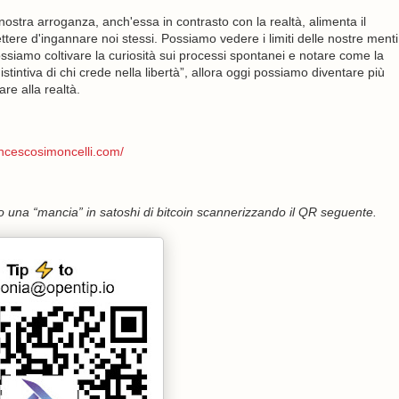
 nostra arroganza, anch'essa in contrasto con la realtà, alimenta il
ere d'ingannare noi stessi. Possiamo vedere i limiti delle nostre menti
possiamo coltivare la curiosità sui processi spontanei e notare come la
stintiva di chi crede nella libertà”, allora oggi possiamo diventare più
re alla realtà.
ancescosimoncelli.com/
 una “mancia” in satoshi di bitcoin scannerizzando il QR seguente.