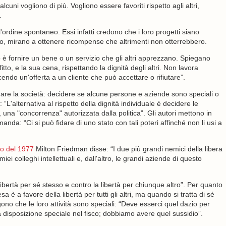
ni vogliono di più. Vogliono essere favoriti rispetto agli altri,
.
rdine spontaneo. Essi infatti credono che i loro progetti siano
ico, mirano a ottenere ricompense che altrimenti non otterrebbero.
 è fornire un bene o un servizio che gli altri apprezzano. Spiegano
o, e la sua cena, rispettando la dignità degli altri. Non lavora
endo un'offerta a un cliente che può accettare o rifiutare”.
are la società: decidere se alcune persone e aziende sono speciali o
 “L'alternativa al rispetto della dignità individuale è decidere le
 una "concorrenza" autorizzata dalla politica”. Gli autori mettono in
da: “Ci si può fidare di uno stato con tali poteri affinché non li usi a
co del 1977
Milton Friedman disse: “I due più grandi nemici della libera
ei colleghi intellettuali e, dall'altro, le grandi aziende di questo
libertà per sé stesso e contro la libertà per chiunque altro”. Per quanto
è a favore della libertà per tutti gli altri, ma quando si tratta di sé
ono che le loro attività sono speciali: “Deve esserci quel dazio per
 disposizione speciale nel fisco; dobbiamo avere quel sussidio”.