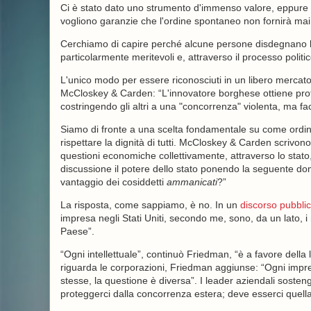
Ci è stato dato uno strumento d'immenso valore, eppure alcu
vogliono garanzie che l'ordine spontaneo non fornirà mai
Cerchiamo di capire perché alcune persone disdegnano l'o
particolarmente meritevoli e, attraverso il processo polit
L'unico modo per essere riconosciuti in un libero mercato
McCloskey & Carden: “L'innovatore borghese ottiene profitt
costringendo gli altri a una "concorrenza" violenta, ma fac
Siamo di fronte a una scelta fondamentale su come ordin
rispettare la dignità di tutti. McCloskey & Carden scrivono:
questioni economiche collettivamente, attraverso lo stato,
discussione il potere dello stato ponendo la seguente doman
vantaggio dei cosiddetti
ammanicati
?”
La risposta, come sappiamo, è no. In un
discorso pubbli
impresa negli Stati Uniti, secondo me, sono, da un lato, i mi
Paese”.
“Ogni intellettuale”, continuò Friedman, “è a favore della 
riguarda le corporazioni, Friedman aggiunse: “Ogni impresa 
stesse, la questione è diversa”. I leader aziendali sosteng
proteggerci dalla concorrenza estera; deve esserci quella