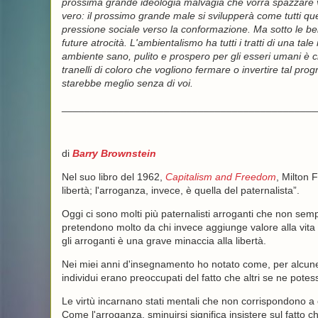
prossima grande ideologia malvagia che vorrà spazzare via
vero: il prossimo grande male si svilupperà come tutti qu
pressione sociale verso la conformazione. Ma sotto le bell
future atrocità. L'ambientalismo ha tutti i tratti di una ta
ambiente sano, pulito e prospero per gli esseri umani è ci
tranelli di coloro che vogliono fermare o invertire tal 
starebbe meglio senza di voi.
_____________________________________________
di
Barry Brownstein
Nel suo libro del 1962,
Capitalism and Freedom
, Milton F
libertà; l'arroganza, invece, è quella del paternalista”.
Oggi ci sono molti più paternalisti arroganti che non semp
pretendono molto da chi invece aggiunge valore alla vita d
gli arroganti è una grave minaccia alla libertà.
Nei miei anni d'insegnamento ho notato come, per alcune 
individui erano preoccupati del fatto che altri se ne potes
Le virtù incarnano stati mentali che non corrispondono a co
Come l'arroganza, sminuirsi significa insistere sul fatto ch