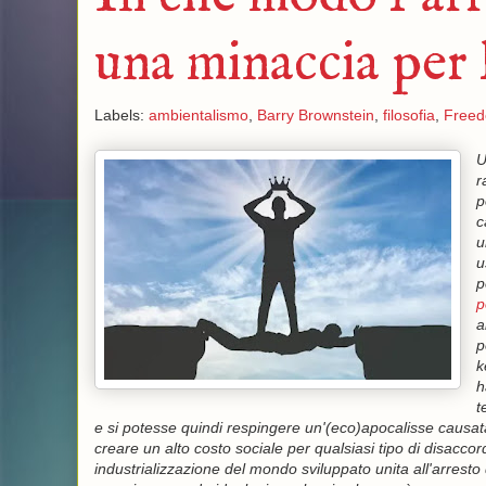
una minaccia per l
Labels:
ambientalismo
,
Barry Brownstein
,
filosofia
,
Freed
U
r
p
c
u
u
p
p
a
p
k
h
t
e si potesse quindi respingere un'(eco)apocalisse causat
creare un alto costo sociale per qualsiasi tipo di disaccordo
industrializzazione del mondo sviluppato unita all'arrest