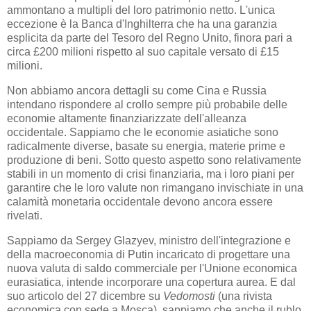
ammontano a multipli del loro patrimonio netto. L'unica
eccezione è la Banca d'Inghilterra che ha una garanzia
esplicita da parte del Tesoro del Regno Unito, finora pari a
circa £200 milioni rispetto al suo capitale versato di £15
milioni.
Non abbiamo ancora dettagli su come Cina e Russia
intendano rispondere al crollo sempre più probabile delle
economie altamente finanziarizzate dell'alleanza
occidentale. Sappiamo che le economie asiatiche sono
radicalmente diverse, basate su energia, materie prime e
produzione di beni. Sotto questo aspetto sono relativamente
stabili in un momento di crisi finanziaria, ma i loro piani per
garantire che le loro valute non rimangano invischiate in una
calamità monetaria occidentale devono ancora essere
rivelati.
Sappiamo da Sergey Glazyev, ministro dell'integrazione e
della macroeconomia di Putin incaricato di progettare una
nuova valuta di saldo commerciale per l'Unione economica
eurasiatica, intende incorporare una copertura aurea. E dal
suo articolo del 27 dicembre su
Vedomosti
(una rivista
economica con sede a Mosca), sappiamo che anche il rublo