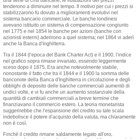
una serie di crisi bancarie, le fluttuazioni dei prezzi
tenderono a diminuire nel tempo. Il motivo per cui i prezzi si
stabilizzarono fu dovuto a miglioramenti evolutivi nel
sistema bancario commerciale. Le banche londinesi
avevano istituito un sistema di compensazione congiunto
nel 1775 e nel 1854 le banche per azioni (banche con
azionisti esterni) aderirono a quel sistema; nel 1864 vi aderì
anche la Banca d'Inghilterra.
Tra il 1844 (l'epoca del Bank Charter Act) e il 1900, l'indice
nel grafico sopra rimase invariato, essendo leggermente
sceso dopo il 1875. Era anche notevolmente stabile,
nonostante il fatto che tra il 1844 e il 1900 la somma delle
banconote della Banca d'Inghilterra in circolazione e degli
obblighi di deposito delle banche commerciali aumentò di
undici volte, e vi fu anche un aumento sostanziale della
quantità di cambiali commerciali a breve termine che
finanziavano il commercio estero. La teoria monetarista
suggerirebbe che l'espansione del credito su tale scala
indebolisce il potere d'acquisto della valuta, ma chiaramente
non è così.
Finché il credito rimane saldamente legato all'oro,