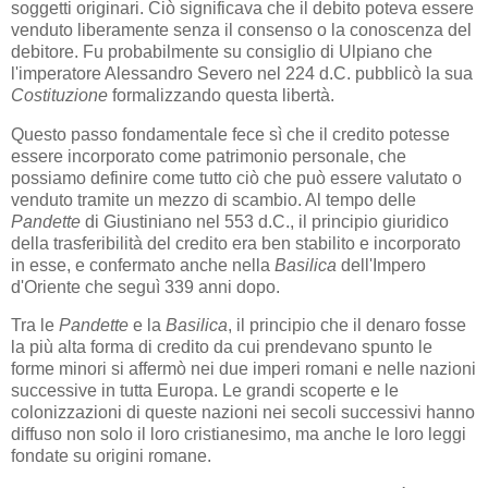
soggetti originari. Ciò significava che il debito poteva essere
venduto liberamente senza il consenso o la conoscenza del
debitore. Fu probabilmente su consiglio di Ulpiano che
l'imperatore Alessandro Severo nel 224 d.C. pubblicò la sua
Costituzione
formalizzando questa libertà.
Questo passo fondamentale fece sì che il credito potesse
essere incorporato come patrimonio personale, che
possiamo definire come tutto ciò che può essere valutato o
venduto tramite un mezzo di scambio. Al tempo delle
Pandette
di Giustiniano nel 553 d.C., il principio giuridico
della trasferibilità del credito era ben stabilito e incorporato
in esse, e confermato anche nella
Basilica
dell'Impero
d'Oriente che seguì 339 anni dopo.
Tra le
Pandette
e la
Basilica
, il principio che il denaro fosse
la più alta forma di credito da cui prendevano spunto le
forme minori si affermò nei due imperi romani e nelle nazioni
successive in tutta Europa. Le grandi scoperte e le
colonizzazioni di queste nazioni nei secoli successivi hanno
diffuso non solo il loro cristianesimo, ma anche le loro leggi
fondate su origini romane.