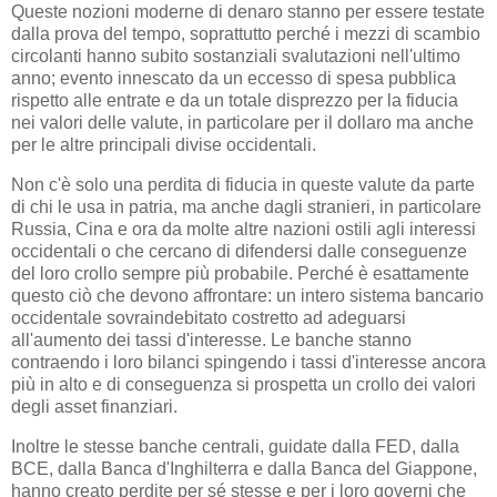
Queste nozioni moderne di denaro stanno per essere testate
dalla prova del tempo, soprattutto perché i mezzi di scambio
circolanti hanno subito sostanziali svalutazioni nell'ultimo
anno; evento innescato da un eccesso di spesa pubblica
rispetto alle entrate e da un totale disprezzo per la fiducia
nei valori delle valute, in particolare per il dollaro ma anche
per le altre principali divise occidentali.
Non c'è solo una perdita di fiducia in queste valute da parte
di chi le usa in patria, ma anche dagli stranieri, in particolare
Russia, Cina e ora da molte altre nazioni ostili agli interessi
occidentali o che cercano di difendersi dalle conseguenze
del loro crollo sempre più probabile. Perché è esattamente
questo ciò che devono affrontare: un intero sistema bancario
occidentale sovraindebitato costretto ad adeguarsi
all'aumento dei tassi d'interesse. Le banche stanno
contraendo i loro bilanci spingendo i tassi d'interesse ancora
più in alto e di conseguenza si prospetta un crollo dei valori
degli asset finanziari.
Inoltre le stesse banche centrali, guidate dalla FED, dalla
BCE, dalla Banca d'Inghilterra e dalla Banca del Giappone,
hanno creato perdite per sé stesse e per i loro governi che