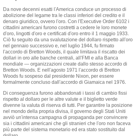
Da nove decenni esatti l'America conduce un processo di
abolizione del legame tra le classi inferiori del credito e il
denaro giuridico, ovvero l'oro. Con l'Executive Order 6102 i
cittadini americani furono costretti a cedere le loro monete
d'oro, lingotti d'oro e certificati d'oro entro il 1 maggio 1933.
Ciò fu seguito da una svalutazione del dollaro rispetto all'oro
nel gennaio successivo e, nel luglio 1944, fu firmato
l'accordo di Bretton Woods, il quale limitava il riscatto dei
dollari in oro alle banche centrali, all'FMI e alla Banca
mondiale — organizzazioni create dallo stesso accordo di
Bretton Woods. E nell'agosto 1971 l'accordo di Bretton
Woods fu sospeso dal presidente Nixon, per essere
formalmente concluso dall'accordo di Giamaica nel 1976.
Di conseguenza furono abbandonati i tassi di cambio fissi
rispetto al dollaro per le altre valute e il biglietto verde
divenne la valuta di riserva di tutti. Per garantire la posizione
nel mondo della propria divisa, il governo degli Stati Uniti
avviò un'intensa campagna di propaganda per convincere
sia i cittadini americani che gli stranieri che l'oro non faceva
più parte del sistema monetario ed era stato sostituito dal
dollaro.