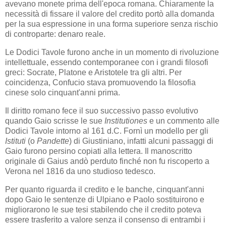
avevano monete prima dell'epoca romana. Chiaramente la
necessità di fissare il valore del credito portò alla domanda
per la sua espressione in una forma superiore senza rischio
di controparte: denaro reale.
Le Dodici Tavole furono anche in un momento di rivoluzione
intellettuale, essendo contemporanee con i grandi filosofi
greci: Socrate, Platone e Aristotele tra gli altri. Per
coincidenza, Confucio stava promuovendo la filosofia
cinese solo cinquant'anni prima.
Il diritto romano fece il suo successivo passo evolutivo
quando Gaio scrisse le sue
Institutiones
e un commento alle
Dodici Tavole intorno al 161 d.C. Fornì un modello per gli
Istituti
(o
Pandette
) di Giustiniano, infatti alcuni passaggi di
Gaio furono persino copiati alla lettera. Il manoscritto
originale di Gaius andò perduto finché non fu riscoperto a
Verona nel 1816 da uno studioso tedesco.
Per quanto riguarda il credito e le banche, cinquant'anni
dopo Gaio le sentenze di Ulpiano e Paolo sostituirono e
migliorarono le sue tesi stabilendo che il credito poteva
essere trasferito a valore senza il consenso di entrambi i