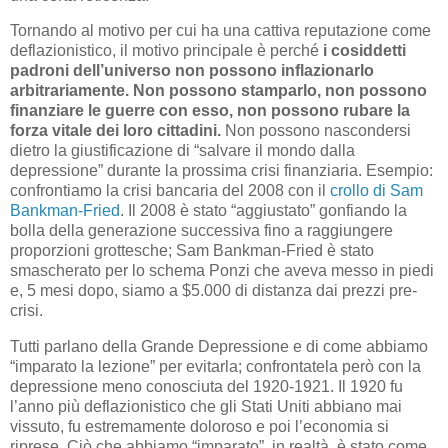
Tornando al motivo per cui ha una cattiva reputazione come
deflazionistico, il motivo principale è perché
i cosiddetti
padroni dell’universo non possono inflazionarlo
arbitrariamente. Non possono stamparlo, non possono
finanziare le guerre con esso, non possono rubare la
forza vitale dei loro cittadini.
Non possono nascondersi
dietro la giustificazione di “salvare il mondo dalla
depressione” durante la prossima crisi finanziaria. Esempio:
confrontiamo la crisi bancaria del 2008 con il
crollo di Sam
Bankman-Fried
. Il 2008 è stato “aggiustato” gonfiando la
bolla della generazione successiva fino a raggiungere
proporzioni grottesche; Sam Bankman-Fried è stato
smascherato per lo schema Ponzi che aveva messo in piedi
e, 5 mesi dopo, siamo a $5.000 di distanza dai prezzi pre-
crisi.
Tutti parlano della Grande Depressione e di come abbiamo
“imparato la lezione” per evitarla; confrontatela però con la
depressione meno conosciuta del 1920-1921. Il 1920 fu
l’anno più deflazionistico che gli Stati Uniti abbiano mai
vissuto, fu estremamente doloroso e poi l’economia si
riprese. Ciò che abbiamo “imparato”, in realtà, è stato come