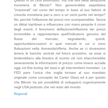
Questo in un ciclo
boom/bust
, ma che dire della deflazione
monetaria di Bitcoin? Non genererebbe aspettative
"irrazionali" nel corso del tempo in base al suo fattore di
crescita monetaria pari a zero a un certo punto nel tempo?
No, perché l'inflazione dei prezzi non scomparirebbe. Senza
un diktat top/down a influenzare con mano pesante il corso
degli eventi, il fenomeno deflazione/inflazione dei prezzi
tornerebbe a rappresentare quell'indicatore genuino del
flusso del mercato, segnalando, quindi,
opportunità/occasioni in quei mercati in cui ci sono
fluttuazioni nella domanda/offerta. Anche se ci dovessimo
tenere le banche centrali nel futuro prossimo, se esse si
limiterebbero alla finestra di sconto ciò non intaccherebbe
severamente le informazioni di prezzo come invece accade
oggi col
fine-tuning
dei tassi e gli interventismi monetari. La
FED pare l'unica che voglia tornare al suo mandato
originale come concepito da Carter Glass ed è per questo
che Bitcoin ha più possibilità di svilupparsi organicamente
negli USA piuttosto che nel resto del mondo.
Rispondi