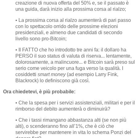
creazione di nuova offerta del 50% e, se il passato è
una guida, darà inizio alla prossima corsa al rialzo;
• La prossima corsa al rialzo aumenterà di pari passo
con lo spettacolo orrido delle prossime elezioni
presidenziali, e almeno due candidati di secondo
livello sono pro-Bitcoin;
• Il FATTO che ho introdotto tre anni fa: il dollaro ha
PERSO il suo status di valuta di riserva... lentamente,
dolorosamente, a malincuore... e Bitcoin sarà preso sul
serio come veicolo per una fuga verso la qualità. I
cosiddetti
smart money
(ad esempio Larry Fink,
Blackrock) lo definiscono già così.
Ora chiedetevi, è più probabile:
• Che la spesa per i servizi assistenziali, militari e per il
rimborso del debito aumenterà o diminuirà?
• Che i tassi rimangano abbastanza alti (se non più
alti), o scenderanno fino all’1%, che è ciò che
servirebbe per mantenere in vita lo schema Ponzi del