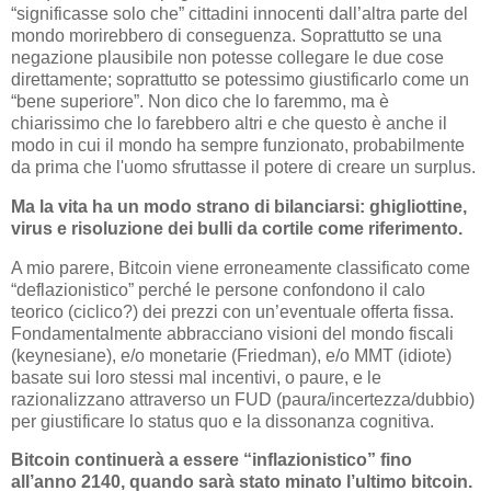
“significasse solo che” cittadini innocenti dall’altra parte del
mondo morirebbero di conseguenza. Soprattutto se una
negazione plausibile non potesse collegare le due cose
direttamente; soprattutto se potessimo giustificarlo come un
“bene superiore”. Non dico che lo faremmo, ma è
chiarissimo che lo farebbero altri e che questo è anche il
modo in cui il mondo ha sempre funzionato, probabilmente
da prima che l'uomo sfruttasse il potere di creare un surplus.
Ma la vita ha un modo strano di bilanciarsi: ghigliottine,
virus e risoluzione dei bulli da cortile come riferimento.
A mio parere, Bitcoin viene erroneamente classificato come
“deflazionistico” perché le persone confondono il calo
teorico (ciclico?) dei prezzi con un’eventuale offerta fissa.
Fondamentalmente abbracciano visioni del mondo fiscali
(keynesiane), e/o monetarie (Friedman), e/o MMT (idiote)
basate sui loro stessi mal incentivi, o paure, e le
razionalizzano attraverso un FUD (paura/incertezza/dubbio)
per giustificare lo status quo e la dissonanza cognitiva.
Bitcoin continuerà a essere “inflazionistico” fino
all’anno 2140, quando sarà stato minato l’ultimo bitcoin.