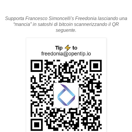
Supporta Francesco Simoncelli's Freedonia lasciando una
“mancia” in satoshi di bitcoin scannerizzando il QR
seguente.