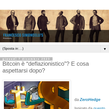
▼
giovedì 7 dicembre 2023
Bitcoin è “deflazionistico”? E cosa
aspettarsi dopo?
da
ZeroHedge
Ispirato da
questo