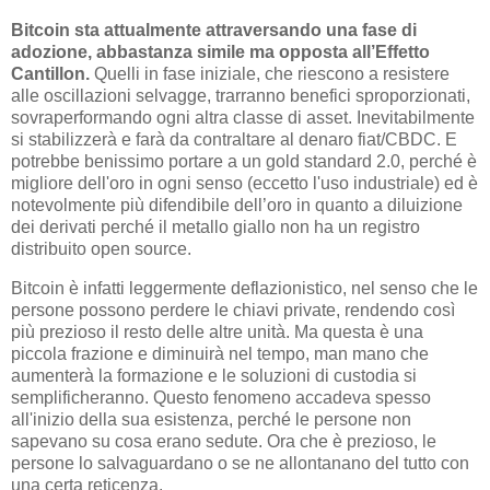
Bitcoin sta attualmente attraversando una fase di
adozione, abbastanza simile ma opposta all’Effetto
Cantillon.
Quelli in fase iniziale, che riescono a resistere
alle oscillazioni selvagge, trarranno benefici sproporzionati,
sovraperformando ogni altra classe di asset. Inevitabilmente
si stabilizzerà e farà da contraltare al denaro fiat/CBDC. E
potrebbe benissimo portare a un gold standard 2.0, perché è
migliore dell'oro in ogni senso (eccetto l'uso industriale) ed è
notevolmente più difendibile dell’oro in quanto a diluizione
dei derivati perché il metallo giallo non ha un registro
distribuito open source.
Bitcoin è infatti leggermente deflazionistico, nel senso che le
persone possono perdere le chiavi private, rendendo così
più prezioso il resto delle altre unità. Ma questa è una
piccola frazione e diminuirà nel tempo, man mano che
aumenterà la formazione e le soluzioni di custodia si
semplificheranno. Questo fenomeno accadeva spesso
all'inizio della sua esistenza, perché le persone non
sapevano su cosa erano sedute. Ora che è prezioso, le
persone lo salvaguardano o se ne allontanano del tutto con
una certa reticenza.