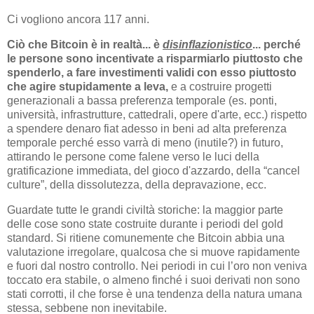
Ci vogliono ancora 117 anni.
Ciò che Bitcoin è in realtà... è
disinflazionistico
... perché
le persone sono incentivate a risparmiarlo piuttosto che
spenderlo, a fare investimenti validi con esso piuttosto
che agire stupidamente a leva,
e a costruire progetti
generazionali a bassa preferenza temporale (es. ponti,
università, infrastrutture, cattedrali, opere d'arte, ecc.) rispetto
a spendere denaro fiat adesso in beni ad alta preferenza
temporale perché esso varrà di meno (inutile?) in futuro,
attirando le persone come falene verso le luci della
gratificazione immediata, del gioco d'azzardo, della “cancel
culture”, della dissolutezza, della depravazione, ecc.
Guardate tutte le grandi civiltà storiche: la maggior parte
delle cose sono state costruite durante i periodi del gold
standard. Si ritiene comunemente che Bitcoin abbia una
valutazione irregolare, qualcosa che si muove rapidamente
e fuori dal nostro controllo. Nei periodi in cui l’oro non veniva
toccato era stabile, o almeno finché i suoi derivati ​​non sono
stati corrotti, il che forse è una tendenza della natura umana
stessa, sebbene non inevitabile.