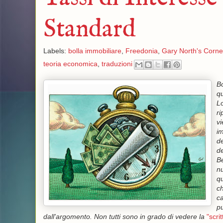
Standard
Labels:
bolla immobiliare
,
Freedonia
,
Gary North's Corne
teoria economica
,
traduzioni
Bo
qu
Lo
ri
vi
im
de
de
Be
nu
qu
ch
ca
pu
dall'argomento. Non tutti sono in grado di vedere la
"scri