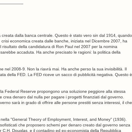
__________
 creata dalla banca centrale. Questo è stato vero sin dal 1914, quando
e crisi economica creata dalle banche, iniziata nel Dicembre 2007, ha
l risultato della candidatura di Ron Paul nel 2007 per la nomina
sarebbe accaduta. Ha anche precisato le ragioni: la politica della
 nel 2008-9. Non la riavrà mai. Ha anche perso la sua invisibilità. Il
ata della FED. La FED riceve un sacco di pubblicità negativa. Questo è
ella Federal Reserve propongono una soluzione peggiore alla stessa
 crea denaro dal nulla per pagare i progetti finanziati dal governo.
rno sarà in grado di offrire alle persone prestiti senza interessi, il che
nella "General Theory of Employment, Interest, and Money" (1936).
ofisticati che proposero schemi per denaro creato dal governo senza
or C.H. Douglas, e il contadino ed ex-economista della Repubblica