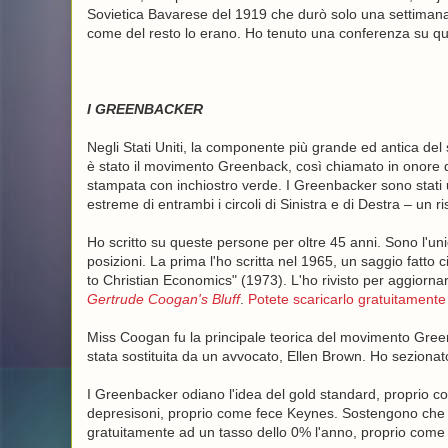
Sovietica Bavarese del 1919 che durò solo una settimana, 
come del resto lo erano. Ho tenuto una conferenza su 
I GREENBACKER
Negli Stati Uniti, la componente più grande ed antica d
è stato il movimento Greenback, così chiamato in onore de
stampata con inchiostro verde. I Greenbacker sono stati 
estreme di entrambi i circoli di Sinistra e di Destra – un ri
Ho scritto su queste persone per oltre 45 anni. Sono l'uni
posizioni. La prima l'ho scritta nel 1965, un saggio fatto ci
to Christian Economics" (1973). L'ho rivisto per aggiornarl
Gertrude Coogan's Bluff
.
Potete scaricarlo gratuitamente
Miss Coogan fu la principale teorica del movimento Green
stata sostituita da un avvocato, Ellen Brown. Ho sezionato
I Greenbacker odiano l'idea del gold standard, proprio 
depresisoni, proprio come fece Keynes. Sostengono che il
gratuitamente ad un tasso dello 0% l'anno, proprio come