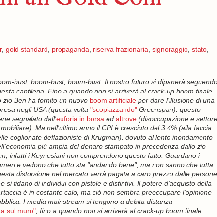
r
,
gold standard
,
propaganda
,
riserva frazionaria
,
signoraggio
,
stato
,
om-bust, boom-bust, boom-bust. Il nostro futuro si dipanerà seguend
esta cantilena. Fino a quando non si arriverà al crack-up boom finale.
 zio Ben ha fornito un nuovo
boom artificiale
per dare l'illusione di una
presa negli USA (questa volta
"scopiazzando"
Greenspan): questo
ene segnalato dall'
euforia in borsa
ed
altrove
(disoccupazione e settor
mobiliare). Ma nell'ultimo anno il CPI è cresciuto del 3.4% (alla faccia
lle coglionate deflazioniste di Krugman), dovuto al lento inondamento
ll'economia più ampia del denaro stampato in precedenza dallo zio
n; infatti i Keynesiani non comprendono questo fatto. Guardano i
meri e vedono che tutto sta "andando bene", ma non sanno che tutta
esta distorsione nel mercato verrà pagata a caro prezzo dalle persone
e si fidano di individui con pistole e distintivi. Il potere d'acquisto della
rtaccia è in costante calo, ma ciò non sembra preoccupare l'opinione
bblica. I media mainstream si tengono a debita distanza
tta sul muro"
; fino a quando non si arriverà al crack-up boom finale.