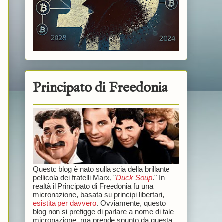
Principato di Freedonia
o
e
Questo blog è nato sulla scia della brillante
pellicola dei fratelli Marx, "
Duck Soup
." In
realtà il Principato di Freedonia fu una
micronazione, basata su principi libertari,
esistita per davvero
. Ovviamente, questo
blog non si prefigge di parlare a nome di tale
micronazione, ma prende spunto da questa