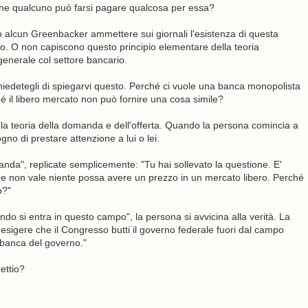
che qualcuno può farsi pagare qualcosa per essa?
alcun Greenbacker ammettere sui giornali l'esistenza di questa
io. O non capiscono questo principio elementare della teoria
enerale col settore bancario.
edetegli di spiegarvi questo. Perché ci vuole una banca monopolista
hé il libero mercato non può fornire una cosa simile?
la teoria della domanda e dell'offerta. Quando la persona comincia a
no di prestare attenzione a lui o lei.
nda", replicate semplicemente: "Tu hai sollevato la questione. E'
he non vale niente possa avere un prezzo in un mercato libero. Perché
o?"
ando si entra in questo campo", la persona si avvicina alla verità. La
 esigere che il Congresso butti il governo federale fuori dal campo
 banca del governo."
ettio?