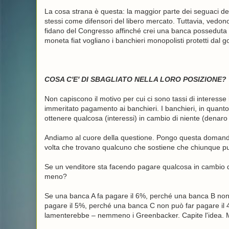
La cosa strana è questa: la maggior parte dei seguaci d
stessi come difensori del libero mercato. Tuttavia, ved
fidano del Congresso affinché crei una banca posseduta d
moneta fiat vogliano i banchieri monopolisti protetti dal g
COSA C'E' DI SBAGLIATO NELLA LORO POSIZIONE?
Non capiscono il motivo per cui ci sono tassi di interess
immeritato pagamento ai banchieri. I banchieri, in quanto 
ottenere qualcosa (interessi) in cambio di niente (denaro f
Andiamo al cuore della questione. Pongo questa domanda 
volta che trovano qualcuno che sostiene che chiunque pu
Se un venditore sta facendo pagare qualcosa in cambio d
meno?
Se una banca A fa pagare il 6%, perché una banca B non 
pagare il 5%, perché una banca C non può far pagare il 4%
lamenterebbe – nemmeno i Greenbacker. Capite l'idea. M