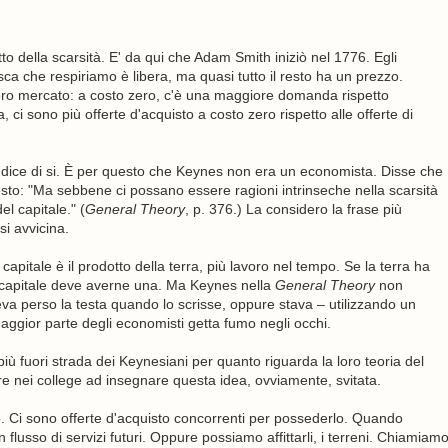
tto della scarsità. E' da qui che Adam Smith iniziò nel 1776. Egli
ca che respiriamo è libera, ma quasi tutto il resto ha un prezzo.
bero mercato: a costo zero, c'è una maggiore domanda rispetto
 ci sono più offerte d'acquisto a costo zero rispetto alle offerte di
dice di si. È per questo che Keynes non era un economista. Disse che
questo: "Ma sebbene ci possano essere ragioni intrinseche nella scarsità
el capitale." (
General Theory
, p. 376.) La considero la frase più
si avvicina.
apitale è il prodotto della terra, più lavoro nel tempo. Se la terra ha
l capitale deve averne una. Ma Keynes nella
General Theory
non
va perso la testa quando lo scrisse, oppure stava – utilizzando un
aggior parte degli economisti getta fumo negli occhi.
ù fuori strada dei Keynesiani per quanto riguarda la loro teoria del
 nei college ad insegnare questa idea, ovviamente, svitata.
. Ci sono offerte d'acquisto concorrenti per possederlo. Quando
usso di servizi futuri. Oppure possiamo affittarli, i terreni. Chiamiam