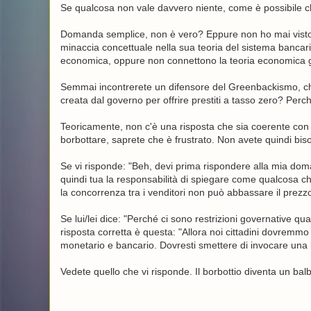
Se qualcosa non vale davvero niente, come è possibile 
Domanda semplice, non è vero? Eppure non ho mai visto 
minaccia concettuale nella sua teoria del sistema bancar
economica, oppure non connettono la teoria economica g
Semmai incontrerete un difensore del Greenbackismo, chi
creata dal governo per offrire prestiti a tasso zero? Perc
Teoricamente, non c'è una risposta che sia coerente con 
borbottare, saprete che è frustrato. Non avete quindi bisog
Se vi risponde: "Beh, devi prima rispondere alla mia doma
quindi tua la responsabilità di spiegare come qualcosa c
la concorrenza tra i venditori non può abbassare il prezz
Se lui/lei dice: "Perché ci sono restrizioni governative qu
risposta corretta è questa: "Allora noi cittadini dovremmo
monetario e bancario. Dovresti smettere di invocare una
Vedete quello che vi risponde. Il borbottio diventa un balb