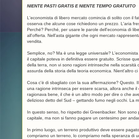
NIENTE PASTI GRATIS E NIENTE TEMPO GRATUITO
L'economista di libero mercato comincia di solito con il fa
osserva che alcune cose richiedono un prezzo. L'aria fres
Perché? Perché, per usare le parole dell'economia di li
all'offerta. Nell'asta gigante che ogni mercato rappresenta,
vendita.
Semplice, no? Ma è una legge universale? L'economista 
il capitale poteva in definitiva essere gratuito. Scrisse 
della terra, non vi sono ragioni intrinseche nella scarsità d
assurda della storia della teoria economica. Nient'altro ci 
Cosa c'è di sbagliato con la sua affermazione? Questo. Il c
una ragione intrinseca per essere scarsa, allora anche i
ragionava bene, il che è un altro modo per dire o che ave
delizioso detto del Sud – gettando fumo negli occhi. La m
In questo senso, ho rispetto dei Greenbacker. Non sono pi
capitale, ma non si fanno pagare un centesimo per andare
In primo luogo, un terreno produttivo deve essere pagato
compriamo un terreno, lo compriamo nella speranza di un fl