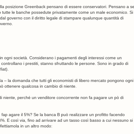
ella posizione Greenback pensano di essere conservatori. Pensano a s
ono tutte le banche possedute privatamente come un male economico. Si
al governo con il diritto legale di stampare qualunque quantità di
overno.
e in ogni società. Considerano i pagamenti degli interessi come un
controllano i prestiti, stanno sfruttando le persone. Sono in grado di
iat).
– la domanda che tutti gli economisti di libero mercato pongono ogni
ò ottenere qualcosa in cambio di niente.
i niente, perché un venditore concorrente non fa pagare un pò di
fap agare il 5%? Se la banca B può realizzare un profitto facendo
. E così via, fino ad arrivare ad un tasso così basso a cui nessuno si
ettiamola in un altro modo: