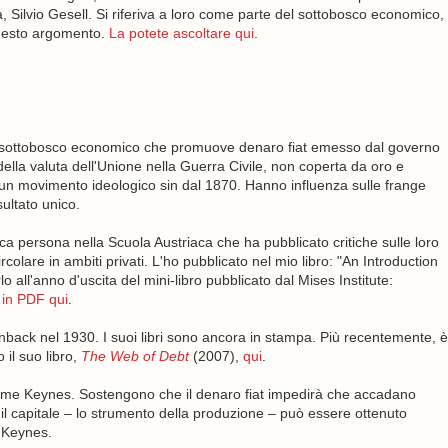
Silvio Gesell. Si riferiva a loro come parte del sottobosco economico,
questo argomento.
La potete ascoltare qui
.
el sottobosco economico che promuove denaro fiat emesso dal governo
lla valuta dell'Unione nella Guerra Civile, non coperta da oro e
un movimento ideologico sin dal 1870. Hanno influenza sulle frange
sultato unico.
ca persona nella Scuola Austriaca che ha pubblicato critiche sulle loro
rcolare in ambiti privati. L'ho pubblicato nel mio libro: "An Introduction
o all'anno d'uscita del mini-libro pubblicato dal Mises Institute:
 in PDF qui
.
back nel 1930. I suoi libri sono ancora in stampa. Più recentemente, è
 il suo libro,
The Web of Debt
(2007),
qui
.
come Keynes. Sostengono che il denaro fiat impedirà che accadano
 capitale – lo strumento della produzione – può essere ottenuto
 Keynes.