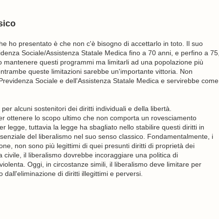
sico
e ho presentato è che non c'è bisogno di accettarlo in toto. Il suo
denza Sociale/Assistenza Statale Medica fino a 70 anni, e perfino a 75
o mantenere questi programmi ma limitarli ad una popolazione più
entrambe queste limitazioni sarebbe un'importante vittoria. Non
la Previdenza Sociale e dell'Assistenza Statale Medica e servirebbe come
cuni sostenitori dei diritti individuali e della libertà.
 per ottenere lo scopo ultimo che non comporta un rovesciamento
er legge, tuttavia la legge ha sbagliato nello stabilire questi diritti in
senziale del liberalismo nel suo senso classico. Fondamentalmente, i
ne, non sono più legittimi di quei presunti diritti di proprietà dei
a civile, il liberalismo dovrebbe incoraggiare una politica di
lenta. Oggi, in circostanze simili, il liberalismo deve limitare per
ll'eliminazione di diritti illegittimi e perversi.