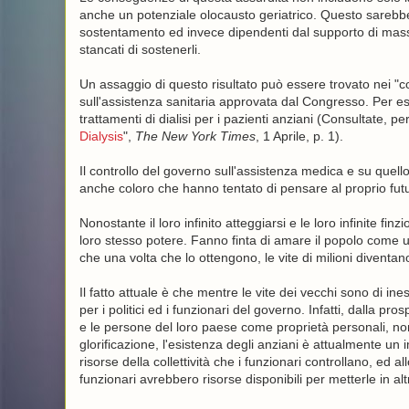
anche un potenziale olocausto geriatrico. Questo sarebbe 
sostentamento ed invece dipendenti dal supporto di masse 
stancati di sostenerli.
Un assaggio di questo risultato può essere trovato nei "co
sull'assistenza sanitaria approvata dal Congresso. Per esem
trattamenti di dialisi per i pazienti anziani (Consultate, p
Dialysis
",
The New York Times
, 1 Aprile, p. 1).
Il controllo del governo sull'assistenza medica e su quell
anche coloro che hanno tentato di pensare al proprio futu
Nonostante il loro infinito atteggiarsi e le loro infinite fin
loro stesso potere. Fanno finta di amare il popolo come
che una volta che lo ottengono, le vite di milioni diventano
Il fatto attuale è che mentre le vite dei vecchi sono di in
per i politici ed i funzionari del governo. Infatti, dalla pr
e le persone del loro paese come proprietà personali, no
glorificazione, l'esistenza degli anziani è attualmente u
risorse della collettività che i funzionari controllano, ed
funzionari avrebbero risorse disponibili per metterle in a