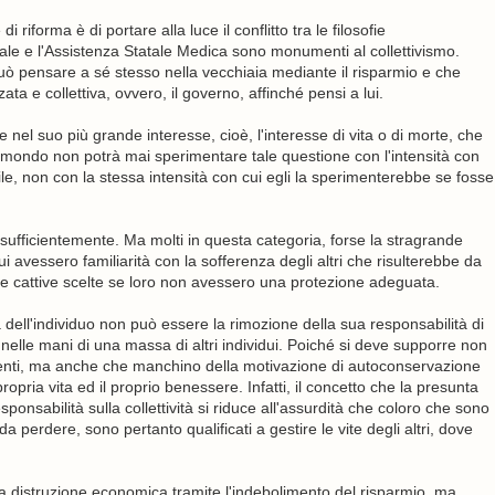
riforma è di portare alla luce il conflitto tra le filosofie
iale e l'Assistenza Statale Medica sono monumenti al collettivismo.
ò pensare a sé stesso nella vecchiaia mediante il risparmio e che
a e collettiva, ovvero, il governo, affinché pensi a lui.
e nel suo più grande interesse, cioè, l'interesse di vita o di morte, che
el mondo non potrà mai sperimentare tale questione con l'intensità con
nile, non con la stessa intensità con cui egli la sperimenterebbe se fosse
 sufficientemente. Ma molti in questa categoria, forse la stragrande
i avessero familiarità con la sofferenza degli altri che risulterebbe da
 cattive scelte se loro non avessero una protezione adeguata.
a dell'individuo non può essere la rimozione della sua responsabilità di
nelle mani di una massa di altri individui. Poiché si deve supporre non
etenti, ma anche che manchino della motivazione di autoconservazione
opria vita ed il proprio benessere. Infatti, il concetto che la presunta
ponsabilità sulla collettività si riduce all'assurdità che coloro che sono
a perdere, sono pertanto qualificati a gestire le vite degli altri, dove
 distruzione economica tramite l'indebolimento del risparmio, ma