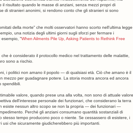
il risultato quando le masse di anziani, senza mezzi propri di
di stranieri anonimi, si rendono conto che gli stranieri si sono
mitati della morte" che molti osservatori hanno scorto nell'ultima legge
pio, una notizia degli ultimi giorni sugli sforzi per fermare i
er esempio, "
When Ailments Pile Up, Asking Patients to Rethink Free
o che è considerato il protocollo medico nel trattamento delle malattie,
ro sono a rischio.
zioni, i politici non amano il popolo — di qualsiasi età. Ciò che amano è il
 un mezzo per guadagnare potere. La storia mostra ancora ed ancora
 spendibili.
estimabile valore, quando prese una alla volta, non sono di attuale valor
ospettiva dell'interesse personale dei funzionari, che considerano la terra
n esiste nessun altro scopo se non la propria — dei funzionari —
n impedimento. Perché gli anziani consumano quantità sostanziali di
 allo stesso tempo producono poco o niente. Se cessassero di esistere, i
ltri usi che sicuramente giudicherebbero più importanti.