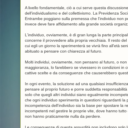
A livello fondamentale, ciò a cui serve questa discussione di 
dell'individualismo e del collettivismo. La Previdenza Soc
Entrambe poggiano sulla premessa che l'individuo non pu
invece deve fare affidamento alla grande società organizzat
L'individuo, ovviamente, è di gran lunga la parte principal
concerne il provvedere alla propria vecchiaia. Il resto d
cui egli un giorno la sperimenterà se vivrà fino all'età se
abituato a pensare con chiarezza al futuro.
Molti individui, ovviamente, non pensano al futuro, o non
maggioranza, lo farebbero se vivessero in condizioni in cu
cattive scelte e da conseguenze che causerebbero queste
In ogni evento, la soluzione ad una qualsiasi insufficienz
pensare al proprio futuro e porre suddetta responsabilità 
solo che quegli altri individui siano egualmente incomp
che ogni individuo sperimenta in questioni riguardanti la pr
incompetenza dell'individuo sia la base per spostare la res
incompetenti nel gestire le proprie vite, dove hanno tutto d
non hanno praticamente nulla da perdere.
Le conseguenze di questa assurdità non includono solo la