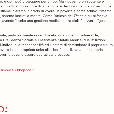
oto, e ciò li può proteggere per un pò. Ma il governo onnipotente è
iamo affidando sempre di più al potere dei funzionari del governo che
tiame. Saremo in grado di vivere, in povertà e come schiavi, fintanto
 saremo lasciati a morire. Come l'articolo del
Times
a cui si faceva
i avendo "scelto una gestione medica senza dialisi", ovvero, "gestione
uale, particolarmente in vecchia età, quando è più vulnerabile,
la Previdenza Sociale e l'Assistenza Statale Medica, due istituzioni
l'individuo la responsabilità ed il potere di determinare il proprio futuro
ere la sua proprietà unita alla libertà di utilizzarla per il proprio
governo devono essere epurati dal processo.
simoncelli.blogspot.it/
o: