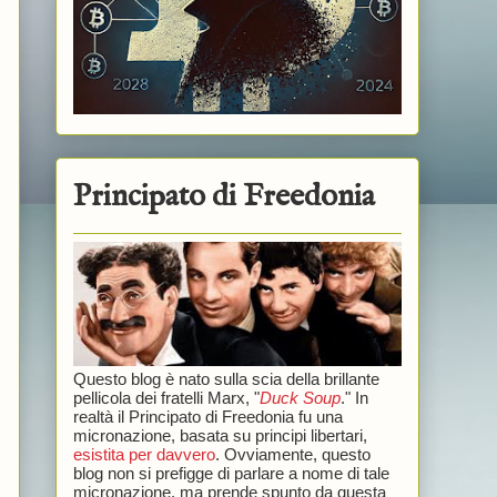
Principato di Freedonia
Questo blog è nato sulla scia della brillante
pellicola dei fratelli Marx, "
Duck Soup
." In
realtà il Principato di Freedonia fu una
micronazione, basata su principi libertari,
esistita per davvero
. Ovviamente, questo
blog non si prefigge di parlare a nome di tale
micronazione, ma prende spunto da questa