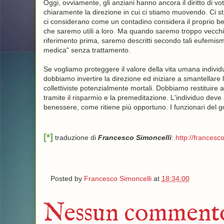
Oggi, ovviamente, gli anziani hanno ancora il diritto di v
chiaramente la direzione in cui ci stiamo muovendo. Ci st
ci considerano come un contadino considera il proprio bes
che saremo utili a loro. Ma quando saremo troppo vecchi,
riferimento prima, saremo descritti secondo tali eufemism
medica" senza trattamento.
Se vogliamo proteggere il valore della vita umana individ
dobbiamo invertire la direzione ed iniziare a smantellare 
collettiviste potenzialmente mortali. Dobbiamo restituire al
tramite il risparmio e la premeditazione. L'individuo deve av
benessere, come ritiene più opportuno. I funzionari del 
[*]
traduzione di
Francesco Simoncelli
:
http://francesco
Posted by
Francesco Simoncelli
at
18:34:00
Nessun comment