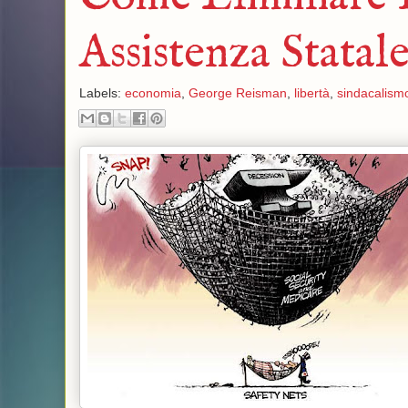
Assistenza Stata
Labels:
economia
,
George Reisman
,
libertà
,
sindacalism