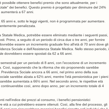
, è possibile ottenere benefici premio che sono attualmente, per i
 "totale" dei benefici. Questo premio è progettato per diminuire del 24%
ci aumenterà a 67 anni.
ra 65 anni e, sotto le leggi vigenti, non è programmata per aumentare.
equentemente penalizzata.
za Statale Medica, potrebbe essere eliminato mediante i seguenti passi,
sti. Primo, a seguito di un periodo di circa due o tre anni, per fornire
dovrebbe essere un incremento graduale fino all'età di 70 anni dove gli
revidenza Sociale e dell'Assistenza Statale Medica. Nello stesso periodo, i
iale dovrebbero essere spostati da 62 a 66 anni.
 semestrali per un periodo di 8 anni, con l'eccezione di un incremento
ica. Così, supponendo che la riforma che sto proponendo sarebbe
a Previdenza Sociale ancora a 66 anni, nel primo anno della sua
ciale sarebbe alzata a 62½ anni, mentre l'età pensionistica per i pieni
, sarebbe aumentata a 66½ anni. Nel secondo anno, le rispettive età
E continuerebbe così, anno dopo anno, per un incremento totale di 4
ti nell'indice dei prezzi al consumo, i benefici pensionistici
 età a cui potrebbero essere ottenuti. Così, alla fine del processo, gli