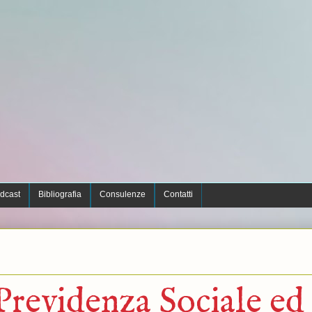
dcast
Bibliografia
Consulenze
Contatti
revidenza Sociale ed