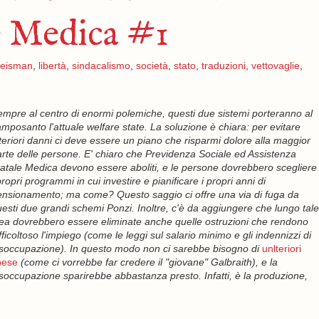
le Medica #1
eisman
,
libertà
,
sindacalismo
,
società
,
stato
,
traduzioni
,
vettovaglie
,
mpre al centro di enormi polemiche, questi due sistemi porteranno al
mposanto l'attuale welfare state. La soluzione è chiara: per evitare
teriori danni ci deve essere un piano che risparmi dolore alla maggior
rte delle persone. E' chiaro che Previdenza Sociale ed Assistenza
atale Medica devono essere aboliti, e le persone dovrebbero scegliere
propri programmi in cui investire e pianificare i propri anni di
nsionamento; ma come? Questo saggio ci offre una via di fuga da
esti due grandi schemi Ponzi. Inoltre, c'è da aggiungere che lungo tale
ea dovrebbero essere eliminate anche quelle ostruzioni che rendono
fficoltoso l'impiego (come le leggi sul salario minimo e gli indennizzi di
soccupazione). In questo modo non ci sarebbe bisogno di
unlteriori
pese
(come ci vorrebbe far credere il "giovane" Galbraith), e la
soccupazione sparirebbe abbastanza presto. Infatti, è la produzione,