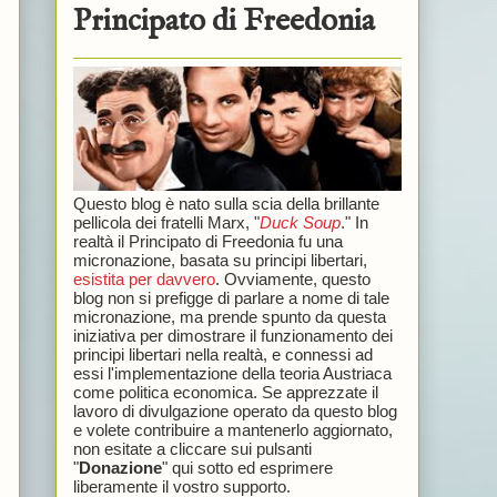
Principato di Freedonia
Questo blog è nato sulla scia della brillante
pellicola dei fratelli Marx, "
Duck Soup
." In
realtà il Principato di Freedonia fu una
micronazione, basata su principi libertari,
esistita per davvero
. Ovviamente, questo
blog non si prefigge di parlare a nome di tale
micronazione, ma prende spunto da questa
iniziativa per dimostrare il funzionamento dei
principi libertari nella realtà, e connessi ad
essi l'implementazione della teoria Austriaca
come politica economica. Se apprezzate il
lavoro di divulgazione operato da questo blog
e volete contribuire a mantenerlo aggiornato,
non esitate a cliccare sui pulsanti
"
Donazione
" qui sotto ed esprimere
liberamente il vostro supporto.