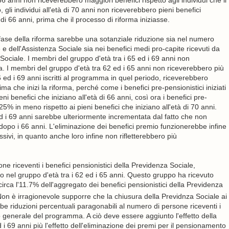
 66 anni non riceverebbero maggiori benefici rispetto agli individui che li
gli individui all'età di 70 anni non riceverebbero pieni benefici
à di 66 anni, prima che il processo di riforma iniziasse.
fase della riforma sarebbe una sotanziale riduzione sia nel numero
 e dell'Assistenza Sociale sia nei benefici medi pro-capite ricevuti da
ociale. I membri del gruppo d'età tra i 65 ed i 69 anni non
ca. I membri del gruppo d'età tra 62 ed i 65 anni non riceverebbero più
 ed i 69 anni iscritti al programma in quel periodo, riceverebbero
ma che inizi la riforma, perché come i benefici pre-pensionistici iniziati
ni benefici che iniziano all'età di 66 anni, così ora i benefici pre-
25% in meno rispetto ai pieni benefici che iniziano all'età di 70 anni.
6 ed i 69 anni sarebbe ulteriormente incrementata dal fatto che non
dopo i 66 anni. L'eliminazione dei benefici premio funzionerebbe infine
essivi, in quanto anche loro infine non rifletterebbero più
ne riceventi i benefici pensionistici della Previdenza Sociale,
no nel gruppo d'età tra i 62 ed i 65 anni. Questo gruppo ha ricevuto
circa l'11.7% dell'aggregato dei benefici pensionistici della Previdenza
on è irragionevole supporre che la chiusura della Previdnza Sociale ai
ebbe riduzioni percentuali paragonabili al numero di persone riceventi i
o generale del programma. A ciò deve essere aggiunto l'effetto della
 i 69 anni più l'effetto dell'eliminazione dei premi per il pensionamento