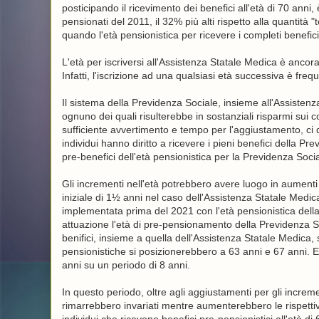
posticipando il ricevimento dei benefici all'età di 70 anni
pensionati del 2011, il 32% più alti rispetto alla quantità
quando l'età pensionistica per ricevere i completi benefi
L'età per iscriversi all'Assistenza Statale Medica è anco
Infatti, l'iscrizione ad una qualsiasi età successiva è fr
Il sistema della Previdenza Sociale, insieme all'Assisten
ognuno dei quali risulterebbe in sostanziali risparmi sui co
sufficiente avvertimento e tempo per l'aggiustamento, ci 
individui hanno diritto a ricevere i pieni benefici della P
pre-benefici dell'età pensionistica per la Previdenza Soc
Gli incrementi nell'età potrebbero avere luogo in aumenti
iniziale di 1½ anni nel caso dell'Assistenza Statale Med
implementata prima del 2021 con l'età pensionistica dell
attuazione l'età di pre-pensionamento della Previdenza So
benifici, insieme a quella dell'Assistenza Statale Medica
pensionistiche si posizionerebbero a 63 anni e 67 anni. 
anni su un periodo di 8 anni.
In questo periodo, oltre agli aggiustamenti per gli incremen
rimarrebbero invariati mentre aumenterebbero le rispettive