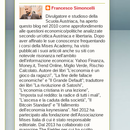
Francesco Simoncelli
Divulgatore e studioso della
Scuola Austriaca, ha aperto
questo blog nel 2010 come approfondimento
alle questioni economico/politiche analizzate
secondo un'ottica Austriaca e libertaria. Dopo
aver affinato le sue conoscenze frequentando
i corsi della Mises Academy, ha visto
pubblicati i suoi articoli anche su siti con
notevole risonanza nell'ambito
dell'informazione economica: Yahoo Finanza,
Money.it, Trend Online, Miglio Verde, Rischio
Calcolato. Autore dei libri "L'economia è un
gioco da ragazzi", "La fine delle fallacie
economiche" e "Il Grande Default"; traduttore
dei libri "La rivoluzione di Satoshi",
"L'economia cristiana in una lezione",
"Imposta sul reddito: la radice di tutti i mali",
"L'ascesa e la caduta della società", "Il
Bitcoin Standard" e "Il fallimento
dell'economia keynesiana". Nel 2012 ha
partecipato alla fondazione dell'Associazione
Mises Italia di cui è stato responsabile
editoriale. Dal 2013 ha collaborato col
magazine The Fielder per cui ha scritto