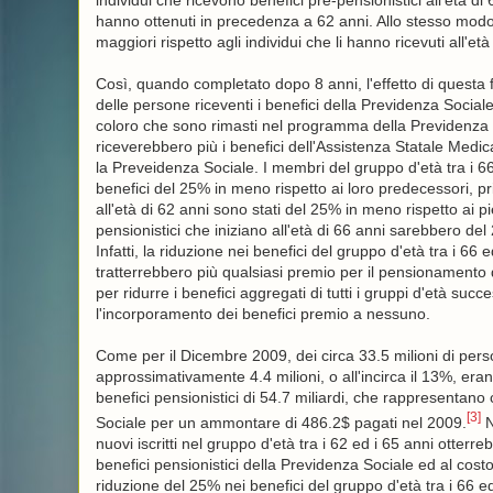
individui che ricevono benefici pre-pensionistici all'età di
hanno ottenuti in precedenza a 62 anni. Allo stesso modo, 
maggiori rispetto agli individui che li hanno ricevuti all'et
Così, quando completato dopo 8 anni, l'effetto di questa 
delle persone riceventi i benefici della Previdenza Sociale
coloro che sono rimasti nel programma della Previdenza S
riceverebbero più i benefici dell'Assistenza Statale Medi
la Preveidenza Sociale. I membri del gruppo d'età tra i 66
benefici del 25% in meno rispetto ai loro predecessori, pri
all'età di 62 anni sono stati del 25% in meno rispetto ai pie
pensionistici che iniziano all'età di 66 anni sarebbero del 
Infatti, la riduzione nei benefici del gruppo d'età tra i 6
tratterrebbero più qualsiasi premio per il pensionamento 
per ridurre i benefici aggregati di tutti i gruppi d'età succ
l'incorporamento dei benefici premio a nessuno.
Come per il Dicembre 2009, dei circa 33.5 milioni di perso
approssimativamente 4.4 milioni, o all'incirca il 13%, era
benefici pensionistici di 54.7 miliardi, che rappresentano 
[3]
Sociale per un ammontare di 486.2$ pagati nel 2009.
N
nuovi iscritti nel gruppo d'età tra i 62 ed i 65 anni otterr
benefici pensionistici della Previdenza Sociale ed al cost
riduzione del 25% nei benefici del gruppo d'età tra i 66 ed