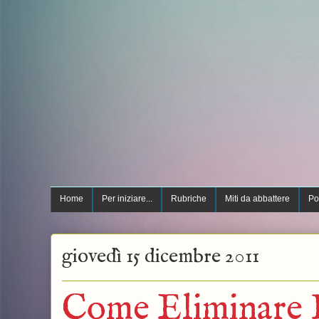
Home
Per iniziare...
Rubriche
Miti da abbattere
Po
giovedì 15 dicembre 2011
Come Eliminare P