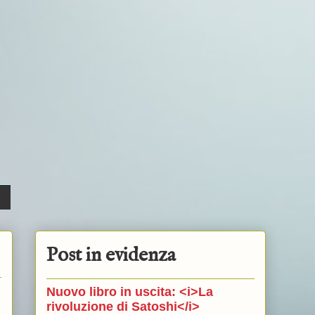
Post in evidenza
Nuovo libro in uscita: <i>La
rivoluzione di Satoshi</i>