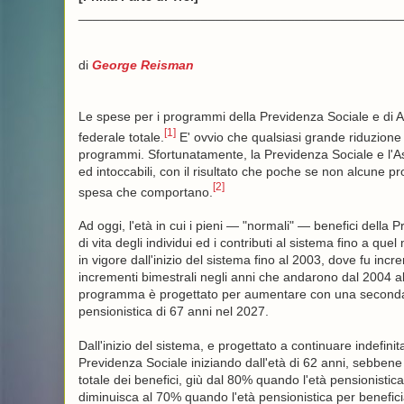
_____________________________________________
di
George Reisman
Le spese per i programmi della Previdenza Sociale e di A
[1]
federale totale.
E' ovvio che qualsiasi grande riduzione 
programmi. Sfortunatamente, la Previdenza Sociale e l'
ed intoccabili, con il risultato che poche se non alcune 
[2]
spesa che comportano.
Ad oggi, l'età in cui i pieni — "normali" — benefici della 
di vita degli individui ed i contributi al sistema fino a q
in vigore dall'inizio del sistema fino al 2003, dove fu inc
incrementi bimestrali negli anni che andarono dal 2004 al
programma è progettato per aumentare con una seconda se
pensionistica di 67 anni nel 2027.
Dall'inizio del sistema, e progettato a continuare indefinit
Previdenza Sociale iniziando dall'età di 62 anni, sebben
totale dei benefici, giù dal 80% quando l'età pensionisti
diminuisca al 70% quando l'età pensionistica per benefi