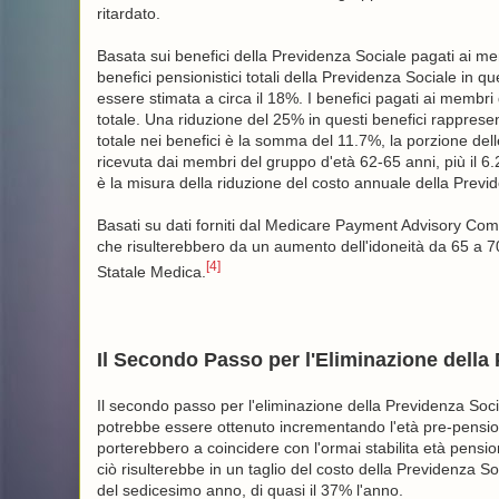
ritardato.
Basata sui benefici della Previdenza Sociale pagati ai me
benefici pensionistici totali della Previdenza Sociale in qu
essere stimata a circa il 18%. I benefici pagati ai membri 
totale. Una riduzione del 25% in questi benefici rappresen
totale nei benefici è la somma del 11.7%, la porzione de
ricevuta dai membri del gruppo d'età 62-65 anni, più il 
è la misura della riduzione del costo annuale della Previde
Basati su dati forniti dal Medicare Payment Advisory Comm
che risulterebbero da un aumento dell'idoneità da 65 a 70
[4]
Statale Medica.
Il Secondo Passo per l'Eliminazione della
Il secondo passo per l'eliminazione della Previdenza Soc
potrebbe essere ottenuto incrementando l'età pre-pensioni
porterebbero a coincidere con l'ormai stabilita età pensio
ciò risulterebbe in un taglio del costo della Previdenza So
del sedicesimo anno, di quasi il 37% l'anno.