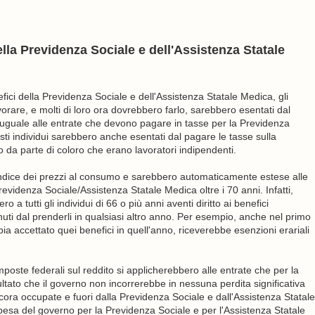
ella Previdenza Sociale e dell'Assistenza Statale
fici della Previdenza Sociale e dell'Assistenza Statale Medica, gli
orare, e molti di loro ora dovrebbero farlo, sarebbero esentati dal
uguale alle entrate che devono pagare in tasse per la Previdenza
 individui sarebbero anche esentati dal pagare le tasse sulla
ro da parte di coloro che erano lavoratori indipendenti.
'indice dei prezzi al consumo e sarebbero automaticamente estese alle
evidenza Sociale/Assistenza Statale Medica oltre i 70 anni. Infatti,
o a tutti gli individui di 66 o più anni aventi diritto ai benefici
enuti dal prenderli in qualsiasi altro anno. Per esempio, anche nel primo
a accettato quei benefici in quell'anno, riceverebbe esenzioni erariali
ste federali sul reddito si applicherebbero alle entrate che per la
ultato che il governo non incorrerebbe in nessuna perdita significativa
ancora occupate e fuori dalla Previdenza Sociale e dall'Assistenza Statale
esa del governo per la Previdenza Sociale e per l'Assistenza Statale