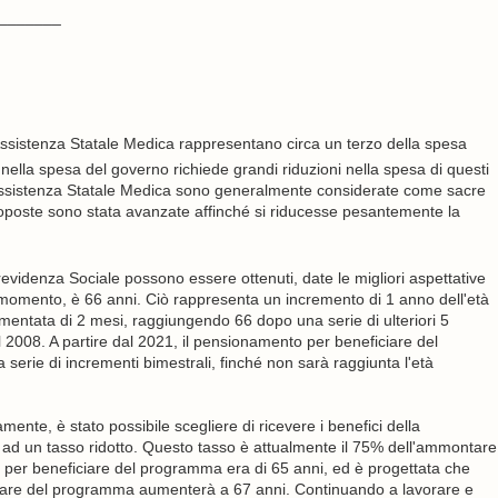
_______
ssistenza Statale Medica rappresentano circa un terzo della spesa
nella spesa del governo richiede grandi riduzioni nella spesa di questi
Assistenza Statale Medica sono generalmente considerate come sacre
proposte sono stata avanzate affinché si riducesse pesantemente la
Previdenza Sociale possono essere ottenuti, date le migliori aspettative
uel momento, è 66 anni. Ciò rappresenta un incremento di 1 anno dell'età
rementata di 2 mesi, raggiungendo 66 dopo una serie di ulteriori 5
 2008. A partire dal 2021, il pensionamento per beneficiare del
rie di incrementi bimestrali, finché non sarà raggiunta l'età
amente, è stato possibile scegliere di ricevere i benefici della
e ad un tasso ridotto. Questo tasso è attualmente il 75% dell'ammontare
ca per beneficiare del programma era di 65 anni, ed è progettata che
ciare del programma aumenterà a 67 anni. Continuando a lavorare e