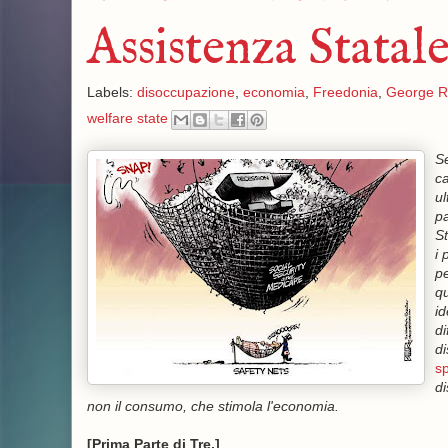
Assistenza Stata
Labels:
disoccupazione
,
economia
,
Freedonia
,
George R
welfare state
Se
ca
ul
pa
St
i 
pe
qu
id
di
di
s
di
non il consumo, che stimola l'economia.
[Prima Parte di Tre.]