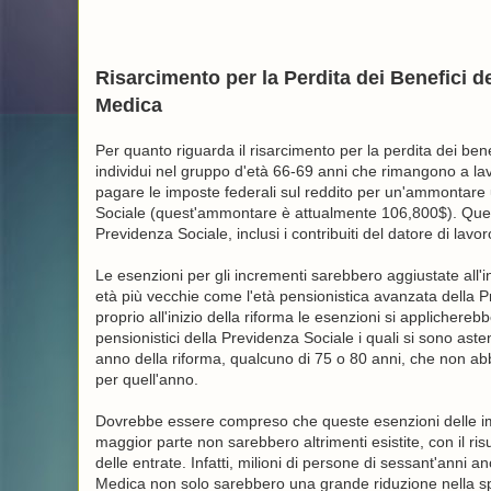
Risarcimento per la Perdita dei Benefici d
Medica
Per quanto riguarda il risarcimento per la perdita dei bene
individui nel gruppo d'età 66-69 anni che rimangono a lav
pagare le imposte federali sul reddito per un'ammontare 
Sociale (quest'ammontare è attualmente 106,800$). Questi
Previdenza Sociale, inclusi i contribuiti del datore di lavo
Le esenzioni per gli incrementi sarebbero aggiustate all
età più vecchie come l'età pensionistica avanzata della Pr
proprio all'inizio della riforma le esenzioni si applicherebber
pensionistici della Previdenza Sociale i quali si sono ast
anno della riforma, qualcuno di 75 o 80 anni, che non abbi
per quell'anno.
Dovrebbe essere compreso che queste esenzioni delle impo
maggior parte non sarebbero altrimenti esistite, con il ris
delle entrate. Infatti, milioni di persone di sessant'anni 
Medica non solo sarebbero una grande riduzione nella sp