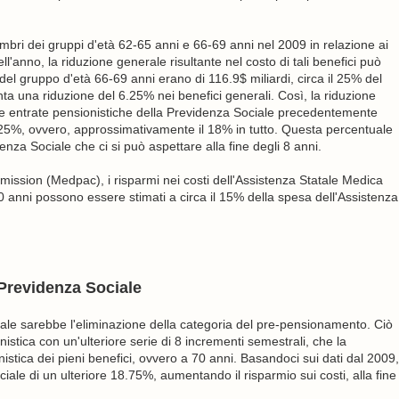
mbri dei gruppi d'età 62-65 anni e 66-69 anni nel 2009 in relazione ai
ell'anno, la riduzione generale risultante nel costo di tali benefici può
del gruppo d'età 66-69 anni erano di 116.9$ miliardi, circa il 25% del
ta una riduzione del 6.25% nei benefici generali. Così, la riduzione
lle entrate pensionistiche della Previdenza Sociale precedentemente
6.25%, ovvero, approssimativamente il 18% in tutto. Questa percentuale
nza Sociale che ci si può aspettare alla fine degli 8 anni.
ission (Medpac), i risparmi nei costi dell'Assistenza Statale Medica
 anni possono essere stimati a circa il 15% della spesa dell'Assistenza
 Previdenza Sociale
iale sarebbe l'eliminazione della categoria del pre-pensionamento. Ciò
stica con un'ulteriore serie di 8 incrementi semestrali, che la
nistica dei pieni benefici, ovvero a 70 anni. Basandoci sui dati dal 2009,
ciale di un ulteriore 18.75%, aumentando il risparmio sui costi, alla fine