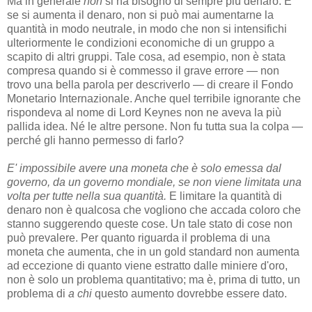
Ma in generale
non
si ha bisogno di sempre più denaro. E
se si aumenta il denaro, non si può mai aumentarne la
quantità in modo neutrale, in modo che non si intensifichi
ulteriormente le condizioni economiche di un gruppo a
scapito di altri gruppi. Tale cosa, ad esempio, non è stata
compresa quando si è commesso il grave errore — non
trovo una bella parola per descriverlo — di creare il Fondo
Monetario Internazionale. Anche quel terribile ignorante che
rispondeva al nome di Lord Keynes non ne aveva la più
pallida idea. Né le altre persone. Non fu tutta sua la colpa —
perché gli hanno permesso di farlo?
E' impossibile avere una moneta che è solo emessa dal
governo, da un governo mondiale, se non viene limitata una
volta per tutte nella sua quantità.
E limitare la quantità di
denaro non è qualcosa che vogliono che accada coloro che
stanno suggerendo queste cose. Un tale stato di cose non
può prevalere. Per quanto riguarda il problema di una
moneta che aumenta, che in un gold standard non aumenta
ad eccezione di quanto viene estratto dalle miniere d'oro,
non è solo un problema quantitativo; ma è, prima di tutto, un
problema di
a chi
questo aumento dovrebbe essere dato.