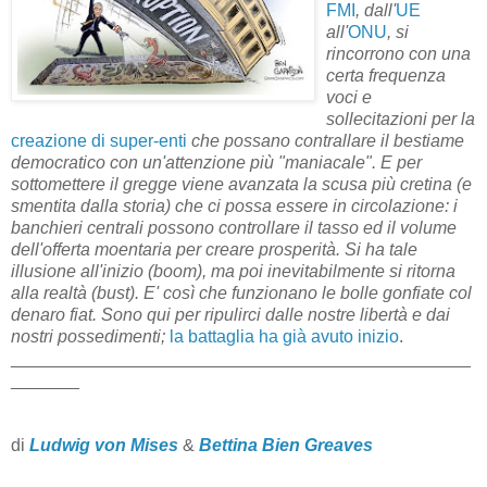
FMI
, dall'
UE
all'
ONU
, si
rincorrono con una
certa frequenza
voci e
sollecitazioni per la
creazione di super-enti
che possano contrallare il bestiame
democratico con un'attenzione più "maniacale". E per
sottomettere il gregge viene avanzata la scusa più cretina (e
smentita dalla storia) che ci possa essere in circolazione: i
banchieri centrali possono controllare il tasso ed il volume
dell'offerta moentaria per creare prosperità. Si ha tale
illusione all'inizio (boom), ma poi inevitabilmente si ritorna
alla realtà (bust). E' così che funzionano le bolle gonfiate col
denaro fiat. Sono qui per ripulirci dalle nostre libertà e dai
nostri possedimenti;
la battaglia ha già avuto inizio
.
_______________________________________________
_______
di
Ludwig von Mises
&
Bettina Bien Greaves