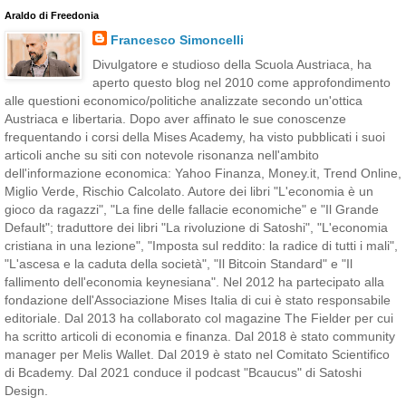
Araldo di Freedonia
Francesco Simoncelli
Divulgatore e studioso della Scuola Austriaca, ha
aperto questo blog nel 2010 come approfondimento
alle questioni economico/politiche analizzate secondo un'ottica
Austriaca e libertaria. Dopo aver affinato le sue conoscenze
frequentando i corsi della Mises Academy, ha visto pubblicati i suoi
articoli anche su siti con notevole risonanza nell'ambito
dell'informazione economica: Yahoo Finanza, Money.it, Trend Online,
Miglio Verde, Rischio Calcolato. Autore dei libri "L'economia è un
gioco da ragazzi", "La fine delle fallacie economiche" e "Il Grande
Default"; traduttore dei libri "La rivoluzione di Satoshi", "L'economia
cristiana in una lezione", "Imposta sul reddito: la radice di tutti i mali",
"L'ascesa e la caduta della società", "Il Bitcoin Standard" e "Il
fallimento dell'economia keynesiana". Nel 2012 ha partecipato alla
fondazione dell'Associazione Mises Italia di cui è stato responsabile
editoriale. Dal 2013 ha collaborato col magazine The Fielder per cui
ha scritto articoli di economia e finanza. Dal 2018 è stato community
manager per Melis Wallet. Dal 2019 è stato nel Comitato Scientifico
di Bcademy. Dal 2021 conduce il podcast "Bcaucus" di Satoshi
Design.