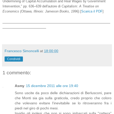
Undermining of Capital Accumulation and Real Wages by Government
Intervention," pp. 636–639 dell'autore di
Capitalism: A Treatise on
Economics (Ottawa, Illinois: Jameson Books, 1996)
.[
Scarica il PDF
]
_______________________________________________
___________________
Francesco Simoncelli
at
18:00:00
Condividi
1 commento:
Asmy
15 dicembre 2011 alle ore 19:40
Sono uscite da poco delle dichiarazioni di Berlusconi, pare
che Monti sia gia sulla graticola, credo proprio che coloro
che volevano evitare l'inevitabile se lo ritroveranno fra i
piedi nel giro di pochi mesi.
Invidio gli inglesi che non si sono imbarcati sulla "zattera"