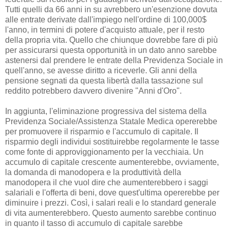
Tutti quelli da 66 anni in su avrebbero un'esenzione dovuta
alle entrate derivate dall'impiego nell'ordine di 100,000$
l'anno, in termini di potere d'acquisto attuale, per il resto
della propria vita. Quello che chiunque dovrebbe fare di più
per assicurarsi questa opportunità in un dato anno sarebbe
astenersi dal prendere le entrate della Previdenza Sociale in
quell'anno, se avesse diritto a riceverle. Gli anni della
pensione segnati da questa libertà dalla tassazione sul
reddito potrebbero davvero divenire "Anni d'Oro".
In aggiunta, l'eliminazione progressiva del sistema della
Previdenza Sociale/Assistenza Statale Medica opererebbe
per promuovere il risparmio e l'accumulo di capitale. Il
risparmio degli individui sostituirebbe regolarmente le tasse
come fonte di approviggionamento per la vecchiaia. Un
accumulo di capitale crescente aumenterebbe, ovviamente,
la domanda di manodopera e la produttività della
manodopera il che vuol dire che aumenterebbero i saggi
salariali e l'offerta di beni, dove quest'ultima opererebbe per
diminuire i prezzi. Così, i salari reali e lo standard generale
di vita aumenterebbero. Questo aumento sarebbe continuo
in quanto il tasso di accumulo di capitale sarebbe