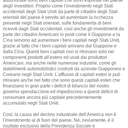
addizionale sono beni capitali che sono esportati nel paese
degli investitori. Proprio come l'investimento negli Stati
occidentali degli Stati Uniti da parte di cittadini degli Stati
orientali del paese è servito ad aumentare la ricchezza
presente negli Stati orientali, sulle fondamenta di beni
ricevuti dagli Stati occidentali, così anche gli investimenti da
parte dei cittadini Americani in posti come il Giappone e la
Cina servono ad aumentare i beni capitali negli Stati Uniti,
grazie al fatto che i beni capitali arrivano dal Giappone e
dalla Cina. Questi beni capitali non si ritrovano solo nei
componenti prodotti all'estero ed usati dai produttori
Americani, ma anche nelle numerose industrie, come gli
stabilimenti automobilistici costruiti da aziende Giapponesi e
Coreane negli Stati Uniti. L'afflusso di capitali esteri si può
ritrovare anche nel fatto che sono questi capitali esteri che
finanziano in gran parte i deficit di bilancio del nostro
governo spendaccione ed impediscono a questi deficit di
consumare ancora più capitale precedentemente
accumulato negli Stati Uniti.
Così, la causa del declino industriale dell'America non è
l'investimento al di fuori del paese. Né, ovviamente, è il
risultato esclusivo della Previdenza Sociale e