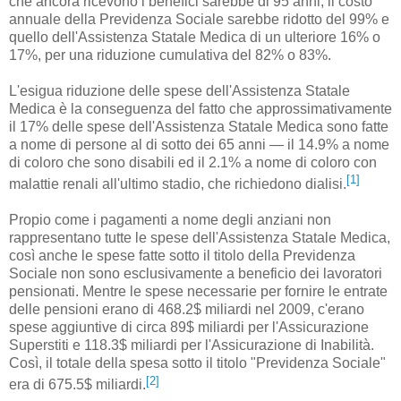
che ancora ricevono i benefici sarebbe di 95 anni, il costo
annuale della Previdenza Sociale sarebbe ridotto del 99% e
quello dell'Assistenza Statale Medica di un ulteriore 16% o
17%, per una riduzione cumulativa del 82% o 83%.
L'esigua riduzione delle spese dell'Assistenza Statale
Medica è la conseguenza del fatto che approssimativamente
il 17% delle spese dell'Assistenza Statale Medica sono fatte
a nome di persone al di sotto dei 65 anni — il 14.9% a nome
di coloro che sono disabili ed il 2.1% a nome di coloro con
[1]
malattie renali all'ultimo stadio, che richiedono dialisi.
Propio come i pagamenti a nome degli anziani non
rappresentano tutte le spese dell'Assistenza Statale Medica,
così anche le spese fatte sotto il titolo della Previdenza
Sociale non sono esclusivamente a beneficio dei lavoratori
pensionati. Mentre le spese necessarie per fornire le entrate
delle pensioni erano di 468.2$ miliardi nel 2009, c'erano
spese aggiuntive di circa 89$ miliardi per l'Assicurazione
Superstiti e 118.3$ miliardi per l'Assicurazione di Inabilità.
Così, il totale della spesa sotto il titolo "Previdenza Sociale"
[2]
era di 675.5$ miliardi.