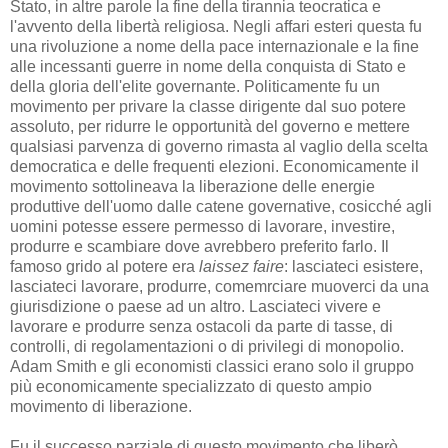
Stato, in altre parole la fine della tirannia teocratica e
l'avvento della libertà religiosa. Negli affari esteri questa fu
una rivoluzione a nome della pace internazionale e la fine
alle incessanti guerre in nome della conquista di Stato e
della gloria dell'elite governante. Politicamente fu un
movimento per privare la classe dirigente dal suo potere
assoluto, per ridurre le opportunità del governo e mettere
qualsiasi parvenza di governo rimasta al vaglio della scelta
democratica e delle frequenti elezioni. Economicamente il
movimento sottolineava la liberazione delle energie
produttive dell'uomo dalle catene governative, cosicché agli
uomini potesse essere permesso di lavorare, investire,
produrre e scambiare dove avrebbero preferito farlo. Il
famoso grido al potere era
laissez faire
: lasciateci esistere,
lasciateci lavorare, produrre, comemrciare muoverci da una
giurisdizione o paese ad un altro. Lasciateci vivere e
lavorare e produrre senza ostacoli da parte di tasse, di
controlli, di regolamentazioni o di privilegi di monopolio.
Adam Smith e gli economisti classici erano solo il gruppo
più economicamente specializzato di questo ampio
movimento di liberazione.
Fu il successo parziale di questo movimento che liberò