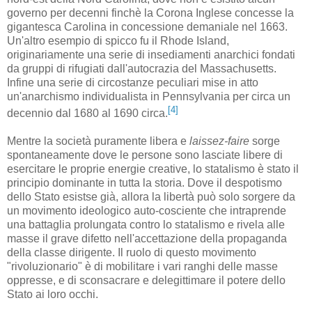
governo per decenni finchè la Corona Inglese concesse la
gigantesca Carolina in concessione demaniale nel 1663.
Un'altro esempio di spicco fu il Rhode Island,
originariamente una serie di insediamenti anarchici fondati
da gruppi di rifugiati dall'autocrazia del Massachusetts.
Infine una serie di circostanze peculiari mise in atto
un'anarchismo individualista in Pennsylvania per circa un
[4]
decennio dal 1680 al 1690 circa.
Mentre la società puramente libera e
laissez-faire
sorge
spontaneamente dove le persone sono lasciate libere di
esercitare le proprie energie creative, lo statalismo è stato il
principio dominante in tutta la storia. Dove il despotismo
dello Stato esistse già, allora la libertà può solo sorgere da
un movimento ideologico auto-cosciente che intraprende
una battaglia prolungata contro lo statalismo e rivela alle
masse il grave difetto nell'accettazione della propaganda
della classe dirigente. Il ruolo di questo movimento
"rivoluzionario" è di mobilitare i vari ranghi delle masse
oppresse, e di sconsacrare e delegittimare il potere dello
Stato ai loro occhi.