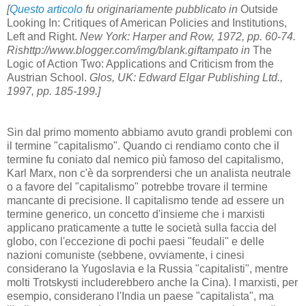
[
Questo articolo
fu originariamente pubblicato in
Outside
Looking In: Critiques of American Policies and Institutions,
Left and Right.
New York: Harper and Row, 1972, pp. 60-74.
Rishttp://www.blogger.com/img/blank.giftampato in
The
Logic of Action Two: Applications and Criticism from the
Austrian School.
Glos, UK: Edward Elgar Publishing Ltd.,
1997, pp. 185-199.]
Sin dal primo momento abbiamo avuto grandi problemi con
il termine "capitalismo". Quando ci rendiamo conto che il
termine fu coniato dal nemico più famoso del capitalismo,
Karl Marx, non c'è da sorprendersi che un analista neutrale
o a favore del "capitalismo" potrebbe trovare il termine
mancante di precisione. Il capitalismo tende ad essere un
termine generico, un concetto d'insieme che i marxisti
applicano praticamente a tutte le società sulla faccia del
globo, con l'eccezione di pochi paesi "feudali" e delle
nazioni comuniste (sebbene, ovviamente, i cinesi
considerano la Yugoslavia e la Russia "capitalisti", mentre
molti Trotskysti includerebbero anche la Cina). I marxisti, per
esempio, considerano l'India un paese "capitalista", ma