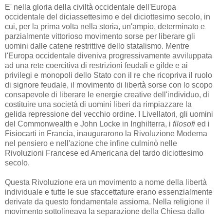
E' nella gloria della civiltà occidentale dell'Europa
occidentale del diciassettesimo e del diciottesimo secolo, in
cui, per la prima volta nella storia, un'ampio, determinato e
parzialmente vittorioso movimento sorse per liberare gli
uomini dalle catene restrittive dello statalismo. Mentre
l'Europa occidentale diveniva progressivamente avviluppata
ad una rete coercitiva di restrizioni feudali e gilde e ai
privilegi e monopoli dello Stato con il re che ricopriva il ruolo
di signore feudale, il movimento di libertà sorse con lo scopo
consapevole di liberare le energie creative dell'individuo, di
costituire una società di uomini liberi da rimpiazzare la
gelida repressione del vecchio ordine. I Livellatori, gli uomini
del Commonwealth e John Locke in Inghilterra, i
filosofi
ed i
Fisiocarti in Francia, inaugurarono la Rivoluzione Moderna
nel pensiero e nell'azione che infine culminò nelle
Rivoluzioni Francese ed Americana del tardo diciottesimo
secolo.
Questa Rivoluzione era un movimento a nome della libertà
individuale e tutte le sue sfaccettature erano essenzialmente
derivate da questo fondamentale assioma. Nella religione il
movimento sottolineava la separazione della Chiesa dallo