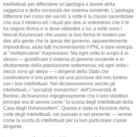
intellettuali per diffondere un'apologia a favore della
saggezza e della necessità del sistema esistente. L'apologia
differisce nel corso dei secoli; a volte è la classe sacerdotale
che usa il mistero ed i rituali per dire ai sottomessi che il re
ha origine divina e si deve obbedire a lui; a volte sono i
liberali Keynesiani che usano la loro forma di mistero per
dire alla gente che la spesa del governo, apparentemente
improduttiva, aiuta tutti incrementando il PNL e dare energia
al "moltiplicatore" Keynesiano. Ma ogni volta lo scopo è lo
stesso — giustificare il sistema di governo esistente e lo
sfruttamento della popolazione sottomessa; ed ogni volta i
mezzi sono gli stessi — i dirigenti dello Stato che
condividono il loro potere ed una porzione del loro bottino
con i loro intellettuali. Nel diciannovesimo secolo gli
intellettuali, i "socialisti monarchici" dell'Università di
Berlino, dichiararono orgogliosamente che il loro obiettivo
principe era di servire come "la scorta degli intellettuali della
Casa degli Hohenzollern". Questa è stata la funzione della
corte degli intelelttuali, nel passato e nel presente — servire
come la scorta di intellettuali per la loro particolare classe
dirigente.