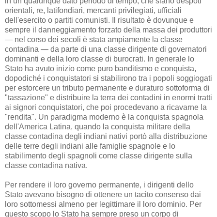
in un qualunque dato periodo di tempo, che siano despoti
orientali, re, latifondiari, mercanti privilegiati, ufficiali
dell'esercito o partiti comunisti. Il risultato è dovunque e
sempre il danneggiamento forzato della massa dei produttori
— nel corso dei secoli è stata ampiamente la classe
contadina — da parte di una classe dirigente di governatori
dominanti e della loro classe di burocrati. In generale lo
Stato ha avuto inizio come puro banditismo e conquista,
dopodiché i conquistatori si stabilirono tra i popoli soggiogati
per estorcere un tributo permanente e duraturo sottoforma di
"tassazione" e distribuire la terra dei contadini in enormi tratti
ai signori conquistatori, che poi procedevano a ricavarne la
"rendita". Un paradigma moderno è la conquista spagnola
dell'America Latina, quando la conquista militare della
classe contadina degli indiani nativi portò alla distribuzione
delle terre degli indiani alle famiglie spagnole e lo
stabilimento degli spagnoli come classe dirigente sulla
classe contadina nativa.
Per rendere il loro governo permanente, i dirigenti dello
Stato avevano bisogno di ottenere un tacito consenso dai
loro sottomessi almeno per legittimare il loro dominio. Per
questo scopo lo Stato ha sempre preso un corpo di