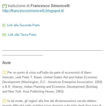
[*]
traduzione di
Francesco Simoncelli
:
http://francescosimoncelli.blogspot.it/
(I)
.
Link alla Seconda Parte
(II)
.
Link alla Terza Parte
_______________________________________________
___________________
Note
[1]
Per un punto di vista sull'India da parte di economisti di libero
mercato, vedi Peter T. Bauer,
United States Aid and Indian Economic
Development
(Washington, D.C.: American Enterprise Association, 1959)
e B.R. Shenoy,
Indian Planning and Economic Development
(Bombay
and New York: Asia Publishing House, 1963).
[2]
In tal modo, gli inglesi alla fine del diciannovesimo secolo ebbero
grande difficoltà nello stabilire il loro dominio sulla tribù degli Ibos privi di