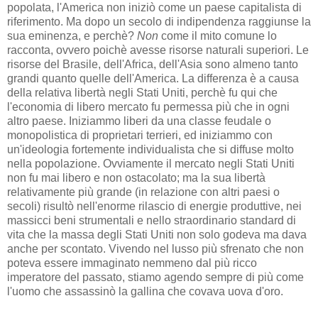
popolata, l'America non iniziò come un paese capitalista di
riferimento. Ma dopo un secolo di indipendenza raggiunse la
sua eminenza, e perchè?
Non
come il mito comune lo
racconta, ovvero poichè avesse risorse naturali superiori. Le
risorse del Brasile, dell'Africa, dell'Asia sono almeno tanto
grandi quanto quelle dell'America. La differenza è a causa
della relativa libertà negli Stati Uniti, perchè fu qui che
l'economia di libero mercato fu permessa più che in ogni
altro paese. Iniziammo liberi da una classe feudale o
monopolistica di proprietari terrieri, ed iniziammo con
un'ideologia fortemente individualista che si diffuse molto
nella popolazione. Ovviamente il mercato negli Stati Uniti
non fu mai libero e non ostacolato; ma la sua libertà
relativamente più grande (in relazione con altri paesi o
secoli) risultò nell'enorme rilascio di energie produttive, nei
massicci beni strumentali e nello straordinario standard di
vita che la massa degli Stati Uniti non solo godeva ma dava
anche per scontato. Vivendo nel lusso più sfrenato che non
poteva essere immaginato nemmeno dal più ricco
imperatore del passato, stiamo agendo sempre di più come
l'uomo che assassinò la gallina che covava uova d'oro.