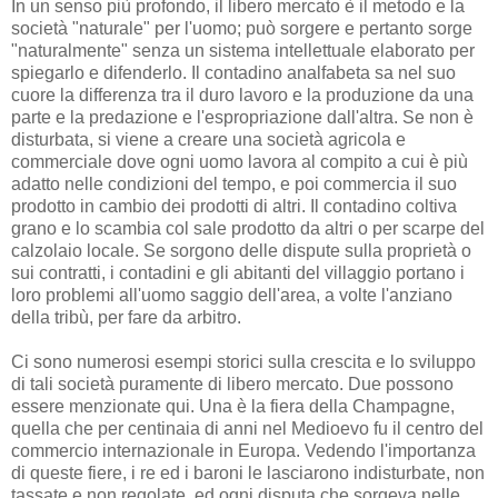
In un senso più profondo, il libero mercato è il metodo e la
società "naturale" per l'uomo; può sorgere e pertanto sorge
"naturalmente" senza un sistema intellettuale elaborato per
spiegarlo e difenderlo. Il contadino analfabeta sa nel suo
cuore la differenza tra il duro lavoro e la produzione da una
parte e la predazione e l'espropriazione dall'altra. Se non è
disturbata, si viene a creare una società agricola e
commerciale dove ogni uomo lavora al compito a cui è più
adatto nelle condizioni del tempo, e poi commercia il suo
prodotto in cambio dei prodotti di altri. Il contadino coltiva
grano e lo scambia col sale prodotto da altri o per scarpe del
calzolaio locale. Se sorgono delle dispute sulla proprietà o
sui contratti, i contadini e gli abitanti del villaggio portano i
loro problemi all'uomo saggio dell'area, a volte l'anziano
della tribù, per fare da arbitro.
Ci sono numerosi esempi storici sulla crescita e lo sviluppo
di tali società puramente di libero mercato. Due possono
essere menzionate qui. Una è la fiera della Champagne,
quella che per centinaia di anni nel Medioevo fu il centro del
commercio internazionale in Europa. Vedendo l'importanza
di queste fiere, i re ed i baroni le lasciarono indisturbate, non
tassate e non regolate, ed ogni disputa che sorgeva nelle