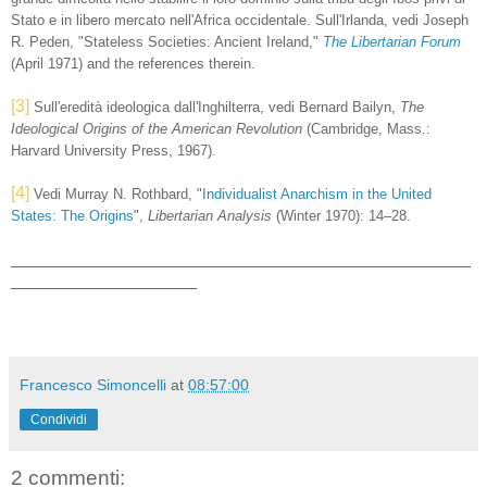
Stato e in libero mercato nell'Africa occidentale. Sull'Irlanda, vedi Joseph
R. Peden, "Stateless Societies: Ancient Ireland,"
The Libertarian Forum
(April 1971) and the references therein.
[3]
Sull'eredità ideologica dall'Inghilterra, vedi Bernard Bailyn,
The
Ideological Origins of the American Revolution
(Cambridge, Mass.:
Harvard University Press, 1967).
[4]
Vedi Murray N. Rothbard, "
Individualist Anarchism in the United
States: The Origins
",
Libertarian Analysis
(Winter 1970): 14–28.
_______________________________________________
___________________
Francesco Simoncelli
at
08:57:00
Condividi
2 commenti: