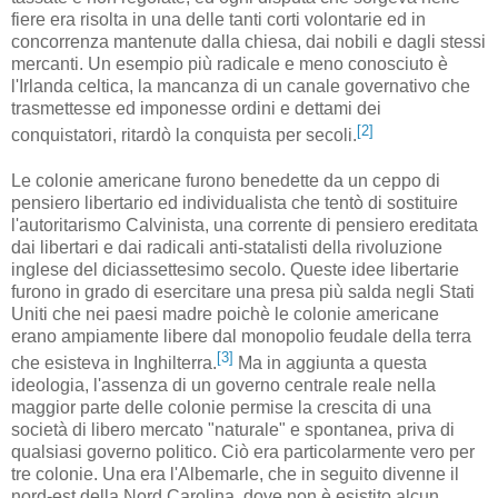
fiere era risolta in una delle tanti corti volontarie ed in
concorrenza mantenute dalla chiesa, dai nobili e dagli stessi
mercanti. Un esempio più radicale e meno conosciuto è
l'Irlanda celtica, la mancanza di un canale governativo che
trasmettesse ed imponesse ordini e dettami dei
[2]
conquistatori, ritardò la conquista per secoli.
Le colonie americane furono benedette da un ceppo di
pensiero libertario ed individualista che tentò di sostituire
l'autoritarismo Calvinista, una corrente di pensiero ereditata
dai libertari e dai radicali anti-statalisti della rivoluzione
inglese del diciassettesimo secolo. Queste idee libertarie
furono in grado di esercitare una presa più salda negli Stati
Uniti che nei paesi madre poichè le colonie americane
erano ampiamente libere dal monopolio feudale della terra
[3]
che esisteva in Inghilterra.
Ma in aggiunta a questa
ideologia, l'assenza di un governo centrale reale nella
maggior parte delle colonie permise la crescita di una
società di libero mercato "naturale" e spontanea, priva di
qualsiasi governo politico. Ciò era particolarmente vero per
tre colonie. Una era l'Albemarle, che in seguito divenne il
nord-est della Nord Carolina, dove non è esistito alcun