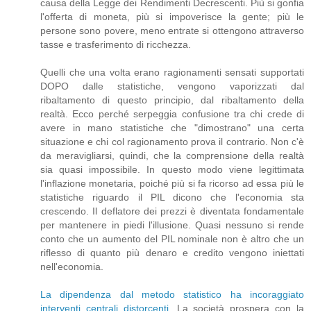
causa della Legge dei Rendimenti Decrescenti. Più si gonfia
l'offerta di moneta, più si impoverisce la gente; più le
persone sono povere, meno entrate si ottengono attraverso
tasse e trasferimento di ricchezza.
Quelli che una volta erano ragionamenti sensati supportati
DOPO dalle statistiche, vengono vaporizzati dal
ribaltamento di questo principio, dal ribaltamento della
realtà. Ecco perché serpeggia confusione tra chi crede di
avere in mano statistiche che "dimostrano" una certa
situazione e chi col ragionamento prova il contrario. Non c'è
da meravigliarsi, quindi, che la comprensione della realtà
sia quasi impossibile. In questo modo viene legittimata
l'inflazione monetaria, poiché più si fa ricorso ad essa più le
statistiche riguardo il PIL dicono che l'economia sta
crescendo. Il deflatore dei prezzi è diventata fondamentale
per mantenere in piedi l'illusione. Quasi nessuno si rende
conto che un aumento del PIL nominale non è altro che un
riflesso di quanto più denaro e credito vengono iniettati
nell'economia.
La dipendenza dal metodo statistico ha incoraggiato
interventi centrali distorcenti
. La società prospera con la