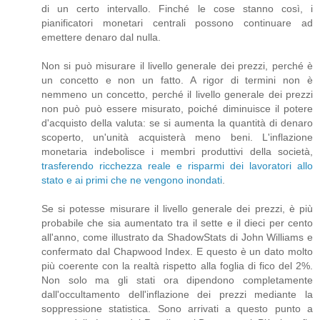
di un certo intervallo. Finché le cose stanno così, i
pianificatori monetari centrali possono continuare ad
emettere denaro dal nulla.
Non si può misurare il livello generale dei prezzi, perché è
un concetto e non un fatto. A rigor di termini non è
nemmeno un concetto, perché il livello generale dei prezzi
non può può essere misurato, poiché diminuisce il potere
d'acquisto della valuta: se si aumenta la quantità di denaro
scoperto, un'unità acquisterà meno beni. L'inflazione
monetaria indebolisce i membri produttivi della società,
trasferendo ricchezza reale e risparmi dei lavoratori allo
stato e ai primi che ne vengono inondati
.
Se si potesse misurare il livello generale dei prezzi, è più
probabile che sia aumentato tra il sette e il dieci per cento
all'anno, come illustrato da ShadowStats di John Williams e
confermato dal Chapwood Index. E questo è un dato molto
più coerente con la realtà rispetto alla foglia di fico del 2%.
Non solo ma gli stati ora dipendono completamente
dall'occultamento dell'inflazione dei prezzi mediante la
soppressione statistica. Sono arrivati ​​a questo punto a