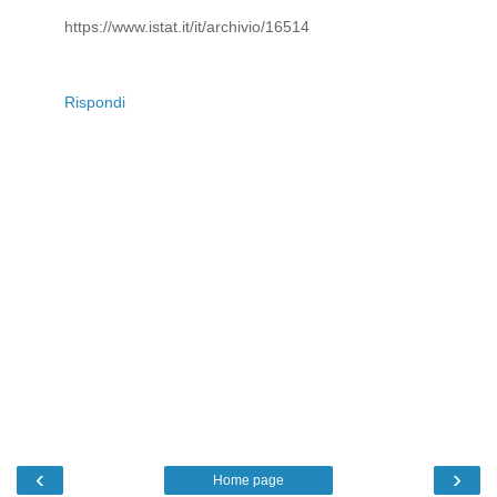
https://www.istat.it/it/archivio/16514
Rispondi
‹
›
Home page