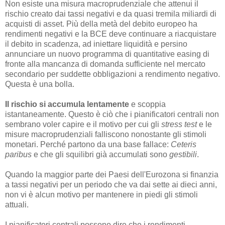
Non esiste una misura macroprudenziale che attenui il
rischio creato dai tassi negativi e da quasi tremila miliardi di
acquisti di asset. Più della metà del debito europeo ha
rendimenti negativi e la BCE deve continuare a riacquistare
il debito in scadenza, ad iniettare liquidità e persino
annunciare un nuovo programma di quantitative easing di
fronte alla mancanza di domanda sufficiente nel mercato
secondario per suddette obbligazioni a rendimento negativo.
Questa è una bolla.
Il rischio si accumula lentamente
e scoppia
istantaneamente. Questo è ciò che i pianificatori centrali non
sembrano voler capire e il motivo per cui gli
stress test
e le
misure macroprudenziali falliscono nonostante gli stimoli
monetari. Perché partono da una base fallace:
Ceteris
paribus
e che gli squilibri già accumulati sono
gestibili
.
Quando la maggior parte dei Paesi dell'Eurozona si finanzia
a tassi negativi per un periodo che va dai sette ai dieci anni,
non vi è alcun motivo per mantenere in piedi gli stimoli
attuali.
I pianificatori centrali possono dire che i rendimenti