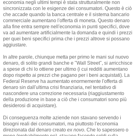
economia negli ultimi tempi è stata strutturalmente non
sincronizzata con le esigenze dei consumatori. Questo è ciò
che accade quando la banca centrale e il sistema bancario
commerciale aumentano l'offerta di moneta. Questo denaro
alla fine entra sempre nell'economia in punti specifici, dove
va ad aumentare artificialmente la domanda e quindi i prezzi
per quei beni specifici prima che i prezzi altrove si possano
aggiustare.
In altre parole, chiunque metta per primo le mani sul nuovo
denaro, di solito grandi banche e "Wall Street", si arricchisce
a spese di chi lo ottiene per ultimo (i cui redditi aumentano
dopo rispetto ai prezzi che pagano per i beni acquistati). La
Federal Reserve ha aumentato enormemente l'offerta di
denaro sin dall'ultima crisi finanziaria, nel tentativo di
nascondere una correzione necessaria (riaggiustamento
della produzione in base a ciò che i consumatori sono più
desiderosi di acquistare).
Di conseguenza molte aziende non stavano servendo i
bisogni reali dei consumatori, ma piuttosto l'economia
direzionata dal denaro creato
ex novo
. Che lo sapessero o
meno (probabilmente no), stavano facendo soldi sulla