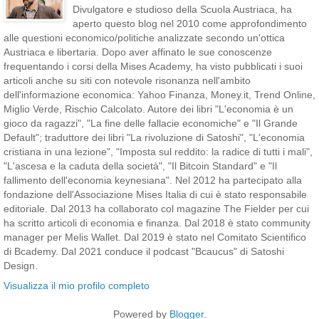
Divulgatore e studioso della Scuola Austriaca, ha
aperto questo blog nel 2010 come approfondimento
alle questioni economico/politiche analizzate secondo un'ottica
Austriaca e libertaria. Dopo aver affinato le sue conoscenze
frequentando i corsi della Mises Academy, ha visto pubblicati i suoi
articoli anche su siti con notevole risonanza nell'ambito
dell'informazione economica: Yahoo Finanza, Money.it, Trend Online,
Miglio Verde, Rischio Calcolato. Autore dei libri "L'economia è un
gioco da ragazzi", "La fine delle fallacie economiche" e "Il Grande
Default"; traduttore dei libri "La rivoluzione di Satoshi", "L'economia
cristiana in una lezione", "Imposta sul reddito: la radice di tutti i mali",
"L'ascesa e la caduta della società", "Il Bitcoin Standard" e "Il
fallimento dell'economia keynesiana". Nel 2012 ha partecipato alla
fondazione dell'Associazione Mises Italia di cui è stato responsabile
editoriale. Dal 2013 ha collaborato col magazine The Fielder per cui
ha scritto articoli di economia e finanza. Dal 2018 è stato community
manager per Melis Wallet. Dal 2019 è stato nel Comitato Scientifico
di Bcademy. Dal 2021 conduce il podcast "Bcaucus" di Satoshi
Design.
Visualizza il mio profilo completo
Powered by
Blogger
.