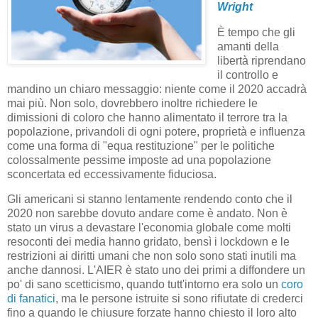
Wright
È tempo che gli
amanti della
libertà riprendano
il controllo e
mandino un chiaro messaggio: niente come il 2020 accadrà
mai più. Non solo, dovrebbero inoltre richiedere le
dimissioni di coloro che hanno alimentato il terrore tra la
popolazione, privandoli di ogni potere, proprietà e influenza
come una forma di "equa restituzione" per le politiche
colossalmente pessime imposte ad una popolazione
sconcertata ed eccessivamente fiduciosa.
Gli americani si stanno lentamente rendendo conto che il
2020 non sarebbe dovuto andare come è andato. Non è
stato un virus a devastare l'economia globale come molti
resoconti dei media hanno gridato, bensì i lockdown e le
restrizioni ai diritti umani che non solo sono stati inutili ma
anche dannosi. L'AIER è stato uno dei primi a diffondere un
po' di sano scetticismo, quando tutt'intorno era solo un
coro
di fanatici
, ma le persone istruite si sono rifiutate di crederci
fino a quando le chiusure forzate hanno chiesto il loro alto