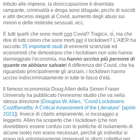
tributo alle imprese, la disoccupazione è diventata
rampante, criminalità e droga sono dilagate, picchi di suicidi
e altri decessi slegati al Covid, aumento degli abusi sui
minori e delle molestie sessuali, ecc.
E tutti quelli che sono morti
con
Covid? Tragico, sì, ma che
dire di tutti coloro che sono morti
per
il lockdown? L'AIER ha
raccolto
35 importanti studi
di eminenti scienziati ed
economisti che dimostrano che i lockdown non solo hanno
danneggiato l'economia, ma
hanno ucciso più persone di
quante ne abbiano salvate
! A differenza del Covid, che ha
riguardato principalmente gli anziani, i lockdown hanno
ucciso indiscriminatamente in tutte le fasce d'età.
Il famoso economista Doug Allen della Simon Fraser
University ha pubblicato l'ennesimo studio che va nella
stessa direzione (
Douglas W. Allen, "Covid Lockdowns
Cost/Benefits: A Critical Assessment of the Literature" [aprile
2021]
). Invece di citarlo ampiamente, vi incoraggio a
leggerlo. Allen ha scoperto che i lockdown (che non
dovrebbero essere confusi con le politiche di isolamento di
alcune isole) non erano necessari, perché gli individui si
erano già volontariamente impegnati in sforzi collettivi per