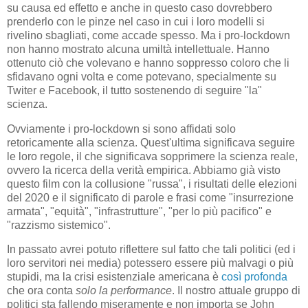
su causa ed effetto e anche in questo caso dovrebbero
prenderlo con le pinze nel caso in cui i loro modelli si
rivelino sbagliati, come accade spesso. Ma i pro-lockdown
non hanno mostrato alcuna umiltà intellettuale. Hanno
ottenuto ciò che volevano e hanno soppresso coloro che li
sfidavano ogni volta e come potevano, specialmente su
Twiter e Facebook, il tutto sostenendo di seguire "la"
scienza.
Ovviamente i pro-lockdown si sono affidati solo
retoricamente alla scienza. Quest'ultima significava seguire
le loro regole, il che significava sopprimere la scienza reale,
ovvero la ricerca della verità empirica. Abbiamo già visto
questo film con la collusione "russa", i risultati delle elezioni
del 2020 e il significato di parole e frasi come "insurrezione
armata", "equità", "infrastrutture", "per lo più pacifico" e
"razzismo sistemico".
In passato avrei potuto riflettere sul fatto che tali politici (ed i
loro servitori nei media) potessero essere più malvagi o più
stupidi, ma la crisi esistenziale americana è
così profonda
che ora conta
solo la performance
. Il nostro attuale gruppo di
politici sta fallendo miseramente e non importa se John