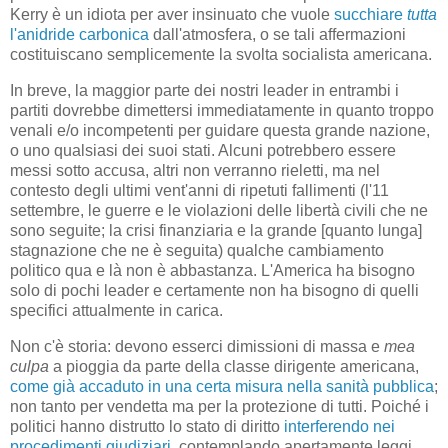
Kerry è un idiota per aver insinuato che vuole
succhiare
tutta
l'anidride carbonica
dall'atmosfera, o se tali affermazioni
costituiscano semplicemente la svolta socialista americana.
In breve, la maggior parte dei nostri leader in entrambi i
partiti dovrebbe dimettersi immediatamente in quanto troppo
venali e/o incompetenti per guidare questa grande nazione,
o uno qualsiasi dei suoi stati. Alcuni potrebbero essere
messi sotto accusa, altri non verranno rieletti, ma nel
contesto degli ultimi vent'anni di ripetuti fallimenti (l'11
settembre, le guerre e le violazioni delle libertà civili che ne
sono seguite; la crisi finanziaria e la grande [quanto lunga]
stagnazione che ne è seguita) qualche cambiamento
politico qua e là non è abbastanza. L'America ha bisogno
solo di pochi leader e certamente non ha bisogno di quelli
specifici attualmente in carica.
Non c'è storia: devono esserci dimissioni di massa e
mea
culpa
a pioggia da parte della classe dirigente americana,
come già accaduto in una certa misura nella sanità pubblica
;
non tanto per vendetta ma per la protezione di tutti. Poiché i
politici hanno distrutto lo stato di diritto
interferendo nei
procedimenti giudiziari
, contemplando apertamente leggi