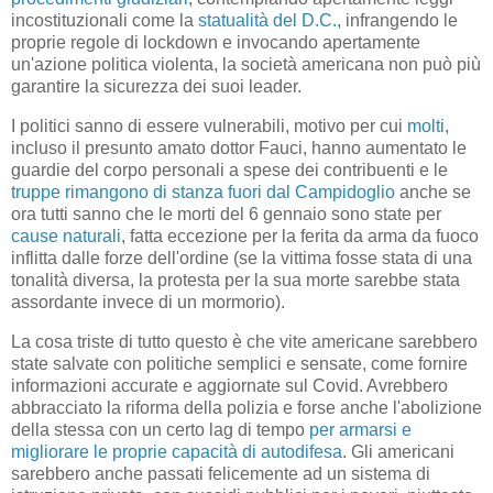
incostituzionali come la
statualità del D.C.
, infrangendo le
proprie regole di lockdown e invocando apertamente
un'azione politica violenta, la società americana non può più
garantire la sicurezza dei suoi leader.
I politici sanno di essere vulnerabili, motivo per cui
molti
,
incluso il presunto amato dottor Fauci, hanno aumentato le
guardie del corpo personali a spese dei contribuenti e le
truppe rimangono di stanza fuori dal Campidoglio
anche se
ora tutti sanno che le morti del ​​6 gennaio sono state per
cause naturali
, fatta eccezione per la ferita da arma da fuoco
inflitta dalle forze dell'ordine (se la vittima fosse stata di una
tonalità diversa, la protesta per la sua morte sarebbe stata
assordante invece di un mormorio).
La cosa triste di tutto questo è che vite americane sarebbero
state salvate con politiche semplici e sensate, come fornire
informazioni accurate e aggiornate sul Covid. Avrebbero
abbracciato la riforma della polizia e forse anche l'abolizione
della stessa con un certo lag di tempo
per armarsi e
migliorare le proprie capacità di autodifesa
. Gli americani
sarebbero anche passati felicemente ad un sistema di