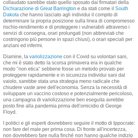
collaudato sarebbe stato quello sposato dai firmatari della
Dichiarazione di Great Barrington
e da stati come il
South
Dakota
che hanno lasciato agli individui il compito di
determinare la propria posizione sulla linea di compromesso
rischio-rendimento e di proteggere i vulnerabili attraverso i
servizi di consegna, orari prolungati (non abbreviati che
costringono più persone in spazi chiusi), o orari speciali per
anziani ed infermi.
Diamine, la
variolizzazione
con il Covid su volontari sani,
che mi è stato detto la scorsa primavera era in qualche
modo "non etica" sebbene fosse un metodo provato per
proteggere rapidamente e in sicurezza individui sani dal
vaiolo, sarebbe stata una strategia meno radicale che
chiudere vaste aree dell'economia. Senza la necessità di
sviluppare un vaccino costoso e potenzialmente pericoloso,
una campagna di variolizzazione ben eseguita avrebbe
posto fine alla pandemia prima dell'omicidio di George
Floyd.
I politici e gli esperti dovrebbero seguire il motto di Ippocrate:
non fare del male per prima cosa. Di fronte all'incertezza,
non dovrebbero fare nulla finché non hanno qualche indizio