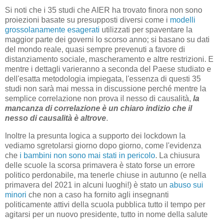
Si noti che i 35 studi che AIER ha trovato finora non sono
proiezioni basate su presupposti diversi come i
modelli
grossolanamente esagerati
utilizzati per spaventare la
maggior parte dei governi lo scorso anno; si basano su dati
del mondo reale, quasi sempre prevenuti a favore di
distanziamento sociale, mascheramento e altre restrizioni. E
mentre i dettagli varieranno a seconda del Paese studiato e
dell'esatta metodologia impiegata, l'essenza di questi 35
studi non sarà mai messa in discussione perché mentre la
semplice correlazione non prova il nesso di causalità,
la
mancanza di correlazione è un chiaro indizio che il
nesso di causalità è altrove
.
Inoltre la presunta logica a supporto dei lockdown la
vediamo sgretolarsi giorno dopo giorno, come l'evidenza
che
i bambini non sono mai stati in pericolo
. La chiusura
delle scuole la scorsa primavera è stato forse un errore
politico perdonabile, ma tenerle chiuse in autunno (e nella
primavera del 2021 in alcuni luoghi!) è stato un
abuso sui
minori
che non a caso ha fornito agli insegnanti
politicamente attivi della scuola pubblica tutto il tempo per
agitarsi per un nuovo presidente, tutto in nome della salute