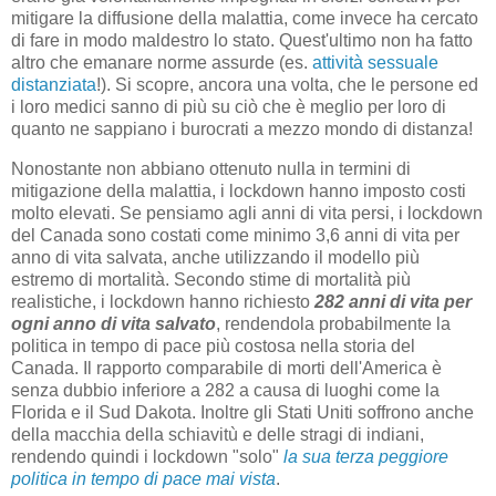
mitigare la diffusione della malattia, come invece ha cercato
di fare in modo maldestro lo stato. Quest'ultimo non ha fatto
altro che emanare norme assurde (es.
attività sessuale
distanziata
!). Si scopre, ancora una volta, che le persone ed
i loro medici sanno di più su ciò che è meglio per loro di
quanto ne sappiano i burocrati a mezzo mondo di distanza!
Nonostante non abbiano ottenuto nulla in termini di
mitigazione della malattia, i lockdown hanno imposto costi
molto elevati. Se pensiamo agli anni di vita persi, i lockdown
del Canada sono costati come minimo 3,6 anni di vita per
anno di vita salvata, anche utilizzando il modello più
estremo di mortalità. Secondo stime di mortalità più
realistiche, i lockdown hanno richiesto
282 anni di vita per
ogni anno di vita salvato
, rendendola probabilmente la
politica in tempo di pace più costosa nella storia del
Canada. Il rapporto comparabile di morti dell'America è
senza dubbio inferiore a 282 a causa di luoghi come la
Florida e il Sud Dakota. Inoltre gli Stati Uniti soffrono anche
della macchia della schiavitù e delle stragi di indiani,
rendendo quindi i lockdown "solo"
la sua terza peggiore
politica in tempo di pace mai vista
.