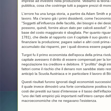
imprese ad investire nella produzione. Vediamo la teoria d
pubblica, cosa che costringe tutti a pagare prezzi di mon
L'errore ha una lunga storia, a partire da Adam Smith e p
lavoro. Ma c'erano già i primi dissidenti, come l'economi
"Soggetti all'influenza delle facoltà, dei bisogni e dei de
possono, quindi, fornire alcun dato per calcoli assoluti". 
base del costo maggiorato è sbagliata. Per quanto riguarda
1781), che diede al rapporto con il capitale il suo giusto 
finanziare la produzione; pagare salari e altri costi prim
accumulato dai risparmi, per i quali doveva essere pagat
Turgot fu il primo economista dell'epoca della prima rivoluz
capitale avessero il diritto di essere compensati per la l
negoziazione tra creditore e debitore. Il "profitto" degli int
fattori come il rischio che il denaro non sarebbe stato re
anticipò la Scuola Austriaca e in particolare il lavoro d
Questi risultati furono ignorati dagli economisti successivi
il quale invece dimostrò una forte correlazione positiva tra 
costi dei prestiti sui tassi d'interesse e il tasso dell'i
"uno dei fatti empirici più importanti nell'intero campo de
macroeconomiche che ne negavano l'esistenza.