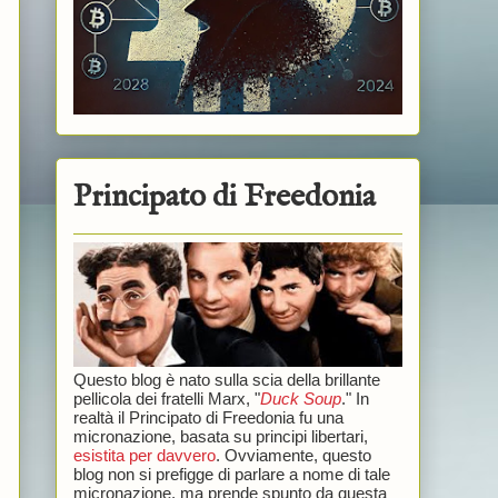
Principato di Freedonia
Questo blog è nato sulla scia della brillante
pellicola dei fratelli Marx, "
Duck Soup
." In
realtà il Principato di Freedonia fu una
micronazione, basata su principi libertari,
esistita per davvero
. Ovviamente, questo
blog non si prefigge di parlare a nome di tale
micronazione, ma prende spunto da questa