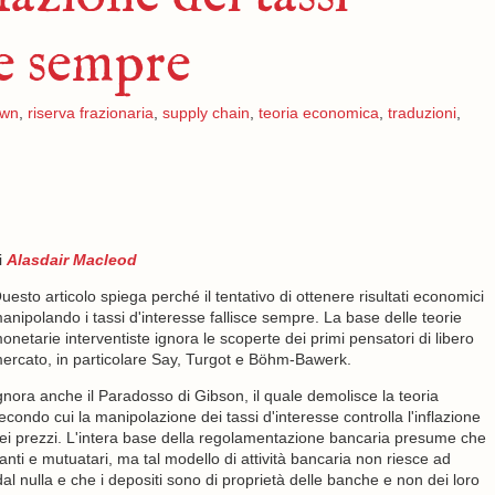
ce sempre
own
,
riserva frazionaria
,
supply chain
,
teoria economica
,
traduzioni
,
i
Alasdair Macleod
uesto articolo spiega perché il tentativo di ottenere risultati economici
anipolando i tassi d'interesse fallisce sempre. La base delle teorie
onetarie interventiste ignora le scoperte dei primi pensatori di libero
ercato, in particolare Say, Turgot e Böhm-Bawerk.
gnora anche il Paradosso di Gibson, il quale demolisce la teoria
econdo cui la manipolazione dei tassi d'interesse controlla l'inflazione
ei prezzi. L'intera base della regolamentazione bancaria presume che
nti e mutuatari, ma tal modello di attività bancaria non riesce ad
al nulla e che i depositi sono di proprietà delle banche e non dei loro