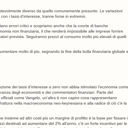
è notevolmente diverso da quello comunemente presunto. Le variazioni
 con i tassi d'interesse, tranne forse
in extremis
.
tano errori critici e scopriamo anche che la coorte di banche
onomia non finanziaria, il che renderà impossibile alle imprese fornire
tori prevista. Seguiranno prezzi al consumo molto più elevati di quelli
entare molto di più, segnando la fine della bolla finanziaria globale 
duzione dei tassi d'interesse a zero non abbia stimolato l'economia com
anza degli economisti e dei commentatori finanziari. Parte del
 ufficiali come Vangelo, un'altra è non capire cosa rappresentano
i frattura nella macroeconomia neo-keynesiana e alla radice di ciò c'è la
 insieme ad altri costi più un margine di profitto è la base per fissare i
ezzi destinati ad aumentare del 2% all'anno, c'è un forte incentivo per le