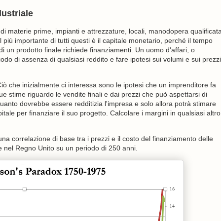
dustriale
o di materie prime, impianti e attrezzature, locali, manodopera qualificat
l più importante di tutti questi è il capitale monetario, perché il tempo
 di un prodotto finale richiede finanziamenti. Un uomo d'affari, o
riodo di assenza di qualsiasi reddito e fare ipotesi sui volumi e sui prezzi
 Ciò che inizialmente ci interessa sono le ipotesi che un imprenditore fa
sue stime riguardo le vendite finali e dai prezzi che può aspettarsi di
quanto dovrebbe essere redditizia l'impresa e solo allora potrà stimare
tale per finanziare il suo progetto. Calcolare i margini in qualsiasi altro
una correlazione di base tra i prezzi e il costo del finanziamento delle
ne nel Regno Unito su un periodo di 250 anni.