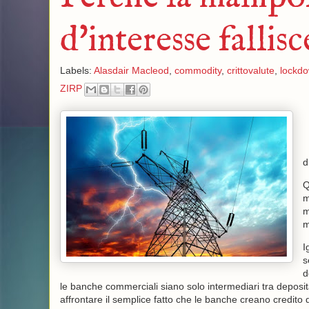
d'interesse fallis
Labels:
Alasdair Macleod
,
commodity
,
crittovalute
,
lockd
ZIRP
d
Q
m
m
m
I
s
d
le banche commerciali siano solo intermediari tra deposita
affrontare il semplice fatto che le banche creano credito d