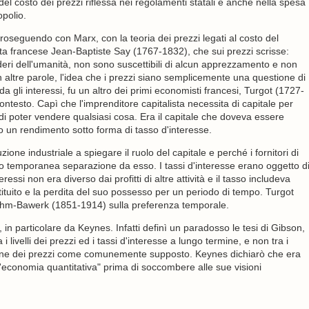
el costo dei prezzi riflessa nei regolamenti statali e anche nella spesa
opolio.
roseguendo con Marx, con la teoria dei prezzi legati al costo del
sta francese Jean-Baptiste Say (1767-1832), che sui prezzi scrisse:
sideri dell'umanità, non sono suscettibili di alcun apprezzamento e non
In altre parole, l'idea che i prezzi siano semplicemente una questione di
 gli interessi, fu un altro dei primi economisti francesi, Turgot (1727-
contesto. Capì che l'imprenditore capitalista necessita di capitale per
a di poter vendere qualsiasi cosa. Era il capitale che doveva essere
o un rendimento sotto forma di tasso d'interesse.
ione industriale a spiegare il ruolo del capitale e perché i fornitori di
oro temporanea separazione da esso. I tassi d'interesse erano oggetto d
eressi non era diverso dai profitti di altre attività e il tasso includeva
stituito e la perdita del suo possesso per un periodo di tempo. Turgot
i Böhm-Bawerk (1851-1914) sulla preferenza temporale.
, in particolare da Keynes. Infatti definì un paradosso le tesi di Gibson,
i livelli dei prezzi ed i tassi d'interesse a lungo termine, e non tra i
nflazione dei prezzi come comunemente supposto. Keynes dichiarò che era
ll'economia quantitativa" prima di soccombere alle sue visioni