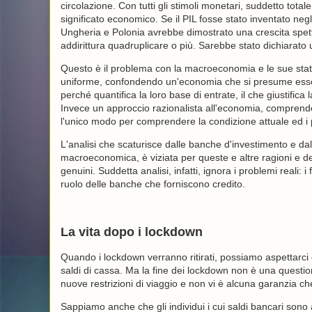
circolazione. Con tutti gli stimoli monetari, suddetto tota
significato economico. Se il PIL fosse stato inventato ne
Ungheria e Polonia avrebbe dimostrato una crescita spetta
addirittura quadruplicare o più. Sarebbe stato dichiarato
Questo è il problema con la macroeconomia e le sue stati
uniforme, confondendo un'economia che si presume essere
perché quantifica la loro base di entrate, il che giustifica 
Invece un approccio razionalista all'economia, comprend
l'unico modo per comprendere la condizione attuale ed i pe
L'analisi che scaturisce dalle banche d'investimento e dal
macroeconomica, è viziata per queste e altre ragioni e dev
genuini. Suddetta analisi, infatti, ignora i problemi reali: 
ruolo delle banche che forniscono credito.
La vita dopo i lockdown
Quando i lockdown verranno ritirati, possiamo aspettarci
saldi di cassa. Ma la fine dei lockdown non è una questi
nuove restrizioni di viaggio e non vi è alcuna garanzia c
Sappiamo anche che gli individui i cui saldi bancari so