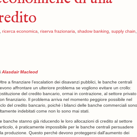
redito
,
ricerca economica
,
riserva frazionaria
,
shadow banking
,
supply chain
,
i
Alasdair Macleod
ltre a finanziare l'escalation dei disavanzi pubblici, le banche centrali
evono affrontare un ulteriore problema se vogliono evitare un crollo:
ostituzione del credito bancario, ormai in contrazione, al settore privato
on finanziario. Il problema arriva nel momento peggiore possibile nel
iclo del credito bancario, poiché i bilanci delle banche commerciali son
ltamente indebitati come non lo sono mai stati.
e banche stanno già riducendo le loro allocazioni di credito al settore
 articolo, è praticamente impossibile per le banche centrali persuadere
lla produzione. Questo perché devono proteggersi dall'aumento dei