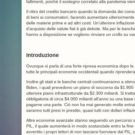
fallimenti, poiché il sostegno correlato alla pandemia vie
Il ritiro del credito bancario quando la domanda dei cons
di beni ai consumatori, facendo aumentare ulteriormente i 
delle materie prime e ad altri costi. Un'ulteriore inflazio
d'acquisto delle valute fiat è già debole. Ma per le banche
hanno a disposizione se vogliono rinviare un crollo su vas
Introduzione
Ovunque si parla di una forte ripresa economica dopo l
tutte le principali economie occidentali quando riprenderan
Inoltre gli stati e le banche centrali continueranno a sti
Biden, i quali prevedono un piano di soccorso da $1.900 m
ulteriore piano infrastrutturale da $2.300 miliardi. Si trat
obbligatoria di circa $4.000 miliardi all'anno su una base i
pagarne una parte. Ciò non ha mai generato molte entrate
saranno tutti presi in prestito, quasi tutti con dollari inflazi
Altre economie avanzate stanno seguendo un percorso sim
PIL, il quale aumenterà in modo sostanziale entro la fine
avvertito i propri lettori di non lasciarsi fuorviare dal P