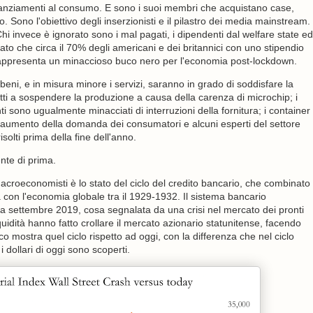
inanziamenti al consumo. E sono i suoi membri che acquistano case,
 Sono l'obiettivo degli inserzionisti e il pilastro dei media mainstream.
Chi invece è ignorato sono i mal pagati, i dipendenti dal welfare state ed
ato che circa il 70% degli americani e dei britannici con uno stipendio
 rappresenta un minaccioso buco nero per l'economia post-lockdown.
eni, e in misura minore i servizi, saranno in grado di soddisfare la
tti a sospendere la produzione a causa della carenza di microchip; i
ti sono ugualmente minacciati di interruzioni della fornitura; i container
i aumento della domanda dei consumatori e alcuni esperti del settore
solti prima della fine dell'anno.
nte di prima.
croeconomisti è lo stato del ciclo del credito bancario, che combinato
 con l'economia globale tra il 1929-1932. Il sistema bancario
o a settembre 2019, cosa segnalata da una crisi nel mercato dei pronti
quidità hanno fatto crollare il mercato azionario statunitense, facendo
o mostra quel ciclo rispetto ad oggi, con la differenza che nel ciclo
 dollari di oggi sono scoperti.