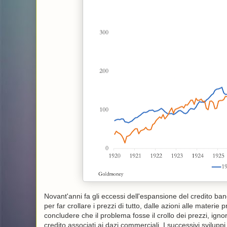
Novant'anni fa gli eccessi dell'espansione del credito ban
per far crollare i prezzi di tutto, dalle azioni alle materi
concludere che il problema fosse il crollo dei prezzi, ign
credito associati ai dazi commerciali. I successivi svilup