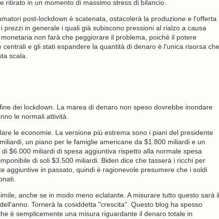
ne ritirato in un momento di massimo stress di bilancio.
umatori post-lockdown è scatenata, ostacolerà la produzione e l'offerta
prezzi in generale i quali già subiscono pressioni al rialzo a causa
ne monetaria non farà che peggiorare il problema, poiché il potere
 centrali e gli stati espandere la quantità di denaro è l'unica risorsa ch
ta scala.
a fine dei lockdown. La marea di denaro non speso dovrebbe inondare
no le normali attività.
molare le economie. La versione più estrema sono i piani del presidente
iliardi, un piano per le famiglie americane da $1.800 miliardi e un
ta di $6.000 miliardi di spesa aggiuntiva rispetto alla normale spesa
mponibile di soli $3.500 miliardi. Biden dice che tasserà i ricchi per
 aggiuntive in passato, quindi è ragionevole presumere che i soldi
onati.
ile, anche se in modo meno eclatante. A misurare tutto questo sarà i
 dell'anno. Tornerà la cosiddetta "crescita". Questo blog ha spesso
IL, che è semplicemente una misura riguardante il denaro totale in