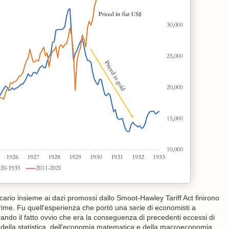
cario insieme ai dazi promossi dallo Smoot-Hawley Tariff Act finirono
e prime. Fu quell'esperienza che portò una serie di economisti a
orando il fatto ovvio che era la conseguenza di precedenti eccessi di
pi della statistica, dell'economia matematica e della macroeconomia