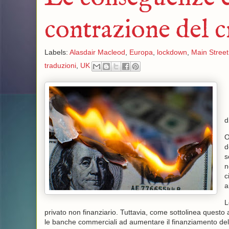
contrazione del c
Labels:
Alasdair Macleod
,
Europa
,
lockdown
,
Main Street
traduzioni
,
UK
d
O
d
s
n
c
a
L
privato non finanziario. Tuttavia, come sottolinea questo
le banche commerciali ad aumentare il finanziamento de