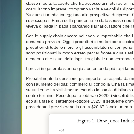
classe media, la coorte che ha accesso ai mutui ed ai f
costruiscono imprese, comprano yacht e veicoli da diporto.
Su questi i media inneggiano alle prospettive di ripresa. 
i disoccupati. Prima della pandemia, è stato spesso riport
viveva di paga in paga sbarcando il lunario, fattore che
Con le supply chain ancora nel caos, è improbabile che i b
domanda prevista. Oggi i produttori di motori sono costre
produttori di tutte le merci e gli assemblatori di componen
sono posizionati in modo errato per far fronte a qualsias
ritengono che i guai della logistica globale non verranno ri
I prezzi in generale stanno già aumentando più rapidame
Probabilmente la questione più importante respinta dai ma
con l'aumento dei dazi commerciali contro la Cina fa rima
statunitense ha visibilmente esaurito lo spazio di bilanci
contro termine. Poco dopo, a febbraio 2020, i vincoli di li
eco alla fase di settembre-ottobre 1929. Il seguente grafic
precedente i prezzi erano in oro a $20,67 l'oncia, mentre i