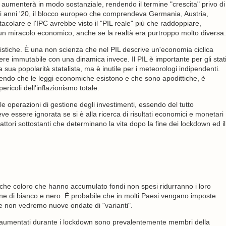
le aumenterà in modo sostanziale, rendendo il termine "crescita" privo di
gli anni '20, il blocco europeo che comprendeva Germania, Austria,
colare e l'IPC avrebbe visto il "PIL reale" più che raddoppiare,
 un miracolo economico, anche se la realtà era purtroppo molto diversa.
stiche. È una non scienza che nel PIL descrive un'economia ciclica
 immutabile con una dinamica invece. Il PIL è importante per gli stat
la sua popolarità statalista, ma è inutile per i meteorologi indipendenti.
endo che le leggi economiche esistono e che sono apodittiche, è
ricoli dell'inflazionismo totale.
le operazioni di gestione degli investimenti, essendo del tutto
e essere ignorata se si è alla ricerca di risultati economici e monetari
i fattori sottostanti che determinano la vita dopo la fine dei lockdown ed il
 che coloro che hanno accumulato fondi non spesi ridurranno i loro
one di bianco e nero. È probabile che in molti Paesi vengano imposte
he non vedremo nuove ondate di "varianti".
no aumentati durante i lockdown sono prevalentemente membri della