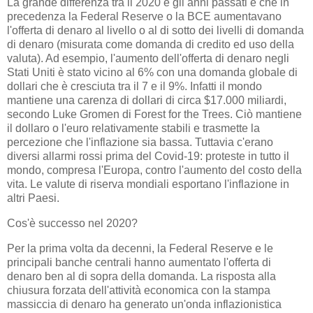
La grande differenza tra il 2020 e gli anni passati è che in
precedenza la Federal Reserve o la BCE aumentavano
l'offerta di denaro al livello o al di sotto dei livelli di domanda
di denaro (misurata come domanda di credito ed uso della
valuta). Ad esempio, l'aumento dell'offerta di denaro negli
Stati Uniti è stato vicino al 6% con una domanda globale di
dollari che è cresciuta tra il 7 e il 9%. Infatti il mondo
mantiene una carenza di dollari di circa $17.000 miliardi,
secondo Luke Gromen di Forest for the Trees. Ciò mantiene
il dollaro o l'euro relativamente stabili e trasmette la
percezione che l'inflazione sia bassa. Tuttavia c'erano
diversi allarmi rossi prima del Covid-19: proteste in tutto il
mondo, compresa l'Europa, contro l'aumento del costo della
vita. Le valute di riserva mondiali esportano l'inflazione in
altri Paesi.
Cos'è successo nel 2020?
Per la prima volta da decenni, la Federal Reserve e le
principali banche centrali hanno aumentato l'offerta di
denaro ben al di sopra della domanda. La risposta alla
chiusura forzata dell'attività economica con la stampa
massiccia di denaro ha generato un'onda inflazionistica