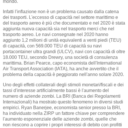
mondo.
Infatti l'inflazione non è un problema causato dalla catena
dei trasporti. L'eccesso di capacità nel settore marittimo e
del trasporto aereo è più che documentato e nel 2020 è stata
aggiunta nuova capacità sia nel trasporto merci che nel
trasporto aereo. Le navi consegnate nel 2020 hanno
aggiunto 1,2 milioni di unità equivalenti a venti piedi (TEU)
di capacità, con 569.000 TEU di capacità su navi
portacontainer ultra grandi (ULCV), navi con capacità di oltre
18.000 TEU, secondo Drewry, una società di consulenza
marittima. Brian Pearce, capo economista dell'International
Air Transport Association (IATA), ha anche avvertito che il
problema della capacità è peggiorato nell'anno solare 2020.
Uno degli effetti collaterali degli stimoli monetari/fiscali e dei
tassi d'interesse artificialmente bassi è l'aumento del
numero di aziende zombi. La BRI (Banca dei Regolamenti
Internazionali) ha mostrato questo fenomeno in diversi studi
empirici. Ryan Banerjee, economista senior presso la BRI,
ha individuato nella ZIRP un fattore chiave per comprendere
l'aumento esponenziale delle aziende zombi, quelle che
non riescono a coprire i propri interessi di debito con profitti