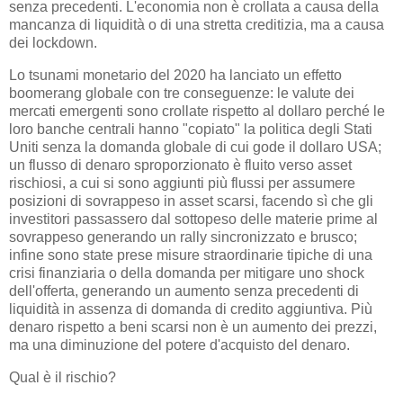
senza precedenti. L'economia non è crollata a causa della
mancanza di liquidità o di una stretta creditizia, ma a causa
dei lockdown.
Lo tsunami monetario del 2020 ha lanciato un effetto
boomerang globale con tre conseguenze: le valute dei
mercati emergenti sono crollate rispetto al dollaro perché le
loro banche centrali hanno "copiato" la politica degli Stati
Uniti senza la domanda globale di cui gode il dollaro USA;
un flusso di denaro sproporzionato è fluito verso asset
rischiosi, a cui si sono aggiunti più flussi per assumere
posizioni di sovrappeso in asset scarsi, facendo sì che gli
investitori passassero dal sottopeso delle materie prime al
sovrappeso generando un rally sincronizzato e brusco;
infine sono state prese misure straordinarie tipiche di una
crisi finanziaria o della domanda per mitigare uno shock
dell'offerta, generando un aumento senza precedenti di
liquidità in assenza di domanda di credito aggiuntiva. Più
denaro rispetto a beni scarsi non è un aumento dei prezzi,
ma una diminuzione del potere d'acquisto del denaro.
Qual è il rischio?