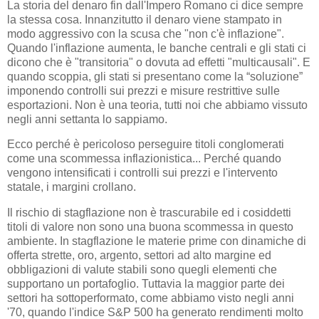
La storia del denaro fin dall'Impero Romano ci dice sempre
la stessa cosa. Innanzitutto il denaro viene stampato in
modo aggressivo con la scusa che "non c'è inflazione".
Quando l'inflazione aumenta, le banche centrali e gli stati ci
dicono che è "transitoria" o dovuta ad effetti "multicausali". E
quando scoppia, gli stati si presentano come la “soluzione”
imponendo controlli sui prezzi e misure restrittive sulle
esportazioni. Non è una teoria, tutti noi che abbiamo vissuto
negli anni settanta lo sappiamo.
Ecco perché è pericoloso perseguire titoli conglomerati
come una scommessa inflazionistica... Perché quando
vengono intensificati i controlli sui prezzi e l'intervento
statale, i margini crollano.
Il rischio di stagflazione non è trascurabile ed i cosiddetti
titoli di valore non sono una buona scommessa in questo
ambiente. In stagflazione le materie prime con dinamiche di
offerta strette, oro, argento, settori ad alto margine ed
obbligazioni di valute stabili sono quegli elementi che
supportano un portafoglio. Tuttavia la maggior parte dei
settori ha sottoperformato, come abbiamo visto negli anni
'70, quando l'indice S&P 500 ha generato rendimenti molto