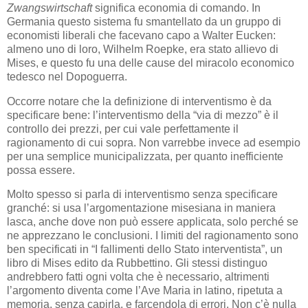
Zwangswirtschaft
significa economia di comando. In
Germania questo sistema fu smantellato da un gruppo di
economisti liberali che facevano capo a Walter Eucken:
almeno uno di loro, Wilhelm Roepke, era stato allievo di
Mises, e questo fu una delle cause del miracolo economico
tedesco nel Dopoguerra.
Occorre notare che la definizione di interventismo è da
specificare bene: l’interventismo della “via di mezzo” è il
controllo dei prezzi, per cui vale perfettamente il
ragionamento di cui sopra. Non varrebbe invece ad esempio
per una semplice municipalizzata, per quanto inefficiente
possa essere.
Molto spesso si parla di interventismo senza specificare
granché: si usa l’argomentazione misesiana in maniera
lasca, anche dove non può essere applicata, solo perché se
ne apprezzano le conclusioni. I limiti del ragionamento sono
ben specificati in “I fallimenti dello Stato interventista”, un
libro di Mises edito da Rubbettino. Gli stessi distinguo
andrebbero fatti ogni volta che è necessario, altrimenti
l’argomento diventa come l’Ave Maria in latino, ripetuta a
memoria, senza capirla, e farcendola di errori. Non c’è nulla