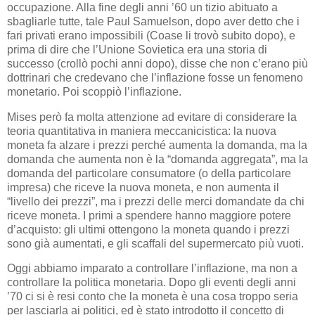
occupazione. Alla fine degli anni ’60 un tizio abituato a
sbagliarle tutte, tale Paul Samuelson, dopo aver detto che i
fari privati erano impossibili (Coase li trovò subito dopo), e
prima di dire che l’Unione Sovietica era una storia di
successo (crollò pochi anni dopo), disse che non c’erano più
dottrinari che credevano che l’inflazione fosse un fenomeno
monetario. Poi scoppiò l’inflazione.
Mises però fa molta attenzione ad evitare di considerare la
teoria quantitativa in maniera meccanicistica: la nuova
moneta fa alzare i prezzi perché aumenta la domanda, ma la
domanda che aumenta non è la “domanda aggregata”, ma la
domanda del particolare consumatore (o della particolare
impresa) che riceve la nuova moneta, e non aumenta il
“livello dei prezzi”, ma i prezzi delle merci domandate da chi
riceve moneta. I primi a spendere hanno maggiore potere
d’acquisto: gli ultimi ottengono la moneta quando i prezzi
sono già aumentati, e gli scaffali del supermercato più vuoti.
Oggi abbiamo imparato a controllare l’inflazione, ma non a
controllare la politica monetaria. Dopo gli eventi degli anni
’70 ci si è resi conto che la moneta è una cosa troppo seria
per lasciarla ai politici, ed è stato introdotto il concetto di