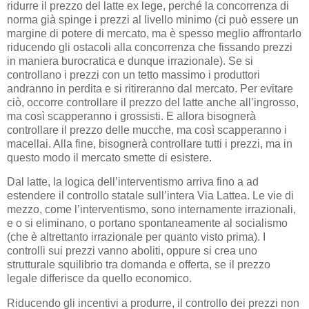
ridurre il prezzo del latte ex lege, perché la concorrenza di
norma già spinge i prezzi al livello minimo (ci può essere un
margine di potere di mercato, ma è spesso meglio affrontarlo
riducendo gli ostacoli alla concorrenza che fissando prezzi
in maniera burocratica e dunque irrazionale). Se si
controllano i prezzi con un tetto massimo i produttori
andranno in perdita e si ritireranno dal mercato. Per evitare
ciò, occorre controllare il prezzo del latte anche all’ingrosso,
ma così scapperanno i grossisti. E allora bisognerà
controllare il prezzo delle mucche, ma così scapperanno i
macellai. Alla fine, bisognerà controllare tutti i prezzi, ma in
questo modo il mercato smette di esistere.
Dal latte, la logica dell’interventismo arriva fino a ad
estendere il controllo statale sull’intera Via Lattea. Le vie di
mezzo, come l’interventismo, sono internamente irrazionali,
e o si eliminano, o portano spontaneamente al socialismo
(che è altrettanto irrazionale per quanto visto prima). I
controlli sui prezzi vanno aboliti, oppure si crea uno
strutturale squilibrio tra domanda e offerta, se il prezzo
legale differisce da quello economico.
Riducendo gli incentivi a produrre, il controllo dei prezzi non