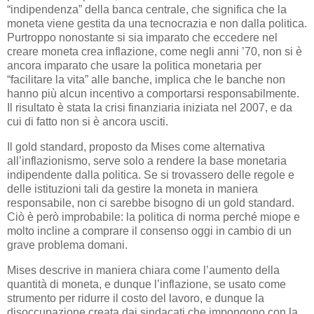
“indipendenza” della banca centrale, che significa che la
moneta viene gestita da una tecnocrazia e non dalla politica.
Purtroppo nonostante si sia imparato che eccedere nel
creare moneta crea inflazione, come negli anni ’70, non si è
ancora imparato che usare la politica monetaria per
“facilitare la vita” alle banche, implica che le banche non
hanno più alcun incentivo a comportarsi responsabilmente.
Il risultato è stata la crisi finanziaria iniziata nel 2007, e da
cui di fatto non si è ancora usciti.
Il gold standard, proposto da Mises come alternativa
all’inflazionismo, serve solo a rendere la base monetaria
indipendente dalla politica. Se si trovassero delle regole e
delle istituzioni tali da gestire la moneta in maniera
responsabile, non ci sarebbe bisogno di un gold standard.
Ciò è però improbabile: la politica di norma perché miope e
molto incline a comprare il consenso oggi in cambio di un
grave problema domani.
Mises descrive in maniera chiara come l’aumento della
quantità di moneta, e dunque l’inflazione, se usato come
strumento per ridurre il costo del lavoro, e dunque la
disoccupazione creata dai sindacati che impongono con la