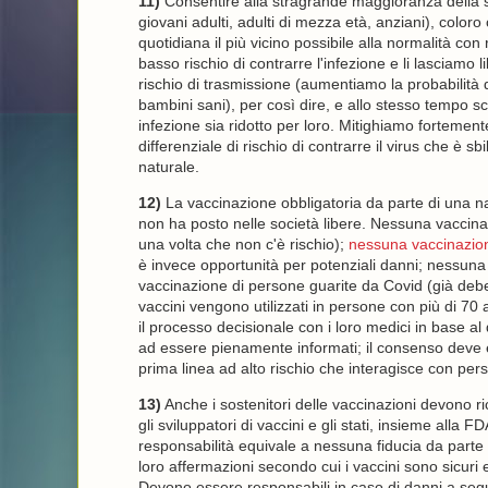
11)
Consentire alla stragrande maggioranza della s
giovani adulti, adulti di mezza età, anziani), color
quotidiana il più vicino possibile alla normalità co
basso rischio di contrarre l'infezione e li lasciamo
rischio di trasmissione (aumentiamo la probabilità di
bambini sani), per così dire, e allo stesso tempo sc
infezione sia ridotto per loro. Mitighiamo fortemente
differenziale di rischio di contrarre il virus che è 
naturale.
12)
La vaccinazione obbligatoria da parte di una n
non ha posto nelle società libere. Nessuna vaccina
una volta che non c'è rischio);
nessuna vaccinazion
è invece opportunità per potenziali danni; nessuna 
vaccinazione di persone guarite da Covid (già debe
vaccini vengono utilizzati in persone con più di 70
il processo decisionale con i loro medici in base a
ad essere pienamente informati; il consenso deve e
prima linea ad alto rischio che interagisce con pers
13)
Anche i sostenitori delle vaccinazioni devono r
gli sviluppatori di vaccini e gli stati, insieme alla
responsabilità equivale a nessuna fiducia da parte 
loro affermazioni secondo cui i vaccini sono sicuri 
Devono essere responsabili in caso di danni a segui