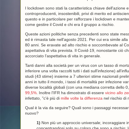
I lockdown sono stati la caratteristica chiave dell'azione ep
controproducenti, insostenibili, privi di merito ed antisci
questo e in particolare per rafforzare i lockdown e mant
come gestire il Covid e chi era il gruppo a rischio.
Queste azioni politiche senza precedenti sono state messe
ed è rimasta tale nell'agosto 2021. Per cui era simile alla 
80 anni. Se eravate ad alto rischio e soccombevate al Covi
aspettativa di vita prevista. Il Covid-19, nonostante ciò
accorciato l'aspettativa di vita in generale.
Tanti danni alla società per un virus con un tasso di mor
inferiore una volta raccolti tutti i dati sull'infezione) all'i
studi (43 stime) insieme a 7 ulteriori stime nazionali preli
anni in tutto il mondo, i tassi di mortalità per infezione
diverse località globali (con una mediana corretta dello 0
99,5%
. Inoltre l'IFR ha dimostrato di essere
vicino allo z
infettato, "c'è più di
mille volte la differenza
nel rischio di 
Qual è la via da seguire? Quali sono i passaggi necessari 
nuovo?
1)
Non più un approccio universale; incoraggiare inv
concentrandosi solo su coloro che sono a rischio; las