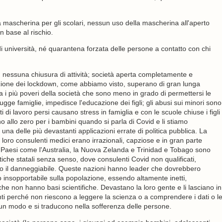
mascherina per gli scolari, nessun uso della mascherina all'aperto
 base al rischio.
 università, né quarantena forzata delle persone a contatto con chi
), nessuna chiusura di attività; società aperta completamente e
zione dei lockdown, come abbiamo visto, superano di gran lunga
ra i più poveri della società che sono meno in grado di permettersi le
ugge famiglie, impedisce l'educazione dei figli; gli abusi sui minori sono
i di lavoro persi causano stress in famiglia e con le scuole chiuse i figli
o allo zero per i bambini quando si parla di Covid e li stiamo
na delle più devastanti applicazioni errate di politica pubblica. La
i loro consulenti medici erano irrazionali, capziose e in gran parte
Paesi come l'Australia, la Nuova Zelanda e Trinidad e Tobago sono
itiche statali senza senso, dove consulenti Covid non qualificati,
utto il danneggiabile. Queste nazioni hanno leader che dovrebbero
insopportabile sulla popolazione, essendo altamente inetti,
ni che non hanno basi scientifiche. Devastano la loro gente e li lasciano in
i perché non riescono a leggere la scienza o a comprendere i dati o l
un modo e si traducono nella sofferenza delle persone.