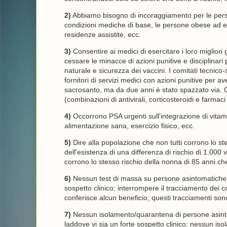
2)
Abbiamo bisogno di incoraggiamento per le person
condizioni mediche di base, le persone obese ad es
residenze assistite, ecc.
3)
Consentire ai medici di esercitare i loro migliori 
cessare le minacce di azioni punitive e disciplinari 
naturale e sicurezza dei vaccini. I comitati tecnico
fornitori di servizi medici con azioni punitive per 
sacrosanto, ma da due anni è stato spazzato via. C
(combinazioni di antivirali, corticosteroidi e farmaci
4)
Occorrono PSA urgenti sull'integrazione di vitamina
alimentazione sana, esercizio fisico, ecc.
5)
Dire alla popolazione che non tutti corrono lo ste
dell'esistenza di una differenza di rischio di 1.000
corrono lo stesso rischio della nonna di 85 anni ch
6)
Nessun test di massa su persone asintomatiche, 
sospetto clinico; interrompere il tracciamento dei c
conferisce alcun beneficio; questi tracciamenti sono
7)
Nessun isolamento/quarantena di persone asinto
laddove vi sia un forte sospetto clinico; nessun iso