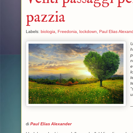
pazzia
Labels:
biologia
,
Freedonia
,
lockdown
,
Paul Elias Alexan
U
h
p
n
e
l
t
t
"
u
_
di
Paul Elias Alexander