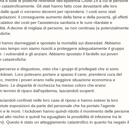
a e tutte le politiche restrittive dell'epidemia Covid-19 a cui le persone
 catastroficamente. Gli stati hanno fatto cose devastanti alle loro
dalle quali ci vorranno decenni per riprendersi. I costi sono stati
polazioni: il conseguente aumento della fame e della povertà, gli effetti
calation dei costi per l'assistenza sanitaria e le cure ritardate e
lità. A decine di migliaia di persone, se non centinaia (e potenzialmente
ediche.
li hanno danneggiati e spostato la mortalità sui diseredati. Abbiamo
stesso tempo non siamo riusciti a proteggere adeguatamente il gruppo
 i vulnerabili e gli anziani. Abbiamo spostato il fardello sui poveri
 catastrofiche.
perverso e disgustoso, visto che i gruppi di privilegiati che si sono
ockdown. Loro potevano portare a spasso il cane, prendersi cura del
, mentre i poveri erano nella peggiore situazione economica e
dano. Le disparità di ricchezza ha messo coloro che erano
 termini di riparo dall'epidemia, lasciandoli scoperti.
iandoli confinati nelle loro case di riposo e hanno esteso la loro
ipetute esposizioni da parte del personale che ha portato l'agente
ri e le morti. I lockdown hanno quindi ridotto il movimento delle person
 alto rischio e quindi ha eguagliato la possibilità di infezione tra le
ni). Questo è stato un atteggiamento catastrofico in quanto ha negato il