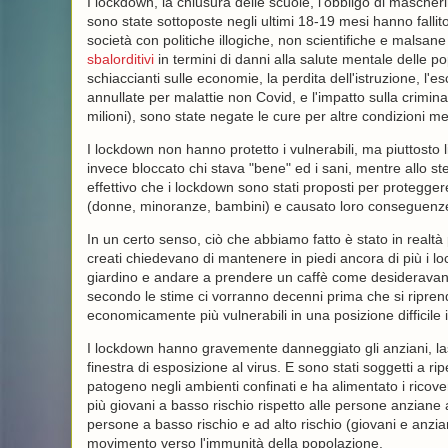
I lockdown, la chiusura delle scuole, l'obbligo di mascherin
sono state sottoposte negli ultimi 18-19 mesi hanno fallito
società con politiche illogiche, non scientifiche e malsane 
sbalorditivi
in termini di danni alla salute mentale delle po
schiaccianti sulle economie, la perdita dell'istruzione, l'es
annullate per malattie non Covid, e l'impatto sulla crimina
milioni), sono state negate le cure per altre condizioni m
I lockdown non hanno protetto i vulnerabili, ma piuttosto 
invece bloccato chi stava "bene" ed i sani, mentre allo 
effettivo che i lockdown sono stati proposti per proteggere:
(donne, minoranze, bambini) e causato loro conseguenze
In un certo senso, ciò che abbiamo fatto è stato in realtà 
creati chiedevano di mantenere in piedi ancora di più i l
giardino e andare a prendere un caffè come desideravano
secondo le stime ci vorranno decenni prima che si ripren
economicamente più vulnerabili in una posizione difficile in
I lockdown hanno gravemente danneggiato gli anziani, lasc
finestra di esposizione al virus. E sono stati soggetti a r
patogeno negli ambienti confinati e ha alimentato i ricove
più giovani a basso rischio rispetto alle persone anziane ad
persone a basso rischio e ad alto rischio (giovani e anzia
movimento verso l'immunità della popolazione.