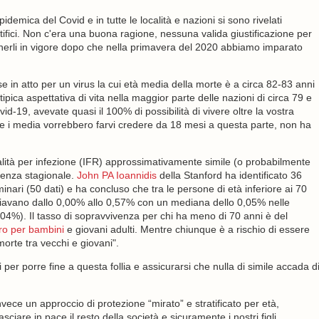
idemica del Covid e in tutte le località e nazioni si sono rivelati
entifici. Non c'era una buona ragione, nessuna valida giustificazione per
enerli in vigore dopo che nella primavera del 2020 abbiamo imparato
 in atto per un virus la cui età media della morte è a circa 82-83 anni
tipica aspettativa di vita nella maggior parte delle nazioni di circa 79 e
d-19, avevate quasi il 100% di possibilità di vivere oltre la vostra
 che i media vorrebbero farvi credere da 18 mesi a questa parte, non ha
talità per infezione (IFR) approssimativamente simile (o probabilmente
nfluenza stagionale.
John PA Ioannidis
della Stanford ha identificato 36
minari (50 dati) e ha concluso che tra le persone di età inferiore ai 70
 variavano dallo 0,00% allo 0,57% con un mediana dello 0,05% nelle
,04%). Il tasso di sopravvivenza per chi ha meno di 70 anni è del
ero per bambini
e giovani adulti. Mentre chiunque è a rischio di essere
morte tra vecchi e giovani".
per porre fine a questa follia e assicurarsi che nulla di simile accada d
ece un approccio di protezione “mirato” e stratificato per età,
ciare in pace il resto della società e sicuramente i nostri figli.