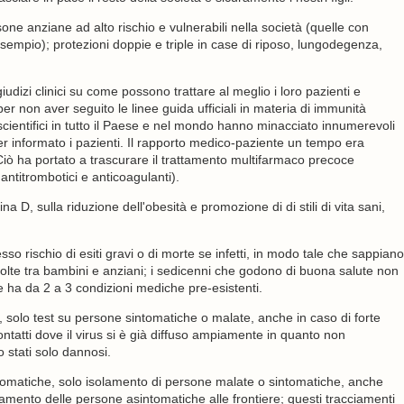
e anziane ad alto rischio e vulnerabili nella società (quelle con
empio); protezioni doppie e triple in case di riposo, lungodegenza,
giudizi clinici su come possono trattare al meglio i loro pazienti e
per non aver seguito le linee guida ufficiali in materia di immunità
-scientifici in tutto il Paese e nel mondo hanno minacciato innumerevoli
aver informato i pazienti. Il rapporto medico-paziente un tempo era
iò ha portato a trascurare il trattamento multifarmaco precoce
 antitrombotici e anticoagulanti).
 D, sulla riduzione dell'obesità e promozione di di stili di vita sani,
sso rischio di esiti gravi o di morte se infetti, in modo tale che sappiano
 volte tra bambini e anziani; i sedicenni che godono di buona salute non
e ha da 2 a 3 condizioni mediche pre-esistenti.
solo test su persone sintomatiche o malate, anche in caso di forte
ontatti dove il virus si è già diffuso ampiamente in quanto non
 stati solo dannosi.
matiche, solo isolamento di persone malate o sintomatiche, anche
lamento delle persone asintomatiche alle frontiere; questi tracciamenti