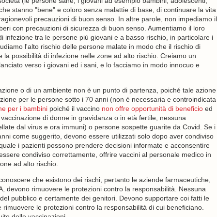
ocietà (le persone sane, i giovani ad esempio bambini, adolescenti,
o che stanno "bene" e coloro senza malattie di base, di continuare la vita
n ragionevoli precauzioni di buon senso. In altre parole, non impediamo il
 liberi con precauzioni di sicurezza di buon senso. Aumentiamo il loro
 infezione tra le persone più giovani e a basso rischio, in particolare i
udiamo l'alto rischio delle persone malate in modo che il rischio di
 la possibilità di infezione nelle zone ad alto rischio. Creiamo un
sbilanciato verso i giovani ed i sani, e lo facciamo in modo innocuo e
azione o di un ambiente non è un punto di partenza, poiché tale azione
zione per le persone sotto i 70 anni (non è necessaria e controindicata
e per i bambini
poiché il vaccino
non offre opportunità di beneficio
ed
vaccinazione di donne in gravidanza o in età fertile, nessuna
llate dal virus e ora immuni) o persone sospette guarite da Covid. Se i
 anni come suggerito, devono essere utilizzati solo dopo aver condiviso
l quale i pazienti possono prendere decisioni informate e acconsentire
ssere condiviso correttamente, offrire vaccini al personale medico in
one ad alto rischio.
iconoscere che esistono dei rischi, pertanto le aziende farmaceutiche,
 FDA, devono rimuovere le protezioni contro la responsabilità. Nessuna
del pubblico e certamente dei genitori. Devono supportare coi fatti le
e rimuovere le protezioni contro la responsabilità di cui beneficiano.
to delle vaccinazioni.