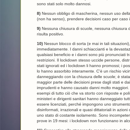
sono stati solo molto dannosi.
8)
Nessun obbligo di mascherina, nessun uso della 
(non ha senso), prendere decisioni caso per caso in
9)
Nessuna chiusura di scuole, nessuna chiusura di
risulta positivo.
10)
Nessun blocco di sorta (e mai in tali situazioni
immediatamente. I danni schiaccianti e la devasta
qualsiasi beneficio e i danni sono più pronunciati t
restrizioni. Il lockdown stesso uccide persone, distr
stati ignorati ed i lockdown li hanno promossi; i post
lo hanno assorbito interamente. C'è un rischio vicin
danneggiando con la chiusura delle scuole; è stata u
maggior parte delle decisioni prese dagli stati e da
imprudenti e hanno causato danni molto maggiori. 
esempi di tutto ciò che va storto con risposte e pol
ministeri e dirigenti sanitari hanno danneggiato t
essere licenziati, perché impongono uno strumento 
disinformati, irrazionali e quasi dittatoriali in azio
uno stato di costante isolamento. Sono incompetent
prove in 19 mesi: i lockdown non funzionano in alc