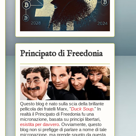
Principato di Freedonia
Questo blog è nato sulla scia della brillante
pellicola dei fratelli Marx, "
Duck Soup
." In
realtà il Principato di Freedonia fu una
micronazione, basata su principi libertari,
esistita per davvero
. Ovviamente, questo
blog non si prefigge di parlare a nome di tale
micronazione, ma prende spunto da questa