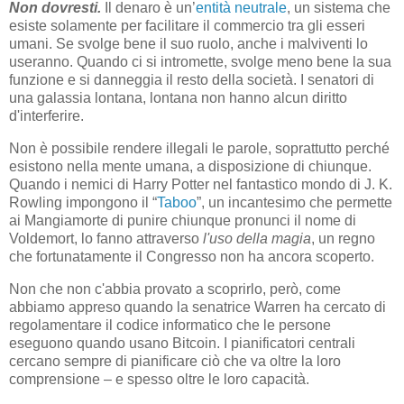
Non dovresti.
Il denaro è un’
entità neutrale
, un sistema che
esiste solamente per facilitare il commercio tra gli esseri
umani. Se svolge bene il suo ruolo, anche i malviventi lo
useranno. Quando ci si intromette, svolge meno bene la sua
funzione e si danneggia il resto della società. I senatori di
una galassia lontana, lontana non hanno alcun diritto
d'interferire.
Non è possibile rendere illegali le parole, soprattutto perché
esistono nella mente umana, a disposizione di chiunque.
Quando i nemici di Harry Potter nel fantastico mondo di J. K.
Rowling impongono il “
Taboo
”, un incantesimo che permette
ai Mangiamorte di punire chiunque pronunci il nome di
Voldemort, lo fanno attraverso
l'uso della magia
, un regno
che fortunatamente il Congresso non ha ancora scoperto.
Non che non c'abbia provato a scoprirlo, però, come
abbiamo appreso quando la senatrice Warren ha cercato di
regolamentare il codice informatico che le persone
eseguono quando usano Bitcoin. I pianificatori centrali
cercano sempre di pianificare ciò che va oltre la loro
comprensione – e spesso oltre le loro capacità.