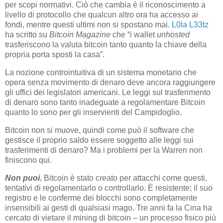
per scopi normativi. Ciò che cambia è il riconoscimento a
livello di protocollo che qualcun altro ora ha accesso ai
fondi, mentre questi ultimi non si spostano mai.
L0la L33tz
ha scritto su
Bitcoin Magazine
che “i wallet
unhosted
trasferiscono la valuta bitcoin tanto quanto la chiave della
propria porta sposti la casa”.
La nozione controintuitiva di un sistema monetario che
opera senza movimento di denaro deve ancora raggiungere
gli uffici dei legislatori americani. Le leggi sul trasferimento
di denaro sono tanto inadeguate a regolamentare Bitcoin
quanto lo sono per gli inservienti del Campidoglio.
Bitcoin non si muove, quindi come può il software che
gestisce il proprio saldo essere soggetto alle leggi sui
trasferimenti di denaro? Ma i problemi per la Warren non
finiscono qui.
Non puoi.
Bitcoin è stato creato per attacchi come questi,
tentativi di regolamentarlo o controllarlo. È resistente; il suo
registro e le conferme dei blocchi sono completamente
insensibili ai gesti di qualsiasi mago. Tre anni fa la Cina ha
cercato di vietare il mining di bitcoin – un processo fisico più