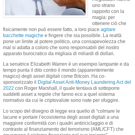
uno strano
rapporto con la
magia: per
ottenere ciò che
fisicamente non può essere fatto, a loro piace
agitare
bacchette magiche
e fingere che sia possibile. La realtà
pone un limite al potere politico, una consapevolezza che
mal si adatta a coloro che sono responsabili del nostro
apparato burocratico da migliaia di miliardi di dollari.
La senatrice Elizabeth Warren è un esempio lampante e da
tempo punta il dito contro il mondo (apparentemente
magico) degli asset digitali come Bitcoin. Ha co-
sponsorizzato il
Digital Asset Anti-Money Laundering Act del
2022
con Roger Marshall, il quale tentava di sottoporre
suddetti asset a regole che fanno eco a quel sistema
normativo da cui le criptovalute sono nate per sfuggire.
Lo scopo del disegno di legge era quello di “colmare le
lacune e portare l’ecosistema degli asset digitali a una
maggiore conformità con i quadri antiriciclaggio e di
contrasto al finanziamento del terrorismo (AML/CFT) che