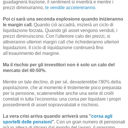
guadagnerà trazione, il sentiment si invertirà e mentre i
prezzi diminuiranno,
le vendite accelereranno
.
Poi ci sarà una seconda esplosione quando inizieranno
le margin call.
Quando ciò accadrà, inizierà un ciclo di
liquidazione forzata. Quando gli asset vengono venduti, i
prezzi diminuiscono. Con l'ulteriore calo dei prezzi, si
attiveranno ulteriori margin call che richiederanno ulteriori
liquidazioni. Il ciclo di liquidazione continuerà fino
all'esaurimento del margine.
Ma il rischio per gli investitori non è solo un calo del
mercato del 40-50%.
Mentre un tale declino, di per sé, devasterebbe l'80% della
popolazione, che al momento è tristemente poco preparata
per la pensione, scatenerebbe anche una serie di crolli
correlati in tutta l'economia: una corsa per liquidare i propri
possedimenti di asset sopravvalutati e rischiosi.
La vera crisi arriva quando arriverà una "
corsa agli
sportelli delle pensioni
".
Con un gran numero di pensionati
già in attesa di ritirarsi dal mondo del lavoro, il prossimo