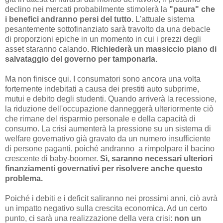
declino nei mercati probabilmente stimolerà la
"paura" che
i benefici andranno persi del tutto.
L'attuale sistema
pesantemente sottofinanziato sarà travolto da una debacle
di proporzioni epiche in un momento in cui i prezzi degli
asset staranno calando.
Richiederà un massiccio piano di
salvataggio del governo per tamponarla.
Ma non finisce qui. I consumatori sono ancora una volta
fortemente indebitati a causa dei prestiti auto subprime,
mutui e debito degli studenti. Quando arriverà la recessione,
la riduzione dell'occupazione danneggerà ulteriormente ciò
che rimane del risparmio personale e della capacità di
consumo. La crisi aumenterà la pressione su un sistema di
welfare governativo già gravato da un numero insufficiente
di persone paganti, poiché andranno a rimpolpare il bacino
crescente di baby-boomer.
Sì, saranno necessari ulteriori
finanziamenti governativi per risolvere anche questo
problema.
Poiché i debiti e i deficit saliranno nei prossimi anni, ciò avrà
un impatto negativo sulla crescita economica. Ad un certo
punto, ci sarà una realizzazione della vera crisi:
non un