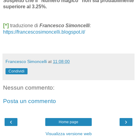
Sospetto che il "Numero magico" non sia probabilmente
superiore al 3.25%.
[*]
traduzione di
Francesco Simoncelli
:
https://francescosimoncelli.blogspot.it/
Francesco Simoncelli
at
11:08:00
Condividi
Nessun commento:
Posta un commento
‹
›
Home page
Visualizza versione web