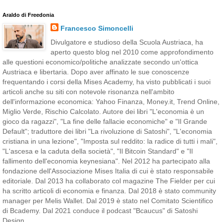
Araldo di Freedonia
Francesco Simoncelli
Divulgatore e studioso della Scuola Austriaca, ha
aperto questo blog nel 2010 come approfondimento
alle questioni economico/politiche analizzate secondo un'ottica
Austriaca e libertaria. Dopo aver affinato le sue conoscenze
frequentando i corsi della Mises Academy, ha visto pubblicati i suoi
articoli anche su siti con notevole risonanza nell'ambito
dell'informazione economica: Yahoo Finanza, Money.it, Trend Online,
Miglio Verde, Rischio Calcolato. Autore dei libri "L'economia è un
gioco da ragazzi", "La fine delle fallacie economiche" e "Il Grande
Default"; traduttore dei libri "La rivoluzione di Satoshi", "L'economia
cristiana in una lezione", "Imposta sul reddito: la radice di tutti i mali",
"L'ascesa e la caduta della società", "Il Bitcoin Standard" e "Il
fallimento dell'economia keynesiana". Nel 2012 ha partecipato alla
fondazione dell'Associazione Mises Italia di cui è stato responsabile
editoriale. Dal 2013 ha collaborato col magazine The Fielder per cui
ha scritto articoli di economia e finanza. Dal 2018 è stato community
manager per Melis Wallet. Dal 2019 è stato nel Comitato Scientifico
di Bcademy. Dal 2021 conduce il podcast "Bcaucus" di Satoshi
Design.