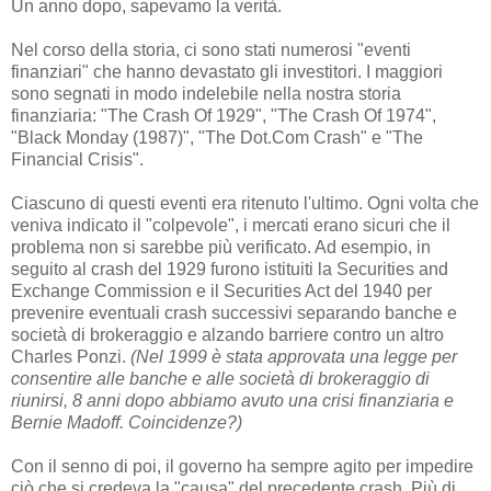
Un anno dopo, sapevamo la verità.
Nel corso della storia, ci sono stati numerosi "eventi
finanziari" che hanno devastato gli investitori. I maggiori
sono segnati in modo indelebile nella nostra storia
finanziaria: "The Crash Of 1929", "The Crash Of 1974",
"Black Monday (1987)", "The Dot.Com Crash" e "The
Financial Crisis".
Ciascuno di questi eventi era ritenuto l'ultimo. Ogni volta che
veniva indicato il "colpevole", i mercati erano sicuri che il
problema non si sarebbe più verificato. Ad esempio, in
seguito al crash del 1929 furono istituiti la Securities and
Exchange Commission e il Securities Act del 1940 per
prevenire eventuali crash successivi separando banche e
società di brokeraggio e alzando barriere contro un altro
Charles Ponzi.
(Nel 1999 è stata approvata una legge per
consentire alle banche e alle società di brokeraggio di
riunirsi, 8 anni dopo abbiamo avuto una crisi finanziaria e
Bernie Madoff. Coincidenze?)
Con il senno di poi, il governo ha sempre agito per impedire
ciò che si credeva la "causa" del precedente crash. Più di