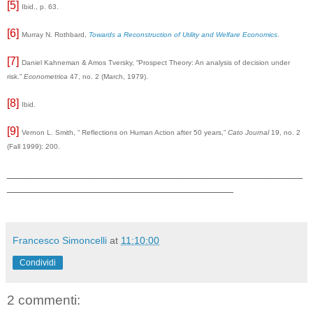
[5]
Ibid., p. 63.
[6]
Murray N. Rothbard,
Towards a Reconstruction of Utility and Welfare Economics
.
[7]
Daniel Kahneman & Amos Tversky, “Prospect Theory: An analysis of decision under
risk.”
Econometrica
47, no. 2 (March, 1979).
[8]
Ibid.
[9]
Vernon L. Smith, “ Reflections on Human Action after 50 years,”
Cato Journal
19, no. 2
(Fall 1999): 200.
_______________________________________________
____________________________________
Francesco Simoncelli
at
11:10:00
Condividi
2 commenti: