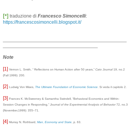
[*]
traduzione di
Francesco Simoncelli
:
https://francescosimoncelli.blogspot.it/
_______________________________________________
____________________________________
Note
[1]
Vernon L. Smith, “ Reflections on Human Action after 50 years,”
Cato Journal
19, no.2
(Fall 1999): 200.
[2]
Ludwig Von Mises,
The Ultimate Foundation of Economic Science
. Si veda il capitolo 2.
[3]
Frances K. McSweeney & Samantha Swindell, “Behavioral Economics and Within-
Session Changes in Responding,”
Journal of the Experimental Analysis of Behavior
72, no.3
(November,1999): 355–71.
[4]
Murray N. Rothbard,
Man, Economy and State
, p. 63.