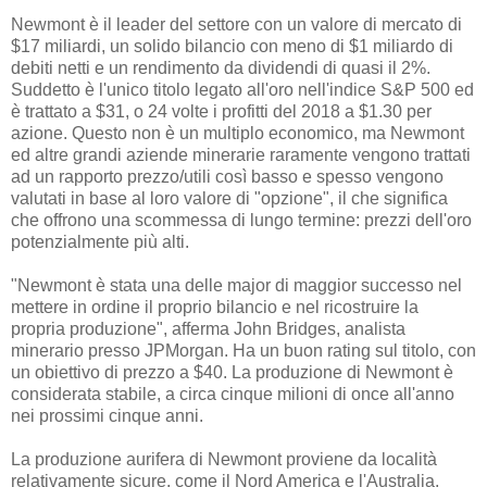
Newmont è il leader del settore con un valore di mercato di
$17 miliardi, un solido bilancio con meno di $1 miliardo di
debiti netti e un rendimento da dividendi di quasi il 2%.
Suddetto è l'unico titolo legato all'oro nell'indice S&P 500 ed
è trattato a $31, o 24 volte i profitti del 2018 a $1.30 per
azione. Questo non è un multiplo economico, ma Newmont
ed altre grandi aziende minerarie raramente vengono trattati
ad un rapporto prezzo/utili così basso e spesso vengono
valutati in base al loro valore di "opzione", il che significa
che offrono una scommessa di lungo termine: prezzi dell'oro
potenzialmente più alti.
"Newmont è stata una delle major di maggior successo nel
mettere in ordine il proprio bilancio e nel ricostruire la
propria produzione", afferma John Bridges, analista
minerario presso JPMorgan. Ha un buon rating sul titolo, con
un obiettivo di prezzo a $40. La produzione di Newmont è
considerata stabile, a circa cinque milioni di once all'anno
nei prossimi cinque anni.
La produzione aurifera di Newmont proviene da località
relativamente sicure, come il Nord America e l'Australia.