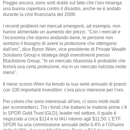
Peggio ancora, sono sorti dubbi sul fatto che l'oro rimanga
una buona copertura contro il disastro, anche se è andato
durante la crisi finanziaria del 2008.
I recenti problemi nei mercati emergenti, ad esempio, non
hanno alimentato un aumento dei prezzi. "Con i mercati e
l'economia che stanno andando bene, le persone non
sentono il bisogno di avere la protezione che ottengono
dall'oro", dice Byron Wien, vice presidente di Private Wealth
Solutions Group e stratega degli investimenti presso
Blackstone Group. "In un mercato ribassista è probabile che
fornirà una certa protezione, ma in un mercato rialzista molto
meno".
Il mese scorso Wien ha tenuto la sua serie annuale di pranzi
con 100 importanti investitori: c'era poco interesse per l'oro.
Per coloro che sono interessati all'oro, ci sono molti modi
per scommetterci. Tra i fondi che trattano le materie prime c'è
lo SPDR Gold Trust (GLD), leader nel settore, il quale è
negoziato a circa $114 e lo IAU intorno agli $11,50. L'ETF
SPDR ha una commissione annuale dello 0.4% e l'iShares