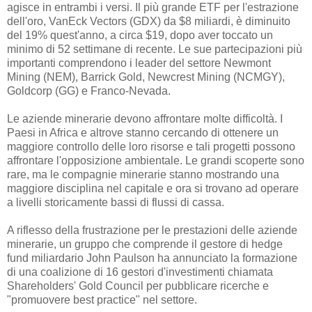
agisce in entrambi i versi. Il più grande ETF per l'estrazione
dell'oro, VanEck Vectors (GDX) da $8 miliardi, è diminuito
del 19% quest'anno, a circa $19, dopo aver toccato un
minimo di 52 settimane di recente. Le sue partecipazioni più
importanti comprendono i leader del settore Newmont
Mining (NEM), Barrick Gold, Newcrest Mining (NCMGY),
Goldcorp (GG) e Franco-Nevada.
Le aziende minerarie devono affrontare molte difficoltà. I
Paesi in Africa e altrove stanno cercando di ottenere un
maggiore controllo delle loro risorse e tali progetti possono
affrontare l'opposizione ambientale. Le grandi scoperte sono
rare, ma le compagnie minerarie stanno mostrando una
maggiore disciplina nel capitale e ora si trovano ad operare
a livelli storicamente bassi di flussi di cassa.
A riflesso della frustrazione per le prestazioni delle aziende
minerarie, un gruppo che comprende il gestore di hedge
fund miliardario John Paulson ha annunciato la formazione
di una coalizione di 16 gestori d'investimenti chiamata
Shareholders' Gold Council per pubblicare ricerche e
"promuovere best practice" nel settore.