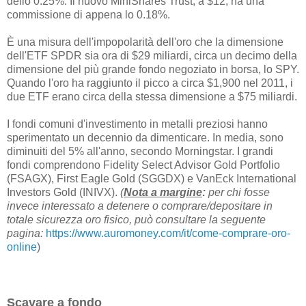
dello 0.25%. Il nuovo MiniShares Trust, a $12, ha una
commissione di appena lo 0.18%.
È una misura dell'impopolarità dell'oro che la dimensione
dell'ETF SPDR sia ora di $29 miliardi, circa un decimo della
dimensione del più grande fondo negoziato in borsa, lo SPY.
Quando l'oro ha raggiunto il picco a circa $1,900 nel 2011, i
due ETF erano circa della stessa dimensione a $75 miliardi.
I fondi comuni d'investimento in metalli preziosi hanno
sperimentato un decennio da dimenticare. In media, sono
diminuiti del 5% all'anno, secondo Morningstar. I grandi
fondi comprendono Fidelity Select Advisor Gold Portfolio
(FSAGX), First Eagle Gold (SGGDX) e VanEck International
Investors Gold (INIVX).
(
Nota a margine
:
per chi fosse
invece interessato a detenere o comprare/depositare in
totale sicurezza oro fisico, può consultare la seguente
pagina:
https://www.auromoney.com/it/come-comprare-oro-
online
)
Scavare a fondo