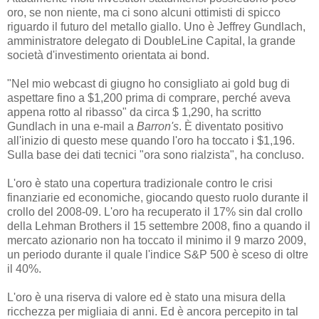
oro, se non niente, ma ci sono alcuni ottimisti di spicco
riguardo il futuro del metallo giallo. Uno è Jeffrey Gundlach,
amministratore delegato di DoubleLine Capital, la grande
società d'investimento orientata ai bond.
"Nel mio webcast di giugno ho consigliato ai gold bug di
aspettare fino a $1,200 prima di comprare, perché aveva
appena rotto al ribasso" da circa $ 1,290, ha scritto
Gundlach in una e-mail a
Barron's
. È diventato positivo
all'inizio di questo mese quando l'oro ha toccato i $1,196.
Sulla base dei dati tecnici "ora sono rialzista", ha concluso.
L'oro è stato una copertura tradizionale contro le crisi
finanziarie ed economiche, giocando questo ruolo durante il
crollo del 2008-09. L'oro ha recuperato il 17% sin dal crollo
della Lehman Brothers il 15 settembre 2008, fino a quando il
mercato azionario non ha toccato il minimo il 9 marzo 2009,
un periodo durante il quale l'indice S&P 500 è sceso di oltre
il 40%.
L'oro è una riserva di valore ed è stato una misura della
ricchezza per migliaia di anni. Ed è ancora percepito in tal