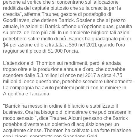
persone al vertice che si concentrano sull'allocazione
redditizia del capitale piuttosto che sulla crescita per la
crescita", afferma Trauner, gestore di portafoglio di
GoodHaven, che detiene Barrick. Sostiene che al prezzo
attuale, le azioni di Barrick offrono un'opzione quasi gratuita
su prezzi dell'oro più alti. In un ambiente migliore tali azioni
potrebbero salire molto di più. Barrick ha guadagnato più di
$4 per azione ed era trattata a $50 nel 2011 quando l'oro
raggiunse il picco di $1,900 l'oncia.
L'attenzione di Thornton sui rendimenti, però, è andata
troppo oltre e la produzione annuale d'oro, che dovrebbe
scendere dalle 5.3 milioni di once nel 2017 a circa 4.75
milioni di once quest'anno, potrebbe scendere ulteriormente.
La compagnia ha avuto problemi politici con le miniere in
Argentina e Tanzania.
"Barrick ha messo in ordine il bilancio e stabilizzato il
business. Ora ha bisogno di dimostrare che può crescere in
modo sensato ", dice Trauner. Alcuni pensano che Barrick
potrebbe diventare un obiettivo di acquisizione per un
acquirente cinese. Thornton ha coltivato una forte relazione
con i cinesi, soprattutto con Shandong Gold.