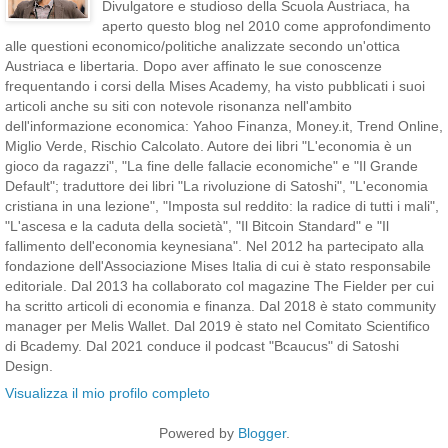
Divulgatore e studioso della Scuola Austriaca, ha
aperto questo blog nel 2010 come approfondimento
alle questioni economico/politiche analizzate secondo un'ottica
Austriaca e libertaria. Dopo aver affinato le sue conoscenze
frequentando i corsi della Mises Academy, ha visto pubblicati i suoi
articoli anche su siti con notevole risonanza nell'ambito
dell'informazione economica: Yahoo Finanza, Money.it, Trend Online,
Miglio Verde, Rischio Calcolato. Autore dei libri "L'economia è un
gioco da ragazzi", "La fine delle fallacie economiche" e "Il Grande
Default"; traduttore dei libri "La rivoluzione di Satoshi", "L'economia
cristiana in una lezione", "Imposta sul reddito: la radice di tutti i mali",
"L'ascesa e la caduta della società", "Il Bitcoin Standard" e "Il
fallimento dell'economia keynesiana". Nel 2012 ha partecipato alla
fondazione dell'Associazione Mises Italia di cui è stato responsabile
editoriale. Dal 2013 ha collaborato col magazine The Fielder per cui
ha scritto articoli di economia e finanza. Dal 2018 è stato community
manager per Melis Wallet. Dal 2019 è stato nel Comitato Scientifico
di Bcademy. Dal 2021 conduce il podcast "Bcaucus" di Satoshi
Design.
Visualizza il mio profilo completo
Powered by
Blogger
.