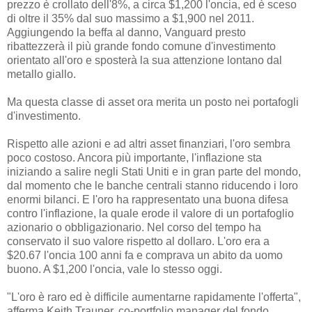
prezzo è crollato dell'8%, a circa $1,200 l'oncia, ed è sceso
di oltre il 35% dal suo massimo a $1,900 nel 2011.
Aggiungendo la beffa al danno, Vanguard presto
ribattezzerà il più grande fondo comune d'investimento
orientato all'oro e sposterà la sua attenzione lontano dal
metallo giallo.
Ma questa classe di asset ora merita un posto nei portafogli
d'investimento.
Rispetto alle azioni e ad altri asset finanziari, l'oro sembra
poco costoso. Ancora più importante, l'inflazione sta
iniziando a salire negli Stati Uniti e in gran parte del mondo,
dal momento che le banche centrali stanno riducendo i loro
enormi bilanci. E l'oro ha rappresentato una buona difesa
contro l'inflazione, la quale erode il valore di un portafoglio
azionario o obbligazionario. Nel corso del tempo ha
conservato il suo valore rispetto al dollaro. L'oro era a
$20.67 l'oncia 100 anni fa e comprava un abito da uomo
buono. A $1,200 l'oncia, vale lo stesso oggi.
"L'oro è raro ed è difficile aumentarne rapidamente l'offerta",
afferma Keith Trauner, co-portfolio manager del fondo