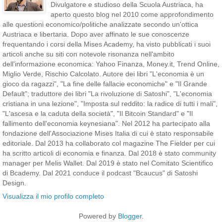
Divulgatore e studioso della Scuola Austriaca, ha
aperto questo blog nel 2010 come approfondimento
alle questioni economico/politiche analizzate secondo un'ottica
Austriaca e libertaria. Dopo aver affinato le sue conoscenze
frequentando i corsi della Mises Academy, ha visto pubblicati i suoi
articoli anche su siti con notevole risonanza nell'ambito
dell'informazione economica: Yahoo Finanza, Money.it, Trend Online,
Miglio Verde, Rischio Calcolato. Autore dei libri "L'economia è un
gioco da ragazzi", "La fine delle fallacie economiche" e "Il Grande
Default"; traduttore dei libri "La rivoluzione di Satoshi", "L'economia
cristiana in una lezione", "Imposta sul reddito: la radice di tutti i mali",
"L'ascesa e la caduta della società", "Il Bitcoin Standard" e "Il
fallimento dell'economia keynesiana". Nel 2012 ha partecipato alla
fondazione dell'Associazione Mises Italia di cui è stato responsabile
editoriale. Dal 2013 ha collaborato col magazine The Fielder per cui
ha scritto articoli di economia e finanza. Dal 2018 è stato community
manager per Melis Wallet. Dal 2019 è stato nel Comitato Scientifico
di Bcademy. Dal 2021 conduce il podcast "Bcaucus" di Satoshi
Design.
Visualizza il mio profilo completo
Powered by
Blogger
.