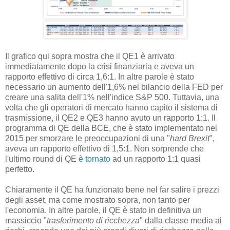
Il grafico qui sopra mostra che il QE1 è arrivato
immediatamente dopo la crisi finanziaria e aveva un
rapporto effettivo di circa 1,6:1. In altre parole è stato
necessario un aumento dell'1,6% nel bilancio della FED per
creare una salita dell'1% nell'indice S&P 500. Tuttavia, una
volta che gli operatori di mercato hanno capito il sistema di
trasmissione, il QE2 e QE3 hanno avuto un rapporto 1:1. Il
programma di QE della BCE, che è stato implementato nel
2015 per smorzare le preoccupazioni di una "
hard Brexit
",
aveva un rapporto effettivo di 1,5:1. Non sorprende che
l'ultimo round di QE
è tornato
ad un rapporto 1:1 quasi
perfetto.
Chiaramente il QE ha funzionato bene nel far salire i prezzi
degli asset, ma come mostrato sopra, non tanto per
l'economia. In altre parole, il QE è stato in definitiva un
massiccio "
trasferimento di ricchezza
" dalla classe media ai