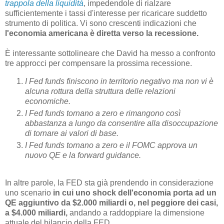
trappola della liquidità
, impedendole di rialzare
sufficientemente i tassi d'interesse per ricaricare suddetto
strumento di politica. Vi sono crescenti indicazioni che
l'economia americana è diretta verso la recessione.
È interessante sottolineare che David ha messo a confronto
tre approcci per compensare la prossima recessione.
I Fed funds finiscono in territorio negativo ma non vi è
alcuna rottura della struttura delle relazioni
economiche.
I Fed funds tornano a zero e rimangono così
abbastanza a lungo da consentire alla disoccupazione
di tornare ai valori di base.
I Fed funds tornano a zero e il FOMC approva un
nuovo QE e la forward guidance.
In altre parole, la FED sta già prendendo in considerazione
uno scenario
in cui uno shock dell'economia porta ad un
QE aggiuntivo da $2.000 miliardi o, nel peggiore dei casi,
a $4.000 miliardi,
andando a raddoppiare la dimensione
attuale del bilancio della FED.