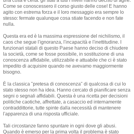
una cosa è certa: gli stati a tutti i livelli hanno deciso di agire.
Come se conoscessero il corso giusto delle cose! E hanno
agito con estrema forza e il loro messaggio era sempre lo
stesso: fermate qualunque cosa stiate facendo e non fate
nulla.
Questa era ed è la massima espressione del nichilismo, il
caos che segue l'ignoranza, l'incapacità e l'inettitudine. I
funzionari statali di questo Paese hanno deciso di chiudere
la società, come se fosse possibile, in sostituzione di una
conoscenza affidabile, utilizzabile e attuabile che ci è stato
impedito di acquisire quando ne avevamo maggiormente
bisogno.
È la classica "pretesa di conoscenza" di qualcosa di cui lo
stato stesso non ha idea. Hanno cercato di pianificare senza
segni o segnali affidabili. Questa è una ricetta per decisioni
politiche caotiche, affrettate, a casaccio ed internamente
contraddittorie, tutte spinte dalla necessità di mantenere
l'apparenza di una risposta ufficiale.
Tali circostanze fanno spuntare in ogni dove gli abusi.
Quando è emerso per la prima volta il problema è stato