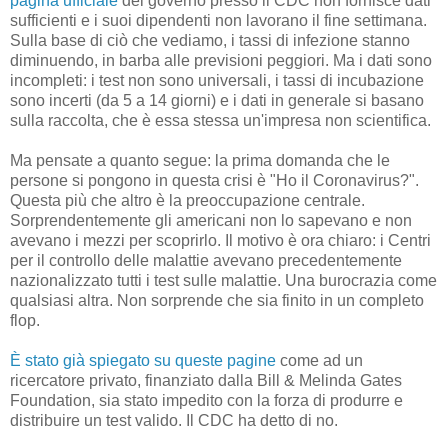
pagina ufficiale
del governo presso il CDC non fornisce dati
sufficienti e i suoi dipendenti non lavorano il fine settimana.
Sulla base di ciò che vediamo, i tassi di infezione stanno
diminuendo, in barba alle previsioni peggiori. Ma i dati sono
incompleti: i test non sono universali, i tassi di incubazione
sono incerti (da 5 a 14 giorni) e i dati in generale si basano
sulla raccolta, che è essa stessa un'impresa non scientifica.
Ma pensate a quanto segue: la prima domanda che le
persone si pongono in questa crisi è "Ho il Coronavirus?".
Questa più che altro è la preoccupazione centrale.
Sorprendentemente gli americani non lo sapevano e non
avevano i mezzi per scoprirlo. Il motivo è ora chiaro: i Centri
per il controllo delle malattie avevano precedentemente
nazionalizzato tutti i test sulle malattie. Una burocrazia come
qualsiasi altra. Non sorprende che sia finito in un completo
flop.
È stato già spiegato su queste pagine
come ad un
ricercatore privato, finanziato dalla Bill & Melinda Gates
Foundation, sia stato impedito con la forza di produrre e
distribuire un test valido. Il CDC ha detto di no.