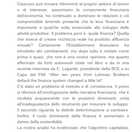
Ciascuno può trovare riferimenti al proprio settore di lavoro
o di interesse; assumiamo la componente finanziaria
dell’economia: ha continuato a dominare le relazioni e ciò
comprensibile tenendo presente che la leva finanziaria è
importante e qualche volta essenziale allo sviluppo delle
attività produttive. Il problema però è: quale finanza? Quella
che invece di creare ricchezza reale ha prodotto affluenza
virtuale? Certamente l’Establishment finanziario ha
introdotto dei cambiamenti, ma dopo tutto è restato come
prima o quasi, che non è una nostra opinione, ma quanto
affermato da fonti autorevoli citate nel libro e da in una
recente intervista da C. Lagarde, presidente della BCE e ex
Capo del FMI “After ten years from Lehman Brothers
default the finance system changed a little bit”.
C’è stato un problema di metodo e di consistenza. Il primo
si riferisce all’omologazione della narrativa finanziaria, che è
risultata acquiescente con le posizioni dominanti, unita
all’inadeguatezza dello strumento per misurare lo sviluppo.
Il secondo riguarda la debole determinazione a cambiare.
Inoltre, il ruolo dominante della finanza è aumentato a
danno della sostenibilità.
La nostra analisi ha evidenziato che l'algoritmo capitalista,