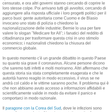
censurato, e ora altri governi stanno cercando di coprire le
loro stesse colpe. Poi arrivano tutti gli avvoltoi, cercando di
aggiungere alla risposta ufficiale i loro progetti politici per il
parco buoi: gente autoritaria come Cuomo e de Blasio
invocano uno stato di polizia o chiedono la
nazionalizzazione delle industrie; Bernie lo usa per fare
valere lo slogan "Medicare for All"; i fanatici del reddito di
cittadinanza per trasformare questa crisi in uno stimolo
economico; i nazionalisti chiedono la chiusura del
commercio globale.
In questo momento c'è un grande dibattito in questo Paese
su quanto sia grave il coronavirus. Alcune persone dicono
che saremo tutti infetti e molti moriranno. Altri affermano che
questa storia sia stata completamente esagerata e che le
autorità hanno reagito in modo eccessivo, il virus se ne
andrà col caldo e le vittime saranno poche. Il problema qui è
che non abbiamo avuto accesso a informazioni affidabili e
scientificamente valide in modo da evitare il panico e
comportarci in modo razionale.
Il
paragone con la Corea del Sud
, dove le infezioni sono