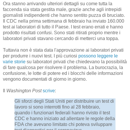
Ora stanno arrivando ulteriori dettagli su come tutta la
faccenda sia stata gestita male, grazie anche agli intrepidi
giornalisti indipendenti che hanno sentito puzza di bruciato.
Il CDC nella prima settimana di febbraio ha inviato 160.000
test ai laboratori di tutto il Paese. I test erano errati e hanno
prodotto risultati confusi. Sono stati ritirati proprio mentre i
laboratori privati stavano cercando di metterci una toppa.
Tuttavia non è stata data l'approvazione ai laboratori privati ​​
per produrre i nuovi test. I più curiosi
possono leggere le
varie storie
su laboratori privati ​​che chiedevano la possibilità
di fare qualcosa per risolvere il problema. La burocrazia, la
confusione, le lotte di potere ed i blocchi delle informazioni
vengono documentati di giorno in giorno.
Il
Washington Post
scrive
:
Gli sforzi degli Stati Uniti per distribuire un test di
lavoro si sono interrotti fino al 28 febbraio,
quando i funzionari federali hanno rivisto il test
CDC e hanno iniziato ad allentare le regole della
FDA che avevano limitato chi poteva sviluppare