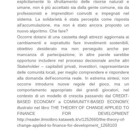
esplicitamente lo sfruttamento delle risorse naturali e
umane, non è più accettato sia dalla gente comune, sia da
professionisti e imprenditori coinvolti e impegnati nel
sistema. La solidarietà è stata percepita come risposta
all’accumulazione, ma non è stato ancora proposto un
nuovo algoritmo. Che fare?
Occorre dotarsi di una cassetta degli attrezzi aggiornata ai
cambiamenti e soprattutto fare investimenti sostenibili,
obiettivo desiderato ma non perseguito anche per
mancanza di partecipazione; in altre parole sarebbe
opportuno includere nel processo decisionale anche altri
Stakeholder – capitalisti privati, investitori, rappresentanze
delle comunità locali, per meglio comprendere e rispondere
alla domanda dell’economia reale. In estrema sintesi, non
occorre introdurre nuove regole del gioco, ma un
comportamento appropriato dei grandi giocatori, nel
contesto di un modello di crescita passando dal CREDIT-
BASED ECONOMY a COMMUNITY-BASED ECONOMY,
illustrato nel libro THE THEORY OF CHANGE APPLIED TO
FINANCE FOR DEVELOPMENT
http://reader.ilmiolibro.kataweb.it/v/1252660/the-theory-of-
change-applied-to-finance-for-development_1268103