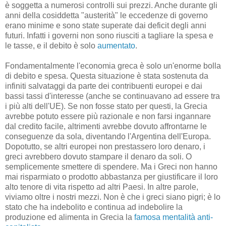
è soggetta a numerosi controlli sui prezzi. Anche durante gli
anni della cosiddetta "austerità" le eccedenze di governo
erano minime e sono state superate dai deficit degli anni
futuri. Infatti i governi non sono riusciti a tagliare la spesa e
le tasse, e il ​​debito è solo
aumentato
.
Fondamentalmente l'economia greca è solo un'enorme bolla
di debito e spesa. Questa situazione è stata sostenuta da
infiniti salvataggi da parte dei contribuenti europei e dai
bassi tassi d'interesse (anche se continuavano ad essere tra
i più alti dell'UE). Se non fosse stato per questi, la Grecia
avrebbe potuto essere più razionale e non farsi ingannare
dal credito facile, altrimenti avrebbe dovuto affrontarne le
conseguenze da sola, diventando l'Argentina dell'Europa.
Dopotutto, se altri europei non prestassero loro denaro, i
greci avrebbero dovuto stampare il denaro da soli. O
semplicemente smettere di spendere. Ma i Greci non hanno
mai risparmiato o prodotto abbastanza per giustificare il loro
alto tenore di vita rispetto ad altri Paesi. In altre parole,
viviamo oltre i nostri mezzi. Non è che i greci siano pigri; è lo
stato che ha indebolito e continua ad indebolire la
produzione ed alimenta in Grecia la
famosa mentalità anti-