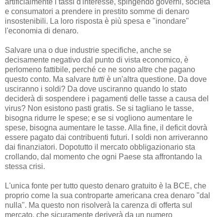
artificialmente i tassi d'interesse, spingendo governi, società
e consumatori a prendere in prestito somme di denaro
insostenibili. La loro risposta è più spesa e "inondare"
l'economia di denaro.
Salvare una o due industrie specifiche, anche se
decisamente negativo dal punto di vista economico, è
perlomeno fattibile, perché ce ne sono altre che pagano
questo conto. Ma salvare
tutti
è un'altra questione. Da dove
usciranno i soldi? Da dove usciranno quando lo stato
deciderà di sospendere i pagamenti delle tasse a causa del
virus? Non esistono pasti gratis. Se si tagliano le tasse,
bisogna ridurre le spese; e se si vogliono aumentare le
spese, bisogna aumentare le tasse. Alla fine, il deficit dovrà
essere pagato dai contribuenti futuri. I soldi non arriveranno
dai finanziatori. Dopotutto il mercato obbligazionario sta
crollando, dal momento che ogni Paese sta affrontando la
stessa crisi.
L'unica fonte per tutto questo denaro gratuito è la BCE, che
proprio come la sua controparte americana crea denaro "dal
nulla". Ma questo non risolverà la carenza di offerta sul
mercato, che sicuramente deriverà da un numero