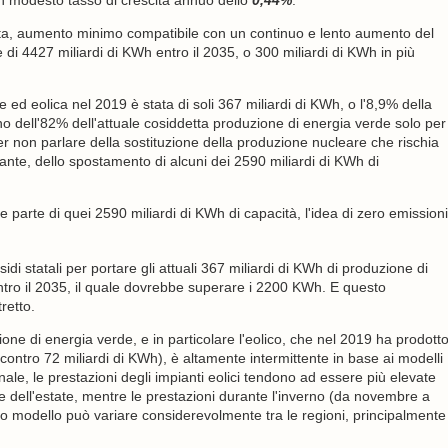
n modesto tasso di crescita annuo dello
0,44%
.
cita, aumento minimo compatibile con un continuo e lento aumento del
di 4427 miliardi di KWh entro il 2035, o 300 miliardi di KWh in più
e ed eolica nel 2019 è stata di soli 367 miliardi di KWh, o l'8,9% della
no dell'82% dell'attuale cosiddetta produzione di energia verde solo per
per non parlare della sostituzione della produzione nucleare che rischia
ante, dello spostamento di alcuni dei 2590 miliardi di KWh di
rte di quei 2590 miliardi di KWh di capacità, l'idea di zero emissioni
sidi statali per portare gli attuali 367 miliardi di KWh di produzione di
ntro il 2035, il quale dovrebbe superare i 2200 KWh. E questo
retto.
e di energia verde, e in particolare l'eolico, che nel 2019 ha prodott
 contro 72 miliardi di KWh), è altamente intermittente in base ai modelli
ionale, le prestazioni degli impianti eolici tendono ad essere più elevate
e dell'estate, mentre le prestazioni durante l'inverno (da novembre a
to modello può variare considerevolmente tra le regioni, principalmente