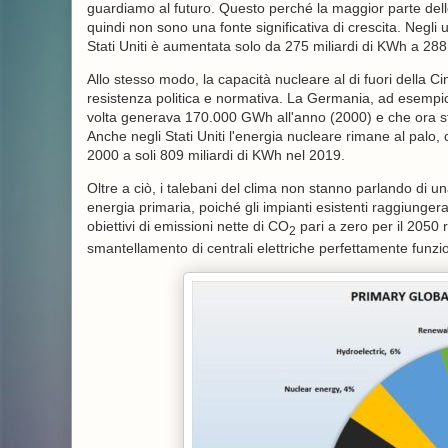
guardiamo al futuro. Questo perché la maggior parte delle 
quindi non sono una fonte significativa di crescita. Negli 
Stati Uniti è aumentata solo da 275 miliardi di KWh a 288
Allo stesso modo, la capacità nucleare al di fuori della 
resistenza politica e normativa. La Germania, ad esempio,
volta generava 170.000 GWh all'anno (2000) e che ora st
Anche negli Stati Uniti l'energia nucleare rimane al pal
2000 a soli 809 miliardi di KWh nel 2019.
Oltre a ciò, i talebani del clima non stanno parlando di una
energia primaria, poiché gli impianti esistenti raggiungerann
obiettivi di emissioni nette di
CO
pari a zero per il 2050 
2
smantellamento di centrali elettriche perfettamente funzio