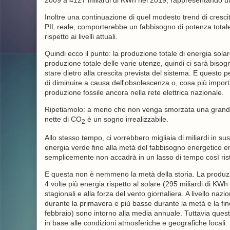
2009 a 4127 miliardi di KWh nel 2019, rappresentando u
Inoltre una continuazione di quel modesto trend di cres
PIL reale, comporterebbe un fabbisogno di potenza totale 
rispetto ai livelli attuali.
Quindi ecco il punto: la produzione totale di energia solar
produzione totale delle varie utenze, quindi ci sarà bisog
stare dietro alla crescita prevista del sistema. E questo 
di diminuire a causa dell'obsolescenza o, cosa più import
produzione fossile ancora nella rete elettrica nazionale.
Ripetiamolo: a meno che non venga smorzata una grande pa
nette di
CO
è un sogno irrealizzabile.
2
Allo stesso tempo, ci vorrebbero migliaia di miliardi in sus
energia verde fino alla metà del fabbisogno energetico e
semplicemente non accadrà in un lasso di tempo così rist
E questa non è nemmeno la metà della storia. La produzion
4 volte più energia rispetto al solare (295 miliardi di KWh
stagionali e alla forza del vento giornaliera. A livello naz
durante la primavera e più basse durante la metà e la fin
febbraio) sono intorno alla media annuale. Tuttavia ques
in base alle condizioni atmosferiche e geografiche locali.