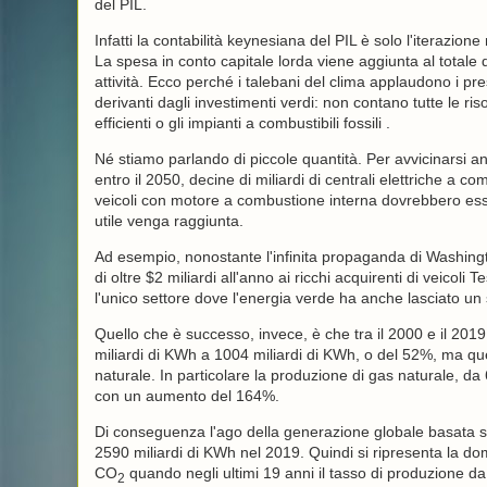
del PIL.
Infatti la contabilità keynesiana del PIL è solo l'iterazione
La spesa in conto capitale lorda viene aggiunta al tota
attività. Ecco perché i talebani del clima applaudono i pre
derivanti dagli investimenti verdi: non contano tutte le ri
efficienti o gli impianti a combustibili fossili .
Né stiamo parlando di piccole quantità. Per avvicinarsi an
entro il 2050, decine di miliardi di centrali elettriche a co
veicoli con motore a combustione interna dovrebbero esse
utile venga raggiunta.
Ad esempio, nonostante l'infinita propaganda di Washington
di oltre $2 miliardi all'anno ai ricchi acquirenti di veicoli T
l'unico settore dove l'energia verde ha anche lasciato un
Quello che è successo, invece, è che tra il 2000 e il 2019
miliardi di KWh a 1004 miliardi di KWh, o del 52%, ma q
naturale. In particolare la produzione di gas naturale, da
con un aumento del 164%.
Di conseguenza l'ago della generazione globale basata su
2590 miliardi di KWh nel 2019. Quindi si ripresenta la dom
CO
quando negli ultimi 19 anni il tasso di produzione da 
2