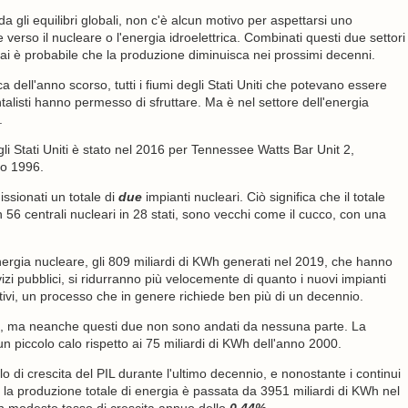
 gli equilibri globali, non c'è alcun motivo per aspettarsi uno
verso il nucleare o l'energia idroelettrica. Combinati questi due settori
 è probabile che la produzione diminuisca nei prossimi decenni.
a dell'anno scorso, tutti i fiumi degli Stati Uniti che potevano essere
entalisti hanno permesso di sfruttare. Ma è nel settore dell'energia
.
gli Stati Uniti è stato nel 2016 per Tennessee Watts Bar Unit 2,
no 1996.
issionati un totale di
due
impianti nucleari. Ciò significa che il totale
 ​​56 centrali nucleari in 28 stati, sono vecchi come il cucco, con una
energia nucleare, gli 809 miliardi di KWh generati nel 2019, che hanno
izi pubblici, si ridurranno più velocemente di quanto i nuovi impianti
tivi, un processo che in genere richiede ben più di un decennio.
a, ma neanche questi due non sono andati da nessuna parte. La
un piccolo calo rispetto ai 75 miliardi di KWh dell'anno 2000.
ello di crescita del PIL durante l'ultimo decennio, e nonostante i continui
ca, la produzione totale di energia è passata da 3951 miliardi di KWh nel