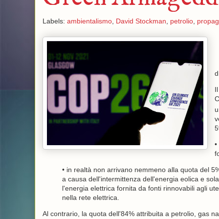
Labels:
ambientalismo
,
David Stockman
,
petrolio
,
propa
d
I
u
v
5
•
f
• in realtà non arrivano nemmeno alla quota del 5% r
a causa dell'intermittenza dell'energia eolica e sol
l'energia elettrica fornita da fonti rinnovabili agli u
nella rete elettrica.
Al contrario, la quota dell'84% attribuita a petrolio, gas n