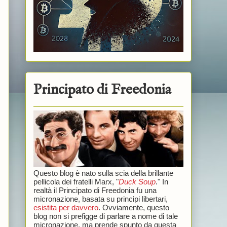
Principato di Freedonia
Questo blog è nato sulla scia della brillante
pellicola dei fratelli Marx, "
Duck Soup
." In
realtà il Principato di Freedonia fu una
micronazione, basata su principi libertari,
esistita per davvero
. Ovviamente, questo
blog non si prefigge di parlare a nome di tale
micronazione, ma prende spunto da questa