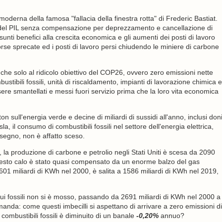
 moderna della famosa "fallacia della finestra rotta" di Frederic Bastiat.
le del PIL senza compensazione per deprezzamento e cancellazione di
sunti benefici alla crescita economica e gli aumenti dei posti di lavoro
sorse sprecate ed i posti di lavoro persi chiudendo le miniere di carbone
che solo al ridicolo obiettivo del COP26, ovvero zero emissioni nette
mbustibili fossili, unità di riscaldamento, impianti di lavorazione chimica e
re smantellati e messi fuori servizio prima che la loro vita economica
 sull'energia verde e decine di miliardi di sussidi all'anno, inclusi don
esla, il consumo di combustibili fossili nel settore dell'energia elettrica,
 segno, non è affatto sceso.
, la produzione di carbone e petrolio negli Stati Uniti è scesa da 2090
uesto calo è stato quasi compensato da un enorme balzo del gas
 601 miliardi di KWh nel 2000, è salita a 1586 miliardi di KWh nel 2019,
i fossili non si è mosso, passando da 2691 miliardi di KWh nel 2000 a
anda: come questi imbecilli si aspettano di arrivare a zero emissioni di
combustibili fossili è diminuito di un banale
-0,20%
annuo?