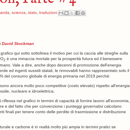
ganda
,
scienza
,
stato
,
traduzioni
i
David Stockman
l grafico qui sotto sottolinea il motivo per cui la caccia alle streghe sulla
CO
è una minaccia mortale per la prosperità futura ed il benessere
2
mano. Vale a dire, anche dopo decenni di promozione dell'energia
erde ed ingenti sussidi statali, le rinnovabili hanno rappresentato solo il
% del consumo globale di energia primaria nel 2019 perché:
 sono ancora molto poco competitive (costo elevato) rispetto all'energia
ossile, nucleare e idroelettrica;
iflessa nel grafico in termini di capacità di fornire lavoro all'economia,
are e del fatto che per convenzione i punteggi governativi calcolano
tenti finali per tenere conto delle perdite di trasmissione e distribuzione
aturale e carbone è in realtà molto più ampia in termini pratici se