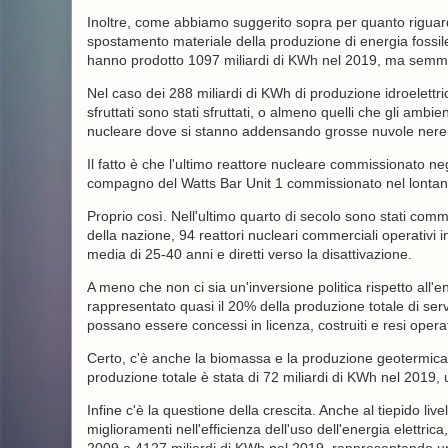
Inoltre, come abbiamo suggerito sopra per quanto riguarda
spostamento materiale della produzione di energia fossile 
hanno prodotto 1097 miliardi di KWh nel 2019, ma semmai
Nel caso dei 288 miliardi di KWh di produzione idroelettric
sfruttati sono stati sfruttati, o almeno quelli che gli ambi
nucleare dove si stanno addensando grosse nuvole nere
Il fatto è che l'ultimo reattore nucleare commissionato ne
compagno del Watts Bar Unit 1 commissionato nel lonta
Proprio così. Nell'ultimo quarto di secolo sono stati comm
della nazione, 94 reattori nucleari commerciali operativi in
media di 25-40 anni e diretti verso la disattivazione.
A meno che non ci sia un'inversione politica rispetto all'
rappresentato quasi il 20% della produzione totale di serv
possano essere concessi in licenza, costruiti e resi opera
Certo, c'è anche la biomassa e la produzione geotermic
produzione totale è stata di 72 miliardi di KWh nel 2019, 
Infine c'è la questione della crescita. Anche al tiepido liv
miglioramenti nell'efficienza dell'uso dell'energia elettri