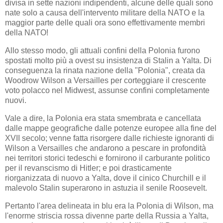
divisa in sette nazioni indipendenti, alcune delle quali sono
nate solo a causa dell'intervento militare della NATO e la
maggior parte delle quali ora sono effettivamente membri
della NATO!
Allo stesso modo, gli attuali confini della Polonia furono
spostati molto più a ovest su insistenza di Stalin a Yalta. Di
conseguenza la rinata nazione della "Polonia", creata da
Woodrow Wilson a Versailles per corteggiare il crescente
voto polacco nel Midwest, assunse confini completamente
nuovi.
Vale a dire, la Polonia era stata smembrata e cancellata
dalle mappe geografiche dalle potenze europee alla fine del
XVII secolo; venne fatta risorgere dalle richieste ignoranti di
Wilson a Versailles che andarono a pescare in profondità
nei territori storici tedeschi e fornirono il carburante politico
per il revanscismo di Hitler; e poi drasticamente
riorganizzata di nuovo a Yalta, dove il cinico Churchill e il
malevolo Stalin superarono in astuzia il senile Roosevelt.
Pertanto l'area delineata in blu era la Polonia di Wilson, ma
l'enorme striscia rossa divenne parte della Russia a Yalta,