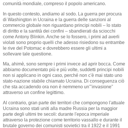
comunità mondiale, compreso il popolo americano.
In questo contesto, andiamo al sodo. La guerra per procura
di Washington in Ucraina e la guerra delle sanzioni al
commercio globale non riguardano principi nobili – lo stato
di diritto e la santità dei confini – sbandierati da sciocchi
come Antony Blinkin. Anche se lo fossero, i primi ad averli
violati sono proprio quelli che adesso risiedono su entrambe
le rive del Potomac e dovrebbero essere gli ultimi a
sollevare tale questione.
Ma, ahimè, sono sempre i primi invece ad aprir bocca. Come
abbiamo documentato più e più volte, suddetti principi nobili
non si applicano in ogni caso, perché non c'è mai stato uno
stato-nazione stabile chiamato Ucraina. Di conseguenza ciò
che sta accadendo ora non è nemmeno un'"invasione"
attraverso un confine legittimo.
Al contrario, gran parte dei territori che compongono l'attuale
Ucraina sono stati uniti alla madre Russia per la maggior
parte degli ultimi tre secoli: durante l'epoca imperiale
attraverso la protezione come territorio vassallo e durante il
brutale governo dei comunisti sovietici tra il 1922 e il 1991