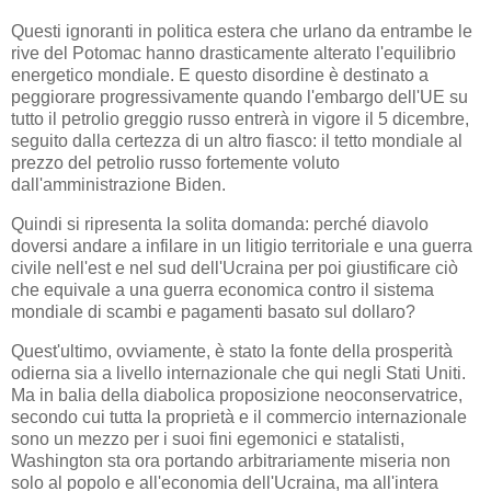
Questi ignoranti in politica estera che urlano da entrambe le
rive del Potomac hanno drasticamente alterato l'equilibrio
energetico mondiale. E questo disordine è destinato a
peggiorare progressivamente quando l'embargo dell'UE su
tutto il petrolio greggio russo entrerà in vigore il 5 dicembre,
seguito dalla certezza di un altro fiasco: il tetto mondiale al
prezzo del petrolio russo fortemente voluto
dall'amministrazione Biden.
Quindi si ripresenta la solita domanda: perché diavolo
doversi andare a infilare in un litigio territoriale e una guerra
civile nell'est e nel sud dell'Ucraina per poi giustificare ciò
che equivale a una guerra economica contro il sistema
mondiale di scambi e pagamenti basato sul dollaro?
Quest'ultimo, ovviamente, è stato la fonte della prosperità
odierna sia a livello internazionale che qui negli Stati Uniti.
Ma in balia della diabolica proposizione neoconservatrice,
secondo cui tutta la proprietà e il commercio internazionale
sono un mezzo per i suoi fini egemonici e statalisti,
Washington sta ora portando arbitrariamente miseria non
solo al popolo e all'economia dell'Ucraina, ma all'intera