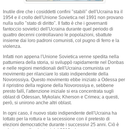
Inutile dire che i cosiddetti confini "stabili" dell'Ucraina tra il
1954 e il crollo dell'Unione Sovietica nel 1991 non provano
nulla sullo "stato di diritto". Il fatto è che i governanti
fantoccio sovietici dell'Ucraina durante quel periodo di
quattro decenni controllavano le popolazioni, sbattute
insieme dai loro padroni comunisti, col pugno di ferro e la
violenza.
Infatti non appena l'Unione Sovietica venne spedita nella
pattumiera della storia, si sviluppò rapidamente nel Donbas
e nelle regioni meridionali dell'Ucraina comunista un
movimento per rilanciare lo stato indipendente della
Novorossiya. Questo movimento ebbe iniziato a Odessa per
il ripristino della regione della Novorossiya e, sebbene
presto fallì, l'attenzione iniziale si era concentrata sugli
oblast di Odessan, Mykolaiv, Kherson e Crimea; a questi,
però, si unirono anche altri oblast.
In ogni caso, il nuovo stato indipendente dell'Ucraina ha
lottato per la rottura e la secessione con il pretesto di
elezioni democratiche durante i successivi 25 anni. Ciò è