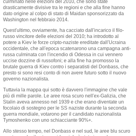
culminato nelle elezioni del 2010, che sono state
drasticamente divisive tra le regioni e che alla fine hanno
dato origine al colpo di stato di Maidan sponsorizzato da
Washington nel febbraio 2014.
Quest'ultimo, ovviamente, ha cacciato dall'incarico il filo-
russo vincitore delle elezioni del 2010; ha introdotto al
potere a Kiev le forze cripto-naziste ereditate dall'Ucraina
occidentale, che all'epoca scatenarono una campagna anti-
russa culminata con l'incendio di Odessa in cui vennero
uccise dozzine di russofoni; e alla fine ha promosso la
brutale guerra di Kiev contro i separatisti del Donbass, che
presto si sono resi conto di non avere futuro sotto il nuovo
governo nazionalista.
Tuttavia la mappa qui sotto è davvero l'immagine che vale
più di mille parole. Le aree rosa scuro nell'ex-Galizia, che
Stalin aveva annesso nel 1939 e che erano diventate un
focolaio di sostegno per le SS naziste durante la seconda
guerra mondiale, votarono per il candidato nazionalista
Tymoshenko con uno schiacciante 90%+.
Allo stesso tempo, nel Donbass e nel sud, le aree blu scuro