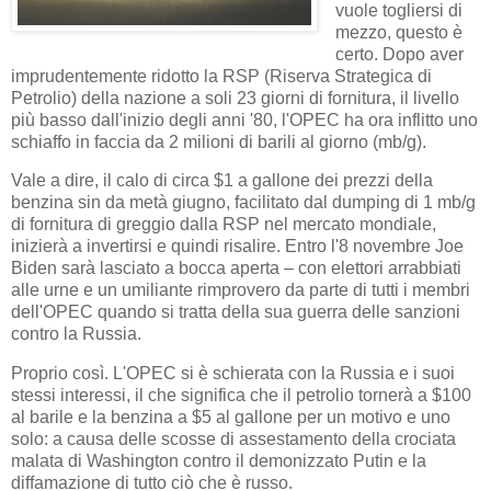
vuole togliersi di
mezzo, questo è
certo. Dopo aver
imprudentemente ridotto la RSP (Riserva Strategica di
Petrolio) della nazione a soli 23 giorni di fornitura, il livello
più basso dall'inizio degli anni '80, l'OPEC ha ora inflitto uno
schiaffo in faccia da 2 milioni di barili al giorno (mb/g).
Vale a dire, il calo di circa $1 a gallone dei prezzi della
benzina sin da metà giugno, facilitato dal dumping di 1 mb/g
di fornitura di greggio dalla RSP nel mercato mondiale,
inizierà a invertirsi e quindi risalire. Entro l'8 novembre Joe
Biden sarà lasciato a bocca aperta – con elettori arrabbiati
alle urne e un umiliante rimprovero da parte di tutti i membri
dell'OPEC quando si tratta della sua guerra delle sanzioni
contro la Russia.
Proprio così. L'OPEC si è schierata con la Russia e i suoi
stessi interessi, il che significa che il petrolio tornerà a $100
al barile e la benzina a $5 al gallone per un motivo e uno
solo: a causa delle scosse di assestamento della crociata
malata di Washington contro il demonizzato Putin e la
diffamazione di tutto ciò che è russo.