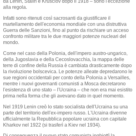
da Lenin, Stalin e Krusciov dopo il 1918 – sono l'eccezione
alla regola.
Infatti sono ritenuti così sacrosanti da giustificare il
martellamento dell'economia mondiale con una distruttiva
Guerra delle Sanzioni, fino al punto da rischiare un acceso
confronto militare tra le due maggiori potenze nucleari del
mondo.
Come nel caso della Polonia, dell'impero austro-ungarico,
della Jugoslavia e della Cecoslovacchia, la mappa delle
terre di confine della Russia è cambiata drasticamente dopo
la rivoluzione bolscevica. Le potenze alleate depredarono le
sue regioni occidentali per conto della Polonia a Versailles,
mentre i nuovi governanti comunisti a Mosca decretarono
l'esistenza di uno stato – l'Ucraina – che non era mai esistito
prima nella forma che gli avevano dato in quel momento.
Nel 1919 Lenin creò lo stato socialista dell'Ucraina su una
parte del territorio dell'ex-impero russo. L'Ucraina divenne
ufficialmente la Repubblica popolare ucraina con capitale
Kharkov nel 1922 (si trasferì a Kiev nel 1934).
Di conseguenza il nuovo stato comunista inghiottì la