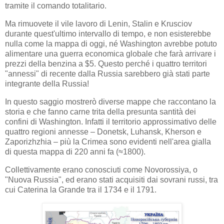
tramite il comando totalitario.
Ma rimuovete il vile lavoro di Lenin, Stalin e Krusciov
durante quest'ultimo intervallo di tempo, e non esisterebbe
nulla come la mappa di oggi, né Washington avrebbe potuto
alimentare una guerra economica globale che farà arrivare i
prezzi della benzina a $5. Questo perché i quattro territori
"annessi" di recente dalla Russia sarebbero già stati parte
integrante della Russia!
In questo saggio mostrerò diverse mappe che raccontano la
storia e che fanno carne trita della presunta santità dei
confini di Washington. Infatti il territorio approssimativo delle
quattro regioni annesse – Donetsk, Luhansk, Kherson e
Zaporizhzhia – più la Crimea sono evidenti nell'area gialla
di questa mappa di 220 anni fa (≈1800).
Collettivamente erano conosciuti come Novorossiya, o
"Nuova Russia", ed erano stati acquisiti dai sovrani russi, tra
cui Caterina la Grande tra il 1734 e il 1791.