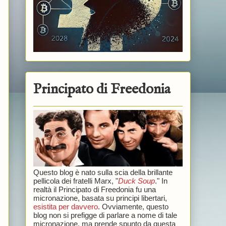
Principato di Freedonia
Questo blog è nato sulla scia della brillante
pellicola dei fratelli Marx, "
Duck Soup
." In
realtà il Principato di Freedonia fu una
micronazione, basata su principi libertari,
esistita per davvero
. Ovviamente, questo
blog non si prefigge di parlare a nome di tale
micronazione, ma prende spunto da questa