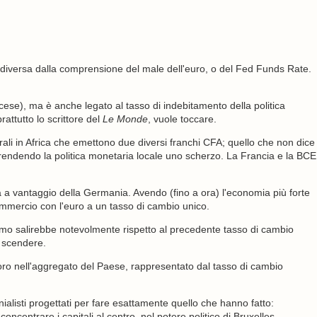
diversa dalla comprensione del male dell'euro, o del Fed Funds Rate.
cese), ma è anche legato al tasso di indebitamento della politica
ttutto lo scrittore del
Le Monde
, vuole toccare.
rali in Africa che emettono due diversi franchi CFA; quello che non dice
rendendo la politica monetaria locale uno scherzo. La Francia e la BCE
a a vantaggio della Germania. Avendo (fino a ora) l'economia più forte
ommercio con l'euro a un tasso di cambio unico.
timo salirebbe notevolmente rispetto al precedente tasso di cambio
ce scendere.
oro nell'aggregato del Paese, rappresentato dal tasso di cambio
ialisti progettati per fare esattamente quello che hanno fatto:
oncentrare i capitali al centro, nel potere politico di Bruxelles.