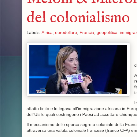
del colonialismo
Labels:
Africa
,
eurodollaro
,
Francia
,
geopolitica
,
immigra
d
A
r
f
t
I
affatto finito e lo legava all'immigrazione africana in Euro
dell'UE le quali costringono i Paesi ad accettare chiunque 
Il meccanismo dello sporco segreto coloniale della Francia
attraverso una valuta coloniale francese (franco CFA) em