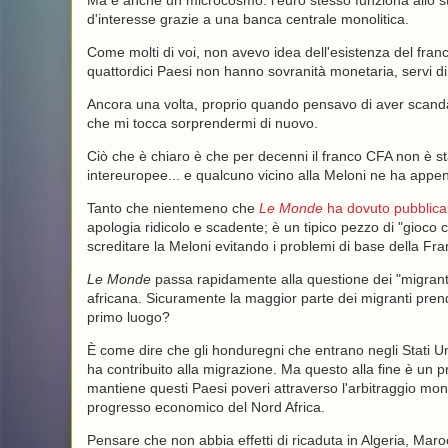
Ma è anche un microcosmo: l'euro stesso funziona allo ste
d'interesse grazie a una banca centrale monolitica.
Come molti di voi, non avevo idea dell'esistenza del fran
quattordici Paesi non hanno sovranità monetaria, servi di
Ancora una volta, proprio quando pensavo di aver scandagl
che mi tocca sorprendermi di nuovo.
Ciò che è chiaro è che per decenni il franco CFA non è st
intereuropee... e qualcuno vicino alla Meloni ne ha appen
Tanto che nientemeno che
Le Monde
ha dovuto pubblicar
apologia ridicolo e scadente; è un tipico pezzo di "gioco 
screditare la Meloni evitando i problemi di base della Fran
Le Monde
passa rapidamente alla questione dei "migranti
africana. Sicuramente la maggior parte dei migranti pren
primo luogo?
È come dire che gli honduregni che entrano negli Stati U
ha contribuito alla migrazione. Ma questo alla fine è un 
mantiene questi Paesi poveri attraverso l'arbitraggio mone
progresso economico del Nord Africa.
Pensare che non abbia effetti di ricaduta in Algeria, Mar