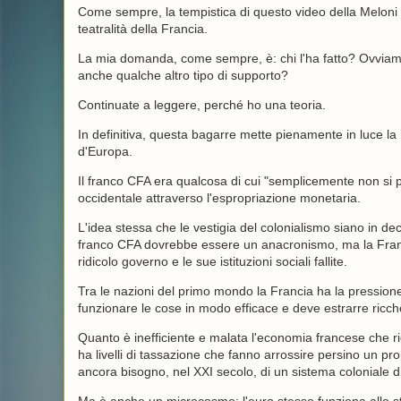
Come sempre, la tempistica di questo video della Meloni c
teatralità della Francia.
La mia domanda, come sempre, è: chi l'ha fatto? Ovviame
anche qualche altro tipo di supporto?
Continuate a leggere, perché ho una teoria.
In definitiva, questa bagarre mette pienamente in luce l
d'Europa.
Il franco CFA era qualcosa di cui "semplicemente non si p
occidentale attraverso l'espropriazione monetaria.
L'idea stessa che le vestigia del colonialismo siano in dec
franco CFA dovrebbe essere un anacronismo, ma la Franc
ridicolo governo e le sue istituzioni sociali fallite.
Tra le nazioni del primo mondo la Francia ha la pressione f
funzionare le cose in modo efficace e deve estrarre ricch
Quanto è inefficiente e malata l'economia francese che ric
ha livelli di tassazione che fanno arrossire persino un pr
ancora bisogno, nel XXI secolo, di un sistema coloniale di