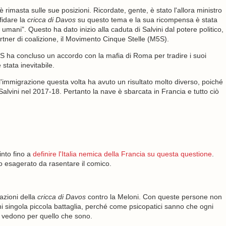
 rimasta sulle sue posizioni. Ricordate, gente, è stato l'allora ministro
fidare la
cricca di Davos
su questo tema e la sua ricompensa è stata
ti umani". Questo ha dato inizio alla caduta di Salvini dal potere politico,
ner di coalizione, il Movimento Cinque Stelle (M5S).
l M5S ha concluso un accordo con la mafia di Roma per tradire i suoi
 stata inevitabile.
ull'immigrazione questa volta ha avuto un risultato molto diverso, poiché
 Salvini nel 2017-18. Pertanto la nave è sbarcata in Francia e tutto ciò
into fino a
definire l'Italia nemica della Francia su questa questione
.
to esagerato da rasentare il comico.
azioni della
cricca di Davos
contro la Meloni. Con queste persone non
i singola piccola battaglia, perché come psicopatici sanno che ogni
i vedono per quello che sono.