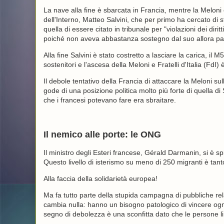
La nave alla fine è sbarcata in Francia, mentre la Meloni è
dell'Interno, Matteo Salvini, che per primo ha cercato di s
quella di essere citato in tribunale per "violazioni dei dirit
poiché non aveva abbastanza sostegno dal suo allora part
Alla fine Salvini è stato costretto a lasciare la carica, i
sostenitori e l'ascesa della Meloni e Fratelli d'Italia (FdI) è
Il debole tentativo della Francia di attaccare la Meloni s
gode di una posizione politica molto più forte di quella di
che i francesi potevano fare era sbraitare.
Il nemico alle porte: le ONG
Il ministro degli Esteri francese, Gérald Darmanin, si è sp
Questo livello di isterismo su meno di 250 migranti è tan
Alla faccia della solidarietà europea!
Ma fa tutto parte della stupida campagna di pubbliche rel
cambia nulla: hanno un bisogno patologico di vincere ogn
segno di debolezza è una sconfitta dato che le persone l