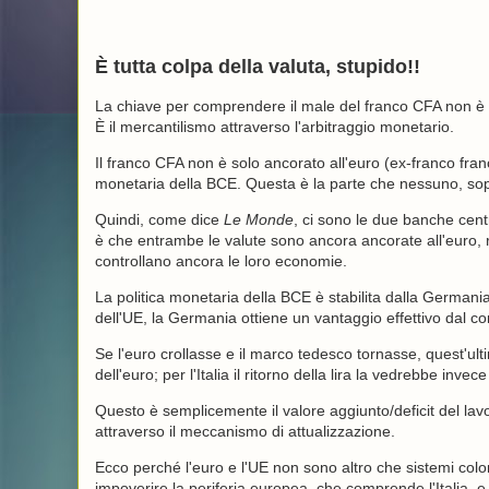
È tutta colpa della valuta, stupido!!
La chiave per comprendere il male del franco CFA non è 
È il mercantilismo attraverso l'arbitraggio monetario.
Il franco CFA non è solo ancorato all'euro (ex-franco fran
monetaria della BCE. Questa è la parte che nessuno, sopra
Quindi, come dice
Le Monde
, ci sono le due banche cent
è che entrambe le valute sono ancora ancorate all'euro, 
controllano ancora le loro economie.
La politica monetaria della BCE è stabilita dalla Germani
dell'UE, la Germania ottiene un vantaggio effettivo dal c
Se l'euro crollasse e il marco tedesco tornasse, quest'ul
dell'euro; per l'Italia il ritorno della lira la vedrebbe inve
Questo è semplicemente il valore aggiunto/deficit del lav
attraverso il meccanismo di attualizzazione.
Ecco perché l'euro e l'UE non sono altro che sistemi colon
impoverire la periferia europea, che comprende l'Italia, e c