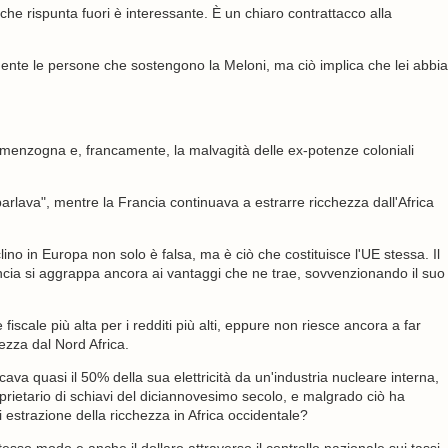
he rispunta fuori è interessante. È un chiaro contrattacco alla
nte le persone che sostengono la Meloni, ma ciò implica che lei abbia
a menzogna e, francamente, la malvagità delle ex-potenze coloniali
arlava", mentre la Francia continuava a estrarre ricchezza dall'Africa
lino in Europa non solo è falsa, ma è ciò che costituisce l'UE stessa. Il
ia si aggrappa ancora ai vantaggi che ne trae, sovvenzionando il suo
iscale più alta per i redditi più alti, eppure non riesce ancora a far
ezza dal Nord Africa.
ava quasi il 50% della sua elettricità da un'industria nucleare interna,
oprietario di schiavi del diciannovesimo secolo, e malgrado ciò ha
 estrazione della ricchezza in Africa occidentale?