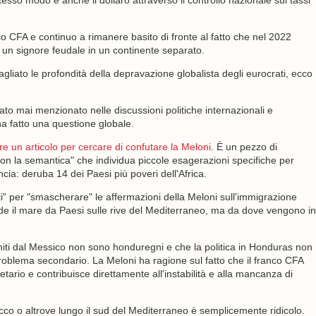
sso modo e anche il dollaro attraverso il controllo nazionale sui tassi
co CFA e continuo a rimanere basito di fronte al fatto che nel 2022
 un signore feudale in un continente separato.
iato le profondità della depravazione globalista degli eurocrati, ecco
ato mai menzionato nelle discussioni politiche internazionali e
a fatto una questione globale.
e un articolo per cercare di confutare la Meloni
. È un pezzo di
con la semantica" che individua piccole esagerazioni specifiche per
cia: deruba 14 dei Paesi più poveri dell'Africa.
" per "smascherare" le affermazioni della Meloni sull'immigrazione
de il mare da Paesi sulle rive del Mediterraneo, ma da dove vengono in
niti dal Messico non sono honduregni e che la politica in Honduras non
problema secondario. La Meloni ha ragione sul fatto che il franco CFA
tario e contribuisce direttamente all'instabilità e alla mancanza di
occo o altrove lungo il sud del Mediterraneo è semplicemente ridicolo.