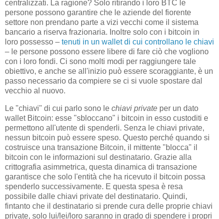
centralizzati. La ragione? Solo ritirando i loro BTC le
persone possono garantire che le aziende del fiorente
settore non prendano parte a vizi vecchi come il sistema
bancario a riserva frazionaria. Inoltre solo con i bitcoin in
loro possesso –
tenuti in un wallet di cui controllano le chiavi
– le persone possono essere libere di fare ciò che vogliono
con i loro fondi. Ci sono molti modi per raggiungere tale
obiettivo, e anche se all'inizio può essere scoraggiante, è un
passo necessario da compiere se ci si vuole spostare dal
vecchio al nuovo.
Le "chiavi" di cui parlo sono le
chiavi private
per un dato
wallet Bitcoin: esse "sbloccano" i bitcoin in esso custoditi e
permettono all'utente di spenderli. Senza le chiavi private,
nessun bitcoin può essere speso. Questo perché quando si
costruisce una transazione Bitcoin, il mittente "blocca" il
bitcoin con le informazioni sul destinatario. Grazie alla
crittografia asimmetrica, questa dinamica di transazione
garantisce che solo l'entità che ha ricevuto il bitcoin possa
spenderlo successivamente. E questa spesa è resa
possibile dalle chiavi private del destinatario. Quindi,
fintanto che il destinatario si prende cura delle proprie chiavi
private, solo lui/lei/loro saranno in grado di spendere i propri