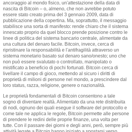
ancoraggio al mondo fisico, un'attestazione della data di
nascita di Bitcoin – o, almeno, che non avrebbe potuto
essere stato creato prima del 3 gennaio 2009, data di
pubblicazione della copertina. Ma, soprattutto, il messaggio
stabilisce una sorta di manifesto: rende chiaro che il sistema
innescato proprio da quel blocco prende posizione contro le
linee di politica del sistema bancario centrale, alimentate da
una cultura del denaro facile. Bitcoin, invece, cerca di
ripristinare la responsabilità e l'antifragilità attraverso un
sistema monetario basato sul denaro sano/onesto; uno che
non può essere svalutato o controllato, manipolato o
mistificato a beneficio di pochi fortunati. Bitcoin cerca di
livellare il campo di gioco, mettendo al sicuro i diritti di
proprietà di milioni di persone nel mondo, a prescindere dal
loro status, razza, religione, genere o nazionalità.
Le proprietà fondamentali di Bitcoin consentono a tale
sogno di diventare realtà. Alimentato da una rete distribuita
di nodi, ognuno dei quali esegue il software del protocollo e
come tale ne applica le regole, Bitcoin permette alle persone
di prendere le redini delle proprie finanze, una volta per
tutte. Con il passare dei giorni e degli anni, però, sempre più
attività legate a Bitcoin hanno iniziato a spostarsi verso