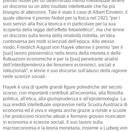
premio Nobel per un determinato merito intellettuale tenere
un discorso su un altro risultato intellettuale che ha più
bisogno di attenzioni. Tale è stato il caso di Albert Einstein, il
quale ottenne il premio Nobel per la fisica nel 1921 “per i
suoi servizi alla fisica teorica e in particolare per la sua
scoperta della legge dell'effetto fotoelettrico”, ma che tenne
un discorso sulla teoria della relatività ristretta, un'idea
controversa per molti scienziati dell'epoca. Allo stesso
modo, Friedrich August von Hayek ottenne il premio “per il
[suo] lavoro pionieristico nella teoria della moneta e delle
fluttuazioni economiche e per la [sua] penetrante analisi
dell'interdipendenza dei fenomeni economici, sociali e
istituzionali”, e tenne il suo discorso
sull'abuso della ragione
nelle scienze sociali
.
Hayek è una di quelle grandi figure poliedriche del secolo
scorso, con importanti contributi all'economia, alla filosofia
politica, all'etica, alla giurisprudenza e all'epistemologia. La
sua eredità intellettuale sopravvive nella Scuola Austriaca di
economia ed è viva e vegeta anche grazie a riviste e scuole
che producono ricerche attuali e formano giovani ricercatori
in economia e scienze sociali. Il suo lavoro sulla
macroeconomia e la teoria monetaria, insieme a Ludwig von