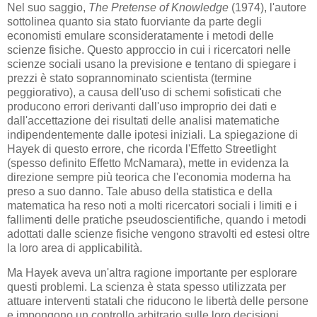
Nel suo saggio,
The Pretense of Knowledge
(1974), l'autore
sottolinea quanto sia stato fuorviante da parte degli
economisti emulare sconsideratamente i metodi delle
scienze fisiche. Questo approccio in cui i ricercatori nelle
scienze sociali usano la previsione e tentano di spiegare i
prezzi è stato soprannominato scientista (termine
peggiorativo), a causa dell'uso di schemi sofisticati che
producono errori derivanti dall'uso improprio dei dati e
dall'accettazione dei risultati delle analisi matematiche
indipendentemente dalle ipotesi iniziali. La spiegazione di
Hayek di questo errore, che ricorda l'Effetto Streetlight
(spesso definito Effetto McNamara), mette in evidenza la
direzione sempre più teorica che l'economia moderna ha
preso a suo danno. Tale abuso della statistica e della
matematica ha reso noti a molti ricercatori sociali i limiti e i
fallimenti delle pratiche pseudoscientifiche, quando i metodi
adottati dalle scienze fisiche vengono stravolti ed estesi oltre
la loro area di applicabilità.
Ma Hayek aveva un'altra ragione importante per esplorare
questi problemi. La scienza è stata spesso utilizzata per
attuare interventi statali che riducono le libertà delle persone
e impongono un controllo arbitrario sulle loro decisioni.