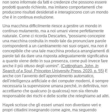
non sono informate da fatti e credenze che possono essere
prodotti quando richiesto, ma imitano comportamenti che
producono risultati desiderati e interagiscono con un mondo
che è in continua evoluzione.
Una macchina difficilmente riesce a gestire un mondo in
continuo mutamento, ma a noi umani viene perfettamente
naturale. Come ci ricorda Descartes, “possiamo concepire
una macchina costruita in modo tale da pronunciare parole
corrispondenti a un cambiamento nei suoi organi, ma non è
concepibile che una tale macchina produca arrangiamenti di
parole tali da dare una risposta adeguatamente significativa
a quanto viene detto in sua presenza, come può invece fare
anche il più ottuso degli uomini”. (
Cottingham, John,
In
Search of a Soul
, Princeton University Press, 2020, p. 55
) E
anche con l'avvento dell'apprendimento automatico,
dell'intelligenza artificiale e dei computer moderni, è sempre
necessaria la supervisione umana perché, in definitiva, non
accettiamo che qualcuno (o qualcosa) non sia ritenuto
responsabile dei rischi e delle scelte che releghiamo ad altri.
Hayek scrisse che gli esseri umani non diventano veri e
propri cittadini insegnando come agire, ma seguendo