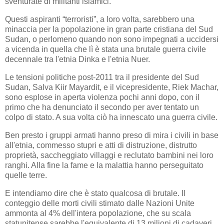
sventurate di militanti islamici.
Questi aspiranti “terroristi”, a loro volta, sarebbero una
minaccia per la popolazione in gran parte cristiana del Sud
Sudan, o perlomeno quando non sono impegnati a uccidersi
a vicenda in quella che lì è stata una brutale guerra civile
decennale tra l'etnia Dinka e l'etnia Nuer.
Le tensioni politiche post-2011 tra il presidente del Sud
Sudan, Salva Kiir Mayardit, e il vicepresidente, Riek Machar,
sono esplose in aperta violenza pochi anni dopo, con il
primo che ha denunciato il secondo per aver tentato un
colpo di stato. A sua volta ciò ha innescato una guerra civile.
Ben presto i gruppi armati hanno preso di mira i civili in base
all'etnia, commesso stupri e atti di distruzione, distrutto
proprietà, saccheggiato villaggi e reclutato bambini nei loro
ranghi. Alla fine la fame e la malattia hanno perseguitato
quelle terre.
E intendiamo dire che è stato qualcosa di brutale. Il
conteggio delle morti civili stimato dalle Nazioni Unite
ammonta al 4% dell'intera popolazione, che su scala
statunitense sarebbe l'equivalente di 13 milioni di cadaveri.