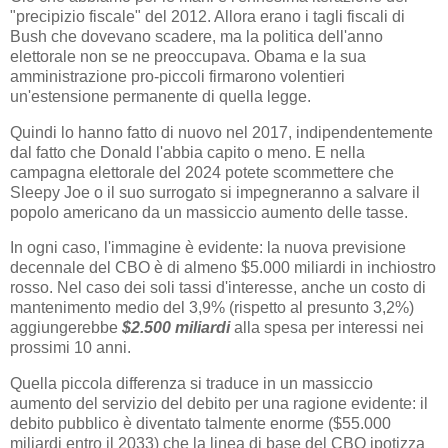
"precipizio fiscale" del 2012. Allora erano i tagli fiscali di
Bush che dovevano scadere, ma la politica dell'anno
elettorale non se ne preoccupava. Obama e la sua
amministrazione pro-piccoli firmarono volentieri
un'estensione permanente di quella legge.
Quindi lo hanno fatto di nuovo nel 2017, indipendentemente
dal fatto che Donald l'abbia capito o meno. E nella
campagna elettorale del 2024 potete scommettere che
Sleepy Joe o il suo surrogato si impegneranno a salvare il
popolo americano da un massiccio aumento delle tasse.
In ogni caso, l'immagine è evidente: la nuova previsione
decennale del CBO è di almeno $5.000 miliardi in inchiostro
rosso. Nel caso dei soli tassi d'interesse, anche un costo di
mantenimento medio del 3,9% (rispetto al presunto 3,2%)
aggiungerebbe
$2.500 miliardi
alla spesa per interessi nei
prossimi 10 anni.
Quella piccola differenza si traduce in un massiccio
aumento del servizio del debito per una ragione evidente: il
debito pubblico è diventato talmente enorme ($55.000
miliardi entro il 2033) che la linea di base del CBO ipotizza