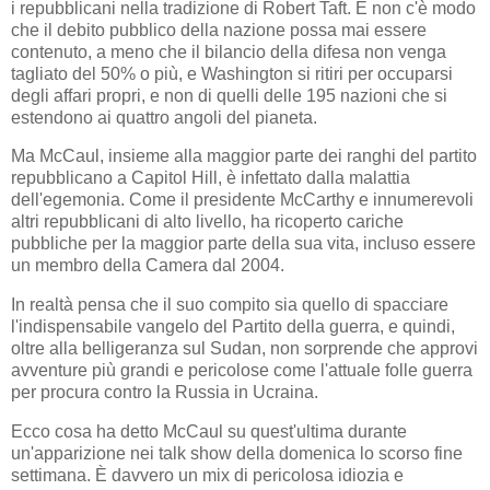
i repubblicani nella tradizione di Robert Taft. E non c'è modo
che il debito pubblico della nazione possa mai essere
contenuto, a meno che il bilancio della difesa non venga
tagliato del 50% o più, e Washington si ritiri per occuparsi
degli affari propri, e non di quelli delle 195 nazioni che si
estendono ai quattro angoli del pianeta.
Ma McCaul, insieme alla maggior parte dei ranghi del partito
repubblicano a Capitol Hill, è infettato dalla malattia
dell'egemonia. Come il presidente McCarthy e innumerevoli
altri repubblicani di alto livello, ha ricoperto cariche
pubbliche per la maggior parte della sua vita, incluso essere
un membro della Camera dal 2004.
In realtà pensa che il suo compito sia quello di spacciare
l'indispensabile vangelo del Partito della guerra, e quindi,
oltre alla belligeranza sul Sudan, non sorprende che approvi
avventure più grandi e pericolose come l'attuale folle guerra
per procura contro la Russia in Ucraina.
Ecco cosa ha detto McCaul su quest'ultima durante
un'apparizione nei talk show della domenica lo scorso fine
settimana. È davvero un mix di pericolosa idiozia e