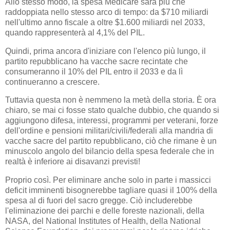
Allo stesso modo, la spesa Medicare sarà più che
raddoppiata nello stesso arco di tempo: da $710 miliardi
nell'ultimo anno fiscale a oltre $1.600 miliardi nel 2033,
quando rappresenterà al 4,1% del PIL.
Quindi, prima ancora d'iniziare con l'elenco più lungo, il
partito repubblicano ha vacche sacre recintate che
consumeranno il 10% del PIL entro il 2033 e da lì
continueranno a crescere.
Tuttavia questa non è nemmeno la metà della storia. È ora
chiaro, se mai ci fosse stato qualche dubbio, che quando si
aggiungono difesa, interessi, programmi per veterani, forze
dell'ordine e pensioni militari/civili/federali alla mandria di
vacche sacre del partito repubblicano, ciò che rimane è un
minuscolo angolo del bilancio della spesa federale che in
realtà è inferiore ai disavanzi previsti!
Proprio così. Per eliminare anche solo in parte i massicci
deficit imminenti bisognerebbe tagliare quasi il 100% della
spesa al di fuori del sacro gregge. Ciò includerebbe
l'eliminazione dei parchi e delle foreste nazionali, della
NASA, del National Institutes of Health, della National