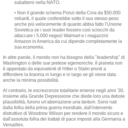
subalterni nella NATO.
• Non il grande schema Ponzi della Cina da $50.000
miliardi, il quale crollerebbe sotto il suo stesso peso
anche più velocemente di quanto abbia fatto l'Unione
Sovietica se i suoi leader fossero così sciocchi da
attaccare i 5.000 negozi Walmart e i magazzini
Amazon in America da cui dipende completamente la
sua economia.
In altre parole, il mondo non ha bisogno della "leadership" di
Washington o delle sue pretese egemoniche. Il pianeta non
è appestato da equivalenti di Hitler o Stalin pronti a
diffondere la tirannia in lungo e in largo se gli viene data
anche la minima possibilità.
Al contrario, le escrescenze totalitarie emerse negli anni '30,
insieme alla Grande Depressione che diede loro una debole
plausibilità, furono un'aberrazione
una tantum
. Sono nati
dalla follia della prima guerra mondiale, dall'intervento
distruttivo di Woodrow Wilson per rendere il mondo sicuro e
dall'assoluta follia dei trattati di pace imposti alla Germania a
Versailles.