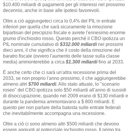
$10.400 miliardi di pagamenti per gli interessi nel prossimo
decennio, anche in base alle ipotesi favorevoli.
Oltre a ciò aggiungeteci circa lo 0,4% del PIL in entrate
inferiori per quella che sarà sicuramente la rimozione
bipartisan del precipizio fiscale e avrete l'ennesimo enorme
grumo d'inchiostro rosso. Questo perché il CBO ipotizza un
PIL nominale cumulativo di
$332.000 miliardi
nei prossimi
dieci anni, il che significa che il costo della rimozione del
baratro fiscale (ovvero l'aumento delle tasse sulla classe
media) ammonterebbe a circa
$1.300 miliardi
fino al 2033.
È anche certo che ci sarà un'altra recessione prima del
2033, se non proprio l'anno prossimo, il che aggiungerebbe
almeno altri
$700 miliardi
. Allo stato attuale, lo "scenario
roseo" del CBO ipotizza solo $50 miliardi all'anno di sussidi
di disoccupazione, quando nel 2009 erano di $130 miliardi e
durante la pandemia ammontavano a $ 800 miliardi. E
questo per non parlare della batosta sulle entrate federali
che inevitabilmente accompagna una recessione.
Oltre a ciò ci sono almeno altri $500 miliardi che devono
essere aggiunti al potenziale inchiostro rosso. Il primo tra