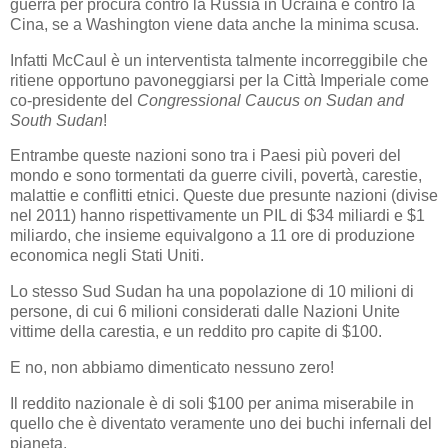
guerra per procura contro la Russia in Ucraina e contro la
Cina, se a Washington viene data anche la minima scusa.
Infatti McCaul è un interventista talmente incorreggibile che
ritiene opportuno pavoneggiarsi per la Città Imperiale come
co-presidente del
Congressional Caucus on Sudan and
South Sudan
!
Entrambe queste nazioni sono tra i Paesi più poveri del
mondo e sono tormentati da guerre civili, povertà, carestie,
malattie e conflitti etnici. Queste due presunte nazioni (divise
nel 2011) hanno rispettivamente un PIL di $34 miliardi e $1
miliardo, che insieme equivalgono a 11 ore di produzione
economica negli Stati Uniti.
Lo stesso Sud Sudan ha una popolazione di 10 milioni di
persone, di cui 6 milioni considerati dalle Nazioni Unite
vittime della carestia, e un reddito pro capite di $100.
E no, non abbiamo dimenticato nessuno zero!
Il reddito nazionale è di soli $100 per anima miserabile in
quello che è diventato veramente uno dei buchi infernali del
pianeta.