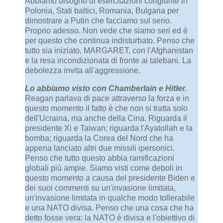
Abbiamo bisogno di esercitazioni congiunte in
Polonia, Stati baltici, Romania, Bulgaria per
dimostrare a Putin che facciamo sul serio.
Proprio adesso. Non vede che siamo seri ed è
per questo che continua indisturbato. Penso che
tutto sia iniziato, MARGARET, con l'Afghanistan
e la resa incondizionata di fronte ai talebani. La
debolezza invita all'aggressione.
Lo abbiamo visto con Chamberlain e Hitler.
Reagan parlava di pace attraverso la forza e in
questo momento il fatto è che non si tratta solo
dell'Ucraina, ma anche della Cina. Riguarda il
presidente Xi e Taiwan; riguarda l'Ayatollah e la
bomba; riguarda la Corea del Nord che ha
appena lanciato altri due missili ipersonici.
Penso che tutto questo abbia ramificazioni
globali più ampie. Siamo visti come deboli in
questo momento a causa del presidente Biden e
dei suoi commenti su un'invasione limitata,
un'invasione limitata in qualche modo tollerabile
e una NATO divisa. Penso che una cosa che ha
detto fosse vera: la NATO è divisa e l'obiettivo di