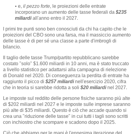
• e,
il pezzo forte
, le proiezioni delle entrate
incorporano un aumento delle tasse federali da
$235
miliardi
all'anno entro il 2027.
I primi tre punti sono ben conosciuti da chi ha capito che le
proiezioni del CBO sono una farsa, ma il massiccio aumento
delle tasse è di per sé una classe a parte d'imbrogli di
bilancio.
Il taglio delle tasse Trump/partito repubblicano sarebbe
costato "solo" $1.600 miliardi in 10 anni, ma è stato truccato
a livello statistico per adattarsi alla campagna di rielezione
di Donald nel 2020. Di conseguenza la perdita di entrate ha
raggiunto il picco di
$257 miliardi
nell'esercizio 2020, cifra
che in teoria si sarebbe ridotta a soli
$20 miliardi
nel 2027.
Le imposte sul reddito delle persone fisiche saranno più alte
di $202 miliardi nel 2027 e le imposte sulle imprese saranno
più alte di $35 miliardi. Questo è ciò che accade quando si
crea una "riduzione delle tasse" in cui tutti i tagli sono scritti
con inchiostro che scompare e scadono dopo il 2025.
Ciò che abbiamo per le mani è l'ennesima iterazione del