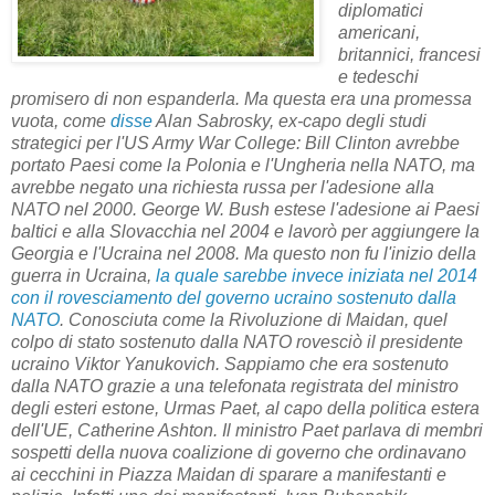
diplomatici
americani,
britannici, francesi
e tedeschi
promisero di non espanderla. Ma questa era una promessa
vuota, come
disse
Alan Sabrosky, ex-capo degli studi
strategici per l'US Army War College: Bill Clinton avrebbe
portato Paesi come la Polonia e l'Ungheria nella NATO, ma
avrebbe negato una richiesta russa per l'adesione alla
NATO nel 2000. George W. Bush estese l'adesione ai Paesi
baltici e alla Slovacchia nel 2004 e lavorò per aggiungere la
Georgia e l'Ucraina nel 2008. Ma questo non fu l'inizio della
guerra in Ucraina,
la quale sarebbe invece iniziata nel 2014
con il rovesciamento del governo ucraino sostenuto dalla
NATO
. Conosciuta come la Rivoluzione di Maidan, quel
colpo di stato sostenuto dalla NATO rovesciò il presidente
ucraino Viktor Yanukovich. Sappiamo che era sostenuto
dalla NATO grazie a una telefonata registrata del ministro
degli esteri estone, Urmas Paet, al capo della politica estera
dell'UE, Catherine Ashton. Il ministro Paet parlava di membri
sospetti della nuova coalizione di governo che ordinavano
ai cecchini in Piazza Maidan di sparare a manifestanti e