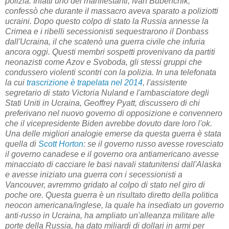
polizia. Infatti uno dei manifestanti, Ivan Bubenchik,
confessò che durante il massacro aveva sparato a poliziotti
ucraini. Dopo questo colpo di stato la Russia annesse la
Crimea e i ribelli secessionisti sequestrarono il Donbass
dall'Ucraina, il che scatenò una guerra civile che infuria
ancora oggi. Questi membri sospetti provenivano da partiti
neonazisti come Azov e Svoboda, gli stessi gruppi che
condussero violenti scontri con la polizia. In una telefonata
la cui
trascrizione è trapelata nel 2014
, l'assistente
segretario di stato Victoria Nuland e l'ambasciatore degli
Stati Uniti in Ucraina, Geoffrey Pyatt, discussero di chi
preferivano nel nuovo governo di opposizione e convennero
che il vicepresidente Biden avrebbe dovuto dare loro l'ok.
Una delle migliori analogie emerse da questa guerra è stata
quella di
Scott Horton
: se il governo russo avesse rovesciato
il governo canadese e il governo ora antiamericano avesse
minacciato di cacciare le basi navali statunitensi dall'Alaska
e avesse iniziato una guerra con i secessionisti a
Vancouver, avremmo gridato al colpo di stato nel giro di
poche ore. Questa guerra è un risultato diretto della politica
neocon americana/inglese, la quale ha insediato un governo
anti-russo in Ucraina, ha ampliato un'alleanza militare alle
porte della Russia, ha dato miliardi di dollari in armi per