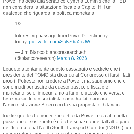
Powell ha detto alla senatrice Cynthia Lummis che la FED
non considera la situazione fiscale a Capitol Hill un
qualcosa che riguarda la politica monetaria.
1/2
Interesting passage from Powell's testimony
today:
pic.twitter.com/SuKSba2oJW
— Jim Bianco biancoresearch.eth
(@biancoresearch)
March 8, 2023
Leggete attentamente questo passaggio e vedrete che il
presidente del FOMC sta dicendo al Congresso di farsi i fatti
propri. Potreste non credere a Powell, ma sappiamo che ci
sono modi per uscire da questo pasticcio fiscale e
monetario, se ci impegniamo a farlo, piuttosto che versare
benzina sul fuoco socialista come ha fatto ancora
l'amministrazione Biden con la sua proposta di bilancio.
Inoltre quello che non viene detto da Powell e da altri nella
posizione di sostenerlo è ciò che si nasconde dall'altra parte
dell'International North South Transport Corridor (INSTC), un
quadro internazionale in crescita per il commercio e