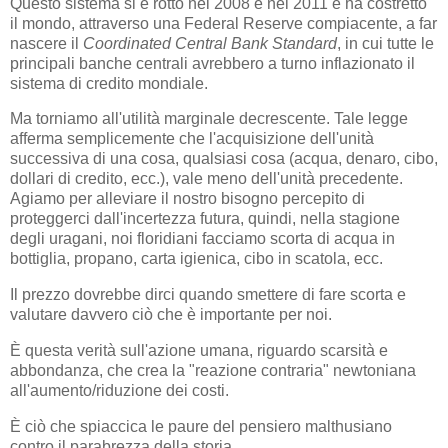
Questo sistema si è rotto nel 2008 e nel 2011 e ha costretto
il mondo, attraverso una Federal Reserve compiacente, a far
nascere il
Coordinated Central Bank Standard
, in cui tutte le
principali banche centrali avrebbero a turno inflazionato il
sistema di credito mondiale.
Ma torniamo all'utilità marginale decrescente. Tale legge
afferma semplicemente che l'acquisizione dell'unità
successiva di una cosa, qualsiasi cosa (acqua, denaro, cibo,
dollari di credito, ecc.), vale meno dell'unità precedente.
Agiamo per alleviare il nostro bisogno percepito di
proteggerci dall'incertezza futura, quindi, nella stagione
degli uragani, noi floridiani facciamo scorta di acqua in
bottiglia, propano, carta igienica, cibo in scatola, ecc.
Il prezzo dovrebbe dirci quando smettere di fare scorta e
valutare davvero ciò che è importante per noi.
È questa verità sull'azione umana, riguardo scarsità e
abbondanza, che crea la "reazione contraria" newtoniana
all'aumento/riduzione dei costi.
È ciò che spiaccica le paure del pensiero malthusiano
contro il parabrezza della storia.