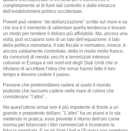
completamente al di fuori dal controllo o dalle minacce
dell'establishment politico occidentale.
Powell può vedere "de-dollarizzazione" scritto sul muro e sa
che ora è il momento di rallentare quella tendenza e trovare
un modo per rendere il dollaro più affidabile. Ma, ancora una
volta, può occuparsi solo di un lato dell'equazione: il lato
della politica monetaria. Il lato fiscale e normativo, invece, è
ancora saldamente controllato, detto in modo molto franco,
da comunisti di merda: vecchi e terrorizzati interessi
coloniali in Europa e nel nord-est degli Stati Uniti che si
rifiutano di accettare l'idea che ormai hanno fatto il loro
tempo e devono cedere il passo.
Persone che preferirebbero radere al suolo il mondo
piuttosto che lasciarlo cadere nelle mani di coloro che
considerano "l'altro".
Ma quest'ultimo ormai non è più impotente di fronte a un
grande e prepotente dollaro. "L'altro" ha un piano e lo sta
mettendo in pratica: esso prevede il ritorno dell'oro come
risorsa per bilanciare i libri commerciali e ricostruire la
fiducia mondiale. E se gli Stati Uniti e l'Europa non smettono