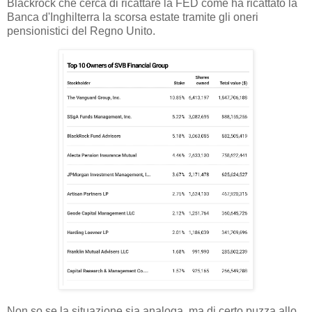
Blackrock che cerca di ricattare la FED come ha ricattato la
Banca d'Inghilterra la scorsa estate tramite gli oneri
pensionistici del Regno Unito.
Non so se la situazione sia analoga, ma di certo puzza allo