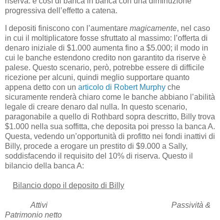
riserva: e così di banca in banca con una diminuzione
progressiva dell’effetto a catena.
I depositi finiscono con l’aumentare
magicamente
, nel caso
in cui il moltiplicatore fosse sfruttato al massimo: l’offerta di
denaro iniziale di $1.000 aumenta fino a $5.000; il modo in
cui le banche estendono credito non garantito da riserve è
palese. Questo scenario, però, potrebbe essere di difficile
ricezione per alcuni, quindi meglio supportare quanto
appena detto con un
articolo di Robert Murphy
che
sicuramente renderà chiaro come le banche abbiano l’abilità
legale di creare denaro dal nulla. In questo scenario,
paragonabile a quello di Rothbard sopra descritto, Billy trova
$1.000 nella sua soffitta, che deposita poi presso la banca A.
Questa, vedendo un’opportunità di profitto nei fondi inattivi di
Billy, procede a erogare un prestito di $9.000 a Sally,
soddisfacendo il requisito del 10% di riserva. Questo il
bilancio della banca A:
Bilancio dopo il deposito di Billy
Attivi
Passività &
Patrimonio netto