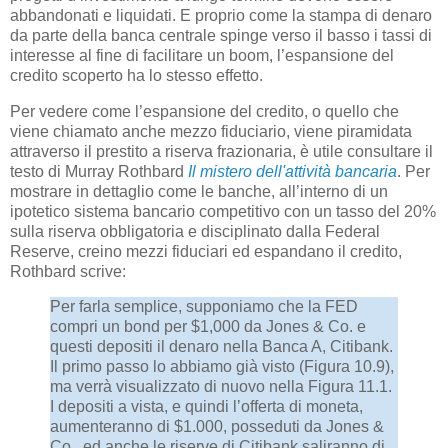
abbandonati e liquidati. E proprio come la stampa di denaro
da parte della banca centrale spinge verso il basso i tassi di
interesse al fine di facilitare un boom, l’espansione del
credito scoperto ha lo stesso effetto.
Per vedere come l’espansione del credito, o quello che
viene chiamato anche mezzo fiduciario, viene piramidata
attraverso il prestito a riserva frazionaria, è utile consultare il
testo di Murray Rothbard
Il mistero dell'attività bancaria
. Per
mostrare in dettaglio come le banche, all’interno di un
ipotetico sistema bancario competitivo con un tasso del 20%
sulla riserva obbligatoria e disciplinato dalla Federal
Reserve, creino mezzi fiduciari ed espandano il credito,
Rothbard scrive:
Per farla semplice, supponiamo che la FED
compri un bond per $1,000 da Jones & Co. e
questi depositi il denaro nella Banca A, Citibank.
Il primo passo lo abbiamo già visto (Figura 10.9),
ma verrà visualizzato di nuovo nella Figura 11.1.
I depositi a vista, e quindi l’offerta di moneta,
aumenteranno di $1.000, posseduti da Jones &
Co., ed anche le riserve di Citibank saliranno di