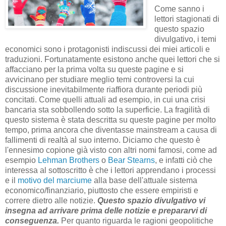
Come sanno i
lettori stagionati di
questo spazio
divulgativo, i temi
economici sono i protagonisti indiscussi dei miei articoli e
traduzioni. Fortunatamente esistono anche quei lettori che si
affacciano per la prima volta su queste pagine e si
avvicinano per studiare meglio temi controversi la cui
discussione inevitabilmente riaffiora durante periodi più
concitati. Come quelli attuali ad esempio, in cui una crisi
bancaria sta sobbollendo sotto la superficie. La fragilità di
questo sistema è stata descritta su queste pagine per molto
tempo, prima ancora che diventasse mainstream a causa di
fallimenti di realtà al suo interno. Diciamo che questo è
l'ennesimo copione già visto con altri nomi famosi, come ad
esempio
Lehman Brothers
o
Bear Stearns
, e infatti ciò che
interessa al sottoscritto è che i lettori apprendano i processi
e il
motivo del marciume
alla base dell'attuale sistema
economico/finanziario, piuttosto che essere empiristi e
correre dietro alle notizie.
Questo spazio divulgativo vi
insegna ad arrivare prima delle notizie e prepararvi di
conseguenza.
Per quanto riguarda le ragioni geopolitiche