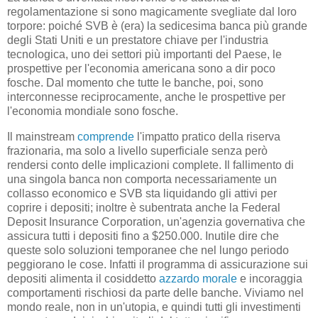
regolamentazione si sono magicamente svegliate dal loro
torpore: poiché SVB è (era) la sedicesima banca più grande
degli Stati Uniti e un prestatore chiave per l'industria
tecnologica, uno dei settori più importanti del Paese, le
prospettive per l'economia americana sono a dir poco
fosche. Dal momento che tutte le banche, poi, sono
interconnesse reciprocamente, anche le prospettive per
l'economia mondiale sono fosche.
Il mainstream
comprende
l'impatto pratico della riserva
frazionaria, ma solo a livello superficiale senza però
rendersi conto delle implicazioni complete. Il fallimento di
una singola banca non comporta necessariamente un
collasso economico e SVB sta liquidando gli attivi per
coprire i depositi; inoltre è subentrata anche la Federal
Deposit Insurance Corporation, un'agenzia governativa che
assicura tutti i depositi fino a $250.000. Inutile dire che
queste solo soluzioni temporanee che nel lungo periodo
peggiorano le cose. Infatti il programma di assicurazione sui
depositi alimenta il cosiddetto
azzardo morale
e incoraggia
comportamenti rischiosi da parte delle banche. Viviamo nel
mondo reale, non in un'utopia, e quindi tutti gli investimenti