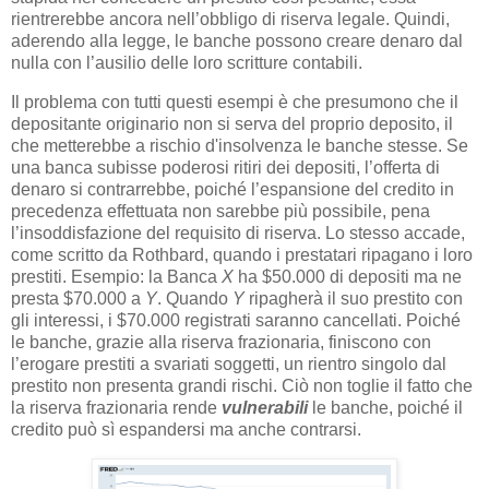
rientrerebbe ancora nell’obbligo di riserva legale. Quindi,
aderendo alla legge, le banche possono creare denaro dal
nulla con l’ausilio delle loro scritture contabili.
Il problema con tutti questi esempi è che presumono che il
depositante originario non si serva del proprio deposito, il
che metterebbe a rischio d'insolvenza le banche stesse. Se
una banca subisse poderosi ritiri dei depositi, l’offerta di
denaro si contrarrebbe, poiché l’espansione del credito in
precedenza effettuata non sarebbe più possibile, pena
l’insoddisfazione del requisito di riserva. Lo stesso accade,
come scritto da Rothbard, quando i prestatari ripagano i loro
prestiti. Esempio: la Banca
X
ha $50.000 di depositi ma ne
presta $70.000 a
Y
. Quando
Y
ripagherà il suo prestito con
gli interessi, i $70.000 registrati saranno cancellati. Poiché
le banche, grazie alla riserva frazionaria, finiscono con
l’erogare prestiti a svariati soggetti, un rientro singolo dal
prestito non presenta grandi rischi. Ciò non toglie il fatto che
la riserva frazionaria rende
vulnerabili
le banche, poiché il
credito può sì espandersi ma anche contrarsi.