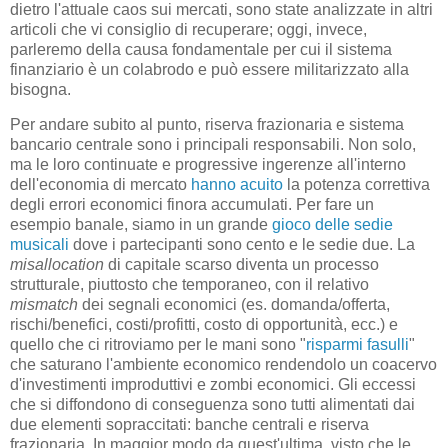
dietro l'attuale caos sui mercati, sono state analizzate in altri
articoli che vi consiglio di recuperare; oggi, invece,
parleremo della causa fondamentale per cui il sistema
finanziario è un colabrodo e può essere militarizzato alla
bisogna.
Per andare subito al punto, riserva frazionaria e sistema
bancario centrale sono i principali responsabili. Non solo,
ma le loro continuate e progressive ingerenze all'interno
dell'economia di mercato
hanno acuito
la potenza correttiva
degli errori economici finora accumulati. Per fare un
esempio banale, siamo in un grande
gioco delle sedie
musicali
dove i partecipanti sono cento e le sedie due. La
misallocation
di capitale scarso diventa un processo
strutturale, piuttosto che temporaneo, con il relativo
mismatch
dei segnali economici (es. domanda/offerta,
rischi/benefici, costi/profitti, costo di opportunità, ecc.) e
quello che ci ritroviamo per le mani sono "
risparmi fasulli
"
che saturano l'ambiente economico rendendolo un coacervo
d'investimenti improduttivi e zombi economici. Gli eccessi
che si diffondono di conseguenza sono tutti alimentati dai
due elementi sopraccitati: banche centrali e riserva
frazionaria. In maggior modo da quest'ultima, visto che le