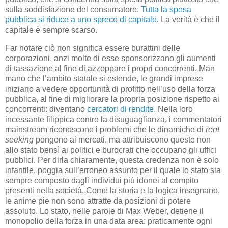
sulla soddisfazione del consumatore.
Tutta la spesa
pubblica si riduce a uno spreco di capitale
. La verità è che il
capitale è sempre scarso.
Far notare ciò non significa essere burattini delle
corporazioni, anzi molte di esse sponsorizzano gli aumenti
di tassazione al fine di azzoppare i propri concorrenti. Man
mano che l’ambito statale si estende, le grandi imprese
iniziano a vedere opportunità di profitto nell’uso della forza
pubblica, al fine di migliorare la propria posizione rispetto ai
concorrenti: diventano
cercatori di rendite
. Nella loro
incessante filippica contro la disuguaglianza, i commentatori
mainstream riconoscono i problemi che le dinamiche di
rent
seeking
pongono ai mercati, ma attribuiscono queste non
allo stato bensì ai politici e burocrati che occupano gli uffici
pubblici. Per dirla chiaramente, questa credenza non è solo
infantile, poggia sull’erroneo assunto per il quale lo stato sia
sempre composto dagli individui più idonei al compito
presenti nella società. Come la storia e la logica insegnano,
le anime pie non sono attratte da posizioni di potere
assoluto. Lo stato, nelle parole di Max Weber, detiene il
monopolio della forza in una data area: praticamente ogni