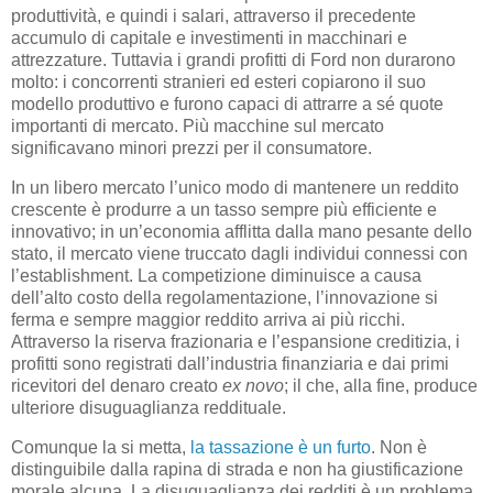
produttività, e quindi i salari, attraverso il precedente
accumulo di capitale e investimenti in macchinari e
attrezzature. Tuttavia i grandi profitti di Ford non durarono
molto: i concorrenti stranieri ed esteri copiarono il suo
modello produttivo e furono capaci di attrarre a sé quote
importanti di mercato. Più macchine sul mercato
significavano minori prezzi per il consumatore.
In un libero mercato l’unico modo di mantenere un reddito
crescente è produrre a un tasso sempre più efficiente e
innovativo; in un’economia afflitta dalla mano pesante dello
stato, il mercato viene truccato dagli individui connessi con
l’establishment. La competizione diminuisce a causa
dell’alto costo della regolamentazione, l’innovazione si
ferma e sempre maggior reddito arriva ai più ricchi.
Attraverso la riserva frazionaria e l’espansione creditizia, i
profitti sono registrati dall’industria finanziaria e dai primi
ricevitori del denaro creato
ex novo
; il che, alla fine, produce
ulteriore disuguaglianza reddituale.
Comunque la si metta,
la tassazione è un furto
. Non è
distinguibile dalla rapina di strada e non ha giustificazione
morale alcuna. La disuguaglianza dei redditi è un problema