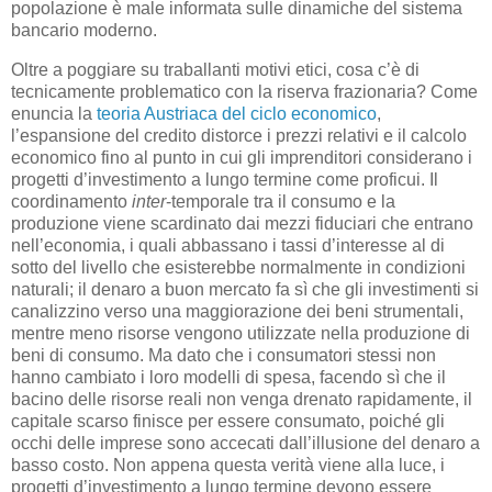
popolazione è male informata sulle dinamiche del sistema
bancario moderno.
Oltre a poggiare su traballanti motivi etici, cosa c’è di
tecnicamente problematico con la riserva frazionaria? Come
enuncia la
teoria Austriaca del ciclo economico
,
l’espansione del credito distorce i prezzi relativi e il calcolo
economico fino al punto in cui gli imprenditori considerano i
progetti d’investimento a lungo termine come proficui. Il
coordinamento
inter
-temporale tra il consumo e la
produzione viene scardinato dai mezzi fiduciari che entrano
nell’economia, i quali abbassano i tassi d’interesse al di
sotto del livello che esisterebbe normalmente in condizioni
naturali; il denaro a buon mercato fa sì che gli investimenti si
canalizzino verso una maggiorazione dei beni strumentali,
mentre meno risorse vengono utilizzate nella produzione di
beni di consumo. Ma dato che i consumatori stessi non
hanno cambiato i loro modelli di spesa, facendo sì che il
bacino delle risorse reali non venga drenato rapidamente, il
capitale scarso finisce per essere consumato, poiché gli
occhi delle imprese sono accecati dall’illusione del denaro a
basso costo. Non appena questa verità viene alla luce, i
progetti d’investimento a lungo termine devono essere