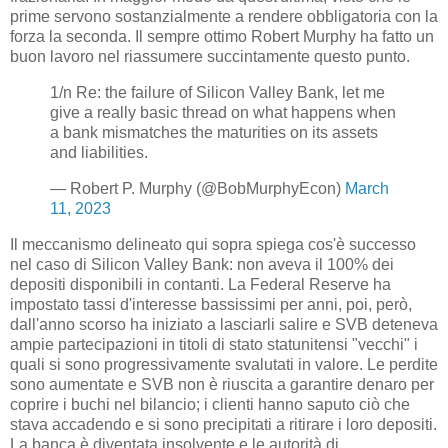
prime servono sostanzialmente a rendere obbligatoria con la
forza la seconda. Il sempre ottimo Robert Murphy ha fatto un
buon lavoro nel riassumere succintamente questo punto.
1/n Re: the failure of Silicon Valley Bank, let me
give a really basic thread on what happens when
a bank mismatches the maturities on its assets
and liabilities.
— Robert P. Murphy (@BobMurphyEcon)
March
11, 2023
Il meccanismo delineato qui sopra spiega cos'è successo
nel caso di Silicon Valley Bank: non aveva il 100% dei
depositi disponibili in contanti. La Federal Reserve ha
impostato tassi d'interesse bassissimi per anni, poi, però,
dall'anno scorso ha iniziato a lasciarli salire e SVB deteneva
ampie partecipazioni in titoli di stato statunitensi "vecchi" i
quali si sono progressivamente svalutati in valore. Le perdite
sono aumentate e SVB non è riuscita a garantire denaro per
coprire i buchi nel bilancio; i clienti hanno saputo ciò che
stava accadendo e si sono precipitati a ritirare i loro depositi.
La banca è diventata insolvente e le autorità di