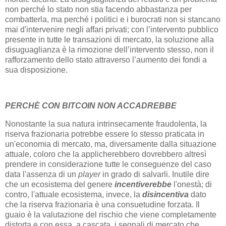
non perché lo stato non stia facendo abbastanza per
combatterla, ma perché i politici e i burocrati non si stancano
mai d'intervenire negli affari privati; con l’intervento pubblico
presente in tutte le transazioni di mercato, la soluzione alla
disuguaglianza è la rimozione dell’intervento stesso, non il
rafforzamento dello stato attraverso l’aumento dei fondi a
sua disposizione.
PERCHÈ CON BITCOIN NON ACCADREBBE
Nonostante la sua natura intrinsecamente fraudolenta, la
riserva frazionaria potrebbe essere lo stesso praticata in
un'economia di mercato, ma, diversamente dalla situazione
attuale, coloro che la applicherebbero dovrebbero altresì
prendere in considerazione tutte le conseguenze del caso
data l'assenza di un
player
in grado di salvarli. Inutile dire
che un ecosistema del genere
incentiverebbe
l'onestà; di
contro, l'attuale ecosistema, invece, la
disincentiva
dato
che la riserva frazionaria è una consuetudine forzata. Il
guaio è la valutazione del rischio che viene completamente
distorta e con essa, a cascata, i segnali di mercato che