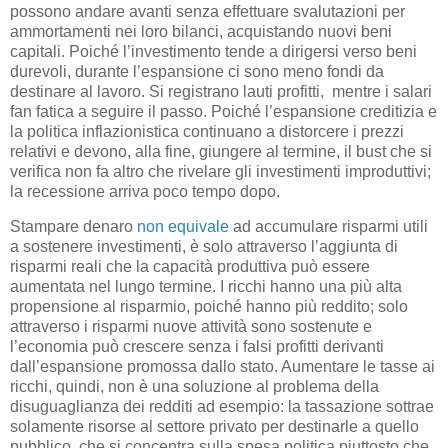
possono andare avanti senza effettuare svalutazioni per
ammortamenti nei loro bilanci, acquistando nuovi beni
capitali. Poiché l’investimento tende a dirigersi verso beni
durevoli, durante l’espansione ci sono meno fondi da
destinare al lavoro. Si registrano lauti profitti, mentre i salari
fan fatica a seguire il passo. Poiché l’espansione creditizia e
la politica inflazionistica continuano a distorcere i prezzi
relativi e devono, alla fine, giungere al termine, il bust che si
verifica non fa altro che rivelare gli investimenti improduttivi;
la recessione arriva poco tempo dopo.
Stampare denaro
non equivale
ad accumulare risparmi utili
a sostenere investimenti, è solo attraverso l’aggiunta di
risparmi reali che la capacità produttiva può essere
aumentata nel lungo termine. I ricchi hanno una più alta
propensione al risparmio, poiché hanno più reddito; solo
attraverso i risparmi nuove attività sono sostenute e
l’economia può crescere senza i falsi profitti derivanti
dall’espansione promossa dallo stato. Aumentare le tasse ai
ricchi, quindi, non è una soluzione al problema della
disuguaglianza dei redditi ad esempio: la tassazione sottrae
solamente risorse al settore privato per destinarle a quello
pubblico, che si concentra sulla spesa politica piuttosto che