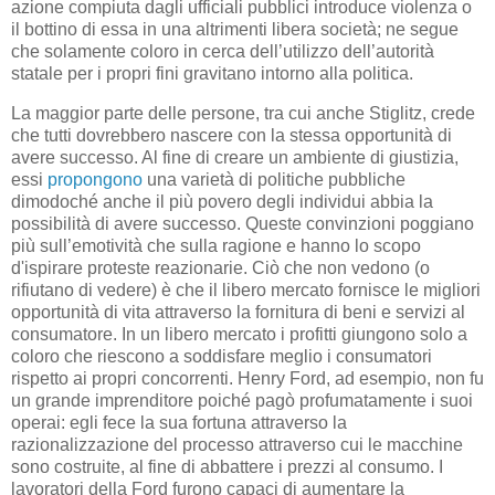
azione compiuta dagli ufficiali pubblici introduce violenza o
il bottino di essa in una altrimenti libera società; ne segue
che solamente coloro in cerca dell’utilizzo dell’autorità
statale per i propri fini gravitano intorno alla politica.
La maggior parte delle persone, tra cui anche Stiglitz, crede
che tutti dovrebbero nascere con la stessa opportunità di
avere successo. Al fine di creare un ambiente di giustizia,
essi
propongono
una varietà di politiche pubbliche
dimodoché anche il più povero degli individui abbia la
possibilità di avere successo. Queste convinzioni poggiano
più sull’emotività che sulla ragione e hanno lo scopo
d'ispirare proteste reazionarie. Ciò che non vedono (o
rifiutano di vedere) è che il libero mercato fornisce le migliori
opportunità di vita attraverso la fornitura di beni e servizi al
consumatore. In un libero mercato i profitti giungono solo a
coloro che riescono a soddisfare meglio i consumatori
rispetto ai propri concorrenti. Henry Ford, ad esempio, non fu
un grande imprenditore poiché pagò profumatamente i suoi
operai: egli fece la sua fortuna attraverso la
razionalizzazione del processo attraverso cui le macchine
sono costruite, al fine di abbattere i prezzi al consumo. I
lavoratori della Ford furono capaci di aumentare la