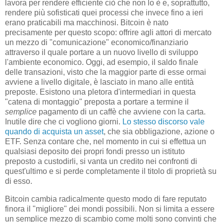
lavora per rendere efficiente ciò che non lo è e, soprattutto,
rendere più sofisticati quei processi che invece fino a ieri
erano praticabili ma macchinosi. Bitcoin è nato
precisamente per questo scopo: offrire agli attori di mercato
un mezzo di "comunicazione" economico/finanziario
attraverso il quale portare a un nuovo livello di sviluppo
l'ambiente economico. Oggi, ad esempio, il saldo finale
delle transazioni, visto che la maggior parte di esse ormai
avviene a livello digitale, è lasciato in mano alle entità
preposte. Esistono una pletora d'intermediari in questa
"catena di montaggio" preposta a portare a termine il
semplice
pagamento di un caffè che avviene con la carta.
Inutile dire che ci vogliono giorni.
Lo stesso discorso vale
quando di acquista un asset
, che sia obbligazione, azione o
ETF. Senza contare che, nel momento in cui si effettua un
qualsiasi deposito dei propri fondi presso un istituto
preposto a custodirli, si vanta un credito nei confronti di
quest'ultimo e si perde completamente il titolo di proprietà su
di esso.
Bitcoin cambia radicalmente questo modo di fare reputato
finora il "migliore" dei mondi possibili. Non si limita a essere
un semplice mezzo di scambio come molti sono convinti che