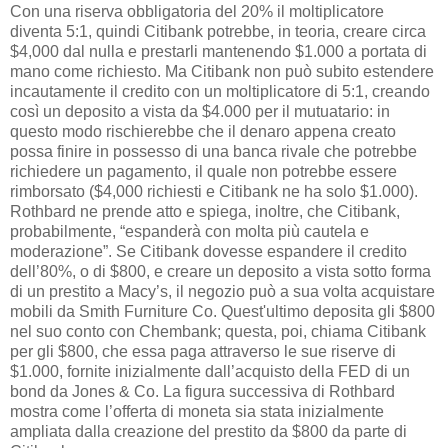
Con una riserva obbligatoria del 20% il moltiplicatore
diventa 5:1, quindi Citibank potrebbe, in teoria, creare circa
$4,000 dal nulla e prestarli mantenendo $1.000 a portata di
mano come richiesto. Ma Citibank non può subito estendere
incautamente il credito con un moltiplicatore di 5:1, creando
così un deposito a vista da $4.000 per il mutuatario: in
questo modo rischierebbe che il denaro appena creato
possa finire in possesso di una banca rivale che potrebbe
richiedere un pagamento, il quale non potrebbe essere
rimborsato ($4,000 richiesti e Citibank ne ha solo $1.000).
Rothbard ne prende atto e spiega, inoltre, che Citibank,
probabilmente, “espanderà con molta più cautela e
moderazione”. Se Citibank dovesse espandere il credito
dell’80%, o di $800, e creare un deposito a vista sotto forma
di un prestito a Macy’s, il negozio può a sua volta acquistare
mobili da Smith Furniture Co. Quest'ultimo deposita gli $800
nel suo conto con Chembank; questa, poi, chiama Citibank
per gli $800, che essa paga attraverso le sue riserve di
$1.000, fornite inizialmente dall’acquisto della FED di un
bond da Jones & Co. La figura successiva di Rothbard
mostra come l’offerta di moneta sia stata inizialmente
ampliata dalla creazione del prestito da $800 da parte di