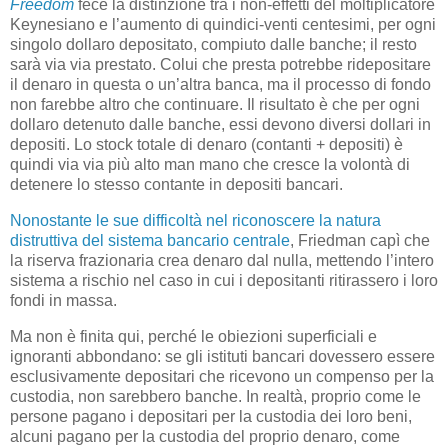
Freedom
fece la distinzione tra i non-effetti del moltiplicatore
Keynesiano e l’aumento di quindici-venti centesimi, per ogni
singolo dollaro depositato, compiuto dalle banche; il resto
sarà via via prestato. Colui che presta potrebbe ridepositare
il denaro in questa o un’altra banca, ma il processo di fondo
non farebbe altro che continuare. Il risultato è che per ogni
dollaro detenuto dalle banche, essi devono diversi dollari in
depositi. Lo stock totale di denaro (contanti + depositi) è
quindi via via più alto man mano che cresce la volontà di
detenere lo stesso contante in depositi bancari.
Nonostante le sue difficoltà nel riconoscere la natura
distruttiva del sistema bancario centrale
, Friedman capì che
la riserva frazionaria crea denaro dal nulla, mettendo l’intero
sistema a rischio nel caso in cui i depositanti ritirassero i loro
fondi in massa.
Ma non è finita qui, perché le obiezioni superficiali e
ignoranti abbondano: se gli istituti bancari dovessero essere
esclusivamente depositari che ricevono un compenso per la
custodia, non sarebbero banche. In realtà, proprio come le
persone pagano i depositari per la custodia dei loro beni,
alcuni pagano per la custodia del proprio denaro, come