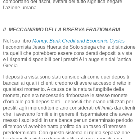
comportano dei rischi, evitarli del tutto significa negare
l'azione umana.
IL MECCANISMO DELLA RISERVA FRAZIONARIA
Nel suo libro
Money, Bank Credit and Economic Cycles
l’economista Jesus Huerta de Soto spiega che la distinzione
tra quelli che potrebbero essere considerati depositi a vista
e i risparmi disponibili per i prestiti è in auge sin dall’antica
Grecia.
I depositi a vista sono stati considerati come quei depositi
bancari ai quali i clienti credono di avere accesso diretto in
qualsiasi momento. A causa della natura fungibile della
moneta, non era necessario rimborsare le stesse monete
d’oro alle parti depositanti. I depositi che erano utilizzati per i
prestiti agli imprenditori erano considerati
off limits
dai clienti
che li avevano forniti e in genere il risparmiatore che aveva
messo i suoi soldi in una banca per un determinato periodo
di tempo vi avrebbe tratto profitto da un tasso d'interesse
predeterminato. Con questo sistema di rigida separazione
tra depositi a vista e depositi utilizzati per i prestiti, una